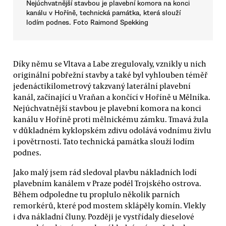
Nejúchvatnější stavbou je plavební komora na konci
kanálu v Hoříně, technická památka, která slouží
lodím podnes. Foto Raimond Spekking
Díky němu se Vltava a Labe zregulovaly, vznikly u nich
originální pobřežní stavby a také byl vyhlouben téměř
jedenáctikilometrový takzvaný laterální plavební
kanál, začínající u Vraňan a končící v Hoříně u Mělníka.
Nejúchvatnější stavbou je plavební komora na konci
kanálu v Hoříně proti mělnickému zámku. Tmavá žula
v důkladném kyklopském zdivu odolává vodnímu živlu
i povětrnosti. Tato technická památka slouží lodím
podnes.
Jako malý jsem rád sledoval plavbu nákladních lodí
plavebním kanálem v Praze podél Trojského ostrova.
Během odpoledne tu proplulo několik parních
remorkérů, které pod mostem sklápěly komín. Vlekly
i dva nákladní čluny. Později je vystřídaly dieselové