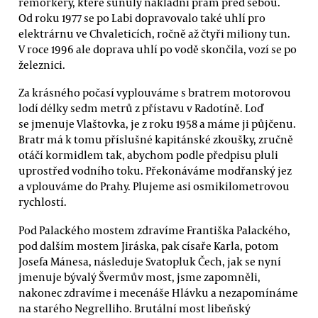
remorkéry, které sunuly nákladní prám před sebou.
Od roku 1977 se po Labi dopravovalo také uhlí pro
elektrárnu ve Chvaleticích, ročně až čtyři miliony tun.
V roce 1996 ale doprava uhlí po vodě skončila, vozí se po
železnici.
Za krásného počasí vyplouváme s bratrem motorovou
lodí délky sedm metrů z přístavu v Radotíně. Loď
se jmenuje Vlaštovka, je z roku 1958 a máme ji půjčenu.
Bratr má k tomu příslušné kapitánské zkoušky, zručně
otáčí kormidlem tak, abychom podle předpisu pluli
uprostřed vodního toku. Překonáváme modřanský jez
a vplouváme do Prahy. Plujeme asi osmikilometrovou
rychlostí.
Pod Palackého mostem zdravíme Františka Palackého,
pod dalším mostem Jiráska, pak císaře Karla, potom
Josefa Mánesa, následuje Svatopluk Čech, jak se nyní
jmenuje bývalý Švermův most, jsme zapomněli,
nakonec zdravíme i mecenáše Hlávku a nezapomínáme
na starého Negrelliho. Brutální most libeňský