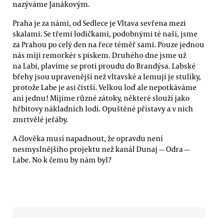
nazýváme Janákovým.
Praha je za námi, od Sedlece je Vltava sevřena mezi
skalami. Se třemi lodičkami, podobnými té naší, jsme
za Prahou po celý den na řece téměř sami. Pouze jednou
nás míjí remorkér s pískem. Druhého dne jsme už
na Labi, plavíme se proti proudu do Brandýsa. Labské
břehy jsou upravenější než vltavské a lemují je stulíky,
protože Labe je asi čistší. Velkou loď ale nepotkáváme
ani jednu! Míjíme různé zátoky, některé slouží jako
hřbitovy nákladních lodí. Opuštěné přístavy a v nich
zmrtvělé jeřáby.
A člověka musí napadnout, že opravdu není
nesmyslnějšího projektu než kanál Dunaj — Odra —
Labe. No k čemu by nám byl?