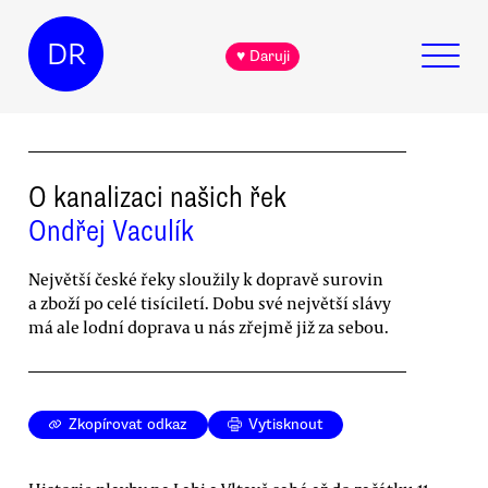
DR
♥ Daruji
O kanalizaci našich řek
Ondřej Vaculík
Největší české řeky sloužily k dopravě surovin
a zboží po celé tisíciletí. Dobu své největší slávy
má ale lodní doprava u nás zřejmě již za sebou.
Zkopírovat odkaz
Vytisknout