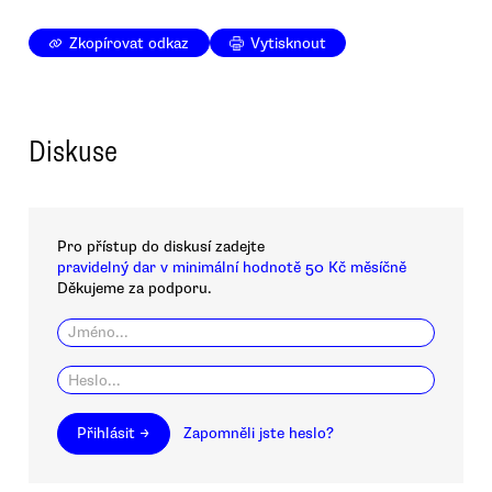
Zkopírovat odkaz
Vytisknout
Diskuse
Pro přístup do diskusí zadejte
pravidelný dar v minimální hodnotě 50 Kč měsíčně
Děkujeme za podporu.
Přihlásit →
Zapomněli jste heslo?