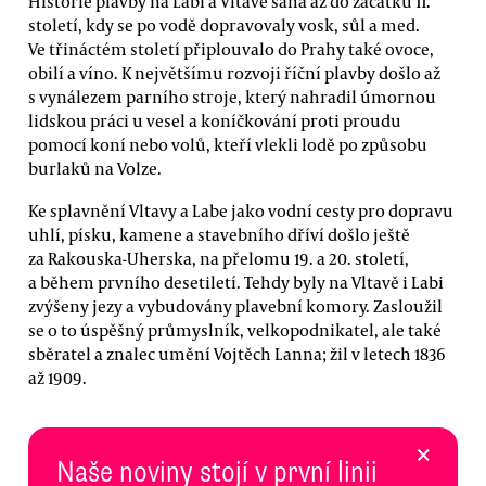
Historie plavby na Labi a Vltavě sahá až do začátku 11.
století, kdy se po vodě dopravovaly vosk, sůl a med.
Ve třináctém století připlouvalo do Prahy také ovoce,
obilí a víno. K největšímu rozvoji říční plavby došlo až
s vynálezem parního stroje, který nahradil úmornou
lidskou práci u vesel a koníčkování proti proudu
pomocí koní nebo volů, kteří vlekli lodě po způsobu
burlaků na Volze.
Ke splavnění Vltavy a Labe jako vodní cesty pro dopravu
uhlí, písku, kamene a stavebního dříví došlo ještě
za Rakouska-Uherska, na přelomu 19. a 20. století,
a během prvního desetiletí. Tehdy byly na Vltavě i Labi
zvýšeny jezy a vybudovány plavební komory. Zasloužil
se o to úspěšný průmyslník, velkopodnikatel, ale také
sběratel a znalec umění Vojtěch Lanna; žil v letech 1836
až 1909.
×
Naše noviny stojí v první linii