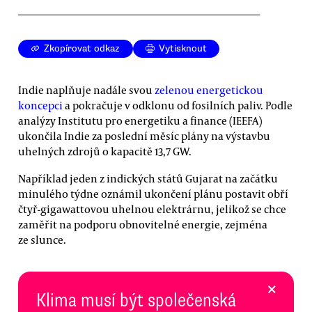
Zkopírovat odkaz
Vytisknout
Indie naplňuje nadále svou
zelenou energetickou
koncepci
a pokračuje v odklonu od fosilních paliv. Podle
analýzy Institutu pro energetiku a finance (IEEFA)
ukončila Indie za poslední měsíc plány na výstavbu
uhelných zdrojů o kapacitě 13,7 GW.
Například jeden z indických států Gujarat na začátku
minulého týdne oznámil ukončení plánu postavit obří
čtyř-gigawattovou uhelnou elektrárnu, jelikož se chce
zaměřit na podporu obnovitelné energie, zejména
ze slunce.
×
Klima musí být společenská