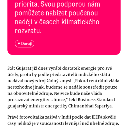
priorita. Svou podporou nám
pomůžete nabízet poučenou
naději v časech klimatického
rozvratu.
♥ Daruji
Stát Gujarat již dnes vyrábí dostatek energie pro své
účely, proto by podle představitelů indického státu
nedával nový zdroj žádný smysl. „Pokud centrální vláda
nerozhodne jinak, budeme se nadále soustředit pouze
na obnovitelné zdroje. Nejvíce bude naše vláda
prosazovat energii ze slunce,“ řekl Business Standard
guajarský ministr energetiky Chimanbhai Sapariya.
Právě fotovoltaika zažívá v Indii podle dat IEEFA skvělé
časy, jelikož je v současnosti levnější než uhelné zdroje.