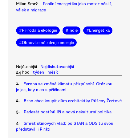
Milan Smrž
Fosilní energetika jako motor násilí,
válek a migrace
#
Příroda a ekologie
#
Indie
#
Energetika
#
Obnovitelné zdroje energie
Nejčtenější
Nejdiskutovanější
24 hod
týden
měsíc
1.
Evropa se změně klimatu přizpůsobí. Otázkou
je jak, kdy a co s příčinami
2.
Brno chce koupit dům architektky Růženy Žertové
3.
Padesát odstínů lži a nová nekulturní politika
4.
Smršť stínových vlád: po STAN a ODS tu svou
představili i Piráti