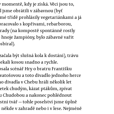
 momentě, kdy je získá. Věci jsou to,
yl jsme obrátili v zábavnou (byť
mé třídě prohlásily vegetariánkami a já
 pracovalo s kopřivami, rebarborou,
hrady (na kompostě spontánně rostly
 hnoje žampióny, bylo zábavné vařit
sbíral).
začala být slušná kola k dostání), trávu
ekali kosou snadno a rychle.
sala scénář Hry o bratru Františku
vatošovou a toto divadlo jednoho herce
 divadla v Chebu hráli několik let
etek chudým, kázat ptákům, zpívat
rou Chudobou a nakonec pohlédnout
astní tvář — tohle poselství jsme úplně
to někde v zahradě nebo i v lese. Nejméně