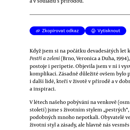
a v souladu s přírodou.
Zkopírovat odkaz
Vytisknout
Když jsem si na počátku devadesátých let 
(Brno, Veronica a Duha, 1994), 
Pestří a zelení
postoje i peripetie. Objevila jsem v ní i v
komplikací. Zásadně důležité ovšem bylo p
i další lidé, kteří v životě v přírodě a v 
a inspiraci.
V létech našeho pobývání na venkově (osm
století) jsme s životním stylem „pestrých“,
podobných mnoho nepotkali. Obyvatelé vesni
životní styl a zásady, ale hlavně nás vesmě