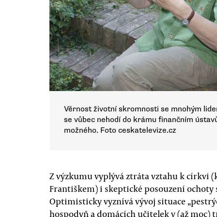
Věrnost životní skromnosti se mnohým lide
se vůbec nehodí do krámu finančním ústav
možného. Foto ceskatelevize.cz
Z výzkumu vyplývá ztráta vztahu k církvi (
Františkem) i skeptické posouzení ochoty 
Optimisticky vyznívá vývoj situace „pestrýc
hospodyň a domácích učitelek v (až moc) t