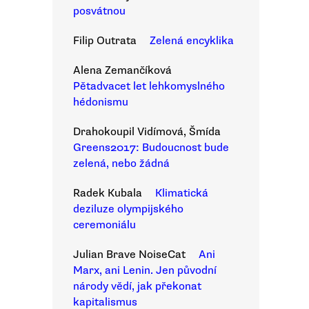
posvátnou
Filip Outrata
Zelená encyklika
Alena Zemančíková
Pětadvacet let lehkomyslného
hédonismu
Drahokoupil Vidímová, Šmída
Greens2017: Budoucnost bude
zelená, nebo žádná
Radek Kubala
Klimatická
deziluze olympijského
ceremoniálu
Julian Brave NoiseCat
Ani
Marx, ani Lenin. Jen původní
národy vědí, jak překonat
kapitalismus