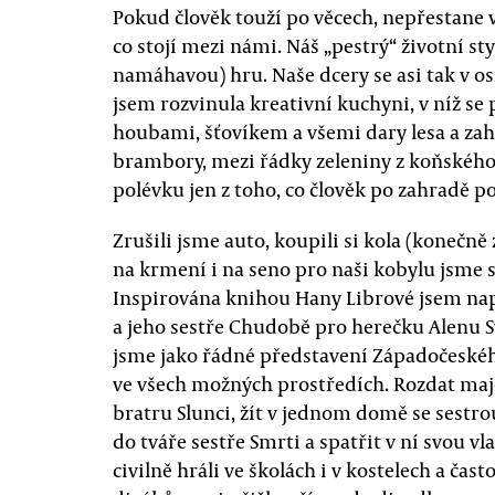
Pokud člověk touží po věcech, nepřestane v
co stojí mezi námi. Náš „pestrý“ životní st
namáhavou) hru. Naše dcery se asi tak v os
jsem rozvinula kreativní kuchyni, v níž se
houbami, šťovíkem a všemi dary lesa a za
brambory, mezi řádky zeleniny z koňského
polévku jen z toho, co člověk po zahradě po
Zrušili jsme auto, koupili si kola (konečně 
na krmení i na seno pro naši kobylu jsme s
Inspirována knihou Hany Librové jsem nap
a jeho sestře Chudobě pro herečku Alenu S
jsme jako řádné představení Západočeského
ve všech možných prostředích. Rozdat maj
bratru Slunci, žít v jednom domě se sest
do tváře sestře Smrti a spatřit v ní svou vl
civilně hráli ve školách i v kostelech a čas