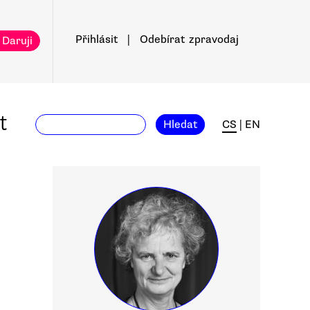
Přihlásit
|
Odebírat
zpravodaj
 Daruji
t
Hledat
CS
|
EN