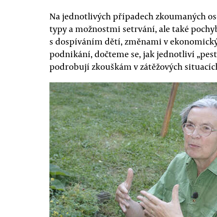
Na jednotlivých případech zkoumaných os
typy a možnostmi setrvání, ale také pochy
s dospíváním dětí, změnami v ekonomick
podnikání, dočteme se, jak jednotliví „pes
podrobují zkouškám v zátěžových situacích