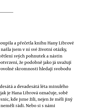
koupila a přečetla knihu Hany Librové
našla jsem v ní své životní otázky,
ysvětlení svých pohnutek a nástin
otvrzení, že podobně jako já uvažují
dobrovolné skromnosti hledají svobodu
desátá a devadesátá léta minulého
 jak je Hana Librová označuje, sobě
c, kde jsme žili, nejen že měli jiný
s neměli rádi. Nebo si s námi