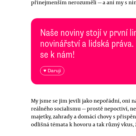
přinejmenším nerozuměli — a ani my s ni
Naše noviny stojí v první l
novinářství a lidská práva.
se k nám!
♥ Daruji
My jsme se jim jevili jako nepořádní, oni 
reálného socialismu — prostě nepoctiví, neb
majetky, zahrady a domácí chovy s přispě
odlišná témata k hovoru a tak různý vkus, ž