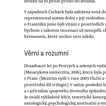
diváků na ni přišlo přímo do divadla.
V západních Čechách byla založena nová di
reprezentoval novou dobu s její svobodou 
o Františku jsme byli vítáni v prostředích
bychom s takovou inscenací už neuspěli, ch
břemenem, které nechce nést nikdo.
Věrní a rozumní
Dvaadvacet let po Pestrých a zelených vyd
(Masarykova univerzita, 2016), která byla 
v Praze. (Mezitím vyšli v roce 2003
Vlažní a
prostřední díl trilogie). V zatím poslední
a s přírodou spojeného životního způsobu s
že uvádí výkladové klíče, teoretické koncep
ontologický, psychologický, motivační a teo