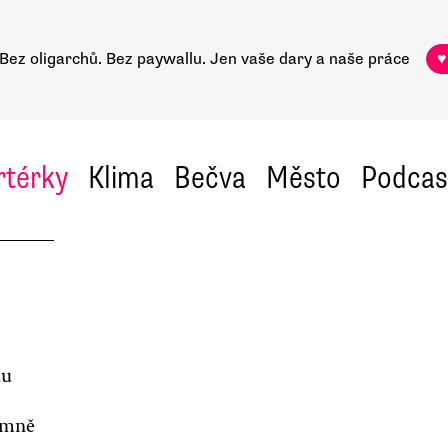
Bez oligarchů. Bez paywallu.
Jen vaše dary a naše práce
♥
rtérky
Klima
Bečva
Město
Podcas
hu
romně