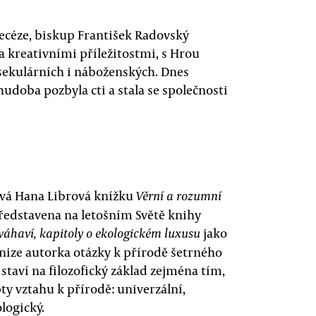
ecéze, biskup František Radovský
a kreativními příležitostmi, s Hrou
 sekulárních i náboženských. Dnes
udoba pozbyla cti a stala se společnosti
ává Hana Librová knížku
Věrní a rozumní
představena na letošním Světě knihy
jako
 váhaví, kapitoly o ekologickém luxusu
 knize autorka otázky k přírodě šetrného
taví na filozofický základ zejména tím,
ty vztahu k přírodě: univerzální,
logický.