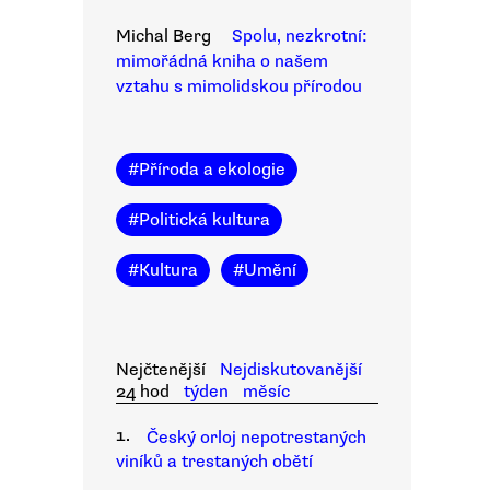
Michal Berg
Spolu, nezkrotní:
mimořádná kniha o našem
vztahu s mimolidskou přírodou
#
Příroda a ekologie
#
Politická kultura
#
Kultura
#
Umění
Nejčtenější
Nejdiskutovanější
24 hod
týden
měsíc
1.
Český orloj nepotrestaných
viníků a trestaných obětí