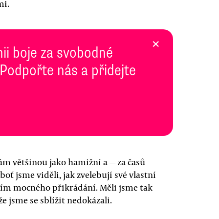
mi.
×
inii boje za svobodné
 Podpořte nás a přidejte
nám většinou jako hamižní a — za časů
oť jsme viděli, jak zvelebují své vlastní
ním mocného přikrádání. Měli jsme tak
e jsme se sblížit nedokázali.