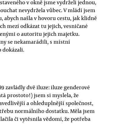
staveného v okně jsme vydrželi jednou,
ouchat nevydržela vůbec. V mládí jsem
 abych našla v hovoru cestu, jak klidně
ých mezí odkázat tu jejich, vesničané
nými o autoritu jejich majetku.
any se nekamarádili, s místní
 dokázali.
9 zavládly dvě iluze: iluze genderové
tá prostoto!) jsem si myslela, že
vedlivější a ohleduplnější společnost,
třebu normálního dostatku. Měla jsem
lačila či vytěsnila vědomí, že potřeba