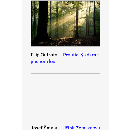
Filip Outrata
Praktický zázrak
jménem les
Josef Šmajs
Učinit Zemi znovu