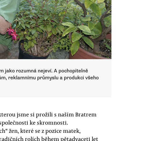
m jako rozumná nejeví. A pochopitelně
ům, reklamnímu průmyslu a produkci všeho
kterou jsme si prožili s naším Bratrem
společnosti ke skromnosti.
h“ žen, které se z pozice matek,
radičních rolích během pětadvaceti let