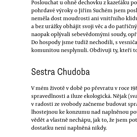
Poslouchat u ohně dechovku z kazeťáku po
pohrdavé výroky o Jiřím Suchém jsem posl
neměla dost moudrosti ani vnitřního klidu,
a bez urážky obhájit svoji věc a do patřičn
naopak oplývali sebevědomými soudy, opře
Do hospody jsme tudíž nechodili, s vesnič
komunitou nesplynuli. Obdivuji ty, kteří to
Sestra Chudoba
V mém životě v době po převratu v roce 198
spravedlnosti a iluze ekologická. Nějak (sva
v radosti ze svobody začneme budovat spra
lhostejnou ke konzumu nad naplněnou po
vědět a vlastně nechápu, jak to, že jsem pot
dostatku není naplněná nikdy.