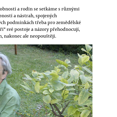
obností a rodin se setkáme s různými
bností a nástrah, spojených
ých podmínkách třeba pro zemědělské
tří“ své postoje a názory přehodnocují,
, nakonec ale neopouštějí.