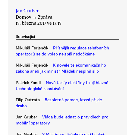
Jan Gruber
Domov
→
Zpráva
15. března 2017 ve 13.15
Související
Mikuláš Ferjenčík
Přísnější regulace telefonních
operátorů se do voleb nejspíš nedočkáme
Mikuláš Ferjenčík
K novele telekomunikačního
zákona aneb jak ministr Mládek nesplnil slib
Patrick Zandl
Nové tarify elektřiny fixují hlavně
technologické zaostávání
Filip Outrata
Bezplatná pomoc, která přijde
draho
Jan Gruber
Vláda bude jednat o pravidlech pro
mobilní operátory
Jan Gruber
S Martinem Jiránkem o 5G aukci: