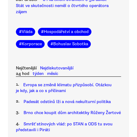
Stát ve skutečnosti neměl o čtvrtého operátora
zájem
#
Vláda
#
Hospodářství a obchod
#
Korporace
#
Bohuslav Sobotka
Nejčtenější
Nejdiskutovanější
24 hod
týden
měsíc
1.
Evropa se změně klimatu přizpůsobí. Otázkou
je kdy, jak a co s příčinami
2.
Padesát odstínů lži a nová nekulturní politika
3.
Brno chce koupit dům architektky Růženy Žertové
4.
Smršť stínových vlád: po STAN a ODS tu svou
představili i Piráti