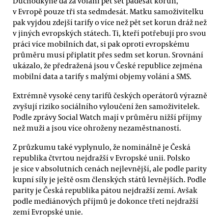
Důchodkyně dá za volání pět set padesát korun,
v Evropě pouze tři sta sedmdesát. Matku samoživitelku
pak vyjdou zdejší tarify o více než pět set korun dráž než
v jiných evropských státech. Ti, kteří potřebují pro svou
práci více mobilních dat, si pak oproti evropskému
průměru musí připlatit přes sedm set korun. Srovnání
ukázalo, že předražená jsou v České republice zejména
mobilní data a tarify s malými objemy volání a SMS.
Extrémně vysoké ceny tarifů českých operátorů výrazně
zvyšují riziko sociálního vyloučení žen samoživitelek.
Podle zprávy Social Watch mají v průměru nižší příjmy
než muži a jsou více ohroženy nezaměstnaností.
Z průzkumu také vyplynulo, že nominálně je Česká
republika čtvrtou nejdražší v Evropské unii. Polsko
je sice v absolutních cenách nejlevnější, ale podle parity
kupní síly je ještě osm členských států levnějších. Podle
parity je Česká republika pátou nejdražší zemí. Avšak
podle mediánových příjmů je dokonce třetí nejdražší
zemí Evropské unie.