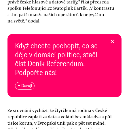
právě české hlasové a datové tarify,” říká předseda
spolku Telefonující.cz Svatopluk Bartík. „V kontrastu
s tím patří marže našich operátorů k nejvyšším
na světě,“ dodal.
×
Když chcete pochopit, co se
děje v domácí politice, stačí
číst Deník Referendum.
Podpořte nás!
♥ Daruji
Ze srovnání vychází, že čtyrčlenná rodina v České
republice zaplatí za data a volání bez mála dva a půl
tisíce korun, v Evropské unii pak o pět set méně.