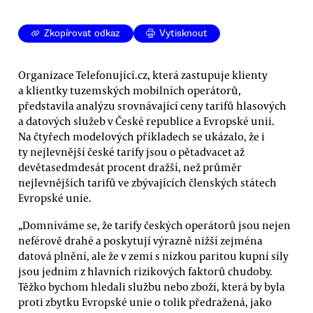
Zkopírovat odkaz
Vytisknout
Organizace Telefonující.cz, která zastupuje klienty
a klientky tuzemských mobilních operátorů,
představila analýzu srovnávající ceny tarifů hlasových
a datových služeb v České republice a Evropské unii.
Na čtyřech modelových příkladech se ukázalo, že i
ty nejlevnější české tarify jsou o pětadvacet až
devětasedmdesát procent dražší, než průměr
nejlevnějších tarifů ve zbývajících členských státech
Evropské unie.
„Domníváme se, že tarify českých operátorů jsou nejen
neférově drahé a poskytují výrazně nižší zejména
datová plnění, ale že v zemi s nízkou paritou kupní síly
jsou jedním z hlavních rizikových faktorů chudoby.
Těžko bychom hledali službu nebo zboží, která by byla
proti zbytku Evropské unie o tolik předražená, jako