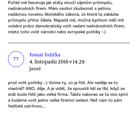
Pořád mě fascinuje jak státy slouží zájmům průmyslu,
nadnárodních firem. Mám osobní zkušenost s jednou
nedávnou novelou školského zákona, ze která ta zakázka
průmyslu přímo čišela. Napadá mě, možná bychom měli mít
volební právo demokraticky volit vedení nadnárodních firem,
místo toho volit národní nebo evropské politiky :-)
Tomáš Tožička
TT
4. listopadu 2016 v 14.29
Jasně
proč volit politiky :-) Volme ty, co je řídí. Ale neděje se to
vlastně? ANO, děje. A je vidět, že spoustě lidí se líbí, když se
stát bude řídit jako velká firma. Takže nakonec se ta vize splní
a budeme volit jedno velké firemní vedení. Než nám to páni
ředitelé zatrhnou...