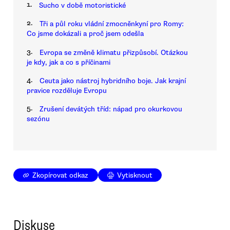
1.
Sucho v době motoristické
2.
Tři a půl roku vládní zmocněnkyní pro Romy:
Co jsme dokázali a proč jsem odešla
3.
Evropa se změně klimatu přizpůsobí. Otázkou
je kdy, jak a co s příčinami
4.
Ceuta jako nástroj hybridního boje. Jak krajní
pravice rozděluje Evropu
5.
Zrušení devátých tříd: nápad pro okurkovou
sezónu
Zkopírovat odkaz
Vytisknout
Diskuse