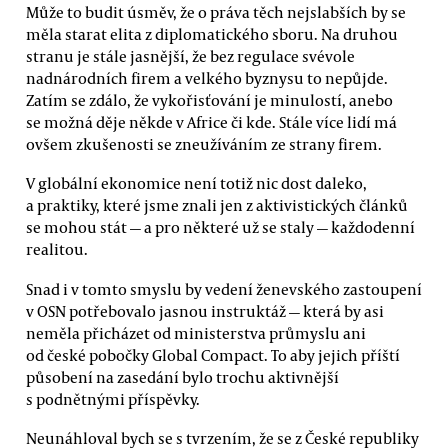
Může to budit úsměv, že o práva těch nejslabších by se
měla starat elita z diplomatického sboru. Na druhou
stranu je stále jasnější, že bez regulace svévole
nadnárodních firem a velkého byznysu to nepůjde.
Zatím se zdálo, že vykořisťování je minulostí, anebo
se možná děje někde v Africe či kde. Stále více lidí má
ovšem zkušenosti se zneužíváním ze strany firem.
V globální ekonomice není totiž nic dost daleko,
a praktiky, které jsme znali jen z aktivistických článků
se mohou stát — a pro některé už se staly — každodenní
realitou.
Snad i v tomto smyslu by vedení ženevského zastoupení
v OSN potřebovalo jasnou instruktáž — která by asi
neměla přicházet od ministerstva průmyslu ani
od české pobočky Global Compact. To aby jejich příští
působení na zasedání bylo trochu aktivnější
s podnětnými příspěvky.
Neunáhloval bych se s tvrzením, že se z České republiky