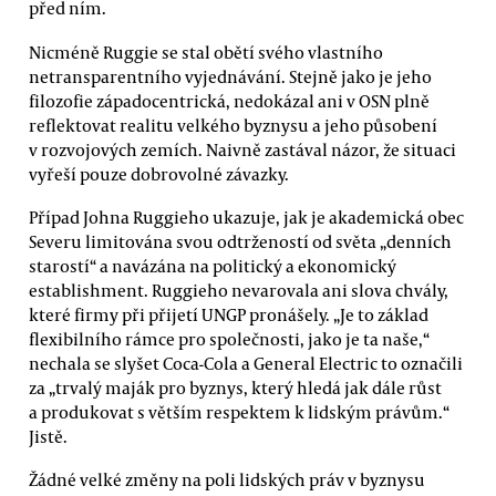
před ním.
Nicméně Ruggie se stal obětí svého vlastního
netransparentního vyjednávání. Stejně jako je jeho
filozofie západocentrická, nedokázal ani v OSN plně
reflektovat realitu velkého byznysu a jeho působení
v rozvojových zemích. Naivně zastával názor, že situaci
vyřeší pouze dobrovolné závazky.
Případ Johna Ruggieho ukazuje, jak je akademická obec
Severu limitována svou odtržeností od světa „denních
starostí“ a navázána na politický a ekonomický
establishment. Ruggieho nevarovala ani slova chvály,
které firmy při přijetí UNGP pronášely. „Je to základ
flexibilního rámce pro společnosti, jako je ta naše,“
nechala se slyšet Coca-Cola a General Electric to označili
za „trvalý maják pro byznys, který hledá jak dále růst
a produkovat s větším respektem k lidským právům.“
Jistě.
Žádné velké změny na poli lidských práv v byznysu