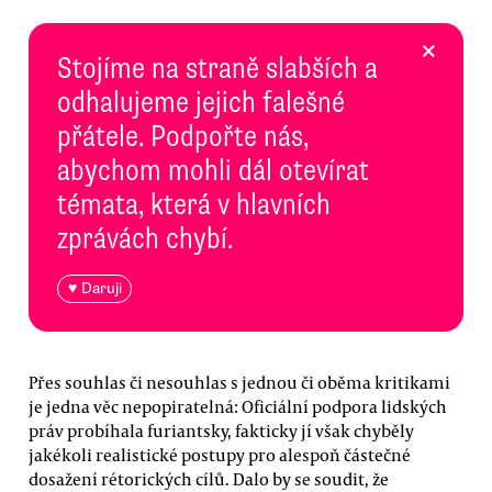
×
Stojíme na straně slabších a
odhalujeme jejich falešné
přátele. Podpořte nás,
abychom mohli dál otevírat
témata, která v hlavních
zprávách chybí.
♥ Daruji
Přes souhlas či nesouhlas s jednou či oběma kritikami
je jedna věc nepopiratelná: Oficiální podpora lidských
práv probíhala furiantsky, fakticky jí však chyběly
jakékoli realistické postupy pro alespoň částečné
dosažení rétorických cílů. Dalo by se soudit, že