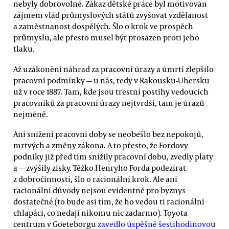
nebyly dobrovolné. Zákaz dětské práce byl motivován
zájmem vlád průmyslových států zvyšovat vzdělanost
a zaměstnanost dospělých. Šlo o krok ve prospěch
průmyslu, ale přesto musel být prosazen proti jeho
tlaku.
Až uzákonění náhrad za pracovní úrazy a úmrtí zlepšilo
pracovní podmínky — u nás, tedy v Rakousku-Uhersku
už v roce 1887. Tam, kde jsou trestní postihy vedoucích
pracovníků za pracovní úrazy nejtvrdší, tam je úrazů
nejméně.
Ani snížení pracovní doby se neobešlo bez nepokojů,
mrtvých a změny zákona. A to přesto, že Fordovy
podniky již před tím snížily pracovní dobu, zvedly platy
a — zvýšily zisky. Těžko Henryho Forda podezírat
z dobročinnosti, šlo o racionální krok. Ale ani
racionální důvody nejsou evidentně pro byznys
dostatečné (to bude asi tím, že ho vedou ti racionální
chlapáci, co nedají nikomu nic zadarmo). Toyota
centrum v Goeteborgu
zavedlo úspěšně šestihodinovou