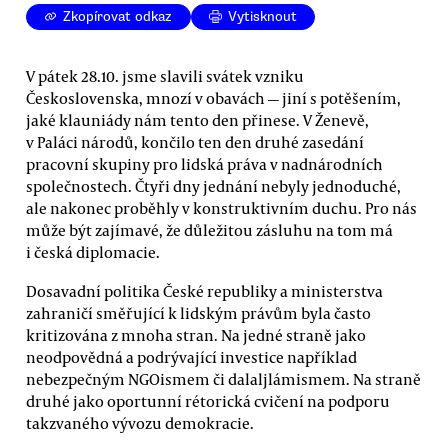
Zkopírovat odkaz
Vytisknout
V pátek 28.10. jsme slavili svátek vzniku
Československa, mnozí v obavách — jiní s potěšením,
jaké klauniády nám tento den přinese. V Ženevě,
v Paláci národů, končilo ten den druhé zasedání
pracovní skupiny pro lidská práva v nadnárodních
společnostech. Čtyři dny jednání nebyly jednoduché,
ale nakonec proběhly v konstruktivním duchu. Pro nás
může být zajímavé, že důležitou zásluhu na tom má
i česká diplomacie.
Dosavadní politika České republiky a ministerstva
zahraničí směřující k lidským právům byla často
kritizována z mnoha stran. Na jedné straně jako
neodpovědná a podrývající investice například
nebezpečným NGOismem či dalaljlámismem. Na straně
druhé jako oportunní rétorická cvičení na podporu
takzvaného vývozu demokracie.