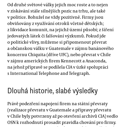
Od druhé světové války jejich moc roste a to nejen
v získávání stále silnějších pozic na trhu, ale také
v politice. Bohužel ne vždy pozitivně. Firmy jsou
obviňovány z využívání otroků včetně dětských;
z likvidace komunit, na jejichž území působí; z šíření
jedovatých látek či falšování výzkumů. Pokud jde
o politické vlivy, můžeme si připomenout převrat
a občanskou válku v Guatemale v zájmu banánového
koncernu Chiquita (dříve UFC), nebo převrat v Chile
v zájmu amerických firem Kennecott a Anaconda,
na jehož přípravě se podílela CIA v úzké spolupráci
s International Telephone and Telegraph.
Dlouhá historie, slabé výsledky
Právě podezření napojení firem na státní převraty
(realizace převratu v Guatemale a přípravy převratu
v Chile byly potvrzeny až po otevření archivů CIA) vedlo
OSN k rozhodnutí prosadit pravidla chování pro firmy.