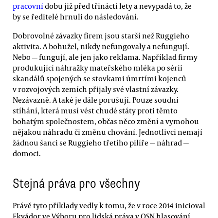
pracovní
dobu již před třinácti lety a nevypadá to, že
by se ředitelé hrnuli do následování.
Dobrovolné závazky firem jsou starší než Ruggieho
aktivita. A bohužel, nikdy nefungovaly a nefungují.
Nebo — fungují, ale jen jako reklama. Například firmy
produkující náhražky mateřského mléka po sérii
skandálů spojených se stovkami úmrtími kojenců
v rozvojových zemích přijaly své vlastní závazky.
Nezávazně. A také je dále porušují. Pouze soudní
stíhání, která musí vést chudé státy proti těmto
bohatým společnostem, občas něco změní a vymohou
nějakou náhradu či změnu chování. Jednotlivci nemají
žádnou šanci se Ruggieho třetího pilíře — náhrad —
domoci.
Stejná práva pro všechny
Právě tyto příklady vedly k tomu, že v roce 2014 inicioval
Ekvádor ve Výboru pro lidská práva v OSN hlasování,