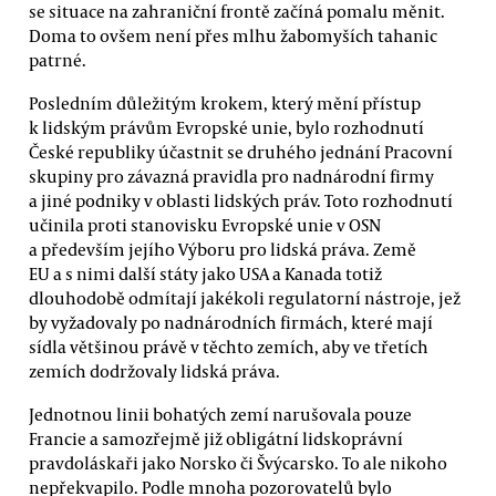
se situace na zahraniční frontě začíná pomalu měnit.
Doma to ovšem není přes mlhu žabomyších tahanic
patrné.
Posledním důležitým krokem, který mění přístup
k lidským právům Evropské unie, bylo rozhodnutí
České republiky účastnit se druhého jednání Pracovní
skupiny pro závazná pravidla pro nadnárodní firmy
a jiné podniky v oblasti lidských práv. Toto rozhodnutí
učinila proti stanovisku Evropské unie v OSN
a především jejího Výboru pro lidská práva. Země
EU a s nimi další státy jako USA a Kanada totiž
dlouhodobě odmítají jakékoli regulatorní nástroje, jež
by vyžadovaly po nadnárodních firmách, které mají
sídla většinou právě v těchto zemích, aby ve třetích
zemích dodržovaly lidská práva.
Jednotnou linii bohatých zemí narušovala pouze
Francie a samozřejmě již obligátní lidskoprávní
pravdoláskaři jako Norsko či Švýcarsko. To ale nikoho
nepřekvapilo. Podle mnoha pozorovatelů bylo