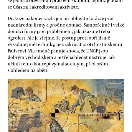
se jedná o otevřenou pracovní skupinu, jejíhož jednání
se účastní i akreditovaní aktivisté.
Diskuze nakonec vázla jen při obligátní otázce proč
nadnárodní firmy a proč ne domácí. Samozřejmě i velké
domácí firmy jsou problémem, jak ukazuje třeba
Agrofert. Ale je zřejmé, že postup proti obří firmě
vyžaduje jiné techniky, než zakročit proti hostinskému
Palivcovi. Více méně panuje shoda, že UNGP jsou
dobrým východiskem a je třeba hledat nástroje, jak
učinit tento koncept vymahatelným, především
s ohledem na oběti.