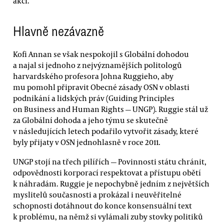
akci.
Hlavně nezávazně
Kofi Annan se však nespokojil s Globální dohodou
a najal si jednoho z nejvýznamějších politologů
harvardského profesora Johna Ruggieho, aby
mu pomohl připravit Obecné zásady OSN v oblasti
podnikání a lidských práv (Guiding Principles
on Business and Human Rights — UNGP). Ruggie stál už
za Globální dohoda a jeho týmu se skutečně
v následujících letech podařilo vytvořit zásady, které
byly přijaty v OSN jednohlasně v roce 2011.
UNGP stojí na třech pilířích — Povinnosti státu chránit,
odpovědnosti korporací respektovat a přístupu obětí
k náhradám. Ruggie je nepochybně jedním z největších
myslitelů současnosti a prokázal i neuvěřitelné
schopnosti dotáhnout do konce konsensuální text
k problému, na němž si vylámali zuby stovky politiků