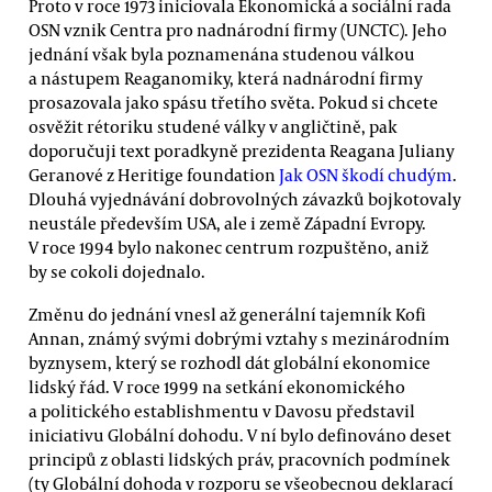
Proto v roce 1973 iniciovala Ekonomická a sociální rada
OSN vznik Centra pro nadnárodní firmy (UNCTC). Jeho
jednání však byla poznamenána studenou válkou
a nástupem Reaganomiky, která nadnárodní firmy
prosazovala jako spásu třetího světa. Pokud si chcete
osvěžit rétoriku studené války v angličtině, pak
doporučuji text poradkyně prezidenta Reagana Juliany
Geranové z Heritige foundation
Jak OSN škodí chudým
.
Dlouhá vyjednávání dobrovolných závazků bojkotovaly
neustále především USA, ale i země Západní Evropy.
V roce 1994 bylo nakonec centrum rozpuštěno, aniž
by se cokoli dojednalo.
Změnu do jednání vnesl až generální tajemník Kofi
Annan, známý svými dobrými vztahy s mezinárodním
byznysem, který se rozhodl dát globální ekonomice
lidský řád. V roce 1999 na setkání ekonomického
a politického establishmentu v Davosu představil
iniciativu Globální dohodu
. V ní bylo definováno deset
principů z oblasti lidských práv, pracovních podmínek
(ty Globální dohoda v rozporu se všeobecnou deklarací