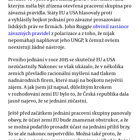
kterým měla být zřízena otevřená pracovní skupina pro
závazná pravidla. Státy EU a USA hlasovaly proti
a vyhlásily bojkot jednání pro závazné prosazování
lidských práv ve firmách. John Ruggie
obvinil zastánce
závazných pravidel
z polarizace a z toho, že nijak
nepomáhají naplňovat jeho UNGP, k čemuž ovšem
neexistují žádné nástroje.
Prvního jednání v roce 2015 se skutečně EU a USA
nezúčastnily. Nakonec se však ukázalo, že v několika
zemích převládlo racionální myšlení nad tlakem
nadnárodních firem, které mají na bojkotu největší
zájem. A jak jsem již napsal, důležitým krokem
v rozhodování zemí EU bylo to, že Česká republika dala
jasně najevo, že se jednání zúčastní.
Ještě před začátkem jednání pracovní skupiny panovaly
obavy, že účast zemí EU bude znamenat obstrukce, a že
se možná podařilo prosadit účast na jednání příliš brzy.
To se ale nakonec nepotvrdilo. Možná také proto, že