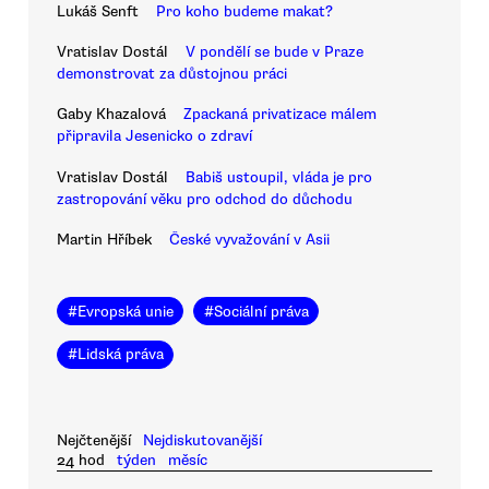
Lukáš Senft
Pro koho budeme makat?
Vratislav Dostál
V pondělí se bude v Praze
demonstrovat za důstojnou práci
Gaby Khazalová
Zpackaná privatizace málem
připravila Jesenicko o zdraví
Vratislav Dostál
Babiš ustoupil, vláda je pro
zastropování věku pro odchod do důchodu
Martin Hříbek
České vyvažování v Asii
#
Evropská unie
#
Sociální práva
#
Lidská práva
Nejčtenější
Nejdiskutovanější
24 hod
týden
měsíc