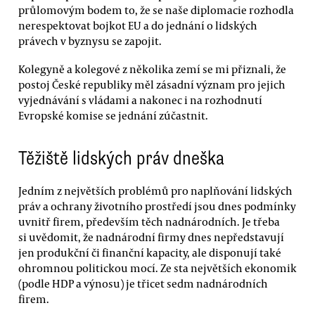
průlomovým bodem to, že se naše diplomacie rozhodla
nerespektovat bojkot EU a do jednání o lidských
právech v byznysu se zapojit.
Kolegyně a kolegové z několika zemí se mi přiznali, že
postoj České republiky měl zásadní význam pro jejich
vyjednávání s vládami a nakonec i na rozhodnutí
Evropské komise se jednání zúčastnit.
Těžiště lidských práv dneška
Jedním z největších problémů pro naplňování lidských
práv a ochrany životního prostředí jsou dnes podmínky
uvnitř firem, především těch nadnárodních. Je třeba
si uvědomit, že nadnárodní firmy dnes nepředstavují
jen produkční či finanční kapacity, ale disponují také
ohromnou politickou mocí. Ze sta největších ekonomik
(podle HDP a výnosu) je třicet sedm nadnárodních
firem.