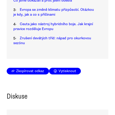
Co jsme dokázali a proč jsem odešla
3.
Evropa se změně klimatu přizpůsobí. Otázkou
je kdy, jak a co s příčinami
4.
Ceuta jako nástroj hybridního boje. Jak krajní
pravice rozděluje Evropu
5.
Zrušení devátých tříd: nápad pro okurkovou
sezónu
Zkopírovat odkaz
Vytisknout
Diskuse