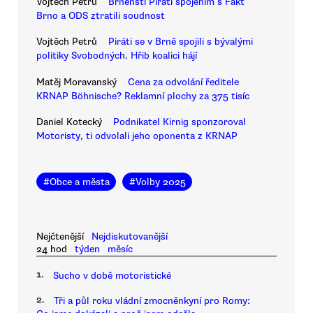
Vojtěch Petrů
Brněnští Piráti spojením s Fakt
Brno a ODS ztratili soudnost
Vojtěch Petrů
Piráti se v Brně spojili s bývalými
politiky Svobodných. Hřib koalici hájí
Matěj Moravanský
Cena za odvolání ředitele
KRNAP Böhnische? Reklamní plochy za 375 tisíc
Daniel Kotecký
Podnikatel Kirnig sponzoroval
Motoristy, ti odvolali jeho oponenta z KRNAP
#
Obce a města
#
Volby 2025
Nejčtenější
Nejdiskutovanější
24 hod
týden
měsíc
1.
Sucho v době motoristické
2.
Tři a půl roku vládní zmocněnkyní pro Romy: