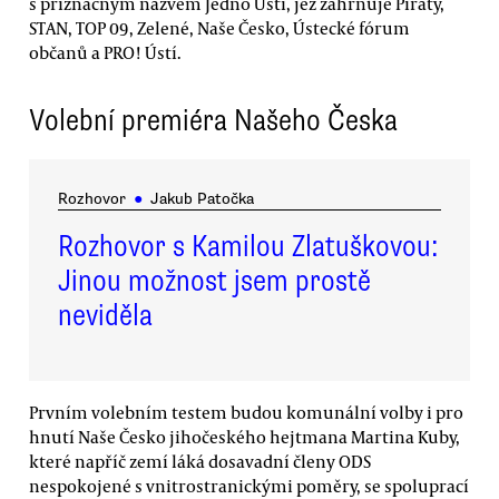
s příznačným názvem Jedno Ústí, jež zahrnuje Piráty,
STAN, TOP 09, Zelené, Naše Česko, Ústecké fórum
občanů a PRO! Ústí.
Volební premiéra Našeho Česka
Rozhovor
●
Jakub Patočka
Rozhovor s Kamilou Zlatuškovou:
Jinou možnost jsem prostě
neviděla
Prvním volebním testem budou komunální volby i pro
hnutí Naše Česko jihočeského hejtmana Martina Kuby,
které napříč zemí láká dosavadní členy ODS
nespokojené s vnitrostranickými poměry, se spoluprací