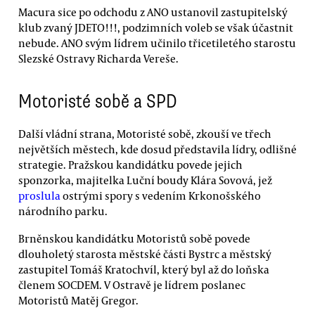
Macura sice po odchodu z ANO ustanovil zastupitelský
klub zvaný JDETO!!!, podzimních voleb se však účastnit
nebude. ANO svým lídrem učinilo třicetiletého starostu
Slezské Ostravy Richarda Vereše.
Motoristé sobě a SPD
Další vládní strana, Motoristé sobě, zkouší ve třech
největších městech, kde dosud představila lídry, odlišné
strategie. Pražskou kandidátku povede jejich
sponzorka, majitelka Luční boudy Klára Sovová, jež
proslula
ostrými spory s vedením Krkonošského
národního parku.
Brněnskou kandidátku Motoristů sobě povede
dlouholetý starosta městské části Bystrc a městský
zastupitel Tomáš Kratochvíl, který byl až do loňska
členem SOCDEM. V Ostravě je lídrem poslanec
Motoristů Matěj Gregor.