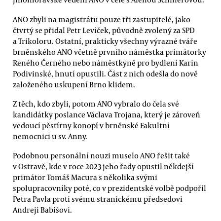
ANO zbyli na magistrátu pouze tři zastupitelé, jako
čtvrtý se přidal Petr Levíček, původně zvolený za SPD
a Trikoloru. Ostatní, prakticky všechny výrazné tváře
brněnského ANO včetně prvního náměstka primátorky
Reného Černého nebo náměstkyně pro bydlení Karin
Podivinské, hnutí opustili. Část z nich odešla do nově
založeného uskupení Brno klidem.
Z těch, kdo zbyli, potom ANO vybralo do čela své
kandidátky poslance Václava Trojana, který je zároveň
vedoucí pěstírny konopí v brněnské Fakultní
nemocnici u sv. Anny.
Podobnou personální nouzi muselo ANO řešit také
v Ostravě, kde v roce 2023 jeho řady opustil někdejší
primátor Tomáš Macura s několika svými
spolupracovníky poté, co v prezidentské volbě podpořil
Petra Pavla proti svému stranickému předsedovi
Andreji Babišovi.