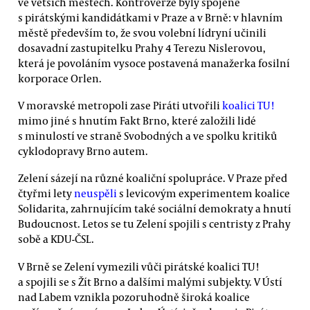
ve větších městech. Kontroverze byly spojené
s pirátskými kandidátkami v Praze a v Brně: v hlavním
městě především to, že svou volební lídryní učinili
dosavadní zastupitelku Prahy 4 Terezu Nislerovou,
která je povoláním vysoce postavená manažerka fosilní
korporace Orlen.
V moravské metropoli zase Piráti utvořili
koalici TU!
mimo jiné s hnutím Fakt Brno, které založili lidé
s minulostí ve straně Svobodných a ve spolku kritiků
cyklodopravy Brno autem.
Zelení sázejí na různé koaliční spolupráce. V Praze před
čtyřmi lety
neuspěli
s levicovým experimentem koalice
Solidarita, zahrnujícím také sociální demokraty a hnutí
Budoucnost. Letos se tu Zelení spojili s centristy z Prahy
sobě a KDU-ČSL.
V Brně se Zelení vymezili vůči pirátské koalici TU!
a spojili se s Žít Brno a dalšími malými subjekty. V Ústí
nad Labem vznikla pozoruhodně široká koalice