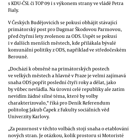
s KDU-ČSL či TOP 09 i s výkonem strany ve vládě Petra
Fialy.
V Českých Budějovicích se pokusí obhájit stávající
primátorský post pro Dagmar Škodovou Parmovou,
před čtyřmi lety zvolenou za ODS. Uspět se pokusí
i v dalších menších městech, kde přilákala bývalé
komunální politiky z ODS, například ve středočeském
Berouně.
„Dochází k obměně na primátorských postech
ve velkých městech a hlavně v Praze je velmi zajímavá
snaha ODS popřít poslední čtyři roky a dělat, jako
by vůbec nevládla. Na úrovni celé republiky ale zatím
nevidím žádné silné téma, které by volby
charakterizovalo,“ říká pro Deník Referendum
politolog Jakub Čapek z Fakulty sociálních věd
Univerzity Karlovy.
„Za pozornost v těchto volbách stojí snaha o etablování
nových stran. Je otázkou, kolik prostoru si Motoristé