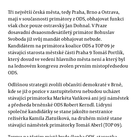
Tři největší česká města, tedy Praha, Brno a Ostrava,
mají v současnosti primátory z ODS, obhajovat funkci
však chce pouze ostravský Jan Dohnal. V Praze
dosavadní dvaaosmdesátiletý primátor Bohuslav
Svoboda již svůj mandát obhajovat nebude.
Kandidátem na primátora koalice ODS a TOP 09 je
stávající starosta městské části Praha 9 Tomáš Portlík,
který dosud ve vedení hlavního města není a který byl
na lednovém kongresu zvolen prvním místopředsedou
ODS.
Odlišnou strategii zvolili občanští demokraté v Brně,
kde se již o pozice v zastupitelstvu nebudou ucházet
stávající primátorka Markéta Vaňková ani její náměstek
a předseda brněnské ODS Robert Kerndl. Lídryní
společné kandidátky se stane jakožto nestranice
režisérka Kamila Zlatušková, na druhém místě stane
stávající náměstek primátorky Tomáš Aberl (TOP 09).
Teprve na třetím místě bude členka ODS, starostka