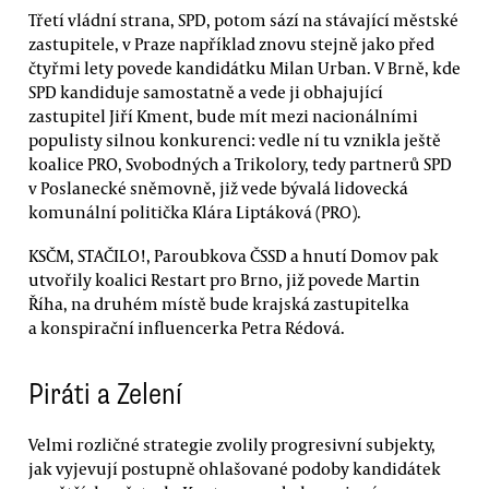
Třetí vládní strana, SPD, potom sází na stávající městské
zastupitele, v Praze například znovu stejně jako před
čtyřmi lety povede kandidátku Milan Urban. V Brně, kde
SPD kandiduje samostatně a vede ji obhajující
zastupitel Jiří Kment, bude mít mezi nacionálními
populisty silnou konkurenci: vedle ní tu vznikla ještě
koalice PRO, Svobodných a Trikolory, tedy partnerů SPD
v Poslanecké sněmovně, již vede bývalá lidovecká
komunální politička Klára Liptáková (PRO).
KSČM, STAČILO!, Paroubkova ČSSD a hnutí Domov pak
utvořily koalici Restart pro Brno, již povede Martin
Říha, na druhém místě bude krajská zastupitelka
a konspirační influencerka Petra Rédová.
Piráti a Zelení
Velmi rozličné strategie zvolily progresivní subjekty,
jak vyjevují postupně ohlašované podoby kandidátek