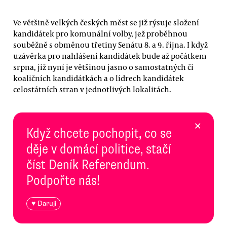
Ve většině velkých českých měst se již rýsuje složení
kandidátek pro komunální volby, jež proběhnou
souběžně s obměnou třetiny Senátu 8. a 9. října. I když
uzávěrka pro nahlášení kandidátek bude až počátkem
srpna, již nyní je většinou jasno o samostatných či
koaličních kandidátkách a o lídrech kandidátek
celostátních stran v jednotlivých lokalitách.
×
Když chcete pochopit, co se
děje v domácí politice, stačí
číst Deník Referendum.
Podpořte nás!
♥ Daruji