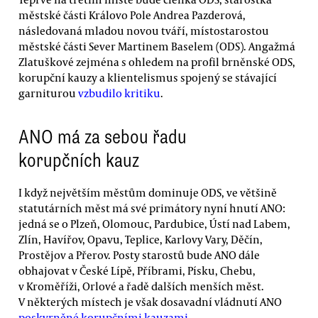
městské části Královo Pole Andrea Pazderová,
následovaná mladou novou tváří, místostarostou
městské části Sever Martinem Baselem (ODS). Angažmá
Zlatuškové zejména s ohledem na profil brněnské ODS,
korupční kauzy a klientelismus spojený se stávající
garniturou
vzbudilo kritiku
.
ANO má za sebou řadu
korupčních kauz
I když největším městům dominuje ODS, ve většině
statutárních měst má své primátory nyní hnutí ANO:
jedná se o Plzeň, Olomouc, Pardubice, Ústí nad Labem,
Zlín, Havířov, Opavu, Teplice, Karlovy Vary, Děčín,
Prostějov a Přerov. Posty starostů bude ANO dále
obhajovat v České Lípě, Příbrami, Písku, Chebu,
v Kroměříži, Orlové a řadě dalších menších měst.
V některých místech je však dosavadní vládnutí ANO
poskvrněné korupčními kauzami
.