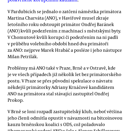
V Pardubicích se jednalo o zatčení náměstka primátora
Martina Charváta (ANO), v Havířově musel zkraje
letošního roku odstoupit primátor Ondřej Baránek
(ANO) kvůli podezřením z machinací s městskými byty.
V Chomutově kvůli korupci či podezřením na ni padli
v průběhu volebního období hned dva primátoři
za ANO: nejprve Marek Hrabáč a posléze i jeho nástupce
Milan Petrilák.
Problémy má ANO také v Praze, Brně a v Ostravě, kde
je ve všech případech již několik let bez primátorského
postu. V Praze se přes původní spekulace o návratu
někdejší primátorky Adriany Krnáčové kandidátem
ANO na primátora stal stávající zastupitel Ondřej
Prokop.
V Brně se loni rozpadl zastupitelský klub, neboť většina
jeho členů odmítla opustit v návaznosti na bitcoinovou
kauzu brněnskou koalici s ODS, což požadovalo
jihomoravské vedení ANO v čele s Alenou Schillerovou.