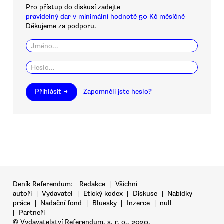
Pro přístup do diskusí zadejte
pravidelný dar v minimální hodnotě 50 Kč měsíčně
Děkujeme za podporu.
Přihlásit →
Zapomněli jste heslo?
Deník Referendum:
Redakce
|
Všichni
autoři
|
Vydavatel
|
Etický kodex
|
Diskuse
|
Nabídky
práce
|
Nadační fond
|
Bluesky
|
Inzerce
|
null
|
Partneři
© Vydavatelství Referendum, s. r. o., 2020.