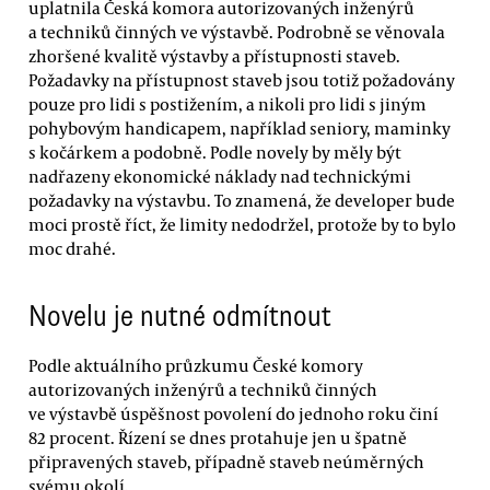
uplatnila Česká komora autorizovaných inženýrů
a techniků činných ve výstavbě. Podrobně se věnovala
zhoršené kvalitě výstavby a přístupnosti staveb.
Požadavky na přístupnost staveb jsou totiž požadovány
pouze pro lidi s postižením, a nikoli pro lidi s jiným
pohybovým handicapem, například seniory, maminky
s kočárkem a podobně. Podle novely by měly být
nadřazeny ekonomické náklady nad technickými
požadavky na výstavbu. To znamená, že developer bude
moci prostě říct, že limity nedodržel, protože by to bylo
moc drahé.
Novelu je nutné odmítnout
Podle aktuálního průzkumu České komory
autorizovaných inženýrů a techniků činných
ve výstavbě úspěšnost povolení do jednoho roku činí
82 procent. Řízení se dnes protahuje jen u špatně
připravených staveb, případně staveb neúměrných
svému okolí.