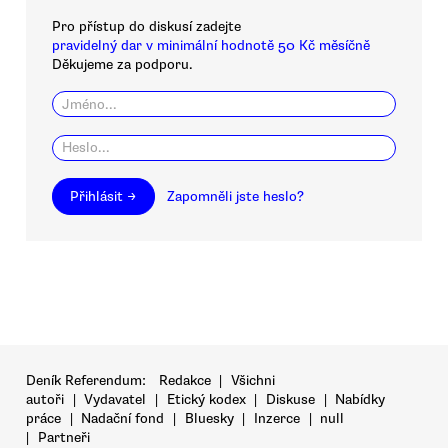
Pro přístup do diskusí zadejte
pravidelný dar v minimální hodnotě 50 Kč měsíčně
Děkujeme za podporu.
Přihlásit →
Zapomněli jste heslo?
Deník Referendum:
Redakce
|
Všichni
autoři
|
Vydavatel
|
Etický kodex
|
Diskuse
|
Nabídky
práce
|
Nadační fond
|
Bluesky
|
Inzerce
|
null
|
Partneři