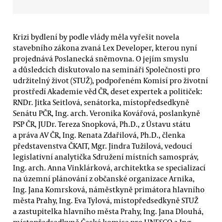
Krizi bydlení by podle vlády měla vyřešit novela
stavebního zákona zvaná Lex Developer, kterou nyní
projednává Poslanecká sněmovna. O jejím smyslu
a důsledcích diskutovalo na semináři Společnosti pro
udržitelný život (STUŽ), podpořeném Komisí pro životní
prostředí Akademie věd ČR, deset expertek a političek:
RNDr. Jitka Seitlová, senátorka, místopředsedkyně
Senátu PČR, Ing. arch. Veronika Kovářová, poslankyně
PSP ČR, JUDr. Tereza Snopková, Ph.D., z Ústavu státu
a práva AV ČR, Ing. Renata Zdařilová, Ph.D., členka
představenstva ČKAIT, Mgr. Jindra Tužilová, vedoucí
legislativní analytička Sdružení místních samospráv,
Ing. arch. Anna Vinklárková, architektka se specializací
na územní plánování z občanské organizace Arnika,
Ing. Jana Komrsková, náměstkyně primátora hlavního
města Prahy, Ing. Eva Tylová, místopředsedkyně STUŽ
a zastupitelka hlavního města Prahy, Ing. Jana Dlouhá,