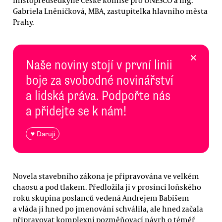
místopředsedkyně České komise pro UNESCO a Ing.
Gabriela Lněničková, MBA, zastupitelka hlavního města
Prahy.
×
Naše noviny stojí v první linii
boje za svobodné novinářství
a lidská práva. Podpořte nás
a přidejte se k nám!
♥ Daruji
Novela stavebního zákona je připravována ve velkém
chaosu a pod tlakem. Předložila ji v prosinci loňského
roku skupina poslanců vedená Andrejem Babišem
a vláda ji hned po jmenování schválila, ale hned začala
připravovat komplexní pozměňovací návrh o téměř