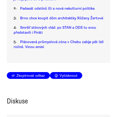
2.
Padesát odstínů lži a nová nekulturní politika
3.
Brno chce koupit dům architektky Růženy Žertové
4.
Smršť stínových vlád: po STAN a ODS tu svou
představili i Piráti
5.
Plánovaná průmyslová zóna v Chebu zabije pět lidí
ročně. Vinou emisí
Zkopírovat odkaz
Vytisknout
Diskuse