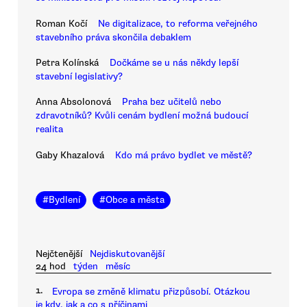
Roman Kočí
Ne digitalizace, to reforma veřejného
stavebního práva skončila debaklem
Petra Kolínská
Dočkáme se u nás někdy lepší
stavební legislativy?
Anna Absolonová
Praha bez učitelů nebo
zdravotníků? Kvůli cenám bydlení možná budoucí
realita
Gaby Khazalová
Kdo má právo bydlet ve městě?
#
Bydlení
#
Obce a města
Nejčtenější
Nejdiskutovanější
24 hod
týden
měsíc
1.
Evropa se změně klimatu přizpůsobí. Otázkou
je kdy, jak a co s příčinami