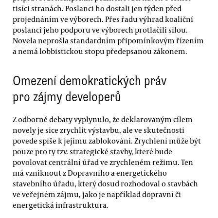
tisíci stranách. Poslanci ho dostali jen týden před
projednáním ve výborech. Přes řadu výhrad koaliční
poslanci jeho podporu ve výborech protlačili silou.
Novela neprošla standardním připomínkovým řízením
a nemá lobbistickou stopu předepsanou zákonem.
Omezení demokratických práv
pro zájmy developerů
Z odborné debaty vyplynulo, že deklarovaným cílem
novely je sice zrychlit výstavbu, ale ve skutečnosti
povede spíše k jejímu zablokování. Zrychlení může být
pouze pro ty tzv. strategické stavby, které bude
povolovat centrální úřad ve zrychleném režimu. Ten
má vzniknout z Dopravního a energetického
stavebního úřadu, který dosud rozhodoval o stavbách
ve veřejném zájmu, jako je například dopravní či
energetická infrastruktura.