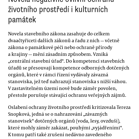
životního prostředí i kulturních
památek
Novela stavebního zákona zasahuje do celkem
dvaačtyřiceti dalších zákonů a řadu z nich — včetně
zákona o památkové péči nebo ochraně přírody
a krajiny — mění zásadním způsobem. Vzniká
„centrální stavební úřad“. Do kompetencí stavebních
úřadů se přesouvají kompetence odborných dotčených
orgánů, které v rámci řízení vydávaly závazná
stanoviska, jež teď nahrazují stanoviska s nižší váhou.
V zastavitelném území nově bude záměr povolen,
přestože porušuje stávající ochranu veřejných zájmů.
Oslabení ochrany životního prostředí kritizovala Tereza
Snopková, jedná se o nahrazování „závazných
stanovisek“ dotčených orgánů (voda, lesy, ovzduší),
které mohly záměr zakázat, pouhými „vyjádřeními“.
K tomu patří také zrušení nedávno zavedeného