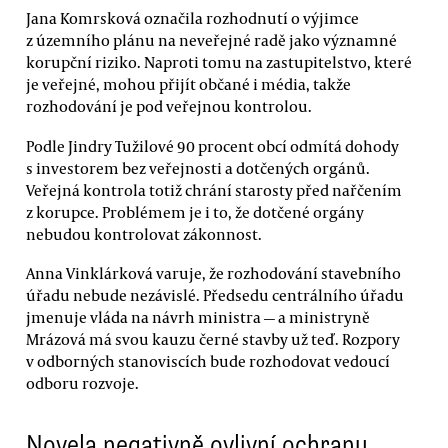
Jana Komrsková označila rozhodnutí o výjimce
z územního plánu na neveřejné radě jako významné
korupční riziko. Naproti tomu na zastupitelstvo, které
je veřejné, mohou přijít občané i média, takže
rozhodování je pod veřejnou kontrolou.
Podle Jindry Tužilové 90 procent obcí odmítá dohody
s investorem bez veřejnosti a dotčených orgánů.
Veřejná kontrola totiž chrání starosty před nařčením
z korupce. Problémem je i to, že dotčené orgány
nebudou kontrolovat zákonnost.
Anna Vinklárková varuje, že rozhodování stavebního
úřadu nebude nezávislé. Předsedu centrálního úřadu
jmenuje vláda na návrh ministra — a ministryně
Mrázová má svou kauzu černé stavby už teď. Rozpory
v odborných stanoviscích bude rozhodovat vedoucí
odboru rozvoje.
Novela negativně ovlivní ochranu