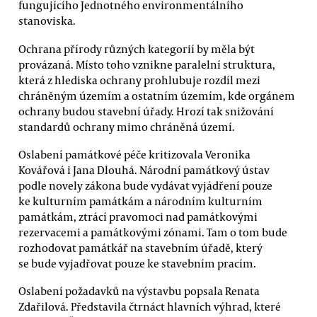
fungujícího Jednotného environmentálního
stanoviska.
Ochrana přírody různých kategorií by měla být
provázaná. Místo toho vznikne paralelní struktura,
která z hlediska ochrany prohlubuje rozdíl mezi
chráněným územím a ostatním územím, kde orgánem
ochrany budou stavební úřady. Hrozí tak snižování
standardů ochrany mimo chráněná území.
Oslabení památkové péče kritizovala Veronika
Kovářová i Jana Dlouhá. Národní památkový ústav
podle novely zákona bude vydávat vyjádření pouze
ke kulturním památkám a národním kulturním
památkám, ztrácí pravomoci nad památkovými
rezervacemi a památkovými zónami. Tam o tom bude
rozhodovat památkář na stavebním úřadě, který
se bude vyjadřovat pouze ke stavebním pracím.
Oslabení požadavků na výstavbu popsala Renata
Zdařilová. Představila čtrnáct hlavních výhrad, které