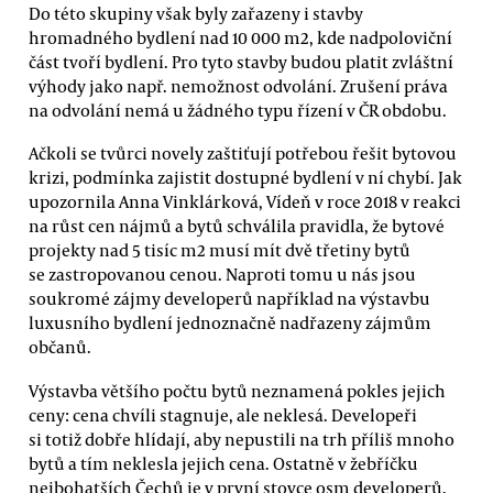
Do této skupiny však byly zařazeny i stavby
hromadného bydlení nad 10 000 m2, kde nadpoloviční
část tvoří bydlení. Pro tyto stavby budou platit zvláštní
výhody jako např. nemožnost odvolání. Zrušení práva
na odvolání nemá u žádného typu řízení v ČR obdobu.
Ačkoli se tvůrci novely zaštiťují potřebou řešit bytovou
krizi, podmínka zajistit dostupné bydlení v ní chybí. Jak
upozornila Anna Vinklárková, Vídeň v roce 2018 v reakci
na růst cen nájmů a bytů schválila pravidla, že bytové
projekty nad 5 tisíc m2 musí mít dvě třetiny bytů
se zastropovanou cenou. Naproti tomu u nás jsou
soukromé zájmy developerů například na výstavbu
luxusního bydlení jednoznačně nadřazeny zájmům
občanů.
Výstavba většího počtu bytů neznamená pokles jejich
ceny: cena chvíli stagnuje, ale neklesá. Developeři
si totiž dobře hlídají, aby nepustili na trh příliš mnoho
bytů a tím neklesla jejich cena. Ostatně v žebříčku
nejbohatších Čechů je v první stovce osm developerů.