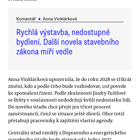
Komentář
●
Anna Vinklárková
Rychlá výstavba, nedostupné
bydlení. Další novela stavebního
zákona míří vedle
Anna Vinklárková upozornila, že do roku 2028 se třikrát
změní, kdo a podle čeho bude rozhodovat, což povede
ke zpomalení řízení. Podle zkušeností Jindry Tužilové
se lhůty v současnosti nedodržují kvůli nedostatku lidí.
Do nového úřadu chce přejít jen třicet procent
zaměstnanců, čímž se situace ještě zhorší. Obce totiž
přetahují pracovníky k zajištění vlastní agendy.
Centrální úřad vzniklý z Dopravního a energetického
stavebního úřadu bude zřejmě od 1. ledna 2027