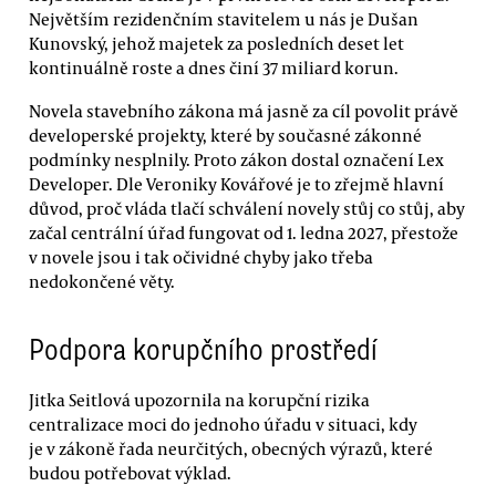
Největším rezidenčním stavitelem u nás je Dušan
Kunovský, jehož majetek za posledních deset let
kontinuálně roste a dnes činí 37 miliard korun.
Novela stavebního zákona má jasně za cíl povolit právě
developerské projekty, které by současné zákonné
podmínky nesplnily. Proto zákon dostal označení Lex
Developer. Dle Veroniky Kovářové je to zřejmě hlavní
důvod, proč vláda tlačí schválení novely stůj co stůj, aby
začal centrální úřad fungovat od 1. ledna 2027, přestože
v novele jsou i tak očividné chyby jako třeba
nedokončené věty.
Podpora korupčního prostředí
Jitka Seitlová upozornila na korupční rizika
centralizace moci do jednoho úřadu v situaci, kdy
je v zákoně řada neurčitých, obecných výrazů, které
budou potřebovat výklad.