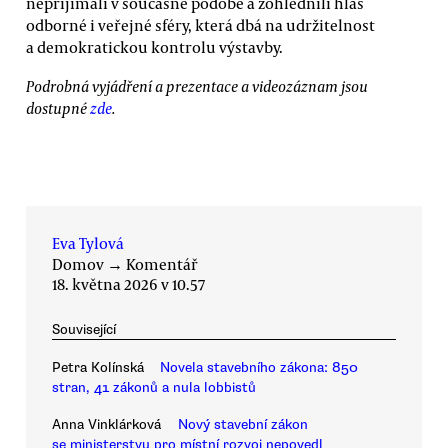
nepřijímali v současné podobě a zohlednili hlas
odborné i veřejné sféry, která dbá na udržitelnost
a demokratickou kontrolu výstavby.
Podrobná vyjádření a prezentace a videozáznam jsou
dostupné
zde
.
Eva Tylová
Domov
→
Komentář
18. května 2026 v 10.57
Související
Petra Kolínská
Novela stavebního zákona: 850
stran, 41 zákonů a nula lobbistů
Anna Vinklárková
Nový stavební zákon
se ministerstvu pro místní rozvoj nepovedl