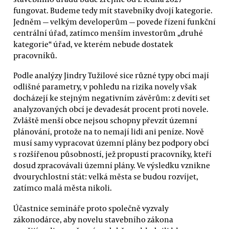
fungovat. Budeme tedy mít stavebníky dvojí kategorie.
Jedněm — velkým developerům — povede řízení funkční
centrální úřad, zatímco menším investorům „druhé
kategorie“ úřad, ve kterém nebude dostatek
pracovníků.
Podle analýzy Jindry Tužilové sice různé typy obcí mají
odlišné parametry, v pohledu na rizika novely však
docházejí ke stejným negativním závěrům: z devíti set
analyzovaných obcí je devadesát procent proti novele.
Zvláště menší obce nejsou schopny převzít územní
plánování, protože na to nemají lidi ani peníze. Nově
musí samy vypracovat územní plány bez podpory obcí
s rozšířenou působností, jež propustí pracovníky, kteří
dosud zpracovávali územní plány. Ve výsledku vznikne
dvourychlostní stát: velká města se budou rozvíjet,
zatímco malá města nikoli.
Účastnice semináře proto společně vyzvaly
zákonodárce, aby novelu stavebního zákona