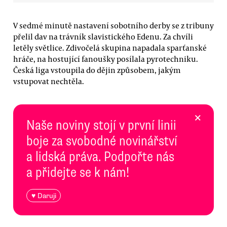
V sedmé minutě nastavení sobotního derby se z tribuny
přelil dav na trávník slavistického Edenu. Za chvíli
letěly světlice. Zdivočelá skupina napadala sparťanské
hráče, na hostující fanoušky posílala pyrotechniku.
Česká liga vstoupila do dějin způsobem, jakým
vstupovat nechtěla.
×
Naše noviny stojí v první linii
boje za svobodné novinářství
a lidská práva. Podpořte nás
a přidejte se k nám!
♥ Daruji