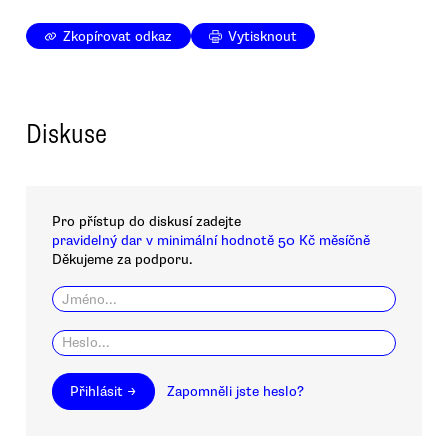
Zkopírovat odkaz
Vytisknout
Diskuse
Pro přístup do diskusí zadejte
pravidelný dar v minimální hodnotě 50 Kč měsíčně
Děkujeme za podporu.
Přihlásit →
Zapomněli jste heslo?