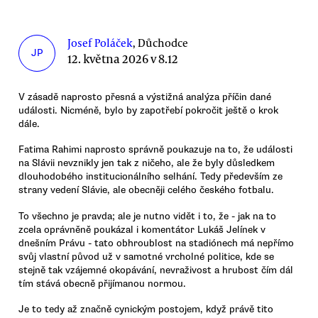
Josef Poláček
, Důchodce
JP
12. května 2026 v 8.12
V zásadě naprosto přesná a výstižná analýza příčin dané
události. Nicméně, bylo by zapotřebí pokročit ještě o krok
dále.
Fatima Rahimi naprosto správně poukazuje na to, že události
na Slávii nevznikly jen tak z ničeho, ale že byly důsledkem
dlouhodobého institucionálního selhání. Tedy především ze
strany vedení Slávie, ale obecněji celého českého fotbalu.
To všechno je pravda; ale je nutno vidět i to, že - jak na to
zcela oprávněně poukázal i komentátor Lukáš Jelínek v
dnešním Právu - tato obhroublost na stadiónech má nepřímo
svůj vlastní původ už v samotné vrcholné politice, kde se
stejně tak vzájemné okopávání, nevraživost a hrubost čím dál
tím stává obecně přijímanou normou.
Je to tedy až značně cynickým postojem, když právě tito