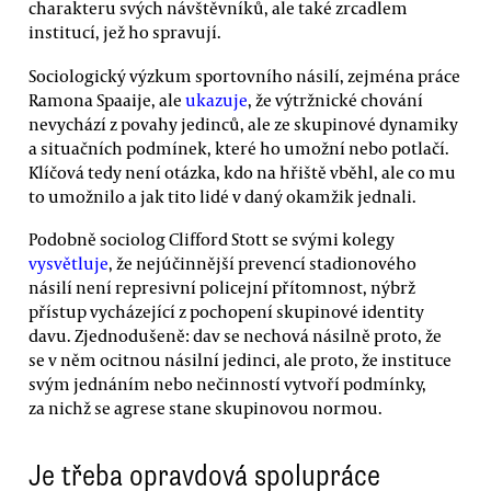
charakteru svých návštěvníků, ale také zrcadlem
institucí, jež ho spravují.
Sociologický výzkum sportovního násilí, zejména práce
Ramona Spaaije, ale
ukazuje
, že výtržnické chování
nevychází z povahy jedinců, ale ze skupinové dynamiky
a situačních podmínek, které ho umožní nebo potlačí.
Klíčová tedy není otázka, kdo na hřiště vběhl, ale co mu
to umožnilo a jak tito lidé v daný okamžik jednali.
Podobně sociolog Clifford Stott se svými kolegy
vysvětluje
, že nejúčinnější prevencí stadionového
násilí není represivní policejní přítomnost, nýbrž
přístup vycházející z pochopení skupinové identity
davu. Zjednodušeně: dav se nechová násilně proto, že
se v něm ocitnou násilní jedinci, ale proto, že instituce
svým jednáním nebo nečinností vytvoří podmínky,
za nichž se agrese stane skupinovou normou.
Je třeba opravdová spolupráce