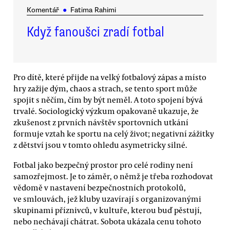
Komentář
●
Fatima Rahimi
Když fanoušci zradí fotbal
Pro dítě, které přijde na velký fotbalový zápas a místo
hry zažije dým, chaos a strach, se tento sport může
spojit s něčím, čím by být neměl. A toto spojení bývá
trvalé. Sociologický výzkum opakovaně ukazuje, že
zkušenost z prvních návštěv sportovních utkání
formuje vztah ke sportu na celý život; negativní zážitky
z dětství jsou v tomto ohledu asymetricky silné.
Fotbal jako bezpečný prostor pro celé rodiny není
samozřejmost. Je to záměr, o němž je třeba rozhodovat
vědomě v nastavení bezpečnostních protokolů,
ve smlouvách, jež kluby uzavírají s organizovanými
skupinami příznivců, v kultuře, kterou buď pěstují,
nebo nechávají chátrat. Sobota ukázala cenu tohoto