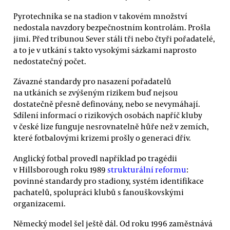
Pyrotechnika se na stadion v takovém množství
nedostala navzdory bezpečnostním kontrolám. Prošla
jimi. Před tribunou Sever stáli tři nebo čtyři pořadatelé,
a to je v utkání s takto vysokými sázkami naprosto
nedostatečný počet.
Závazné standardy pro nasazení pořadatelů
na utkáních se zvýšeným rizikem buď nejsou
dostatečně přesně definovány, nebo se nevymáhají.
Sdílení informací o rizikových osobách napříč kluby
v české lize funguje nesrovnatelně hůře než v zemích,
které fotbalovými krizemi prošly o generaci dřív.
Anglický fotbal provedl například po tragédii
v Hillsborough roku 1989
strukturální reformu
:
povinné standardy pro stadiony, systém identifikace
pachatelů, spolupráci klubů s fanouškovskými
organizacemi.
Německý model šel ještě dál. Od roku 1996 zaměstnává