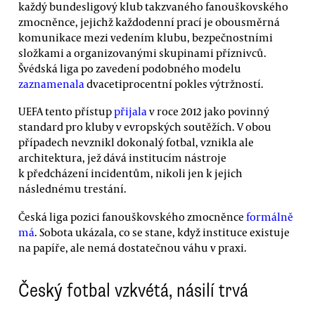
každý bundesligový klub takzvaného fanouškovského
zmocněnce, jejichž každodenní prací je obousměrná
komunikace mezi vedením klubu, bezpečnostními
složkami a organizovanými skupinami příznivců.
Švédská liga po zavedení podobného modelu
zaznamenala
dvacetiprocentní pokles výtržností.
UEFA tento přístup
přijala
v roce 2012 jako povinný
standard pro kluby v evropských soutěžích. V obou
případech nevznikl dokonalý fotbal, vznikla ale
architektura, jež dává institucím nástroje
k předcházení incidentům, nikoli jen k jejich
následnému trestání.
Česká liga pozici fanouškovského zmocněnce
formálně
má
. Sobota ukázala, co se stane, když instituce existuje
na papíře, ale nemá dostatečnou váhu v praxi.
Český fotbal vzkvétá, násilí trvá