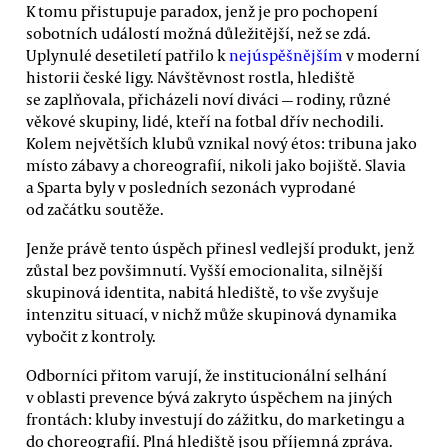
K tomu přistupuje paradox, jenž je pro pochopení
sobotních událostí možná důležitější, než se zdá.
Uplynulé desetiletí patřilo k
nejúspěšnějším
v moderní
historii české ligy. Návštěvnost rostla, hlediště
se zaplňovala, přicházeli noví diváci — rodiny, různé
věkové skupiny, lidé, kteří na fotbal dřív nechodili.
Kolem největších klubů vznikal nový étos: tribuna jako
místo zábavy a choreografií, nikoli jako bojiště. Slavia
a Sparta byly v posledních sezonách vyprodané
od začátku soutěže.
Jenže právě tento úspěch přinesl vedlejší produkt, jenž
zůstal bez povšimnutí. Vyšší emocionalita, silnější
skupinová identita, nabitá hlediště, to vše zvyšuje
intenzitu situací, v nichž může skupinová dynamika
vybočit z kontroly.
Odborníci přitom varují, že institucionální selhání
v oblasti prevence bývá zakryto úspěchem na jiných
frontách: kluby investují do zážitku, do marketingu a
do choreografií. Plná hlediště jsou příjemná zpráva.