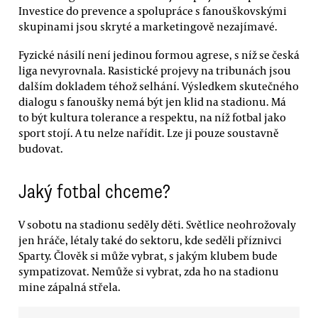
Investice do prevence a spolupráce s fanouškovskými
skupinami jsou skryté a marketingově nezajímavé.
Fyzické násilí není jedinou formou agrese, s níž se česká
liga nevyrovnala. Rasistické projevy na tribunách jsou
dalším dokladem téhož selhání. Výsledkem skutečného
dialogu s fanoušky nemá být jen klid na stadionu. Má
to být kultura tolerance a respektu, na níž fotbal jako
sport stojí. A tu nelze nařídit. Lze ji pouze soustavně
budovat.
Jaký fotbal chceme?
V sobotu na stadionu seděly děti. Světlice neohrožovaly
jen hráče, létaly také do sektoru, kde seděli příznivci
Sparty. Člověk si může vybrat, s jakým klubem bude
sympatizovat. Nemůže si vybrat, zda ho na stadionu
mine zápalná střela.