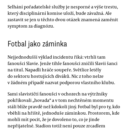
Selhání pořadatelské služby je nesporné a výše trestu,
který disciplinární komise uloží, bude závažná. Ale
zastavit se jen u těchto dvou otázek znamená zaměnit
symptom za diagnózu.
Fotbal jako záminka
Nejjednodušší výklad incidentu říká: vtrhli tam
fanoušci Slavie. Jenže tihle fanoušci zničili Slavii šanci
na titul. Napadli hráče soupeře. Světlice letěly
do sektoru hostujících diváků. Nic z toho nelze
v žádném případě nazvat podporou vlastního klubu.
Sami slavističtí fanoušci v ochozech na výtržníky
pokřikovali „hovada“ a v tom nechtěném momentu
stáli blíže pravdě než kdokoli jiný. Fotbal byl pro ty, kdo
vběhli na hřiště, jednoduše záminkou. Prostorem, kde
mohli mít pocit, že je dovoleno to, co je jinde
nepřijatelné. Stadion totiž není pouze zrcadlem