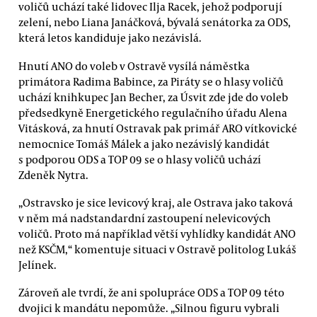
voličů uchází také lidovec Ilja Racek, jehož podporují
zelení, nebo Liana Janáčková, bývalá senátorka za ODS,
která letos kandiduje jako nezávislá.
Hnutí ANO do voleb v Ostravě vysílá náměstka
primátora Radima Babince, za Piráty se o hlasy voličů
uchází knihkupec Jan Becher, za Úsvit zde jde do voleb
předsedkyně Energetického regulačního úřadu Alena
Vitásková, za hnutí Ostravak pak primář ARO vítkovické
nemocnice Tomáš Málek a jako nezávislý kandidát
s podporou ODS a TOP 09 se o hlasy voličů uchází
Zdeněk Nytra.
„Ostravsko je sice levicový kraj, ale Ostrava jako taková
v něm má nadstandardní zastoupení nelevicových
voličů. Proto má například větší vyhlídky kandidát ANO
než KSČM,“ komentuje situaci v Ostravě politolog Lukáš
Jelínek.
Zároveň ale tvrdí, že ani spolupráce ODS a TOP 09 této
dvojici k mandátu nepomůže. „Silnou figuru vybrali