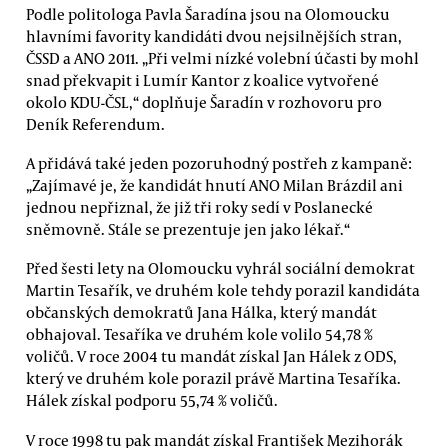
Podle politologa Pavla Šaradína jsou na Olomoucku
hlavními favority kandidáti dvou nejsilnějších stran,
ČSSD a ANO 2011. „Při velmi nízké volební účasti by mohl
snad překvapit i Lumír Kantor z koalice vytvořené
okolo KDU-ČSL,“ doplňuje Šaradín v rozhovoru pro
Deník Referendum.
A přidává také jeden pozoruhodný postřeh z kampaně:
„Zajímavé je, že kandidát hnutí ANO Milan Brázdil ani
jednou nepřiznal, že již tři roky sedí v Poslanecké
sněmovně. Stále se prezentuje jen jako lékař.“
Před šesti lety na Olomoucku vyhrál sociální demokrat
Martin Tesařík, ve druhém kole tehdy porazil kandidáta
občanských demokratů Jana Hálka, který mandát
obhajoval. Tesaříka ve druhém kole volilo 54,78 %
voličů. V roce 2004 tu mandát získal Jan Hálek z ODS,
který ve druhém kole porazil právě Martina Tesaříka.
Hálek získal podporu 55,74 % voličů.
V roce 1998 tu pak mandát získal František Mezihorák