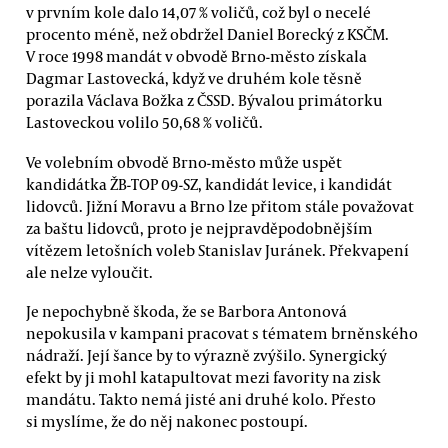
v prvním kole dalo 14,07 % voličů, což byl o necelé
procento méně, než obdržel Daniel Borecký z KSČM.
V roce 1998 mandát v obvodě Brno-město získala
Dagmar Lastovecká, když ve druhém kole těsně
porazila Václava Božka z ČSSD. Bývalou primátorku
Lastoveckou volilo 50,68 % voličů.
Ve volebním obvodě Brno-město může uspět
kandidátka ŽB-TOP 09-SZ, kandidát levice, i kandidát
lidovců. Jižní Moravu a Brno lze přitom stále považovat
za baštu lidovců, proto je nejpravděpodobnějším
vítězem letošních voleb Stanislav Juránek. Překvapení
ale nelze vyloučit.
Je nepochybně škoda, že se Barbora Antonová
nepokusila v kampani pracovat s tématem brněnského
nádraží. Její šance by to výrazně zvýšilo. Synergický
efekt by ji mohl katapultovat mezi favority na zisk
mandátu. Takto nemá jisté ani druhé kolo. Přesto
si myslíme, že do něj nakonec postoupí.