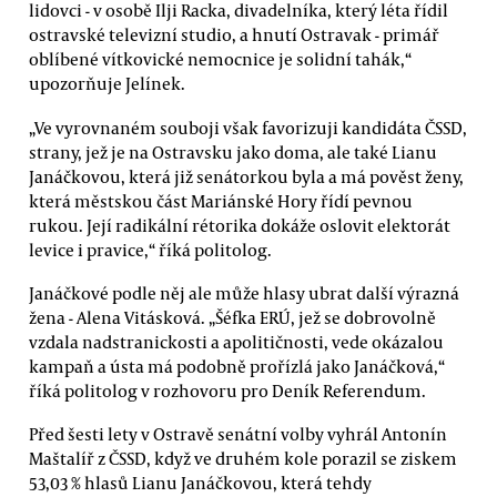
lidovci - v osobě Ilji Racka, divadelníka, který léta řídil
ostravské televizní studio, a hnutí Ostravak - primář
oblíbené vítkovické nemocnice je solidní tahák,“
upozorňuje Jelínek.
„Ve vyrovnaném souboji však favorizuji kandidáta ČSSD,
strany, jež je na Ostravsku jako doma, ale také Lianu
Janáčkovou, která již senátorkou byla a má pověst ženy,
která městskou část Mariánské Hory řídí pevnou
rukou. Její radikální rétorika dokáže oslovit elektorát
levice i pravice,“ říká politolog.
Janáčkové podle něj ale může hlasy ubrat další výrazná
žena - Alena Vitásková. „Šéfka ERÚ, jež se dobrovolně
vzdala nadstranickosti a apolitičnosti, vede okázalou
kampaň a ústa má podobně prořízlá jako Janáčková,“
říká politolog v rozhovoru pro Deník Referendum.
Před šesti lety v Ostravě senátní volby vyhrál Antonín
Maštalíř z ČSSD, když ve druhém kole porazil se ziskem
53,03 % hlasů Lianu Janáčkovou, která tehdy