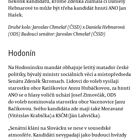
několik kandidátů, kromě Zdeňka Zlámala či Daniely
Hebnarové to může být třeba kandidát hnutí ANO Jan
Hašek.
Druhé kolo: Jaroslav Chmelař (ČSSD) x Daniela Hebnarová
(ODS) Budoucí senátor: Jaroslav Chmelař (ČSSD)
Hodonín
Na Hodonínsku mandát obhajuje letitý matador české
politiky, bývalý ministr sociálních věcí a místopředseda
Senátu Zdeněk Škromach. Lidovci do voleb vysílají
starostku obce Ratíškovice Annu Hubáčkovou, za hnutí
ANO se o hlasy voličů uchází Josef Zimovčák, ODS
do voleb nominovala starostku obce Vacenovice Janu
Bačíkovou. Svého kandidáta zde mají také Moravané
(Vítězslav Krabička) a KSČM (Ján Lahvička).
„Senátní klání na Slovácku se nese v sousedské
atmosféře. Kandidáti nevypadají jako budoucí hvězdy