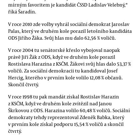
mírným favoritem je kandidát ČSSD Ladislav Velebný,“
říká Šaradín.
V roce 2010 zde volby vyhrál sociální demokrat Jaroslav
Palas, který ve druhém kole porazil letošního kandidáta
ODS Jiřího Žáka. Svůj hlas mu dalo 62,56 % voličů.
V roce 2004 tu senátorské křeslo vybojoval naopak
právě Jiří Žák z ODS, když ve druhém kole porazil
Rostislava Harazina z KSČM. Žákovi svůj hlas dalo 53,37 %
voličů. Za sociální demokracii tu kandidoval Josef
Hercig, kterého v prvním kole volilo 12,08 % občanů.
Skončil čtvrtý.
V roce 1998 tu pak mandát získal Rostislav Harazin
z KSČM, když ve druhém kole zvítězil nad Janou
Škrkovou z ODS. Harazina volilo 60,48 % voličů. Sociální
demokraty tehdy reprezentoval Zdeněk Babka, který
v prvním kole získal podporu 15,54 % voličů a skončil
čtvrtý.