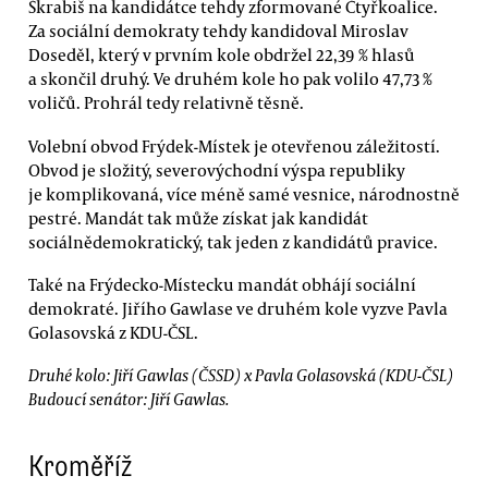
Škrabiš na kandidátce tehdy zformované Čtyřkoalice.
Za sociální demokraty tehdy kandidoval Miroslav
Doseděl, který v prvním kole obdržel 22,39 % hlasů
a skončil druhý. Ve druhém kole ho pak volilo 47,73 %
voličů. Prohrál tedy relativně těsně.
Volební obvod Frýdek-Místek je otevřenou záležitostí.
Obvod je složitý, severovýchodní výspa republiky
je komplikovaná, více méně samé vesnice, národnostně
pestré. Mandát tak může získat jak kandidát
sociálnědemokratický, tak jeden z kandidátů pravice.
Také na Frýdecko-Místecku mandát obhájí sociální
demokraté. Jiřího Gawlase ve druhém kole vyzve Pavla
Golasovská z KDU-ČSL.
Druhé kolo: Jiří Gawlas (ČSSD) x Pavla Golasovská (KDU-ČSL)
Budoucí senátor: Jiří Gawlas.
Kroměříž