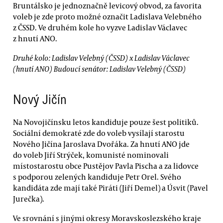
Bruntálsko je jednoznačně levicový obvod, za favorita
voleb je zde proto možné označit Ladislava Velebného
z ČSSD. Ve druhém kole ho vyzve Ladislav Václavec
z hnutí ANO.
Druhé kolo: Ladislav Velebný (ČSSD) x Ladislav Václavec
(hnutí ANO) Budoucí senátor: Ladislav Velebný (ČSSD)
Nový Jičín
Na Novojičínsku letos kandiduje pouze šest politiků.
Sociální demokraté zde do voleb vysílají starostu
Nového Jičína Jaroslava Dvořáka. Za hnutí ANO jde
do voleb Jiří Strýček, komunisté nominovali
místostarostu obce Pustějov Pavla Pischa a za lidovce
s podporou zelených kandiduje Petr Orel. Svého
kandidáta zde mají také Piráti (Jiří Demel) a Úsvit (Pavel
Jurečka).
Ve srovnání s jinými okresy Moravskoslezského kraje