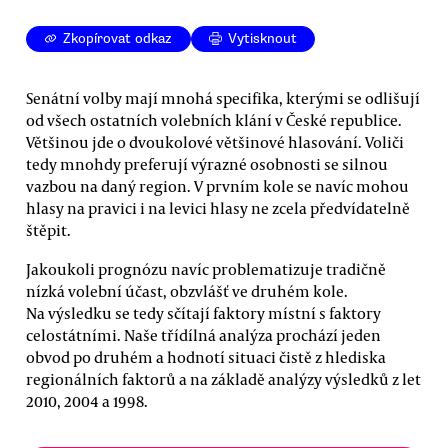
Zkopírovat odkaz
Vytisknout
Senátní volby mají mnohá specifika, kterými se odlišují
od všech ostatních volebních klání v České republice.
Většinou jde o dvoukolové většinové hlasování. Voliči
tedy mnohdy preferují výrazné osobnosti se silnou
vazbou na daný region. V prvním kole se navíc mohou
hlasy na pravici i na levici hlasy ne zcela předvídatelně
štěpit.
Jakoukoli prognózu navíc problematizuje tradičně
nízká volební účast, obzvlášť ve druhém kole.
Na výsledku se tedy sčítají faktory místní s faktory
celostátními. Naše třídílná analýza prochází jeden
obvod po druhém a hodnotí situaci čistě z hlediska
regionálních faktorů a na základě analýzy výsledků z let
2010, 2004 a 1998.