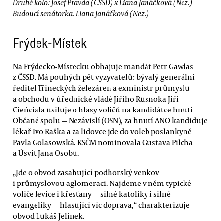
Druhé kolo: Josef Pravda (ČSSD) x Liana Janáčková (Nez.)
Budoucí senátorka: Liana Janáčková (Nez.)
Frýdek-Místek
Na Frýdecko-Místecku obhajuje mandát Petr Gawlas
z ČSSD. Má pouhých pět vyzyvatelů: bývalý generální
ředitel Třineckých železáren a exministr průmyslu
a obchodu v úřednické vládě Jiřího Rusnoka Jiří
Cieńciala usiluje o hlasy voličů na kandidátce hnutí
Občané spolu — Nezávislí (OSN), za hnutí ANO kandiduje
lékař Ivo Raška a za lidovce jde do voleb poslankyně
Pavla Golasowská. KSČM nominovala Gustava Pilcha
a Úsvit Jana Osobu.
„Jde o obvod zasahující podhorský venkov
i průmyslovou aglomeraci. Najdeme v něm typické
voliče levice i křesťany — silné katolíky i silné
evangelíky — hlasující víc doprava,“ charakterizuje
obvod Lukáš Jelínek.