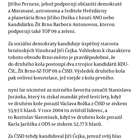
Jiřího Pernese, jehož podporují občanští demokraté
a Moravané, astronoma a ředitele Hvězdárny
a planetária Brno Jiřího Duška z hnutí ANO nebo
kandidátku Žít Brno Barboru Antonovou, kterou
podporují také TOP 09 a zelení.
Za sociální demokraty kandiduje úspěšný starosta
brněnských Vinohrad Jiří Čejka. Vzhledem k charakteru
tohoto obvodu Brno-město je pravděpodobné, že
do druhého kola postoupí dva z trojice kandidátů KDU-
ČSL, Žít Brno-SZ-TOP 09 a ČSSD. Výsledek druhého kola
pak ovlivní konstelace, jež vzejde z kola prvního.
nyní lze nicméně za mírného favorita označit Stanislava
Juránka, který tu získal mandát před šesti lety, když
ve druhém kole porazil Václava Božka z ČSSD se ziskem
53,93 % hlasů. V roce 2004 tu zvítězil lidovec, a
to Rostislav Slavotínek, když ve druhém kole porazil
Karla Jarůška z ODS se ziskem 52,77 % hlasů.
Za ČSSD tehdy kandidoval Jiří Čejka, jemuž svůj hlas