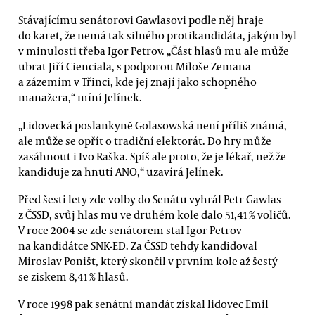
Stávajícímu senátorovi Gawlasovi podle něj hraje
do karet, že nemá tak silného protikandidáta, jakým byl
v minulosti třeba Igor Petrov. „Část hlasů mu ale může
ubrat Jiří Cienciala, s podporou Miloše Zemana
a zázemím v Třinci, kde jej znají jako schopného
manažera,“ míní Jelínek.
„Lidovecká poslankyně Golasowská není příliš známá,
ale může se opřít o tradiční elektorát. Do hry může
zasáhnout i Ivo Raška. Spíš ale proto, že je lékař, než že
kandiduje za hnutí ANO,“ uzavírá Jelínek.
Před šesti lety zde volby do Senátu vyhrál Petr Gawlas
z ČSSD, svůj hlas mu ve druhém kole dalo 51,41 % voličů.
V roce 2004 se zde senátorem stal Igor Petrov
na kandidátce SNK-ED. Za ČSSD tehdy kandidoval
Miroslav Poništ, který skončil v prvním kole až šestý
se ziskem 8,41 % hlasů.
V roce 1998 pak senátní mandát získal lidovec Emil