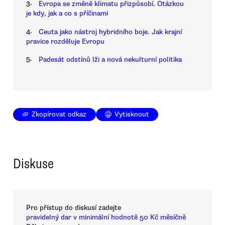
3.
Evropa se změně klimatu přizpůsobí. Otázkou
je kdy, jak a co s příčinami
4.
Ceuta jako nástroj hybridního boje. Jak krajní
pravice rozděluje Evropu
5.
Padesát odstínů lži a nová nekulturní politika
Zkopírovat odkaz
Vytisknout
Diskuse
Pro přístup do diskusí zadejte
pravidelný dar v minimální hodnotě 50 Kč měsíčně