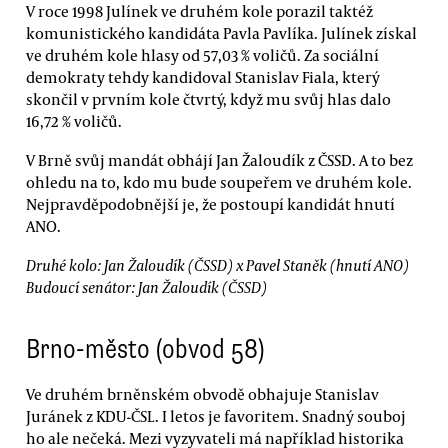
V roce 1998 Julínek ve druhém kole porazil taktéž
komunistického kandidáta Pavla Pavlíka. Julínek získal
ve druhém kole hlasy od 57,03 % voličů. Za sociální
demokraty tehdy kandidoval Stanislav Fiala, který
skončil v prvním kole čtvrtý, když mu svůj hlas dalo
16,72 % voličů.
V Brně svůj mandát obhájí Jan Žaloudík z ČSSD. A to bez
ohledu na to, kdo mu bude soupeřem ve druhém kole.
Nejpravděpodobnější je, že postoupí kandidát hnutí
ANO.
Druhé kolo: Jan Žaloudík (ČSSD) x Pavel Staněk (hnutí ANO)
Budoucí senátor: Jan Žaloudík (ČSSD)
Brno-město (obvod 58)
Ve druhém brněnském obvodě obhajuje Stanislav
Juránek z KDU-ČSL. I letos je favoritem. Snadný souboj
ho ale nečeká. Mezi vyzyvateli má například historika