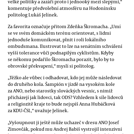
velké politiky a zazáří proto i jednooký mezi slepými,“
komentuje předvolební atmosféru na Hodonínsku
politolog Lukáš Jelínek.
Za favorita označuje přitom Zdeňka Škromacha. „Umí
se ve svém domáckém terénu orientovat, s lidmi
jednoduše komunikovat, plnit i roli lokálního
ombudsmana. Ilustrovat to lze na senátním schválení
vyšší tolerance vůči podnapilým cyklistům. Kdyby
se někomu podařilo Škromacha porazit, bylo by to
obrovské překvapení,“ myslí si politolog.
„Těžko ale vůbec i odhadovat, kdo jej může následovat
do druhého kola. Šampión v jízdě na vysokém kole
za ANO, nebo starostky slováckých vesnic, s nimiž
přicházejí jak lidovci, tak ODS? Vzhledem k síle lidovců
a religiozitě kraje to bude nejspíš Anna Hubáčková
za KDU-ČSL,“ uvažuje Jelínek.
„Vyšoupnout ji ještě může uchazeč v dresu ANO Josef
Zimovčák, pokud mu Andrej Babiš vystrojil intenzivní