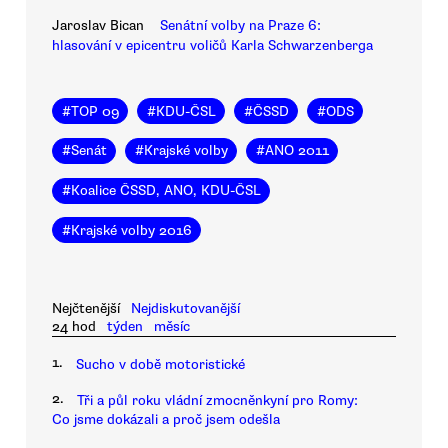
Jaroslav Bican
Senátní volby na Praze 6:
hlasování v epicentru voličů Karla Schwarzenberga
#
TOP 09
#
KDU-ČSL
#
ČSSD
#
ODS
#
Senát
#
Krajské volby
#
ANO 2011
#
Koalice ČSSD, ANO, KDU-ČSL
#
Krajské volby 2016
Nejčtenější
Nejdiskutovanější
24 hod
týden
měsíc
1.
Sucho v době motoristické
2.
Tři a půl roku vládní zmocněnkyní pro Romy:
Co jsme dokázali a proč jsem odešla