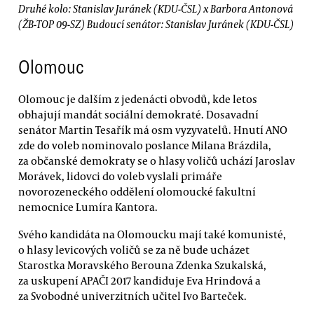
Druhé kolo: Stanislav Juránek (KDU-ČSL) x Barbora Antonová
(ŽB-TOP 09-SZ) Budoucí senátor: Stanislav Juránek (KDU-ČSL)
Olomouc
Olomouc je dalším z jedenácti obvodů, kde letos
obhajují mandát sociální demokraté. Dosavadní
senátor Martin Tesařík má osm vyzyvatelů. Hnutí ANO
zde do voleb nominovalo poslance Milana Brázdila,
za občanské demokraty se o hlasy voličů uchází Jaroslav
Morávek, lidovci do voleb vyslali primáře
novorozeneckého oddělení olomoucké fakultní
nemocnice Lumíra Kantora.
Svého kandidáta na Olomoucku mají také komunisté,
o hlasy levicových voličů se za ně bude ucházet
Starostka Moravského Berouna Zdenka Szukalská,
za uskupení APAČI 2017 kandiduje Eva Hrindová a
za Svobodné univerzitních učitel Ivo Barteček.