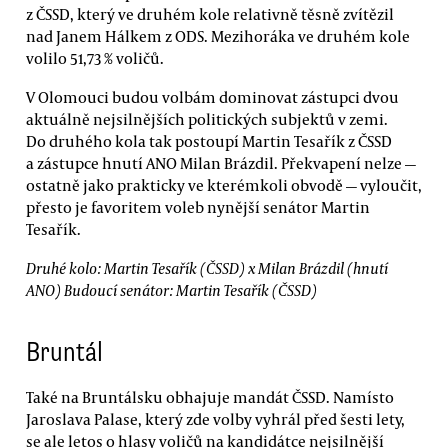
z ČSSD, který ve druhém kole relativně těsně zvítězil
nad Janem Hálkem z ODS. Mezihoráka ve druhém kole
volilo 51,73 % voličů.
V Olomouci budou volbám dominovat zástupci dvou
aktuálně nejsilnějších politických subjektů v zemi.
Do druhého kola tak postoupí Martin Tesařík z ČSSD
a zástupce hnutí ANO Milan Brázdil. Překvapení nelze —
ostatně jako prakticky ve kterémkoli obvodě — vyloučit,
přesto je favoritem voleb nynější senátor Martin
Tesařík.
Druhé kolo: Martin Tesařík (ČSSD) x Milan Brázdil (hnutí
ANO) Budoucí senátor: Martin Tesařík (ČSSD)
Bruntál
Také na Bruntálsku obhajuje mandát ČSSD. Namísto
Jaroslava Palase, který zde volby vyhrál před šesti lety,
se ale letos o hlasy voličů na kandidátce nejsilnější