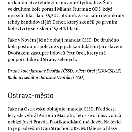
na kandidátce tehdy zformované Čtyřkoalice. Šula
ve druhém kole porazil Milana Šturma z ODS, když
mu svůj hlas dalo 55,52 % občanů. Za sociální demokraty
tehdy kandidoval Jiří Dener, který skončil po prvním
kole čtvrtý se ziskem 15,64 % hlasů.
Také v Novém Jičíně obhájí mandát ČSSD. Do druhého
kola postoupí společně s jejich kandidátem Jaroslavem
Dvořákem zástupce lidovců Petr Orel, který má
podporu také od Strany zelených.
Druhé kolo: Jaroslav Dvořák (ČSSD) x Petr Orel (KDU-ČSL-SZ)
Budoucí senátor: Jaroslav Dvořák (ČSSD)
Ostrava-město
Také na Ostravsku obhajuje mandát ČSSD. Před šesti
lety zde vyhrál Antonín Maštalíř, letos se o hlasy voličů
uchází Josef Pravda. Protikandidátů má devět. Na levici
to je především Ivan Strachoň z KSČM. Dále se o hlasy