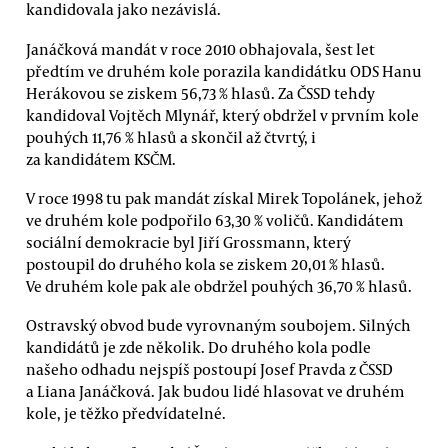
kandidovala jako nezávislá.
Janáčková mandát v roce 2010 obhajovala, šest let
předtím ve druhém kole porazila kandidátku ODS Hanu
Herákovou se ziskem 56,73 % hlasů. Za ČSSD tehdy
kandidoval Vojtěch Mlynář, který obdržel v prvním kole
pouhých 11,76 % hlasů a skončil až čtvrtý, i
za kandidátem KSČM.
V roce 1998 tu pak mandát získal Mirek Topolánek, jehož
ve druhém kole podpořilo 63,30 % voličů. Kandidátem
sociální demokracie byl Jiří Grossmann, který
postoupil do druhého kola se ziskem 20,01 % hlasů.
Ve druhém kole pak ale obdržel pouhých 36,70 % hlasů.
Ostravský obvod bude vyrovnaným soubojem. Silných
kandidátů je zde několik. Do druhého kola podle
našeho odhadu nejspíš postoupí Josef Pravda z ČSSD
a Liana Janáčková. Jak budou lidé hlasovat ve druhém
kole, je těžko předvídatelné.