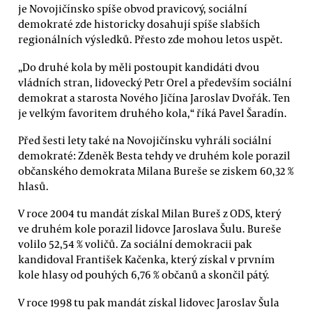
je Novojičínsko spíše obvod pravicový, sociální
demokraté zde historicky dosahují spíše slabších
regionálních výsledků. Přesto zde mohou letos uspět.
„Do druhé kola by měli postoupit kandidáti dvou
vládních stran, lidovecký Petr Orel a především sociální
demokrat a starosta Nového Jičína Jaroslav Dvořák. Ten
je velkým favoritem druhého kola,“ říká Pavel Šaradín.
Před šesti lety také na Novojičínsku vyhráli sociální
demokraté: Zdeněk Besta tehdy ve druhém kole porazil
občanského demokrata Milana Bureše se ziskem 60,32 %
hlasů.
V roce 2004 tu mandát získal Milan Bureš z ODS, který
ve druhém kole porazil lidovce Jaroslava Šulu. Bureše
volilo 52,54 % voličů. Za sociální demokracii pak
kandidoval František Kačenka, který získal v prvním
kole hlasy od pouhých 6,76 % občanů a skončil pátý.
V roce 1998 tu pak mandát získal lidovec Jaroslav Šula