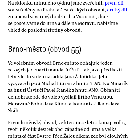
Na sklonku minulého týdnu jsme zveřejnili
první díl
soustředěný na Prahu a šest českých obvodů,
druhý díl
zmapoval severovýchod Čech a Vysočinu, dnes
se posouváme do Brna a dále na Moravu. Nabízíme
vhled do poslední třetiny obvodů.
Brno-město (obvod 55)
Ve volebním obvodě Brno-město obhajuje jeden
ze svých jedenácti mandátů ČSSD. Tak jako před šesti
lety zde do voleb nasadila Jana Žaloudíka. Jeho
vyzyvateli jsou Michal Burian z hnutí STAN, Ivo Minařík
za hnutí Úsvit či Pavel Staněk z hnutí ANO. Občanští
demokraté zde do voleb vysílají Jiřího Ventrubu,
Moravané Bohuslava Klímu a komunisté Radoslava
Skálu
První brněnský obvod, ve kterém se letos konají volby,
tvoří několik desítek obcí západně od Brna a velká
městská část Bystrc. Před Žaloudíkem zde byl dlouhých