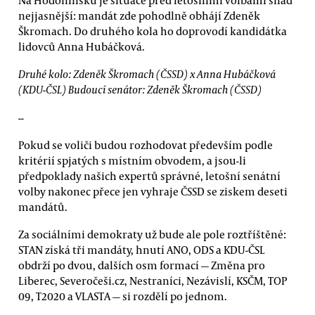
Na Hodonínsku je situace před letošními volbami snad
nejjasnější: mandát zde pohodlně obhájí Zdeněk
Škromach. Do druhého kola ho doprovodí kandidátka
lidovců Anna Hubáčková.
Druhé kolo: Zdeněk Škromach (ČSSD) x Anna Hubáčková
(KDU-ČSL) Budoucí senátor: Zdeněk Škromach (ČSSD)
--
Pokud se voliči budou rozhodovat především podle
kritérií spjatých s místním obvodem, a jsou-li
předpoklady našich expertů správné, letošní senátní
volby nakonec přece jen vyhraje ČSSD se ziskem deseti
mandátů.
Za sociálními demokraty už bude ale pole roztříštěné:
STAN získá tři mandáty, hnutí ANO, ODS a KDU-ČSL
obdrží po dvou, dalších osm formací — Změna pro
Liberec, Severočeši.cz, Nestraníci, Nezávislí, KSČM, TOP
09, T2020 a VLASTA — si rozdělí po jednom.