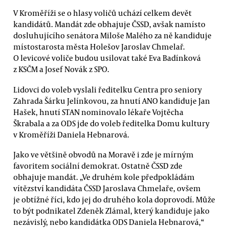
V Kroměříži se o hlasy voličů uchází celkem devět
kandidátů. Mandát zde obhajuje ČSSD, avšak namísto
dosluhujícího senátora Miloše Malého za ně kandiduje
místostarosta města Holešov Jaroslav Chmelař.
O levicové voliče budou usilovat také Eva Badínková
z KSČM a Josef Novák z SPO.
Lidovci do voleb vyslali ředitelku Centra pro seniory
Zahrada Šárku Jelínkovou, za hnutí ANO kandiduje Jan
Hašek, hnutí STAN nominovalo lékaře Vojtěcha
Škrabala a za ODS jde do voleb ředitelka Domu kultury
v Kroměříži Daniela Hebnarová.
Jako ve většině obvodů na Moravě i zde je mírným
favoritem sociální demokrat. Ostatně ČSSD zde
obhajuje mandát. „Ve druhém kole předpokládám
vítězství kandidáta ČSSD Jaroslava Chmelaře, ovšem
je obtížné říci, kdo jej do druhého kola doprovodí. Může
to být podnikatel Zdeněk Zlámal, který kandiduje jako
nezávislý, nebo kandidátka ODS Daniela Hebnarová,“