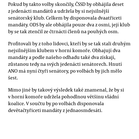
Pokud by takto volby skončily, ČSSD by obhájila deset
z jedenácti mandátů a udržela by si nejsilnější
senátorský klub. Celkem by disponovala dvaatřiceti
mandáty. ODS by ale obhájila pouze dva z osmi, její klub
by se tak ztenčil ze čtrnácti členů na pouhých osm.
Profitovali by z toho lidovci, kteří by se tak stali druhým
nejsilnějším klubem v horní komoře. Obhajují dva
mandáty a podle našeho odhadu také dva získají,
zůstanou tedy na svých jedenácti senátorech. Hnutí
ANO má nyní čtyři senátory, po volbách by jich mělo
šest.
Mimo jiné by takový výsledek také znamenal, že by si
v horní komoře udržela pohodlnou většinu vládní
koalice. V součtu by po volbách disponovala
devětačtyřiceti mandáty z jednaosmdesáti.