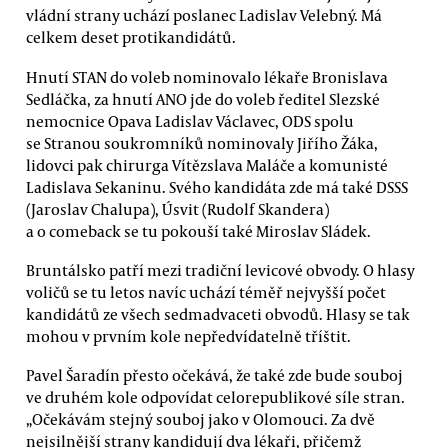
vládní strany uchází poslanec Ladislav Velebný. Má
celkem deset protikandidátů.
Hnutí STAN do voleb nominovalo lékaře Bronislava
Sedláčka, za hnutí ANO jde do voleb ředitel Slezské
nemocnice Opava Ladislav Václavec, ODS spolu
se Stranou soukromníků nominovaly Jiřího Žáka,
lidovci pak chirurga Vítězslava Maláče a komunisté
Ladislava Sekaninu. Svého kandidáta zde má také DSSS
(Jaroslav Chalupa), Úsvit (Rudolf Skandera)
a o comeback se tu pokouší také Miroslav Sládek.
Bruntálsko patří mezi tradiční levicové obvody. O hlasy
voličů se tu letos navíc uchází téměř nejvyšší počet
kandidátů ze všech sedmadvaceti obvodů. Hlasy se tak
mohou v prvním kole nepředvídatelně tříštit.
Pavel Šaradín přesto očekává, že také zde bude souboj
ve druhém kole odpovídat celorepublikové síle stran.
„Očekávám stejný souboj jako v Olomouci. Za dvě
nejsilnější strany kandidují dva lékaři, přičemž