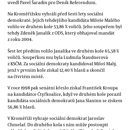
uvedl Pavel Šaradín pro Deník Referendum.
Na Kroměřížsku vyhráli před šesti lety sociální
demokraté. Jejich tehdejšího kandidáta Miloše Malého
volilo ve druhém kole 53,86 % voličů. Jeho soupeřem byl
tehdy Zdeněk Janalík z ODS, který obhajoval mandát
z roku 2004.
Šest let předtím volilo Janalíka ve druhém kole 65,58 %
voličů. Soupeřkou mu byla Ludmila Štaudnerová
z KSČM. Za sociální demokraty kandidoval Miloš Malý,
jenž v prvním kole získal 12,40 % hlasů a skončil
na čtvrtém místě.
V roce 1998 pak senátní křeslo získal František Kroupa
na kandidátce Čtyřkoalice, když ve druhém kole porazil
kandidáta sociálních demokratů Jana Slaninu se ziskem
56,86 % hlasů.
V Kroměříži vyhraje sociální demokrat Jaroslav
Chmelař. Do druhého kola s ním může postoupit