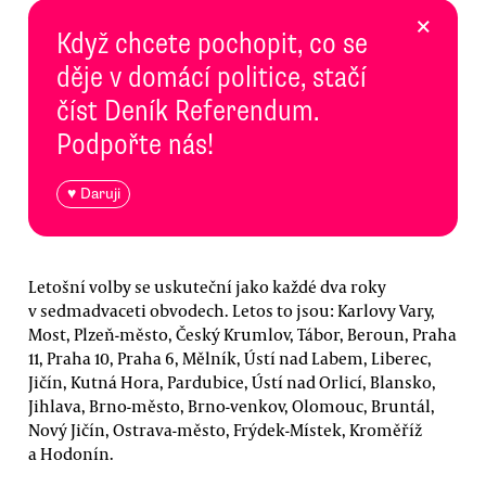
×
Když chcete pochopit, co se
děje v domácí politice, stačí
číst Deník Referendum.
Podpořte nás!
♥ Daruji
Letošní volby se uskuteční jako každé dva roky
v sedmadvaceti obvodech. Letos to jsou: Karlovy Vary,
Most, Plzeň-město, Český Krumlov, Tábor, Beroun, Praha
11, Praha 10, Praha 6, Mělník, Ústí nad Labem, Liberec,
Jičín, Kutná Hora, Pardubice, Ústí nad Orlicí, Blansko,
Jihlava, Brno-město, Brno-venkov, Olomouc, Bruntál,
Nový Jičín, Ostrava-město, Frýdek-Místek, Kroměříž
a Hodonín.