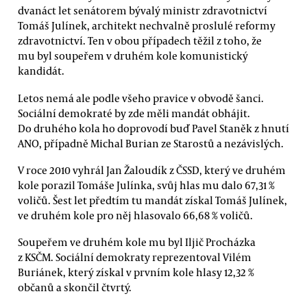
dvanáct let senátorem bývalý ministr zdravotnictví
Tomáš Julínek, architekt nechvalně proslulé reformy
zdravotnictví. Ten v obou případech těžil z toho, že
mu byl soupeřem v druhém kole komunistický
kandidát.
Letos nemá ale podle všeho pravice v obvodě šanci.
Sociální demokraté by zde měli mandát obhájit.
Do druhého kola ho doprovodí buď Pavel Staněk z hnutí
ANO, případně Michal Burian ze Starostů a nezávislých.
V roce 2010 vyhrál Jan Žaloudík z ČSSD, který ve druhém
kole porazil Tomáše Julínka, svůj hlas mu dalo 67,31 %
voličů. Šest let předtím tu mandát získal Tomáš Julínek,
ve druhém kole pro něj hlasovalo 66,68 % voličů.
Soupeřem ve druhém kole mu byl Iljič Procházka
z KSČM. Sociální demokraty reprezentoval Vilém
Buriánek, který získal v prvním kole hlasy 12,32 %
občanů a skončil čtvrtý.