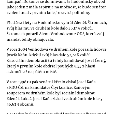
kampaň. Dokonce se domnívám, že hodonínský obvod
jako jeden z mála aspiruje na možnost, že bude senátor
zvolen hned v prvním kole,“ uzavírá politolog.
Před šesti lety na Hodonínsku vyhrál Zdeněk Škromach,
svůj hlas mu ve druhém kole dalo 56,17 % voličů.
Škromach porazil Alenu Venhodovou z ODS, která svůj
mandát tehdy obhajovala.
V roce 2004 Venhodová ve druhém kole porazila lidovce
Josefa Kaňu, když jí svůj hlas dalo 57,72 % voličů.
Za sociální demokracii tu tehdy kandidoval Josef Černý,
který v prvním kole obdržel pouhých 8,55 % hlasů
a skončil až na pátém místě.
V roce 1998 tu pak senátní křeslo získal Josef Kaňa
z KDU-ČSL na kandidátce Čtyřkoalice. Kaňovým
soupeřem ve druhém kole byl sociální demokrat
Zdeněk Lukeš. Josef Kaňa získal ve druhém kole hlasy
56,63 % občanů.