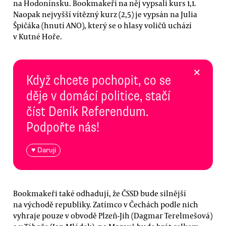
na Hodonínsku. Bookmakeři na něj vypsali kurs 1,1.
Naopak nejvyšší vítězný kurz (2,5) je vypsán na Julia
Špičáka (hnutí ANO), který se o hlasy voličů uchází
v Kutné Hoře.
×
Když chcete pochopit, co se
děje v domácí politice, stačí
číst Deník Referendum.
Podpořte nás!
♥ Daruji
Bookmakeři také odhadují, že ČSSD bude silnější
na východě republiky. Zatímco v Čechách podle nich
vyhraje pouze v obvodě Plzeň-Jih (Dagmar Terelmešová)