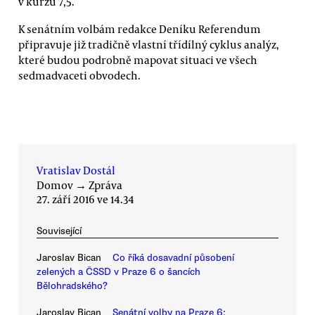
v kurzu 7,5.
K senátním volbám redakce Deníku Referendum
připravuje již tradičně vlastní třídílný cyklus analýz,
které budou podrobně mapovat situaci ve všech
sedmadvaceti obvodech.
Vratislav Dostál
Domov
→
Zpráva
27. září 2016 ve 14.34
Související
Jaroslav Bican
Co říká dosavadní působení
zelených a ČSSD v Praze 6 o šancích
Bělohradského?
Jaroslav Bican
Senátní volby na Praze 6: