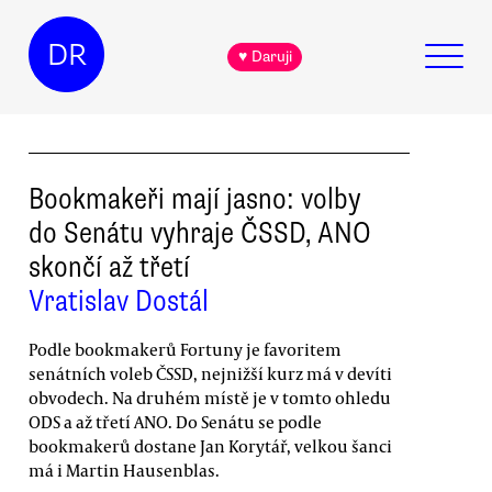
DR
♥ Daruji
Bookmakeři mají jasno: volby
do Senátu vyhraje ČSSD, ANO
skončí až třetí
Vratislav Dostál
Podle bookmakerů Fortuny je favoritem
senátních voleb ČSSD, nejnižší kurz má v devíti
obvodech. Na druhém místě je v tomto ohledu
ODS a až třetí ANO. Do Senátu se podle
bookmakerů dostane Jan Korytář, velkou šanci
má i Martin Hausenblas.