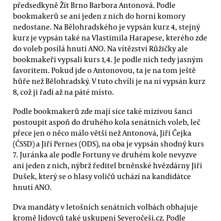
předsedkyně Žít Brno Barbora Antonová. Podle
bookmakerů se ani jeden z nich do horní komory
nedostane. Na Bělohradského je vypsán kurz 4, stejný
kurz je vypsán také na Vlastimila Harapese, kterého zde
do voleb posílá hnutí ANO. Na vítězství Růžičky ale
bookmakeři vypsali kurs 1,4. Je podle nich tedy jasným
favoritem. Pokud jde o Antonovou, ta je na tom ještě
hůře než Bělohradský. V tuto chvíli je na ní vypsán kurz
8, což ji řadí až na páté místo.
Podle bookmakerů zde mají sice také mizivou šanci
postoupit aspoň do druhého kola senátních voleb, leč
přece jen o něco málo větší než Antonová, Jiří Čejka
(ČSSD) a Jiří Pernes (ODS), na oba je vypsán shodný kurs
7. Juránka ale podle Fortuny ve druhém kole nevyzve
ani jeden z nich, nýbrž ředitel brněnské hvězdárny Jiří
Dušek, který se o hlasy voličů uchází na kandidátce
hnutí ANO.
Dva mandáty v letošních senátních volbách obhajuje
kromě lidovců také uskupení Severočeši.cz. Podle