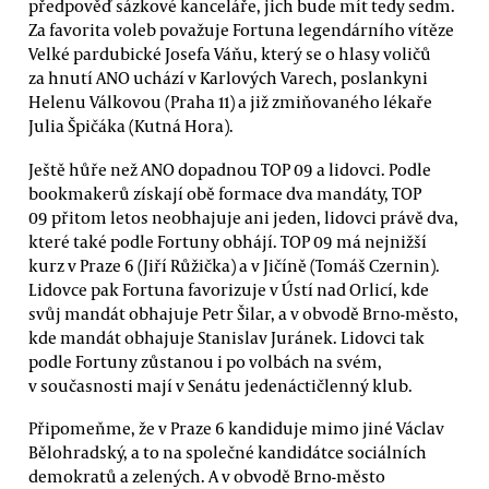
předpověď sázkové kanceláře, jich bude mít tedy sedm.
Za favorita voleb považuje Fortuna legendárního vítěze
Velké pardubické Josefa Váňu, který se o hlasy voličů
za hnutí ANO uchází v Karlových Varech, poslankyni
Helenu Válkovou (Praha 11) a již zmiňovaného lékaře
Julia Špičáka (Kutná Hora).
Ještě hůře než ANO dopadnou TOP 09 a lidovci. Podle
bookmakerů získají obě formace dva mandáty, TOP
09 přitom letos neobhajuje ani jeden, lidovci právě dva,
které také podle Fortuny obhájí. TOP 09 má nejnižší
kurz v Praze 6 (Jiří Růžička) a v Jičíně (Tomáš Czernin).
Lidovce pak Fortuna favorizuje v Ústí nad Orlicí, kde
svůj mandát obhajuje Petr Šilar, a v obvodě Brno-město,
kde mandát obhajuje Stanislav Juránek. Lidovci tak
podle Fortuny zůstanou i po volbách na svém,
v současnosti mají v Senátu jedenáctičlenný klub.
Připomeňme, že v Praze 6 kandiduje mimo jiné Václav
Bělohradský, a to na společné kandidátce sociálních
demokratů a zelených. A v obvodě Brno-město