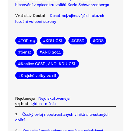
hlasování v epicentru voličů Karla Schwarzenberga
Vratislav Dostál
Deset nejzajímavějších otázek
letošní volební sezony
#
TOP 09
#
KDU-ČSL
#
ČSSD
#
ODS
#
Senát
#
ANO 2011
#
Koalice ČSSD, ANO, KDU-ČSL
#
Krajské volby 2016
Nejčtenější
Nejdiskutovanější
24 hod
týden
měsíc
1.
Český orloj nepotrestaných viníků a trestaných
obětí
2.
Kapacitní mechanismy a peníze z rekultivací.