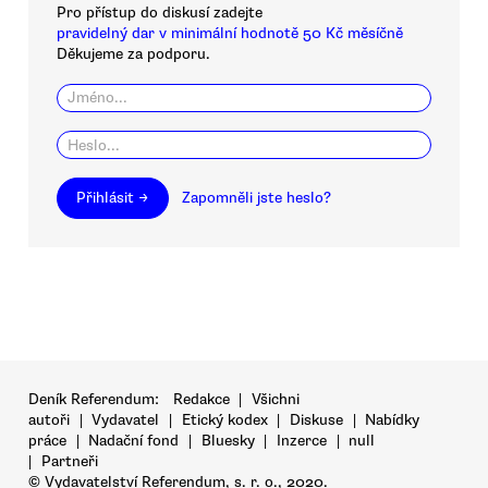
Pro přístup do diskusí zadejte
pravidelný dar v minimální hodnotě 50 Kč měsíčně
Děkujeme za podporu.
Přihlásit →
Zapomněli jste heslo?
Deník Referendum:
Redakce
|
Všichni
autoři
|
Vydavatel
|
Etický kodex
|
Diskuse
|
Nabídky
práce
|
Nadační fond
|
Bluesky
|
Inzerce
|
null
|
Partneři
© Vydavatelství Referendum, s. r. o., 2020.