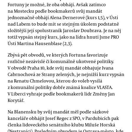
Fortuny je možné, že oba obhájí. Avšak zatímco
na Mostecku podle bookmakerů svůj mandát
jednoznačně obhájí Alena Dernerové (kurs 1,5), v Ústí
nad Labem to bude mít se stejným úkolem podstatně
složitější její spolustraník Jaroslav Doubrava. Je na něj
totiž vypsán stejný kurs, jako na lídra hnutí Jsme PRO
Ústí Martina Hausenblase (2,3).
Zbývá pět obvodů, ve kterých Fortuna favorizuje
rozličné nezávislé či komunálně ukotvené politiky.
V obvodě Praha 10, kde svůj mandát obhajuje Ivana
Cabrnochová ze Strany zelených, je nejnižší kurz vypsán
na Renatu Chmelovou, kterou do voleb vysílá
z komunální politiky dobře známá koalice VLASTA.
V Liberci vyhraje podle bookmakerů lídr Změny Jan
Korytář.
Na Blanensku by svůj mandát měl podle sázkové
kanceláře obhájit Josef Regec z SPO, v Pardubicích pak
členka lidoveckého senátního klubu Miluše Horská
(Nestraníci). Posledním obvodem je Ostrava-město, kde