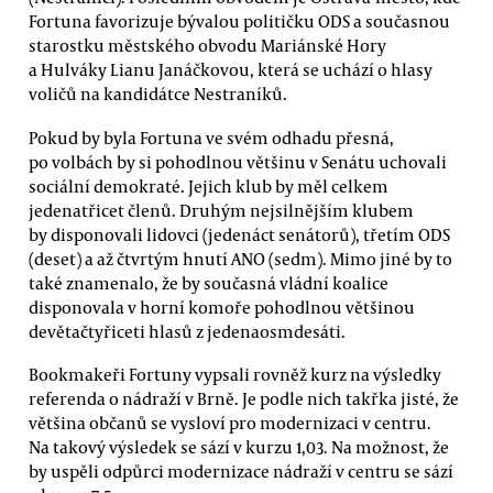
Fortuna favorizuje bývalou političku ODS a současnou
starostku městského obvodu Mariánské Hory
a Hulváky Lianu Janáčkovou, která se uchází o hlasy
voličů na kandidátce Nestraníků.
Pokud by byla Fortuna ve svém odhadu přesná,
po volbách by si pohodlnou většinu v Senátu uchovali
sociální demokraté. Jejich klub by měl celkem
jedenatřicet členů. Druhým nejsilnějším klubem
by disponovali lidovci (jedenáct senátorů), třetím ODS
(deset) a až čtvrtým hnutí ANO (sedm). Mimo jiné by to
také znamenalo, že by současná vládní koalice
disponovala v horní komoře pohodlnou většinou
devětačtyřiceti hlasů z jedenaosmdesáti.
Bookmakeři Fortuny vypsali rovněž kurz na výsledky
referenda o nádraží v Brně. Je podle nich takřka jisté, že
většina občanů se vysloví pro modernizaci v centru.
Na takový výsledek se sází v kurzu 1,03. Na možnost, že
by uspěli odpůrci modernizace nádraží v centru se sází