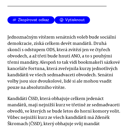
Zkopírovat odkaz
Vytisknout
Jednoznačným vítězem senátních voleb bude sociální
demokracie, získá celkem devět mandátů. Druhá
skončí s odstupem ODS, která zvítězí jen ve čtyřech
obvodech, a až třetí bude hnutí ANO, a to s pouhými
třemi mandáty. Alespoň to tak vidí bookmakeři sázkové
kanceláře Fortuna, která zveřejnila kurzy jednotlivých
kandidátů ve všech sedmadvaceti obvodech. Senátní
volby jsou sice dvoukolové, lidé si ale mohou vsadit
pouze na absolutního vítěze.
Kandidáti ČSSD, která obhajuje celkem jedenáct
mandátů, mají nejnižší kurz ve třetině ze sedmadvaceti
obvodů, ve kterých se bude letos do horní komory volit.
Vůbec nejnižší kurz ze všech kandidátů má Zdeněk
Škromach (ČSSD), který obhajuje svůj mandát