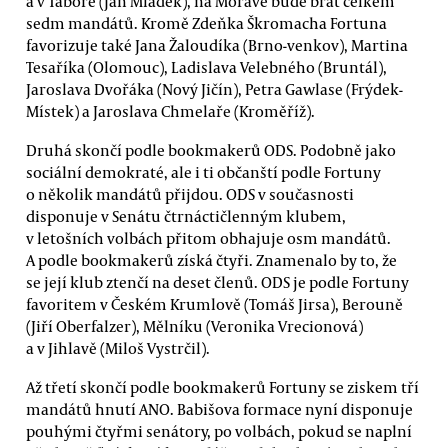
a v Táboře (Jan Mládek), na Moravě bude brát celkem
sedm mandátů. Kromě Zdeňka Škromacha Fortuna
favorizuje také Jana Žaloudíka (Brno-venkov), Martina
Tesaříka (Olomouc), Ladislava Velebného (Bruntál),
Jaroslava Dvořáka (Nový Jičín), Petra Gawlase (Frýdek-
Místek) a Jaroslava Chmelaře (Kroměříž).
Druhá skončí podle bookmakerů ODS. Podobně jako
sociální demokraté, ale i ti občanští podle Fortuny
o několik mandátů přijdou. ODS v současnosti
disponuje v Senátu čtrnáctičlenným klubem,
v letošních volbách přitom obhajuje osm mandátů.
A podle bookmakerů získá čtyři. Znamenalo by to, že
se její klub ztenčí na deset členů. ODS je podle Fortuny
favoritem v Českém Krumlově (Tomáš Jirsa), Berouně
(Jiří Oberfalzer), Mělníku (Veronika Vrecionová)
a v Jihlavě (Miloš Vystrčil).
Až třetí skončí podle bookmakerů Fortuny se ziskem tří
mandátů hnutí ANO. Babišova formace nyní disponuje
pouhými čtyřmi senátory, po volbách, pokud se naplní