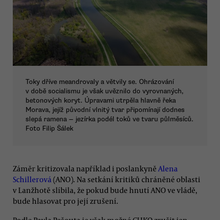
Toky dříve meandrovaly a větvily se. Ohrázování
v době socialismu je však uvěznilo do vyrovnaných,
betonových koryt. Úpravami utrpěla hlavně řeka
Morava, jejíž původní vlnitý tvar připomínají dodnes
slepá ramena — jezírka podél toků ve tvaru půlměsíců.
Foto Filip Šálek
Záměr kritizovala například i poslankyně
Alena
Schillerová
(ANO). Na setkání kritiků chráněné oblasti
v Lanžhotě slíbila, že pokud bude hnutí ANO ve vládě,
bude hlasovat pro její zrušení.
Podle Pavla Pešouta je však možné CHKO zrušit jen