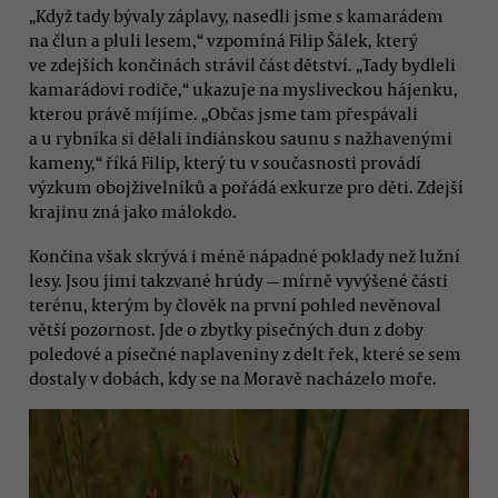
„Když tady bývaly záplavy, nasedli jsme s kamarádem
na člun a pluli lesem,“ vzpomíná Filip Šálek, který
ve zdejších končinách strávil část dětství. „Tady bydleli
kamarádovi rodiče,“ ukazuje na mysliveckou hájenku,
kterou právě míjíme. „Občas jsme tam přespávali
a u rybníka si dělali indiánskou saunu s nažhavenými
kameny,“ říká Filip, který tu v současnosti provádí
výzkum obojživelníků a pořádá exkurze pro děti. Zdejší
krajinu zná jako málokdo.
Končina však skrývá i méně nápadné poklady než lužní
lesy. Jsou jimi takzvané hrúdy — mírně vyvýšené části
terénu, kterým by člověk na první pohled nevěnoval
větší pozornost. Jde o zbytky písečných dun z doby
poledové a písečné naplaveniny z delt řek, které se sem
dostaly v dobách, kdy se na Moravě nacházelo moře.