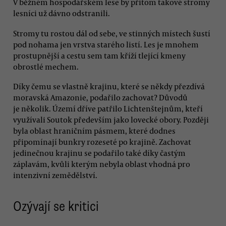
V běžném hospodářském lese by přitom takové stromy
lesníci už dávno odstranili.
Stromy tu rostou dál od sebe, ve stinných místech šustí
pod nohama jen vrstva starého listí. Les je mnohem
prostupnější a cestu sem tam kříží tlející kmeny
obrostlé mechem.
Díky čemu se vlastně krajinu, které se někdy přezdívá
moravská Amazonie, podařilo zachovat? Důvodů
je několik. Území dříve patřilo Lichtenštejnům, kteří
využívali Soutok především jako lovecké obory. Později
byla oblast hraničním pásmem, které dodnes
připomínají bunkry rozeseté po krajině. Zachovat
jedinečnou krajinu se podařilo také díky častým
záplavám, kvůli kterým nebyla oblast vhodná pro
intenzivní zemědělství.
Ozývají se kritici