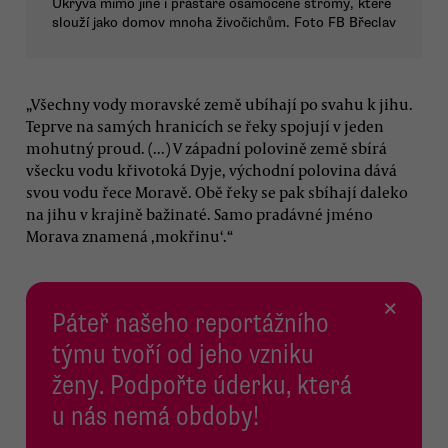
Ukrývá mimo jiné i prastaré osamocené stromy, které
slouží jako domov mnoha živočichům. Foto FB Břeclav
„Všechny vody moravské země ubíhají po svahu k jihu.
Teprve na samých hranicích se řeky spojují v jeden
mohutný proud. (...) V západní polovině země sbírá
všecku vodu křivotoká Dyje, východní polovina dává
svou vodu řece Moravě. Obě řeky se pak sbíhají daleko
na jihu v krajině bažinaté. Samo pradávné jméno
Morava znamená ‚mokřinu‘.“
×
Páteř našeho reportážního
týmu tvoří od jeho vzniku
ženy. Podpořte úderku, která
u nás nemá obdoby!