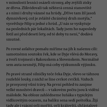
v minulosti lesníci osázeli stromy, aby zvýšili zisky
ze dřeva. Zlikvidovali tak některá cenná stanoviště
a s nimi i druhy vázané na hrúdy. „Dříve tam žil jasoň
dymnivkový, což je zvláště chráněný druh motýla,“
vysvětluje Filip u jedné z hrúd. „U nás se vyskytuje
na posledních pár lokalitách. Tady jsem ho naposledy
fotil asi před deseti lety, od té doby tu není,“ dodává
smutně.
Po rovné asfaltce pomalu míříme na jih k našemu cíli:
samotnému soutoku řek, kde se Dyje vlévá do Moravy,
a tvoří trojmezí s Rakouskem a Slovenskem. Normálně
sem auta nesmějí, Filip má coby výzkumník výjimku.
Po pravé straně silničky teče řeka Dyje, vlevo se táhnou
rozlehlé louky, z nichž se line cvrkot cvrčků. Vzduch
je prosycený vůní trávy. Na první pohled tu zaujme
velké množství dravců — v takovém počtu jsou k vidění
málokde. Na obloze zahlédneme luňáka s typickým
vidlicovitým ocasem, na balíku sena sedí poštolka. Žijí
tady ale i vzácní orli mořští, orli královští, chřástalové