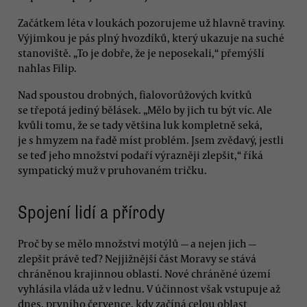
Začátkem léta v loukách pozorujeme už hlavně traviny.
Výjimkou je pás plný hvozdíků, který ukazuje na suché
stanoviště. „To je dobře, že je neposekali,“ přemýšlí
nahlas Filip.
Nad spoustou drobných, fialovorůžových kvítků
se třepotá jediný bělásek. „Mělo by jich tu být víc. Ale
kvůli tomu, že se tady většina luk kompletně seká,
je s hmyzem na řadě míst problém. Jsem zvědavý, jestli
se teď jeho množství podaří výrazněji zlepšit,“ říká
sympatický muž v pruhovaném tričku.
Spojení lidí a přírody
Proč by se mělo množství motýlů — a nejen jich —
zlepšit právě teď? Nejjižnější část Moravy se stává
chráněnou krajinnou oblastí. Nové chráněné území
vyhlásila vláda už v lednu. V účinnost však vstupuje až
dnes, prvního července, kdy začíná celou oblast