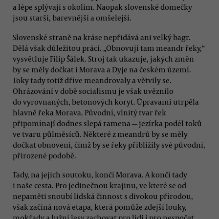
a lépe splývají s okolím. Naopak slovenské domečky
jsou starší, barevnější a omšelejší.
Slovenské straně na kráse nepřidává ani velký bagr.
Dělá však důležitou práci. „Obnovují tam meandr řeky,“
vysvětluje Filip Šálek. Stroj tak ukazuje, jakých změn
by se měly dočkat i Morava a Dyje na českém území.
Toky tady totiž dříve meandrovaly a větvily se.
Ohrázování v době socialismu je však uvěznilo
do vyrovnaných, betonových koryt. Úpravami utrpěla
hlavně řeka Morava. Původní, vlnitý tvar řek
připomínají dodnes slepá ramena — jezírka podél toků
ve tvaru půlměsíců. Některé z meandrů by se měly
dočkat obnovení, čímž by se řeky přiblížily své původní,
přirozené podobě.
Tady, na jejich soutoku, končí Morava. A končí tady
i naše cesta. Pro jedinečnou krajinu, ve které se od
nepaměti snoubí lidská činnost s divokou přírodou,
však začíná nová etapa, která pomůže zdejší louky,
mokřady a lužní lesy zachovat pro lidi i pro nespočet