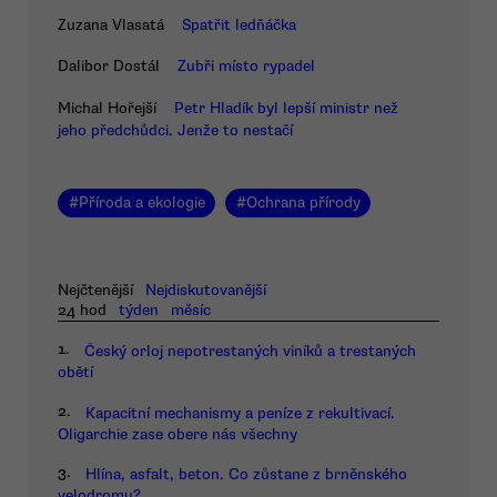
Zuzana Vlasatá
Spatřit ledňáčka
Dalibor Dostál
Zubři místo rypadel
Michal Hořejší
Petr Hladík byl lepší ministr než
jeho předchůdci. Jenže to nestačí
#
Příroda a ekologie
#
Ochrana přírody
Nejčtenější
Nejdiskutovanější
24 hod
týden
měsíc
1.
Český orloj nepotrestaných viníků a trestaných
obětí
2.
Kapacitní mechanismy a peníze z rekultivací.
Oligarchie zase obere nás všechny
3.
Hlína, asfalt, beton. Co zůstane z brněnského
velodromu?