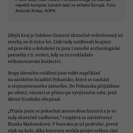
největší komplex lužních lesů ve střední Evropě. Foto
Antonín Krása, AOPK
Zdejší kraj je lidskou činností skutečně ovlivňovaný už
stovky, ne-li tisíce let. Lidé tady osidlovali krajinu
od pravěku a doložené tu jsou i mnohé archeologické
památky z 9. století, kdy se tu rozkládalo
velkomoravské knížectví.
Stopy dávného osídlení jsou vidět například
na zaniklém hradišti Pohansko, které se nachází
u stejnojmenného zámečku. Do Pohanska přijíždíme
po silnici, vinoucí se přímo po vyvýšeném valu, jenž
dávné hradisko obepínal.
„Přijela jsem se pokochat moravskou historií a je to
tady skutečně nádherné,“ rozplývá se návštěvnice
Blanka Maňousková. V Soutoku je už podruhé, prvně
však na kole, díky kterému mohla projet velkou část