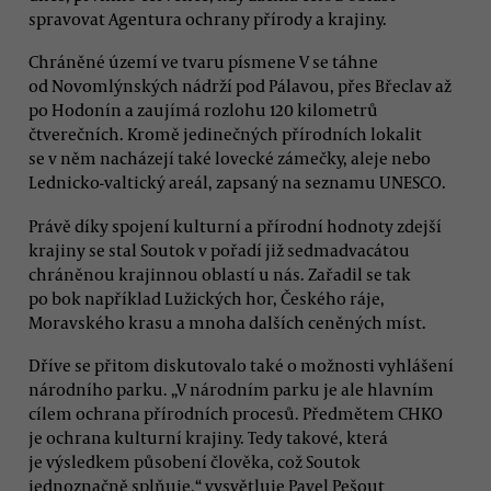
spravovat Agentura ochrany přírody a krajiny.
Chráněné území ve tvaru písmene V se táhne
od Novomlýnských nádrží pod Pálavou, přes Břeclav až
po Hodonín a zaujímá rozlohu 120 kilometrů
čtverečních. Kromě jedinečných přírodních lokalit
se v něm nacházejí také lovecké zámečky, aleje nebo
Lednicko-valtický areál, zapsaný na seznamu UNESCO.
Právě díky spojení kulturní a přírodní hodnoty zdejší
krajiny se stal Soutok v pořadí již sedmadvacátou
chráněnou krajinnou oblastí u nás. Zařadil se tak
po bok například Lužických hor, Českého ráje,
Moravského krasu a mnoha dalších ceněných míst.
Dříve se přitom diskutovalo také o možnosti vyhlášení
národního parku. „V národním parku je ale hlavním
cílem ochrana přírodních procesů. Předmětem CHKO
je ochrana kulturní krajiny. Tedy takové, která
je výsledkem působení člověka, což Soutok
jednoznačně splňuje,“ vysvětluje Pavel Pešout