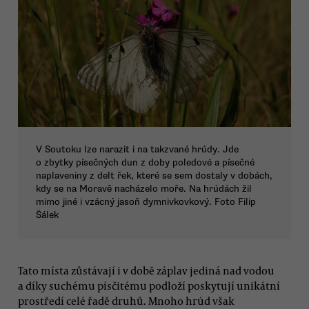
V Soutoku lze narazit i na takzvané hrúdy. Jde
o zbytky písečných dun z doby poledové a písečné
naplaveniny z delt řek, které se sem dostaly v dobách,
kdy se na Moravě nacházelo moře. Na hrúdách žil
mimo jiné i vzácný jasoň dymnivkovkový. Foto Filip
Šálek
Tato místa zůstávají i v době záplav jediná nad vodou
a díky suchému písčitému podloží poskytují unikátní
prostředí celé řadě druhů. Mnoho hrúd však