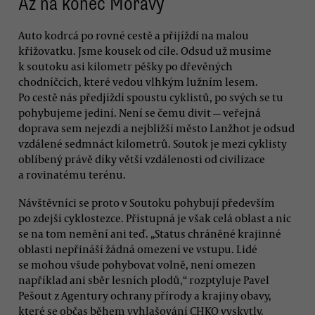
Až na konec Moravy
Auto kodrcá po rovné cestě a přijíždí na malou
křižovatku. Jsme kousek od cíle. Odsud už musíme
k soutoku asi kilometr pěšky po dřevěných
chodníčcích, které vedou vlhkým lužním lesem.
Po cestě nás předjíždí spoustu cyklistů, po svých se tu
pohybujeme jediní. Není se čemu divit — veřejná
doprava sem nejezdí a nejbližší město Lanžhot je odsud
vzdálené sedmnáct kilometrů. Soutok je mezi cyklisty
oblíbený právě díky větší vzdálenosti od civilizace
a rovinatému terénu.
Návštěvníci se proto v Soutoku pohybují především
po zdejší cyklostezce. Přístupná je však celá oblast a nic
se na tom nemění ani teď. „Status chráněné krajinné
oblasti nepřináší žádná omezení ve vstupu. Lidé
se mohou všude pohybovat volně, není omezen
například ani sběr lesních plodů,“ rozptyluje Pavel
Pešout z Agentury ochrany přírody a krajiny obavy,
které se občas během vyhlašování CHKO vyskytly.