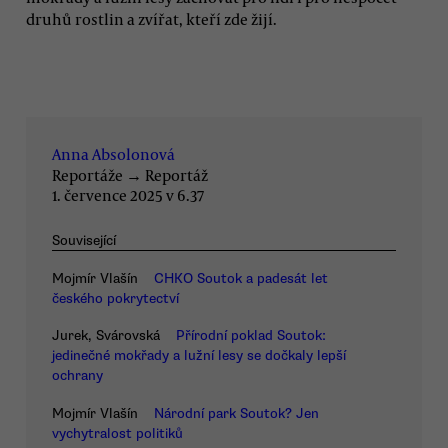
druhů rostlin a zvířat, kteří zde žijí.
Anna Absolonová
Reportáže
→
Reportáž
1. července 2025 v 6.37
Související
Mojmír Vlašín
CHKO Soutok a padesát let
českého pokrytectví
Jurek, Svárovská
Přírodní poklad Soutok:
jedinečné mokřady a lužní lesy se dočkaly lepší
ochrany
Mojmír Vlašín
Národní park Soutok? Jen
vychytralost politiků