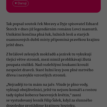
♥ Daruji
Tak popsal soutok řek Moravy a Dyje spisovatel Eduard
Štorch v dnes již legendárním románu Lovci mamutů.
Unikátní končina plná luk, lužních lesů a starých
osamocených dubů místy připomíná pravěkou krajinu
ještě dnes.
Z brčálově zelených mokřadů a jezírek tu vykukují
tlející větve stromů, mezi nimiž problikávají žlutá
poupata stulíků. Nad rozlehlými loukami krouží
nespočet dravců. Staré lužní lesy jsou plné mrtvého
dřeva i nezvykle vzrostlých stromů.
„Nejraději to tu mám na jaře. Všude je plno vody,
vylézají obojživelníci, ještě tu nejsou komáři a rostou
tady úplné koberce barevných květin,“ zasní
se vystudovaný lesník Filip Šálek, když za slunného
dopoledne projíždíme krajinou Soutoku.