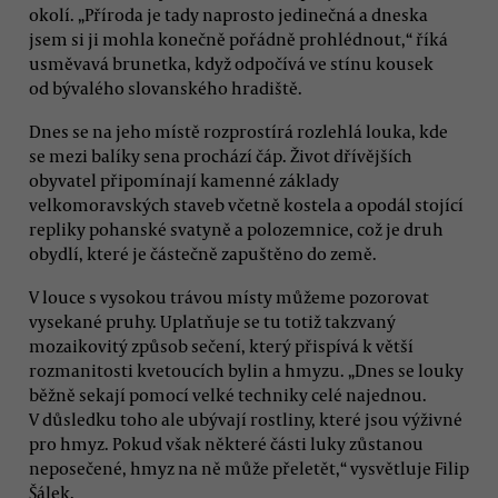
okolí. „Příroda je tady naprosto jedinečná a dneska
jsem si ji mohla konečně pořádně prohlédnout,“ říká
usměvavá brunetka, když odpočívá ve stínu kousek
od bývalého slovanského hradiště.
Dnes se na jeho místě rozprostírá rozlehlá louka, kde
se mezi balíky sena prochází čáp. Život dřívějších
obyvatel připomínají kamenné základy
velkomoravských staveb včetně kostela a opodál stojící
repliky pohanské svatyně a polozemnice, což je druh
obydlí, které je částečně zapuštěno do země.
V louce s vysokou trávou místy můžeme pozorovat
vysekané pruhy. Uplatňuje se tu totiž takzvaný
mozaikovitý způsob sečení, který přispívá k větší
rozmanitosti kvetoucích bylin a hmyzu. „Dnes se louky
běžně sekají pomocí velké techniky celé najednou.
V důsledku toho ale ubývají rostliny, které jsou výživné
pro hmyz. Pokud však některé části luky zůstanou
neposečené, hmyz na ně může přeletět,“ vysvětluje Filip
Šálek.