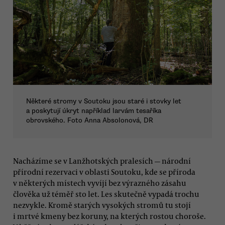
Některé stromy v Soutoku jsou staré i stovky let
a poskytují úkryt například larvám tesaříka
obrovského. Foto Anna Absolonová, DR
Nacházíme se v Lanžhotských pralesích — národní
přírodní rezervaci v oblasti Soutoku, kde se příroda
v některých místech vyvíjí bez výrazného zásahu
člověka už téměř sto let. Les skutečně vypadá trochu
nezvykle. Kromě starých vysokých stromů tu stojí
i mrtvé kmeny bez koruny, na kterých rostou choroše.