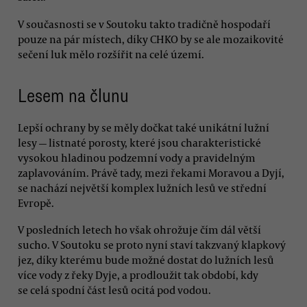
V současnosti se v Soutoku takto tradičně hospodaří
pouze na pár místech, díky CHKO by se ale mozaikovité
sečení luk mělo rozšířit na celé území.
Lesem na člunu
Lepší ochrany by se měly dočkat také unikátní lužní
lesy — listnaté porosty, které jsou charakteristické
vysokou hladinou podzemní vody a pravidelným
zaplavováním. Právě tady, mezi řekami Moravou a Dyjí,
se nachází největší komplex lužních lesů ve střední
Evropě.
V posledních letech ho však ohrožuje čím dál větší
sucho. V Soutoku se proto nyní staví takzvaný klapkový
jez, díky kterému bude možné dostat do lužních lesů
více vody z řeky Dyje, a prodloužit tak období, kdy
se celá spodní část lesů ocitá pod vodou.