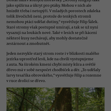
jako spižírna a úkryt pro ptáky. Mohou v nich ale
hnízdit třeba i netopýři. V mladých porostech zdaleka
tolik živočichů není, protože do tenkých stromů
nemohou ptáci udělat dutiny,“ vysvětluje Filip Šálek.
Staré stromy však postupně umírají, a tak se už nyní
vysazují na loukách nové. Také v lesích se při kácení
některé kusy nechávají, aby mohly dostatečně
zestárnout a zmohutnět.
Jeden nezvykle starý strom roste i v blízkosti malého
jezírka uprostřed lesů, kde na chvíli vystupujeme
z auta. Na širokém kmeni chybí místy kůra a světlé
dřevo má v sobě nespočet chodbiček a děr. „To udělaly
larvy tesaříka obrovského,“ vysvětluje Filip a rozemne
v ruce drolící se dřevo.