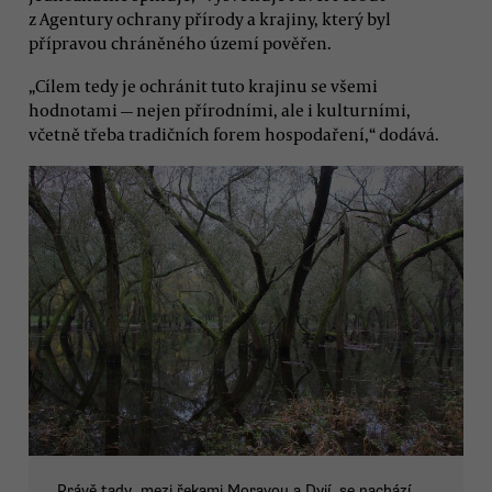
z Agentury ochrany přírody a krajiny, který byl
přípravou chráněného území pověřen.
„Cílem tedy je ochránit tuto krajinu se všemi
hodnotami — nejen přírodními, ale i kulturními,
včetně třeba tradičních forem hospodaření,“ dodává.
Právě tady, mezi řekami Moravou a Dyjí, se nachází