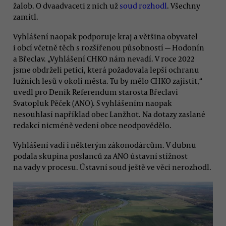
žalob. O dvaadvaceti z nich už
soud rozhodl
. Všechny
zamítl.
Vyhlášení naopak podporuje kraj a většina obyvatel
i obcí včetně těch s rozšířenou působností — Hodonín
a Břeclav. „Vyhlášení CHKO nám nevadí. V roce 2022
jsme obdrželi petici, která požadovala lepší ochranu
lužních lesů v okolí města. Tu by mělo CHKO zajistit,“
uvedl pro Deník Referendum starosta Břeclavi
Svatopluk Pěček (ANO). S vyhlášením naopak
nesouhlasí například obec Lanžhot. Na dotazy zaslané
redakcí nicméně vedení obce neodpovědělo.
Vyhlášení vadí i některým zákonodárcům. V dubnu
podala skupina poslanců za ANO ústavní stížnost
na vady v procesu. Ústavní soud ještě ve věci nerozhodl.