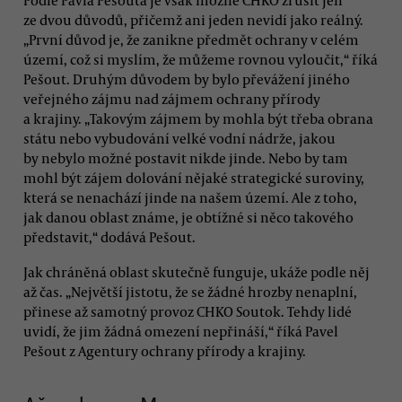
ze dvou důvodů, přičemž ani jeden nevidí jako reálný.
„První důvod je, že zanikne předmět ochrany v celém
území, což si myslím, že můžeme rovnou vyloučit,“ říká
Pešout. Druhým důvodem by bylo převážení jiného
veřejného zájmu nad zájmem ochrany přírody
a krajiny. „Takovým zájmem by mohla být třeba obrana
státu nebo vybudování velké vodní nádrže, jakou
by nebylo možné postavit nikde jinde. Nebo by tam
mohl být zájem dolování nějaké strategické suroviny,
která se nenachází jinde na našem území. Ale z toho,
jak danou oblast známe, je obtížné si něco takového
představit,“ dodává Pešout.
Jak chráněná oblast skutečně funguje, ukáže podle něj
až čas. „Největší jistotu, že se žádné hrozby nenaplní,
přinese až samotný provoz CHKO Soutok. Tehdy lidé
uvidí, že jim žádná omezení nepřináší,“ říká Pavel
Pešout z Agentury ochrany přírody a krajiny.