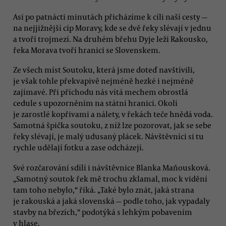
Asi po patnácti minutách přicházíme k cíli naší cesty —
na nejjižnější cíp Moravy, kde se dvě řeky slévají v jednu
a tvoří trojmezí. Na druhém břehu Dyje leží Rakousko,
řeka Morava tvoří hranici se Slovenskem.
Ze všech míst Soutoku, která jsme doteď navštívili,
je však tohle překvapivě nejméně hezké i nejméně
zajímavé. Při příchodu nás vítá mechem obrostlá
cedule s upozorněním na státní hranici. Okolí
je zarostlé kopřivami a nálety, v řekách teče hnědá voda.
Samotná špička soutoku, z níž lze pozorovat, jak se sebe
řeky slévají, je malý udusaný plácek. Návštěvníci si tu
rychle udělají fotku a zase odcházejí.
Své rozčarování sdílí i návštěvnice Blanka Maňousková.
„Samotný soutok řek mě trochu zklamal, moc k vidění
tam toho nebylo,“ říká. „Také bylo znát, jaká strana
je rakouská a jaká slovenská — podle toho, jak vypadaly
stavby na březích,“ podotýká s lehkým pobavením
v hlase.