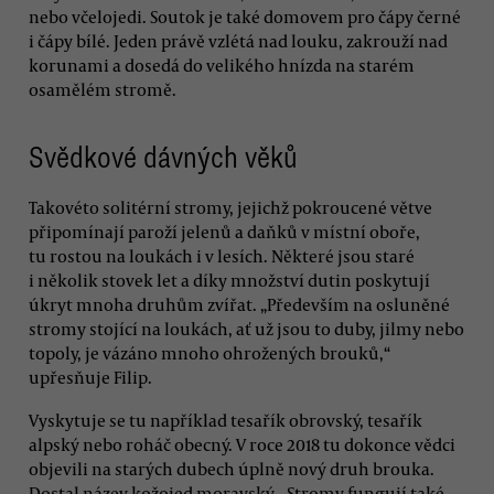
nebo včelojedi. Soutok je také domovem pro čápy černé
i čápy bílé. Jeden právě vzlétá nad louku, zakrouží nad
korunami a dosedá do velikého hnízda na starém
osamělém stromě.
Svědkové dávných věků
Takovéto solitérní stromy, jejichž pokroucené větve
připomínají paroží jelenů a daňků v místní oboře,
tu rostou na loukách i v lesích. Některé jsou staré
i několik stovek let a díky množství dutin poskytují
úkryt mnoha druhům zvířat. „Především na osluněné
stromy stojící na loukách, ať už jsou to duby, jilmy nebo
topoly, je vázáno mnoho ohrožených brouků,“
upřesňuje Filip.
Vyskytuje se tu například tesařík obrovský, tesařík
alpský nebo roháč obecný. V roce 2018 tu dokonce vědci
objevili na starých dubech úplně nový druh brouka.
Dostal název kožojed moravský. „Stromy fungují také