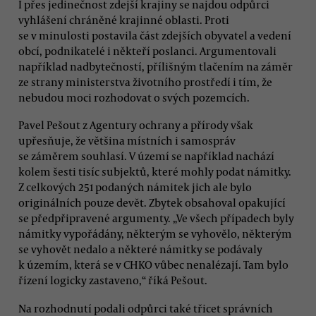
I přes jedinečnost zdejší krajiny se najdou odpůrci
vyhlášení chráněné krajinné oblasti. Proti
se v minulosti postavila část zdejších obyvatel a vedení
obcí, podnikatelé i někteří poslanci. Argumentovali
například nadbytečností, přílišným tlačením na záměr
ze strany ministerstva životního prostředí i tím, že
nebudou moci rozhodovat o svých pozemcích.
Pavel Pešout z Agentury ochrany a přírody však
upřesňuje, že většina místních i samospráv
se záměrem souhlasí. V území se například nachází
kolem šesti tisíc subjektů, které mohly podat námitky.
Z celkových 251 podaných námitek jich ale bylo
originálních pouze devět. Zbytek obsahoval opakující
se předpřipravené argumenty. „Ve všech případech byly
námitky vypořádány, některým se vyhovělo, některým
se vyhovět nedalo a některé námitky se podávaly
k územím, která se v CHKO vůbec nenalézají. Tam bylo
řízení logicky zastaveno,“ říká Pešout.
Na rozhodnutí podali odpůrci také třicet správních