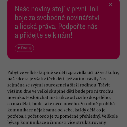
×
Naše noviny stojí v první linii
boje za svobodné novinářství
a lidská práva. Podpořte nás
a přidejte se k nám!
♥ Daruji
Pobyt ve velké skupině se děti zpravidla učí už ve školce,
naše dcera je však z těch dětí, jež zatím trávily čas
zejména se svými sourozenci a širší rodinou. Trávit
většinu dne ve velké skupině dětí bude pro ni trochu
novinka. Poslouchat instrukce od cizího dospělého,
co má dělat, bude také něco nového. V rodině probíhá
komunikace nějak sama od sebe, každý dělá co je
potřeba, i počet osob je tu poměrně přehledný. Ve škole
bývají komunikace a činnosti více strukturovány.