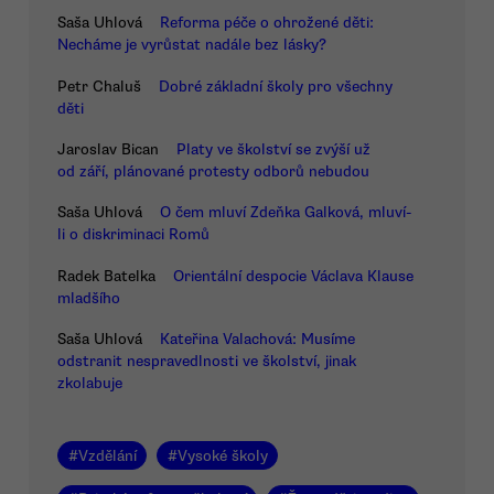
Saša Uhlová
Reforma péče o ohrožené děti:
Necháme je vyrůstat nadále bez lásky?
Petr Chaluš
Dobré základní školy pro všechny
děti
Jaroslav Bican
Platy ve školství se zvýší už
od září, plánované protesty odborů nebudou
Saša Uhlová
O čem mluví Zdeňka Galková, mluví-
li o diskriminaci Romů
Radek Batelka
Orientální despocie Václava Klause
mladšího
Saša Uhlová
Kateřina Valachová: Musíme
odstranit nespravedlnosti ve školství, jinak
zkolabuje
#
Vzdělání
#
Vysoké školy