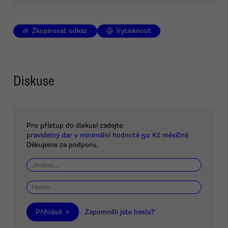
Zkopírovat odkaz
Vytisknout
Diskuse
Pro přístup do diskusí zadejte
pravidelný dar v minimální hodnotě 50 Kč měsíčně
Děkujeme za podporu.
Přihlásit →
Zapomněli jste heslo?