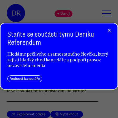
DR
♥ Daruji
×
Staňte se součástí týmu Deníku
Referendum
Poprvé do školy
Hledáme pečlivého a samostatného člověka, který
Petr Chaluš
zajistí hladký chod kanceláře a podpoří provoz
nezávislého média.
Dnes je první školní den a pro některé děti je to
i první den ve škole vůbec. Co by jim měla
sebevědomá, moderní a funkční veřejná škola
Vedoucí kanceláře
nabídnout? A jak se zachovat, pokud zrovna
ta vaše škola těmto představám odporuje?
Zkopírovat odkaz
Vytisknout