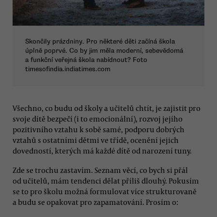
Skončily prázdniny. Pro některé děti začíná škola
úplně poprvé. Co by jim měla moderní, sebevědomá
a funkční veřejná škola nabídnout? Foto
timesofindia.indiatimes.com
Všechno, co budu od školy a učitelů chtít, je zajistit pro
svoje dítě bezpečí (i to emocionální), rozvoj jejího
pozitivního vztahu k sobě samé, podporu dobrých
vztahů s ostatními dětmi ve třídě, ocenění jejich
dovedností, kterých má každé dítě od narození tuny.
Zde se trochu zastavím. Seznam věcí, co bych si přál
od učitelů, mám tendenci dělat příliš dlouhý. Pokusím
se to pro školu možná formulovat více strukturovaně
a budu se opakovat pro zapamatování. Prosím o: