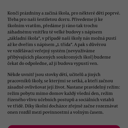
Končí prázdniny a začíná škola, pro některé děti poprvé.
Třeba pro naši šestiletou dceru. Přivedeme ji ke
školním vratům, předáme ji ráno tak trochu
záhadnému vnitřku té velké budovy s nápisem
„základní škola“, v případě naší školy nás možná pustí
až ke dveřím s nápisem „1. třída“. A pak s důvěrou
ve vzdělávací veřejný systém (nevyužíváme
přibývajících placených soukromých škol) budeme
čekat do odpoledne, až ji budova vypustí ven.
Někde uvnitř jsou stovky dětí, učitelů a jiných
pracovníků školy, se kterými se setká, a kteří začnou
zásadně ovlivňovat její život. Nastane pravidelný režim:
režim pobytu mimo domov každý všední den, režim
řízeného vlivu učebních postupů a sociálních vztahů
ve třídě. Díky školní docházce zřejmě začne rozeznávat
onen rozdíl mezi povinnostmi a volným časem.