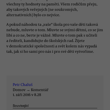
všechny ty hodnoty na paměti. Všem rodičům přeju,
aby takových veřejných (ne soukromých,
alternativních) bylo co nejvíce.
A pokud náhodou ta „vaše“ škola pro vaše děti taková
nebude, mluvte o tom. Mluvte se svými dětmi, co se jim
líbí a co ne, berte je vážně. Mluvte o tom pak s učiteli
a řediteli, kandidujte do školských rad. Žijete
v demokratické společnosti a svět kolem nás vypadá
tak, jak si ho sami pro nás i pro své děti vytvoříme.
Petr Chaluš
Domov
→
Komentář
1. září 2016 v 8.28
Související