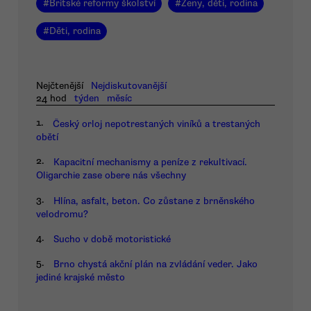
#
Britské reformy školství
#
Ženy, děti, rodina
#
Děti, rodina
Nejčtenější
Nejdiskutovanější
24 hod
týden
měsíc
1.
Český orloj nepotrestaných viníků a trestaných
obětí
2.
Kapacitní mechanismy a peníze z rekultivací.
Oligarchie zase obere nás všechny
3.
Hlína, asfalt, beton. Co zůstane z brněnského
velodromu?
4.
Sucho v době motoristické
5.
Brno chystá akční plán na zvládání veder. Jako
jediné krajské město