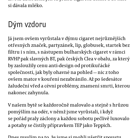
si dávala mléko.
Dým vzdoru
Já jsem ovšem vyrůstala v dýmu cigaret nejrůznějších
otřesných značek, partyzánek, lip, globusek, startek bez
filtru i s ním, s nástupem bulharských cigaret v rámci
RVHP pak slavných BT, pak českých Clea v obalu, za který
by zasloužily cenu anti-design od protikuřácké
společnosti, jak byly ohavné na pohled — nic z toho
ovšem matce v kouření nezabránilo. Až po šedesátce
žaludeční vřed a cévní problémy, znamení smrti, kterou
nakonec zahynula.
V našem bytě se každoročně malovalo a stejně s hrůzou
pomýšlím na odér, v němž jsme vyrůstali, i když
se pořád praly záclony a každou sobotu pečlivě luxovalo
a potahy se čistily přípravkem TEP jako Teppich.
Dnes myslím na to, že jsme si mohli ušetřit spoustu