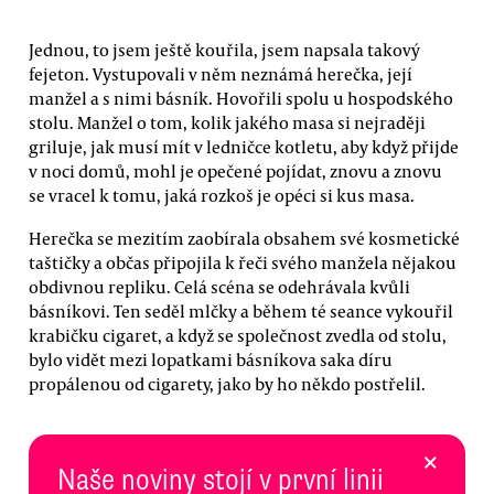
Jednou, to jsem ještě kouřila, jsem napsala takový
fejeton. Vystupovali v něm neznámá herečka, její
manžel a s nimi básník. Hovořili spolu u hospodského
stolu. Manžel o tom, kolik jakého masa si nejraději
griluje, jak musí mít v ledničce kotletu, aby když přijde
v noci domů, mohl je opečené pojídat, znovu a znovu
se vracel k tomu, jaká rozkoš je opéci si kus masa.
Herečka se mezitím zaobírala obsahem své kosmetické
taštičky a občas připojila k řeči svého manžela nějakou
obdivnou repliku. Celá scéna se odehrávala kvůli
básníkovi. Ten seděl mlčky a během té seance vykouřil
krabičku cigaret, a když se společnost zvedla od stolu,
bylo vidět mezi lopatkami básníkova saka díru
propálenou od cigarety, jako by ho někdo postřelil.
×
Naše noviny stojí v první linii