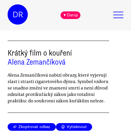
DR
♥ Daruji
Krátký film o kouření
Alena Zemančíková
Alena Zemančíková nabízí obrazy, které vyjevují
slast i strasti cigaretového dýmu. Symbol vzdoru
se snadno změní ve znamení smrti a není důvod
odmítat protikuřácký zákon jako totalitní
praktiku: do soukromí zákon kuřákům neleze.
Zkopírovat odkaz
Vytisknout