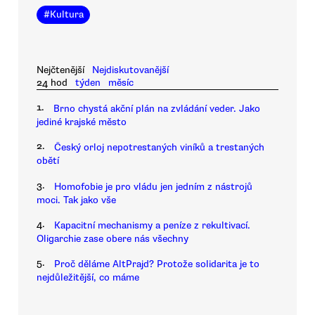
#
Kultura
Nejčtenější
Nejdiskutovanější
24 hod
týden
měsíc
1.
Brno chystá akční plán na zvládání veder. Jako
jediné krajské město
2.
Český orloj nepotrestaných viníků a trestaných
obětí
3.
Homofobie je pro vládu jen jedním z nástrojů
moci. Tak jako vše
4.
Kapacitní mechanismy a peníze z rekultivací.
Oligarchie zase obere nás všechny
5.
Proč děláme AltPrajd? Protože solidarita je to
nejdůležitější, co máme