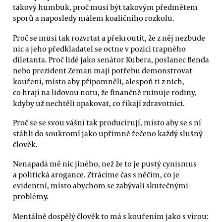
takový humbuk, proč musí být takovým předmětem
sporů a naposledy málem koaličního rozkolu.
Proč se musí tak rozvrtat a překroutit, že z něj nezbude
nic a jeho předkladatel se octne v pozici trapného
diletanta. Proč lidé jako senátor Kubera, poslanec Benda
nebo prezident Zeman mají potřebu demonstrovat
kouření, místo aby připomněli, alespoň ti z nich,
co hrají na lidovou notu, že finančně ruinuje rodiny,
kdyby už nechtěli opakovat, co říkají zdravotníci.
Proč se se svou vášní tak producírují, místo aby se s ní
stáhli do soukromí jako upřímně řečeno každý slušný
člověk.
Nenapadá mě nic jiného, než že to je pustý cynismus
a politická arogance. Ztrácíme čas s něčím, co je
evidentní, místo abychom se zabývali skutečnými
problémy.
Mentálně dospělý člověk to má s kouřením jako s vírou: