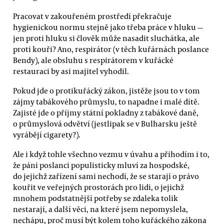
Pracovat v zakouřeném prostředí překračuje
hygienickou normu stejně jako třeba práce v hluku —
jen proti hluku si člověk může nasadit sluchátka, ale
proti kouři? Ano, respirátor (v těch kuřárnách poslance
Bendy), ale obsluhu s respirátorem v kuřácké
restauraci by asi majitel vyhodil.
Pokud jde o protikuřácký zákon, jistěže jsou to v tom
zájmy tabákového průmyslu, to napadne i malé dítě.
Zajisté jde o příjmy státní pokladny z tabákové daně,
o průmyslová odvětví (jestlipak se v Bulharsku ještě
vyrábějí cigarety?).
Ale i když tohle všechno vezmu v úvahu a přihodím i to,
že páni poslanci populisticky mluví za hospodské,
do jejichž zařízení sami nechodí, že se starají o právo
kouřit ve veřejných prostorách pro lidi, o jejichž
mnohem podstatnější potřeby se zdaleka tolik
nestarají, a další věci, na které jsem nepomyslela,
nechápu, proč musí být kolem toho kuřáckého zákona