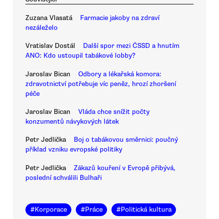
Zuzana Vlasatá
Farmacie jakoby na zdraví
nezáleželo
Vratislav Dostál
Další spor mezi ČSSD a hnutím
ANO: Kdo ustoupil tabákové lobby?
Jaroslav Bican
Odbory a lékařská komora:
zdravotnictví potřebuje víc peněz, hrozí zhoršení
péče
Jaroslav Bican
Vláda chce snížit počty
konzumentů návykových látek
Petr Jedlička
Boj o tabákovou směrnici: poučný
příklad vzniku evropské politiky
Petr Jedlička
Zákazů kouření v Evropě přibývá,
poslední schválili Bulhaři
#
Korporace
#
Práce
#
Politická kultura