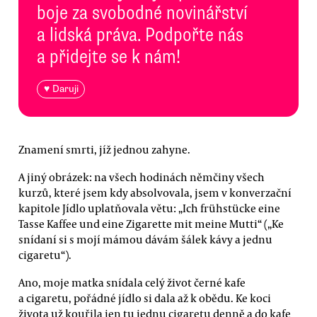
boje za svobodné novinářství
a lidská práva. Podpořte nás
a přidejte se k nám!
♥ Daruji
Znamení smrti, jíž jednou zahyne.
A jiný obrázek: na všech hodinách němčiny všech
kurzů, které jsem kdy absolvovala, jsem v konverzační
kapitole Jídlo uplatňovala větu: „Ich frühstücke eine
Tasse Kaffee und eine Zigarette mit meine Mutti“ („Ke
snídaní si s mojí mámou dávám šálek kávy a jednu
cigaretu“).
Ano, moje matka snídala celý život černé kafe
a cigaretu, pořádné jídlo si dala až k obědu. Ke koci
života už kouřila jen tu jednu cigaretu denně a do kafe