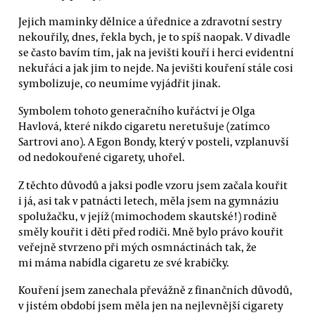
Jejich maminky dělnice a úřednice a zdravotní sestry
nekouřily, dnes, řekla bych, je to spíš naopak. V divadle
se často bavím tím, jak na jevišti kouří i herci evidentní
nekuřáci a jak jim to nejde. Na jevišti kouření stále cosi
symbolizuje, co neumíme vyjádřit jinak.
Symbolem tohoto generačního kuřáctví je Olga
Havlová, které nikdo cigaretu neretušuje (zatímco
Sartrovi ano). A Egon Bondy, který v posteli, vzplanuvší
od nedokouřené cigarety, uhořel.
Z těchto důvodů a jaksi podle vzoru jsem začala kouřit
i já, asi tak v patnácti letech, měla jsem na gymnáziu
spolužačku, v jejíž (mimochodem skautské!) rodině
směly kouřit i děti před rodiči. Mně bylo právo kouřit
veřejně stvrzeno při mých osmnáctinách tak, že
mi máma nabídla cigaretu ze své krabičky.
Kouření jsem zanechala převážně z finančních důvodů,
v jistém období jsem měla jen na nejlevnější cigarety