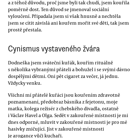
a z téhož důvodu, proč jsme byli tak chudí, jsem kouřila
poměrně dost. Ten důvod se jmenoval sociální
vyloučení. Připadala jsem si však hnusně a nechtěla
jsem se cítit závislá ani kouřem mořit své děti, tak jsem
prostě přestala.
Cynismus vystaveného žvára
Dodneška jsem sváteční kuřák, kouřím rituálně
s několika vybranými přáteli a bohužel i se svými dávno
dospělými dětmi. Oni pět cigaret za večer, já jednu.
Vždycky venku.
Všichni mí přátelé kuřáci jsou kouřením zdravotně
poznamenaní, předobraz básníka z fejetonu, moje
matka, kolega režisér z chebského divadla, ostatně
i Václav Havel a Olga. Sedět v zakouřené místnosti je mi
dnes odporné, mluvit v zakouřené místnosti je pro mé
hasivky zničující. Jíst v zakouřené místnosti
je arogance vůči kuchaři.