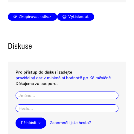
Zkopírovat odkaz
Vytisknout
Diskuse
Pro přístup do diskusí zadejte
pravidelný dar v minimální hodnotě 50 Kč měsíčně
Děkujeme za podporu.
Přihlásit →
Zapomněli jste heslo?