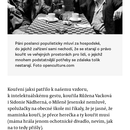
Páni poslanci populisticky mluví za hospodské,
do jejichž zařízení sami nechodí, že se starají o právo
kouřit ve veřejných prostorách pro lidi, o jejichž
mnohem podstatnější potřeby se zdaleka tolik
nestarají. Foto openculture.com
Kouření jaksi patřilo k našemu vzdoru,
k intelektuálskému gestu, kouřila Růžena Vacková
i Sidonie Nádherná, o Mileně Jesenské nemluvě,
spolužačky na obecné škole mi říkaly, že je jasné, že
maminka kouří, je přece herečka a ty kouřit musí
(máma hrála jenom ochotnické divadlo, nevím, jak
na to tedy přišly).