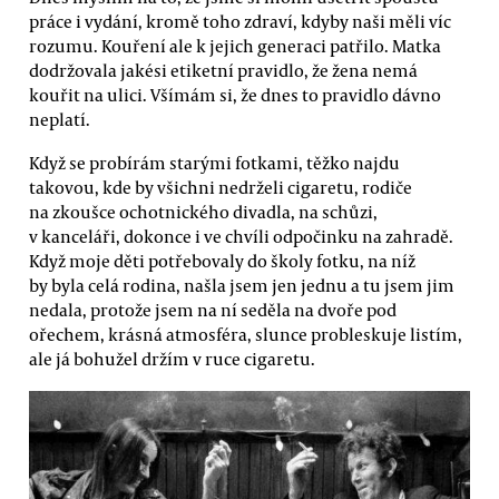
práce i vydání, kromě toho zdraví, kdyby naši měli víc
rozumu. Kouření ale k jejich generaci patřilo. Matka
dodržovala jakési etiketní pravidlo, že žena nemá
kouřit na ulici. Všímám si, že dnes to pravidlo dávno
neplatí.
Když se probírám starými fotkami, těžko najdu
takovou, kde by všichni nedrželi cigaretu, rodiče
na zkoušce ochotnického divadla, na schůzi,
v kanceláři, dokonce i ve chvíli odpočinku na zahradě.
Když moje děti potřebovaly do školy fotku, na níž
by byla celá rodina, našla jsem jen jednu a tu jsem jim
nedala, protože jsem na ní seděla na dvoře pod
ořechem, krásná atmosféra, slunce probleskuje listím,
ale já bohužel držím v ruce cigaretu.