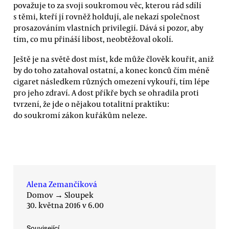
považuje to za svoji soukromou věc, kterou rád sdílí
s těmi, kteří jí rovněž holdují, ale nekazí společnost
prosazováním vlastních privilegií. Dává si pozor, aby
tím, co mu přináší libost, neobtěžoval okolí.
Ještě je na světě dost míst, kde může člověk kouřit, aniž
by do toho zatahoval ostatní, a konec konců čím méně
cigaret následkem různých omezení vykouří, tím lépe
pro jeho zdraví. A dost příkře bych se ohradila proti
tvrzení, že jde o nějakou totalitní praktiku:
do soukromí zákon kuřákům neleze.
Alena Zemančíková
Domov
→
Sloupek
30. května 2016 v 6.00
Související