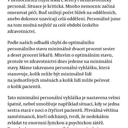
personál. Situace je kritická. Mnoho nemocnic začíná
omezovat péči. Buď snižují počet lůžek na odděleních,
anebo dokonce uzavírají celá oddělení. Personálně jsme
na tom možná nejhůř za celé období českého
zdravotnictví.
Podle našich odhadů chybí do optimálního
personálního stavu minimálně dvacet procent sester
a deset procent lékařů. Mluvím o optimálním stavu,
protože ve zdravotnictví dnes jedeme na minimální
stavy. Máme takzvanou personální vyhlášku, která
stanovuje, kolik může být minimálně lidí
na jednotlivých směnách a kolik lidí může pečovat
o kolik pacientů.
Tato minimální personální vyhláška je nastavena velmi
špatně, neboť umožňuje například situaci, kdy se jedna
sestra stará v noci o čtyřicet pacientů. Převážná většina
zaměstnanců, kteří odcházejí, tvrdí, že nedokážou
zvládat tu enormní fyzickou a psychickou zátěž.