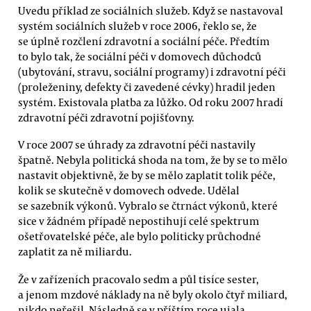
Uvedu příklad ze sociálních služeb. Když se nastavoval
systém sociálních služeb v roce 2006, řeklo se, že
se úplně rozčlení zdravotní a sociální péče. Předtím
to bylo tak, že sociální péči v domovech důchodců
(ubytování, stravu, sociální programy) i zdravotní péči
(proleženiny, defekty či zavedené cévky) hradil jeden
systém. Existovala platba za lůžko. Od roku 2007 hradí
zdravotní péči zdravotní pojišťovny.
V roce 2007 se úhrady za zdravotní péči nastavily
špatně. Nebyla politická shoda na tom, že by se to mělo
nastavit objektivně, že by se mělo zaplatit tolik péče,
kolik se skutečně v domovech odvede. Udělal
se sazebník výkonů. Vybralo se čtrnáct výkonů, které
sice v žádném případě nepostihují celé spektrum
ošetřovatelské péče, ale bylo politicky průchodné
zaplatit za ně miliardu.
Že v zařízeních pracovalo sedm a půl tisíce sester,
a jenom mzdové náklady na ně byly okolo čtyř miliard,
nikdo neřešil. Následně se v příštím roce ujala