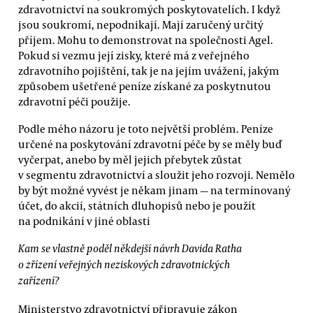
zdravotnictví na soukromých poskytovatelích. I když
jsou soukromí, nepodnikají. Mají zaručený určitý
příjem. Mohu to demonstrovat na společnosti Agel.
Pokud si vezmu její zisky, které má z veřejného
zdravotního pojištění, tak je na jejím uvážení, jakým
způsobem ušetřené peníze získané za poskytnutou
zdravotní péči použije.
Podle mého názoru je toto největší problém. Peníze
určené na poskytování zdravotní péče by se měly buď
vyčerpat, anebo by měl jejich přebytek zůstat
v segmentu zdravotnictví a sloužit jeho rozvoji. Nemělo
by být možné vyvést je někam jinam — na termínovaný
účet, do akcií, státních dluhopisů nebo je použít
na podnikání v jiné oblasti
Kam se vlastně poděl někdejší návrh Davida Ratha
o zřízení veřejných neziskových zdravotnických
zařízení?
Ministerstvo zdravotnictví připravuje zákon