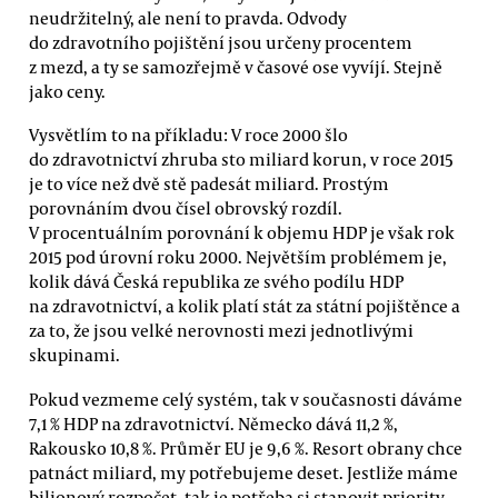
neudržitelný, ale není to pravda. Odvody
do zdravotního pojištění jsou určeny procentem
z mezd, a ty se samozřejmě v časové ose vyvíjí. Stejně
jako ceny.
Vysvětlím to na příkladu: V roce 2000 šlo
do zdravotnictví zhruba sto miliard korun, v roce 2015
je to více než dvě stě padesát miliard. Prostým
porovnáním dvou čísel obrovský rozdíl.
V procentuálním porovnání k objemu HDP je však rok
2015 pod úrovní roku 2000. Největším problémem je,
kolik dává Česká republika ze svého podílu HDP
na zdravotnictví, a kolik platí stát za státní pojištěnce a
za to, že jsou velké nerovnosti mezi jednotlivými
skupinami.
Pokud vezmeme celý systém, tak v současnosti dáváme
7,1 % HDP na zdravotnictví. Německo dává 11,2 %,
Rakousko 10,8 %. Průměr EU je 9,6 %. Resort obrany chce
patnáct miliard, my potřebujeme deset. Jestliže máme
bilionový rozpočet, tak je potřeba si stanovit priority