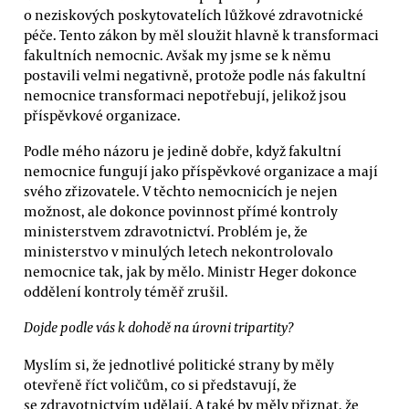
o neziskových poskytovatelích lůžkové zdravotnické
péče. Tento zákon by měl sloužit hlavně k transformaci
fakultních nemocnic. Avšak my jsme se k němu
postavili velmi negativně, protože podle nás fakultní
nemocnice transformaci nepotřebují, jelikož jsou
příspěvkové organizace.
Podle mého názoru je jedině dobře, když fakultní
nemocnice fungují jako příspěvkové organizace a mají
svého zřizovatele. V těchto nemocnicích je nejen
možnost, ale dokonce povinnost přímé kontroly
ministerstvem zdravotnictví. Problém je, že
ministerstvo v minulých letech nekontrolovalo
nemocnice tak, jak by mělo. Ministr Heger dokonce
oddělení kontroly téměř zrušil.
Dojde podle vás k dohodě na úrovni tripartity?
Myslím si, že jednotlivé politické strany by měly
otevřeně říct voličům, co si představují, že
se zdravotnictvím udělají. A také by měly přiznat, že