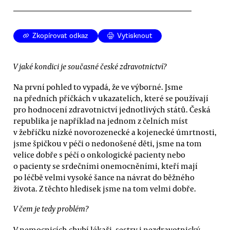
Zkopírovat odkaz
Vytisknout
V jaké kondici je současné české zdravotnictví?
Na první pohled to vypadá, že ve výborné. Jsme
na předních příčkách v ukazatelích, které se používají
pro hodnocení zdravotnictví jednotlivých států. Česká
republika je například na jednom z čelních míst
v žebříčku nízké novorozenecké a kojenecké úmrtnosti,
jsme špičkou v péči o nedonošené děti, jsme na tom
velice dobře s péčí o onkologické pacienty nebo
o pacienty se srdečními onemocněními, kteří mají
po léčbě velmi vysoké šance na návrat do běžného
života. Z těchto hledisek jsme na tom velmi dobře.
V čem je tedy problém?
V nemocnicích chybí lékaři, sestry i nezdravotnický