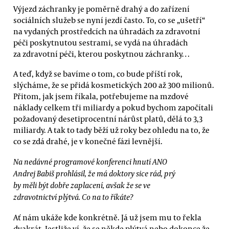
Výjezd záchranky je poměrně drahý a do zařízení
sociálních služeb se nyní jezdí často. To, co se „ušetří“
na vydaných prostředcích na úhradách za zdravotní
péči poskytnutou sestrami, se vydá na úhradách
za zdravotní péči, kterou poskytnou záchranky…
A teď, když se bavíme o tom, co bude příští rok,
slýcháme, že se přidá kosmetických 200 až 300 milionů.
Přitom, jak jsem říkala, potřebujeme na mzdové
náklady celkem tři miliardy a pokud bychom započítali
požadovaný desetiprocentní nárůst platů, dělá to 3,3
miliardy. A tak to tady běží už roky bez ohledu na to, že
co se zdá drahé, je v konečné fázi levnější.
Na nedávné programové konferenci hnutí ANO
Andrej Babiš prohlásil, že má doktory sice rád, prý
by měli být dobře zaplacení, avšak že se ve
zdravotnictví plýtvá. Co na to říkáte?
Ať nám ukáže kde konkrétně. Já už jsem mu to řekla
dvakrát. Jestliže ví, že se někde plýtvá nebo dokonce že