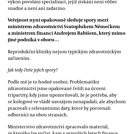
výkon povolání specializaci, jejíž získání není vůbec
snadné a není ani zadarmo.
Veřejnost nyní opakovaně sleduje spory mezi
ministrem zdravotnictví Svatoplukem Němečkem
a ministrem financí Andrejem Babišem, který mimo
jiné podniká v oboru…
Reprodukční kliniky nejsou typickým zdravotnickým
zařízením.
Jak tedy čtete jejich spory?
Podle mě je to hodně osobní. Problematiku
zdravotnictví jsme opakovaně řešili na úrovni
tripartity, kdy jsme upozorňovali, že je potřeba, aby
se kolegové ve vládě navzájem nenapadali, ale abychom
pracovali s relevantními daty, které by porovnali
odborníci na obou stranách.
Ministerstvo zdravotnictví zpracovalo materiál,
ze kterého lze vyčíst, kam v minulých letech finance,