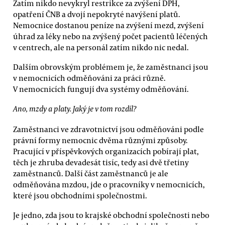
Zatím nikdo nevykryl restrikce za zvýšení DPH,
opatření ČNB a dvojí nepokryté navýšení platů.
Nemocnice dostanou peníze na zvýšení mezd, zvýšení
úhrad za léky nebo na zvýšený počet pacientů léčených
v centrech, ale na personál zatím nikdo nic nedal.
Dalším obrovským problémem je, že zaměstnanci jsou
v nemocnicích odměňováni za práci různě.
V nemocnicích fungují dva systémy odměňování.
Ano, mzdy a platy. Jaký je v tom rozdíl?
Zaměstnanci ve zdravotnictví jsou odměňováni podle
právní formy nemocnic dvěma různými způsoby.
Pracující v příspěvkových organizacích pobírají plat,
těch je zhruba devadesát tisíc, tedy asi dvě třetiny
zaměstnanců. Další část zaměstnanců je ale
odměňována mzdou, jde o pracovníky v nemocnicích,
které jsou obchodními společnostmi.
Je jedno, zda jsou to krajské obchodní společnosti nebo