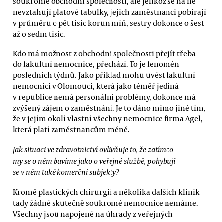
soukromé obchodní společnosti, ale jelikož se na ně
nevztahují platové tabulky, jejich zaměstnanci pobírají
v průměru o pět tisíc korun míň, sestry dokonce o šest
až o sedm tisíc.
Kdo má možnost z obchodní společnosti přejít třeba
do fakultní nemocnice, přechází. To je fenomén
posledních týdnů. Jako příklad mohu uvést fakultní
nemocnici v Olomouci, která jako téměř jediná
v republice nemá personální problémy, dokonce má
zvýšený zájem o zaměstnání. Je to dáno mimo jiné tím,
že v jejím okolí vlastní všechny nemocnice firma Agel,
která platí zaměstnancům méně.
Jak situaci ve zdravotnictví ovlivňuje to, že zatímco
my se o něm bavíme jako o veřejné službě, pohybují
se v něm také komerční subjekty?
Kromě plastických chirurgií a několika dalších klinik
tady žádné skutečně soukromé nemocnice nemáme.
Všechny jsou napojené na úhrady z veřejných