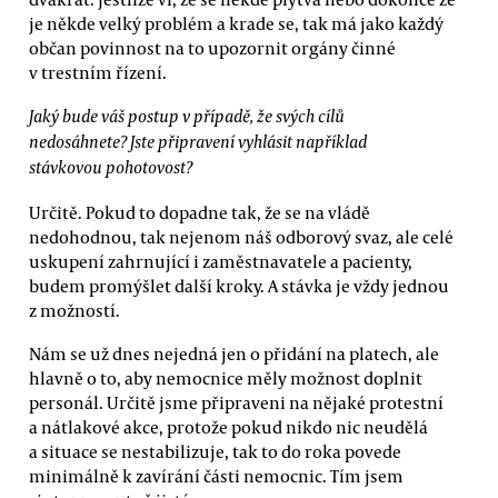
je někde velký problém a krade se, tak má jako každý
občan povinnost na to upozornit orgány činné
v trestním řízení.
Jaký bude váš postup v případě, že svých cílů
nedosáhnete? Jste připravení vyhlásit například
stávkovou pohotovost?
Určitě. Pokud to dopadne tak, že se na vládě
nedohodnou, tak nejenom náš odborový svaz, ale celé
uskupení zahrnující i zaměstnavatele a pacienty,
budem promýšlet další kroky. A stávka je vždy jednou
z možností.
Nám se už dnes nejedná jen o přidání na platech, ale
hlavně o to, aby nemocnice měly možnost doplnit
personál. Určitě jsme připraveni na nějaké protestní
a nátlakové akce, protože pokud nikdo nic neudělá
a situace se nestabilizuje, tak to do roka povede
minimálně k zavírání části nemocnic. Tím jsem