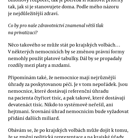
tak, jak si je stanovujete doma. Podle mého názoru
je nejdůležitější zdraví.
Co by pro naše zdravotnictví znamenal větší tlak
na privatizaci?
Něco takového se může stát po krajských volbách…
V některých nemocnicích by se změnou právní formy
nemohly použít platové tabulky. Dál by se propadaly
rozdíly mezi platy a mzdami.
Připomínám také, že nemocnice mají nejrůznější
úhrady za poskytovanou péči. Je v tom nepořádek. Jsou
nemocnice, které dostávají referenční úhradu
na pacienta čtyřicet tisíc, a pak takové, které dostávají
devatenáct tisíc. Nikdo to systémově neřešil, ani
hejtmani. Srovnání úhrad nemocnicím bude vyžadovat
přidání dalších miliard.
Obávám se, že po krajských volbách může dojít k tomu,
že se změní politická reprezentace a na krajské úřady