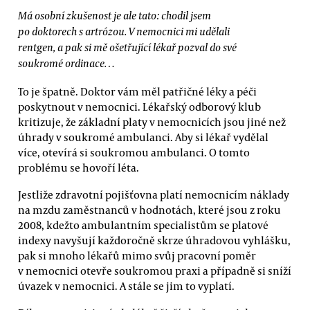
Má osobní zkušenost je ale tato: chodil jsem
po doktorech s artrózou. V nemocnici mi udělali
rentgen, a pak si mě ošetřující lékař pozval do své
soukromé ordinace…
To je špatně. Doktor vám měl patřičné léky a péči
poskytnout v nemocnici. Lékařský odborový klub
kritizuje, že základní platy v nemocnicích jsou jiné než
úhrady v soukromé ambulanci. Aby si lékař vydělal
více, otevírá si soukromou ambulanci. O tomto
problému se hovoří léta.
Jestliže zdravotní pojišťovna platí nemocnicím náklady
na mzdu zaměstnanců v hodnotách, které jsou z roku
2008, kdežto ambulantním specialistům se platové
indexy navyšují každoročně skrze úhradovou vyhlášku,
pak si mnoho lékařů mimo svůj pracovní poměr
v nemocnici otevře soukromou praxi a případně si sníží
úvazek v nemocnici. A stále se jim to vyplatí.