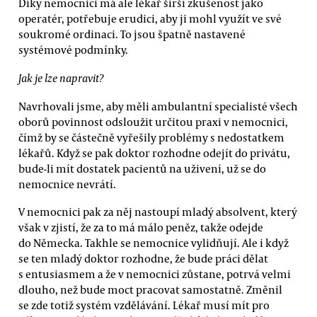
Díky nemocnici má ale lékař širší zkušenost jako
operatér, potřebuje erudici, aby ji mohl využít ve své
soukromé ordinaci. To jsou špatně nastavené
systémové podmínky.
Jak je lze napravit?
Navrhovali jsme, aby měli ambulantní specialisté všech
oborů povinnost odsloužit určitou praxi v nemocnici,
čímž by se částečně vyřešily problémy s nedostatkem
lékařů. Když se pak doktor rozhodne odejít do privátu,
bude-li mít dostatek pacientů na uživení, už se do
nemocnice nevrátí.
V nemocnici pak za něj nastoupí mladý absolvent, který
však v zjistí, že za to má málo peněz, takže odejde
do Německa. Takhle se nemocnice vylidňují. Ale i když
se ten mladý doktor rozhodne, že bude práci dělat
s entusiasmem a že v nemocnici zůstane, potrvá velmi
dlouho, než bude moct pracovat samostatně. Změnil
se zde totiž systém vzdělávání. Lékař musí mít pro