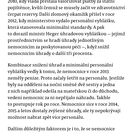
2010, kdy vláda přestala valorizovat platby za státní
pojištěnce, kvůli čemuž se musely začít ve zdravotnictví
čerpat rezervy. Další zlomový okamžik přišel v roce
2012, kdy ministerstvo vydalo personální vyhlášku,
která stanovovala minimální standardy. A pak
to dorazil ministr Heger úhradovou vyhláškou — jejímž
prostřednictvím se hradí úhrady jednotlivým
nemocnicím za poskytovanou péči —, když snížil
nemocnicím úhrady o další tři procenta.
Kombinace snížení úhrad a minimální personální
vyhlášky vedly k tomu, že nemocnice v roce 2013
neměly peníze. Proto začaly šetřit na personálu. Jestliže
byly na oddělení na noční směně dvě sestry a jedna
z nich například odešla na mateřskou či do důchodu,
vedení nemocnic za ni nepřijalo náhradu. Takhle
to postupuje rok po roce. Nemocnice sice v roce 2014,
2015 a letos dostaly zvýšené úhrady, ale ty nepokrývají
možnost nabrat zpět více personálu.
Dalším důležitým faktorem je i to, že se nemocnice