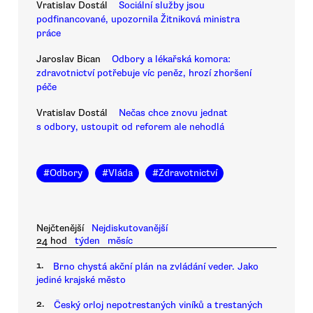
Vratislav Dostál
Sociální služby jsou
podfinancované, upozornila Žitniková ministra
práce
Jaroslav Bican
Odbory a lékařská komora:
zdravotnictví potřebuje víc peněz, hrozí zhoršení
péče
Vratislav Dostál
Nečas chce znovu jednat
s odbory, ustoupit od reforem ale nehodlá
#
Odbory
#
Vláda
#
Zdravotnictví
Nejčtenější
Nejdiskutovanější
24 hod
týden
měsíc
1.
Brno chystá akční plán na zvládání veder. Jako
jediné krajské město
2.
Český orloj nepotrestaných viníků a trestaných