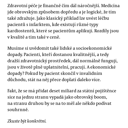
Zdravotní péče je finančně čím dál náročnější. Medicína
jde obrovským způsobem dopředu a je logické, že tím
také zdražuje. Jako klasický příklad lze uvést léčbu
pacientů s infarktem, kde existují různé typy
kardiostentů, které se pacientům aplikují. Rozdíly jsou
v kvalitě a tím také v ceně.
Musíme si uvědomit také lidské a socioekonomické
dopady. Pacienti, kteří dostanou kvalitnější, a tedy
dražší zdravotnický prostředek, dál normálně fungují,
jsou v životě plně uplatnitelní, pracují. A ekonomické
dopady? Pokud by pacient skončil v invalidním
důchodu, stát na něj přece doplatí daleko více.
Fakt, že se má přidat deset miliard za státní pojištěnce
sice na jednu stranu vypadá jako obrovský boom,
na stranu druhou by se na to měl ale někdo podívat
souhrnně.
Zkuste být konkrétní.