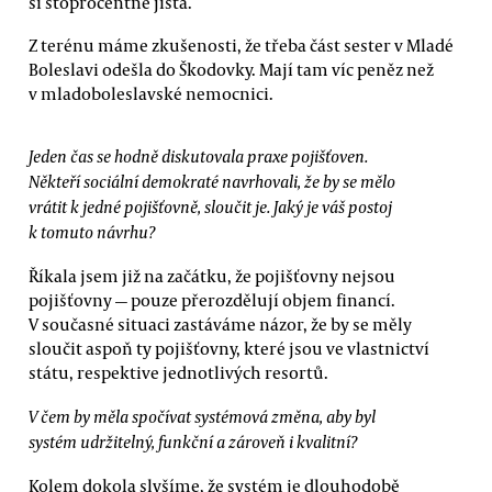
si stoprocentně jistá.
Z terénu máme zkušenosti, že třeba část sester v Mladé
Boleslavi odešla do Škodovky. Mají tam víc peněz než
v mladoboleslavské nemocnici.
Jeden čas se hodně diskutovala praxe pojišťoven.
Někteří sociální demokraté navrhovali, že by se mělo
vrátit k jedné pojišťovně, sloučit je. Jaký je váš postoj
k tomuto návrhu?
Říkala jsem již na začátku, že pojišťovny nejsou
pojišťovny — pouze přerozdělují objem financí.
V současné situaci zastáváme názor, že by se měly
sloučit aspoň ty pojišťovny, které jsou ve vlastnictví
státu, respektive jednotlivých resortů.
V čem by měla spočívat systémová změna, aby byl
systém udržitelný, funkční a zároveň i kvalitní?
Kolem dokola slyšíme, že systém je dlouhodobě