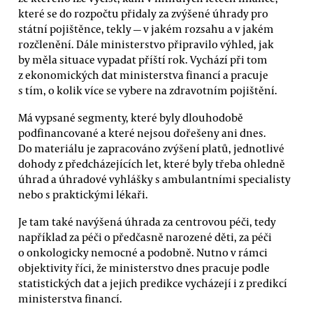
které se do rozpočtu přidaly za zvýšené úhrady pro
státní pojištěnce, tekly — v jakém rozsahu a v jakém
rozčlenění. Dále ministerstvo připravilo výhled, jak
by měla situace vypadat příští rok. Vychází při tom
z ekonomických dat ministerstva financí a pracuje
s tím, o kolik více se vybere na zdravotním pojištění.
Má vypsané segmenty, které byly dlouhodobě
podfinancované a které nejsou dořešeny ani dnes.
Do materiálu je zapracováno zvýšení platů, jednotlivé
dohody z předcházejících let, které byly třeba ohledně
úhrad a úhradové vyhlášky s ambulantními specialisty
nebo s praktickými lékaři.
Je tam také navýšená úhrada za centrovou péči, tedy
například za péči o předčasně narozené děti, za péči
o onkologicky nemocné a podobně. Nutno v rámci
objektivity říci, že ministerstvo dnes pracuje podle
statistických dat a jejich predikce vycházejí i z predikcí
ministerstva financí.