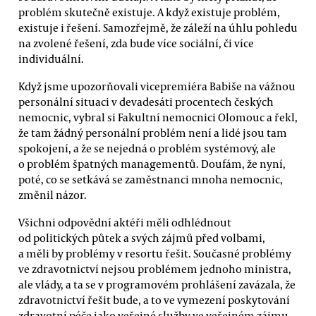
problém skutečně existuje. A když existuje problém,
existuje i řešení. Samozřejmě, že záleží na úhlu pohledu
na zvolené řešení, zda bude více sociální, či více
individuální.
Když jsme upozorňovali vicepremiéra Babiše na vážnou
personální situaci v devadesáti procentech českých
nemocnic, vybral si Fakultní nemocnici Olomouc a řekl,
že tam žádný personální problém není a lidé jsou tam
spokojení, a že se nejedná o problém systémový, ale
o problém špatných managementů. Doufám, že nyní,
poté, co se setkává se zaměstnanci mnoha nemocnic,
změnil názor.
Všichni odpovědní aktéři měli odhlédnout
od politických půtek a svých zájmů před volbami,
a měli by problémy v resortu řešit. Současné problémy
ve zdravotnictví nejsou problémem jednoho ministra,
ale vlády, a ta se v programovém prohlášení zavázala, že
zdravotnictví řešit bude, a to ve vymezení poskytování
zdravotní péče jako veřejné služby ve veřejném zájmu.