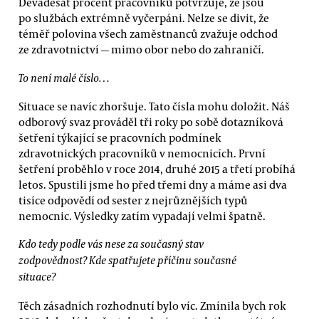
Devadesát procent pracovníků potvrzuje, že jsou
po službách extrémně vyčerpáni. Nelze se divit, že
téměř polovina všech zaměstnanců zvažuje odchod
ze zdravotnictví — mimo obor nebo do zahraničí.
To není malé číslo…
Situace se navíc zhoršuje. Tato čísla mohu doložit. Náš
odborový svaz prováděl tři roky po sobě dotazníková
šetření týkající se pracovních podmínek
zdravotnických pracovníků v nemocnicích. První
šetření proběhlo v roce 2014, druhé 2015 a třetí probíhá
letos. Spustili jsme ho před třemi dny a máme asi dva
tisíce odpovědí od sester z nejrůznějších typů
nemocnic. Výsledky zatím vypadají velmi špatně.
Kdo tedy podle vás nese za současný stav
zodpovědnost? Kde spatřujete příčinu současné
situace?
Těch zásadních rozhodnutí bylo víc. Zmínila bych rok