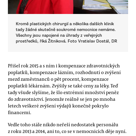
Kromě plastických chirurgií a několika dalších klinik
tady žádné skutečně soukromé nemocnice nemáme.
Všechny jsou napojené na úhrady z veřejných
prostředků, říká Žitniková. Foto Vratislav Dostál, DR
Přišel rok 2015 a s ním i kompenzace zdravotnických
poplatků, kompenzace lázním, rozhodnutí o zvýšení
mezd zaměstnanců o pět procent, kompenzace
poplatků lékárnám. Zvýšily se také ceny za léky. Teď
tady všude slyšíme, že šlo extrémní množství peněz
do zdravotnictví. Jenomže reálně se jen po mnoha
letech veškeré zvýšení výdajů konečně pokrylo
financemi.
Vedle toho stále nikdo neřeší nedostatek personálu
z roku 2013 a 2014, ani to, co se v nemocnicích děje nyní.