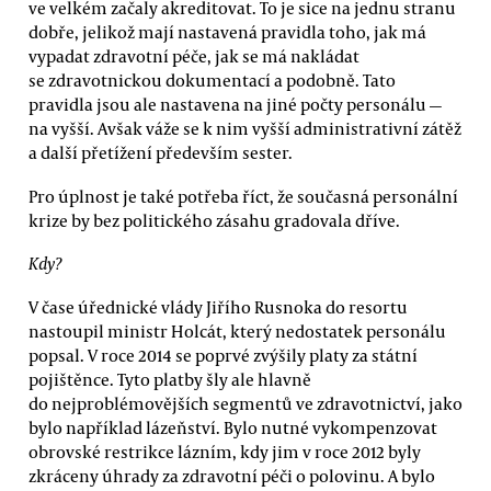
ve velkém začaly akreditovat. To je sice na jednu stranu
dobře, jelikož mají nastavená pravidla toho, jak má
vypadat zdravotní péče, jak se má nakládat
se zdravotnickou dokumentací a podobně. Tato
pravidla jsou ale nastavena na jiné počty personálu —
na vyšší. Avšak váže se k nim vyšší administrativní zátěž
a další přetížení především sester.
Pro úplnost je také potřeba říct, že současná personální
krize by bez politického zásahu gradovala dříve.
Kdy?
V čase úřednické vlády Jiřího Rusnoka do resortu
nastoupil ministr Holcát, který nedostatek personálu
popsal. V roce 2014 se poprvé zvýšily platy za státní
pojištěnce. Tyto platby šly ale hlavně
do nejproblémovějších segmentů ve zdravotnictví, jako
bylo například lázeňství. Bylo nutné vykompenzovat
obrovské restrikce lázním, kdy jim v roce 2012 byly
zkráceny úhrady za zdravotní péči o polovinu. A bylo