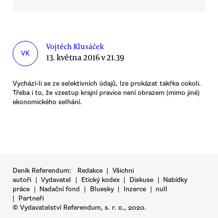
Vojtěch Klusáček
VK
13. května 2016 v 21.39
Vychází-li se ze selektivních údajů, lze prokázat takřka cokoli.
Třeba i to, že vzestup krajní pravice není obrazem (mimo jiné)
ekonomického selhání.
Deník Referendum:
Redakce
|
Všichni
autoři
|
Vydavatel
|
Etický kodex
|
Diskuse
|
Nabídky
práce
|
Nadační fond
|
Bluesky
|
Inzerce
|
null
|
Partneři
© Vydavatelství Referendum, s. r. o., 2020.