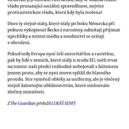
vládu prosazující sociální spravedlnost, nejvíce
protirasistickou vládu, která kdy byla zvolena!
Dnes ty stejné státy, které stály po boku Německa při
pokusu vykopnout Řecko z eurozóny, odmítají přijímat
uprchlíky a místní média a soudnictví se ocitají
v ohrožení.
Pokud tedy Evropa nyní čelí autoritářům a rasistům,
pak by lidé v zemích, které stály u zrodu EU, měli trvat
na tomto: naši předci rozhodně nebojovali s fašismem
jenom proto, aby se nyní znovu vplížil do hlavního
proudu. Sice vyměnil obleky za uniformy, ale je vlečený
stejně žalostným ublíženectvím, které omlouvalo
zločiny minulosti.
Z
The Guardian
přeložil
LUKÁŠ SENFT