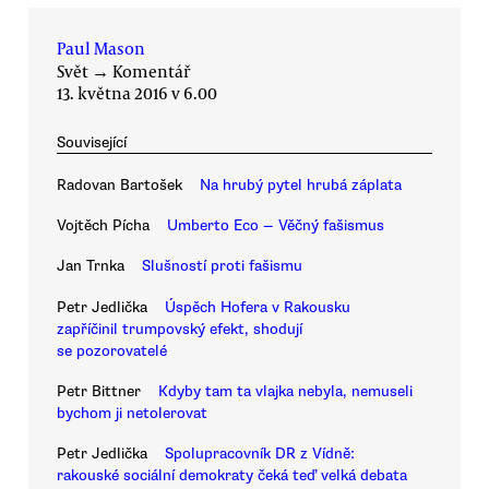
Paul Mason
Svět
→
Komentář
13. května 2016 v 6.00
Související
Radovan Bartošek
Na hrubý pytel hrubá záplata
Vojtěch Pícha
Umberto Eco — Věčný fašismus
Jan Trnka
Slušností proti fašismu
Petr Jedlička
Úspěch Hofera v Rakousku
zapříčinil trumpovský efekt, shodují
se pozorovatelé
Petr Bittner
Kdyby tam ta vlajka nebyla, nemuseli
bychom ji netolerovat
Petr Jedlička
Spolupracovník DR z Vídně:
rakouské sociální demokraty čeká teď velká debata