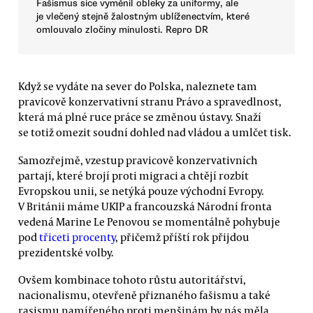
Fašismus sice vyměnil obleky za uniformy, ale
je vlečený stejně žalostným ublíženectvím, které
omlouvalo zločiny minulosti. Repro DR
Když se vydáte na sever do Polska, naleznete tam
pravicově konzervativní stranu Právo a spravedlnost,
která má plné ruce práce se změnou ústavy. Snaží
se totiž omezit soudní dohled nad vládou a umlčet tisk.
Samozřejmě, vzestup pravicově konzervativních
partají, které brojí proti migraci a chtějí rozbít
Evropskou unii, se netýká pouze východní Evropy.
V Británii máme UKIP a francouzská Národní fronta
vedená Marine Le Penovou se momentálně pohybuje
pod
třiceti procenty
, přičemž příští rok přijdou
prezidentské volby.
Ovšem kombinace tohoto růstu autoritářství,
nacionalismu, otevřeně přiznaného fašismu a také
rasismu namířeného proti menšinám by nás měla