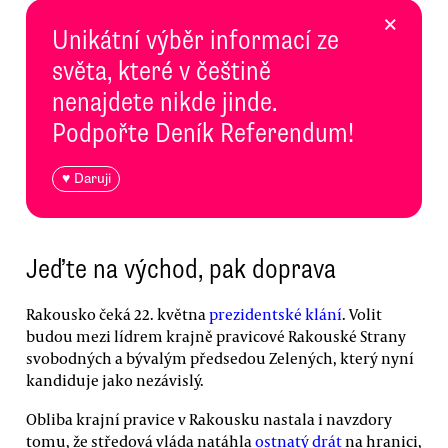
×
Unikátní výběr informací ze
světa, které v češtině
nenajdete nikde jinde.
Podpořte Deník Referendum!
♥ Daruji
Jeďte na východ, pak doprava
Rakousko čeká 22. května
prezidentské klání
. Volit
budou mezi lídrem krajně pravicové Rakouské Strany
svobodných a bývalým předsedou Zelených, který nyní
kandiduje jako nezávislý.
Obliba krajní pravice v Rakousku nastala i navzdory
tomu, že středová vláda natáhla
ostnatý drát
na hranici,