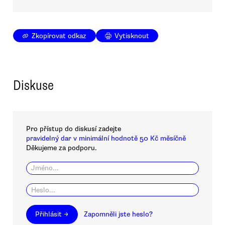
Zkopírovat odkaz
Vytisknout
Diskuse
Pro přístup do diskusí zadejte
pravidelný dar v minimální hodnotě 50 Kč měsíčně
Děkujeme za podporu.
Přihlásit →
Zapomněli jste heslo?