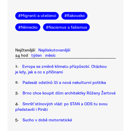
#
Migranti a utečenci
#
Rakousko
#
Německo
#
Nacismus a fašismus
Nejčtenější
Nejdiskutovanější
24 hod
týden
měsíc
1.
Evropa se změně klimatu přizpůsobí. Otázkou
je kdy, jak a co s příčinami
2.
Padesát odstínů lži a nová nekulturní politika
3.
Brno chce koupit dům architektky Růženy Žertové
4.
Smršť stínových vlád: po STAN a ODS tu svou
představili i Piráti
5.
Sucho v době motoristické