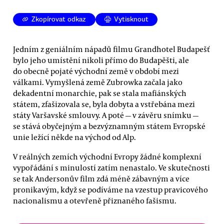
Zkopírovat odkaz
Vytisknout
Jedním z geniálním nápadů filmu Grandhotel Budapešť
bylo jeho umístění nikoli přímo do Budapěšti, ale
do obecně pojaté východní země v období mezi
válkami. Vymyšlená země Zubrowka začala jako
dekadentní monarchie, pak se stala mafiánských
státem, zfašizovala se, byla dobyta a vstřebána mezi
státy Varšavské smlouvy. A poté — v závěru snímku —
se stává obyčejným a bezvýznamným státem Evropské
unie ležící někde na východ od Alp.
V reálných zemích východní Evropy žádné komplexní
vypořádání s minulostí zatím nenastalo. Ve skutečnosti
se tak Andersonův film zdá méně zábavným a více
pronikavým, když se podíváme na vzestup pravicového
nacionalismu a otevřeně přiznaného fašismu.