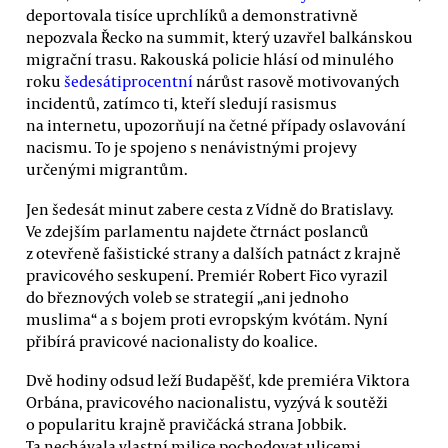
deportovala tisíce uprchlíků a demonstrativně
nepozvala Řecko na summit, který uzavřel balkánskou
migrační trasu. Rakouská policie hlásí od minulého
roku
šedesátiprocentní
nárůst rasově motivovaných
incidentů, zatímco ti, kteří sledují rasismus
na internetu, upozorňují na četné případy oslavování
nacismu. To je spojeno s nenávistnými projevy
určenými migrantům.
Jen šedesát minut zabere cesta z Vídně do Bratislavy.
Ve zdejším parlamentu najdete čtrnáct poslanců
z otevřeně fašistické strany a dalších patnáct z krajně
pravicového seskupení. Premiér Robert Fico vyrazil
do březnových voleb se strategií „ani jednoho
muslima“ a s bojem proti evropským kvótám. Nyní
přibírá pravicové nacionalisty do koalice.
Dvě hodiny odsud leží Budapěšť, kde premiéra Viktora
Orbána, pravicového nacionalistu, vyzývá k soutěži
o popularitu krajně pravičácká strana Jobbik.
Ta nechávala vlastní milice pochodovat ulicemi