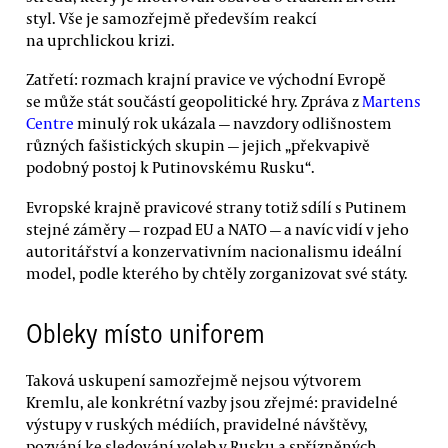
styl. Vše je samozřejmě především reakcí
na uprchlickou krizi.
Zatřetí: rozmach krajní pravice ve východní Evropě
se může stát součástí geopolitické hry. Zpráva z
Martens
Centre
minulý rok ukázala — navzdory odlišnostem
různých fašistických skupin — jejich „překvapivě
podobný postoj k Putinovskému Rusku“.
Evropské krajně pravicové strany totiž sdílí s Putinem
stejné záměry — rozpad EU a NATO — a navíc vidí v jeho
autoritářství a konzervativním nacionalismu ideální
model, podle kterého by chtěly zorganizovat své státy.
Obleky místo uniforem
Taková uskupení samozřejmě nejsou výtvorem
Kremlu, ale konkrétní vazby jsou zřejmé: pravidelné
výstupy v ruských médiích, pravidelné návštěvy,
pozvání ke sledování voleb v Rusku a spřízněných