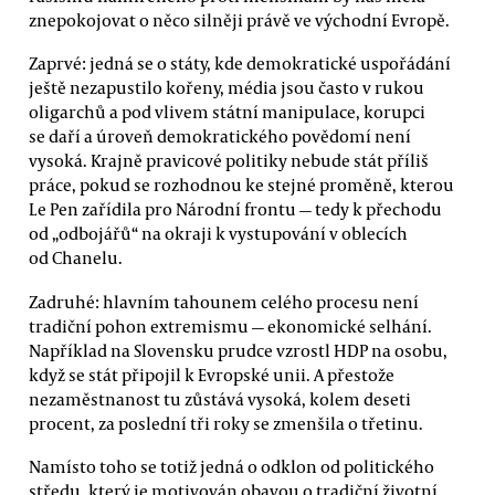
znepokojovat o něco silněji právě ve východní Evropě.
Zaprvé: jedná se o státy, kde demokratické uspořádání
ještě nezapustilo kořeny, média jsou často v rukou
oligarchů a pod vlivem státní manipulace, korupci
se daří a úroveň demokratického povědomí není
vysoká. Krajně pravicové politiky nebude stát příliš
práce, pokud se rozhodnou ke stejné proměně, kterou
Le Pen zařídila pro Národní frontu — tedy k přechodu
od „odbojářů“ na okraji k vystupování v oblecích
od Chanelu.
Zadruhé: hlavním tahounem celého procesu není
tradiční pohon extremismu — ekonomické selhání.
Například na Slovensku prudce vzrostl HDP na osobu,
když se stát připojil k Evropské unii. A přestože
nezaměstnanost tu zůstává vysoká, kolem deseti
procent, za poslední tři roky se zmenšila o třetinu.
Namísto toho se totiž jedná o odklon od politického
středu, který je motivován obavou o tradiční životní