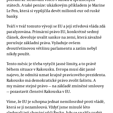
státech. A také peníze: ukázkovým příkladem je Marine
Le Pen, která si vypůjčila devět milionů eur od ruské
banky.
Tváří v tvář tomuto vývoji se EU a její středová vláda zdá
paralyzována. Primární právo EU, konkrétně sedmý
článek, dovoluje uvalit sankce na zemi, která závažně
porušuje základní práva. Vyžaduje ovšem
dvoutřetinovou většinu parlamentu a zatím nebyl
nikdy použit.
Tento měsíc je třeba vytyčit jasné limity, a to právě
během situace v Rakousku. Evropa musí dát jasně
najevo, že odmítá uznat krajně pravicového prezidenta.
Rakousko má demokratické právo zvolit fašistu. A
my máme stejné právo — na základě zmíněné smlouvy
— pozastavit členství Rakouska v EU.
Víme, že EU je schopna jednat nemilosrdně proti vládě,
která se jí nezamlouvá. Vždyť jsme minulé léto
sledovali její chování vůči Řecku, kdy se snažila rozbít