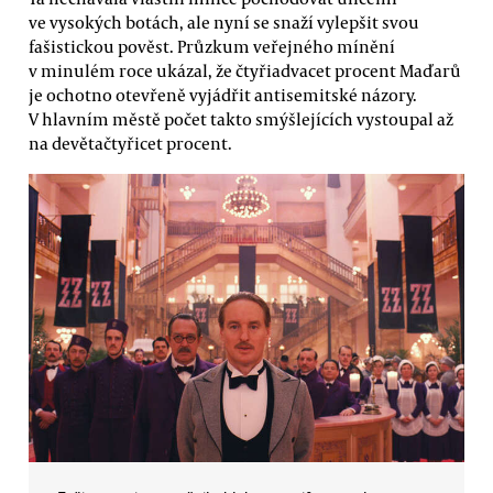
ve vysokých botách, ale nyní se snaží vylepšit svou
fašistickou pověst. Průzkum veřejného mínění
v minulém roce ukázal, že čtyřiadvacet procent Maďarů
je ochotno otevřeně vyjádřit antisemitské názory.
V hlavním městě počet takto smýšlejících vystoupal až
na devětačtyřicet procent.