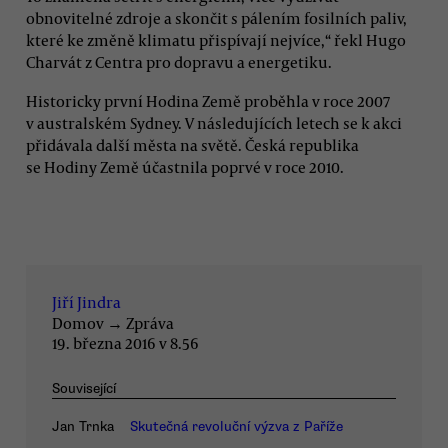
obnovitelné zdroje a skončit s pálením fosilních paliv,
které ke změně klimatu přispívají nejvíce,“ řekl Hugo
Charvát z Centra pro dopravu a energetiku.
Historicky první Hodina Země proběhla v roce 2007
v australském Sydney. V následujících letech se k akci
přidávala další města na světě. Česká republika
se Hodiny Země účastnila poprvé v roce 2010.
Jiří Jindra
Domov
→
Zpráva
19. března 2016 v 8.56
Související
Jan Trnka
Skutečná revoluční výzva z Paříže