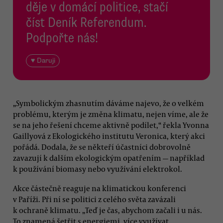
děje v domácí politice, stačí
číst Deník Referendum.
Podpořte nás!
♥ Daruji
„Symbolickým zhasnutím dáváme najevo, že o velkém
problému, kterým je změna klimatu, nejen víme, ale že
se na jeho řešení chceme aktivně podílet,“ řekla Yvonna
Gaillyová z Ekologického institutu Veronica, který akci
pořádá. Dodala, že se někteří účastníci dobrovolně
zavazují k dalším ekologickým opatřením — například
k používání biomasy nebo využívání elektrokol.
Akce částečně reaguje na klimatickou konferenci
v Paříži. Při ní se politici z celého světa zavázali
k ochraně klimatu. „Teď je čas, abychom začali i u nás.
To znamená šetřit s energiemi, více využívat