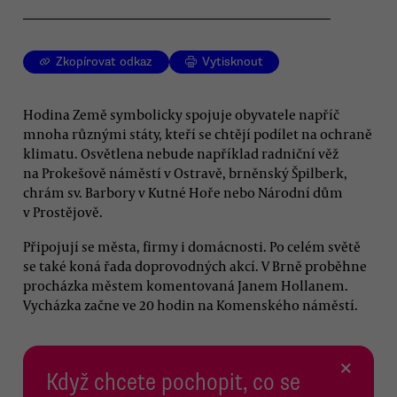
Zkopírovat odkaz
Vytisknout
Hodina Země symbolicky spojuje obyvatele napříč
mnoha různými státy, kteří se chtějí podílet na ochraně
klimatu. Osvětlena nebude například radniční věž
na Prokešově náměstí v Ostravě, brněnský Špilberk,
chrám sv. Barbory v Kutné Hoře nebo Národní dům
v Prostějově.
Připojují se města, firmy i domácnosti. Po celém světě
se také koná řada doprovodných akcí. V Brně proběhne
procházka městem komentovaná Janem Hollanem.
Vycházka začne ve 20 hodin na Komenského náměstí.
×
Když chcete pochopit, co se