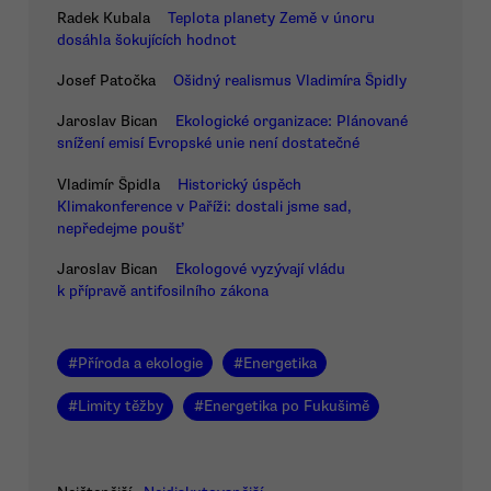
Radek Kubala
Teplota planety Země v únoru
dosáhla šokujících hodnot
Josef Patočka
Ošidný realismus Vladimíra Špidly
Jaroslav Bican
Ekologické organizace: Plánované
snížení emisí Evropské unie není dostatečné
Vladimír Špidla
Historický úspěch
Klimakonference v Paříži: dostali jsme sad,
nepředejme poušť
Jaroslav Bican
Ekologové vyzývají vládu
k přípravě antifosilního zákona
#
Příroda a ekologie
#
Energetika
#
Limity těžby
#
Energetika po Fukušimě