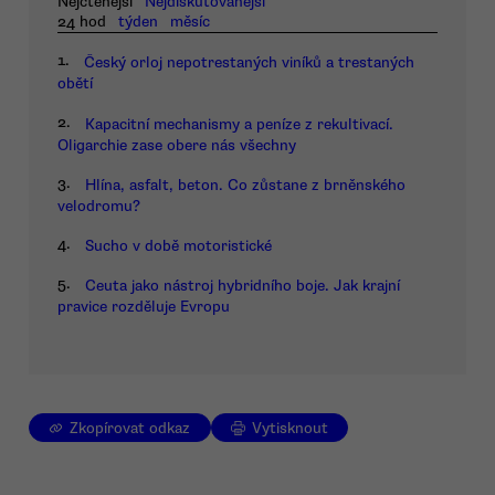
Nejčtenější
Nejdiskutovanější
24 hod
týden
měsíc
1.
Český orloj nepotrestaných viníků a trestaných
obětí
2.
Kapacitní mechanismy a peníze z rekultivací.
Oligarchie zase obere nás všechny
3.
Hlína, asfalt, beton. Co zůstane z brněnského
velodromu?
4.
Sucho v době motoristické
5.
Ceuta jako nástroj hybridního boje. Jak krajní
pravice rozděluje Evropu
Zkopírovat odkaz
Vytisknout