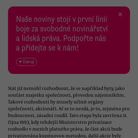
×
Naše noviny stojí v první linii
boje za svobodné novinářství
a lidská práva. Podpořte nás
a přidejte se k nám!
♥ Daruji
Stát již nemohl rozhodnout, že se například byty, jako
součást majetku společnosti, převedou nájemníkům.
Takové rozhodnutí by musely učinit orgány
společnosti, akcionáři. Ač se to nezdá, je to, zejména pro
budoucnost, zásadní rozdíl. Tato etapa byla završena 11.
října 1993, kdy tehdejší Ministerstvo privatizace
rozhodlo v mezích platného práva, že část akcií bude
privatizována kupónovou metodou, další akcie byly