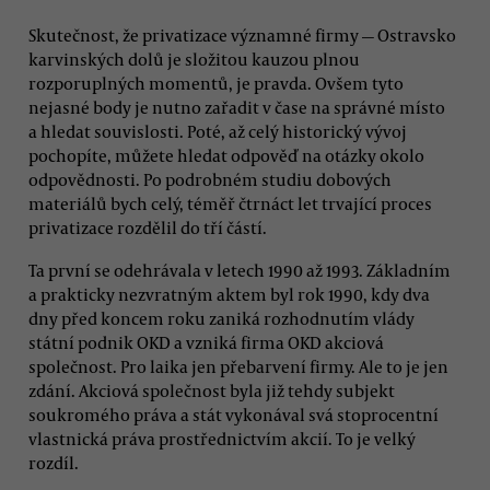
Skutečnost, že privatizace významné firmy — Ostravsko
karvinských dolů je složitou kauzou plnou
rozporuplných momentů, je pravda. Ovšem tyto
nejasné body je nutno zařadit v čase na správné místo
a hledat souvislosti. Poté, až celý historický vývoj
pochopíte, můžete hledat odpověď na otázky okolo
odpovědnosti. Po podrobném studiu dobových
materiálů bych celý, téměř čtrnáct let trvající proces
privatizace rozdělil do tří částí.
Ta první se odehrávala v letech 1990 až 1993. Základním
a prakticky nezvratným aktem byl rok 1990, kdy dva
dny před koncem roku zaniká rozhodnutím vlády
státní podnik OKD a vzniká firma OKD akciová
společnost. Pro laika jen přebarvení firmy. Ale to je jen
zdání. Akciová společnost byla již tehdy subjekt
soukromého práva a stát vykonával svá stoprocentní
vlastnická práva prostřednictvím akcií. To je velký
rozdíl.