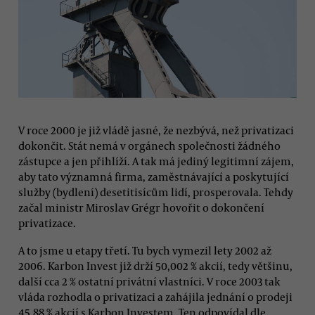
V roce 2000 je již vládě jasné, že nezbývá, než privatizaci
dokončit. Stát nemá v orgánech společnosti žádného
zástupce a jen přihlíží. A tak má jediný legitimní zájem,
aby tato významná firma, zaměstnávající a poskytující
služby (bydlení) desetitisícům lidí, prosperovala. Tehdy
začal ministr Miroslav Grégr hovořit o dokončení
privatizace.
A to jsme u etapy třetí. Tu bych vymezil lety 2002 až
2006. Karbon Invest již drží 50,002 % akcií, tedy většinu,
další cca 2 % ostatní privátní vlastníci. V roce 2003 tak
vláda rozhodla o privatizaci a zahájila jednání o prodeji
45,88 % akcií s Karbon Investem. Ten odpovídal dle