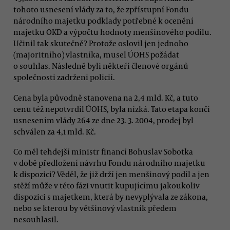
tohoto usnesení vlády za to, že zpřístupní Fondu
národního majetku podklady potřebné k ocenění
majetku OKD a výpočtu hodnoty menšinového podílu.
Učinil tak skutečně? Protože oslovil jen jednoho
(majoritního) vlastníka, musel ÚOHS požádat
o souhlas. Následně byli někteří členové orgánů
společnosti zadrženi policií.
Cena byla původně stanovena na 2,4 mld. Kč, a tuto
cenu též nepotvrdil ÚOHS, byla nízká. Tato etapa končí
usnesením vlády 264 ze dne 23. 3. 2004, prodej byl
schválen za 4,1 mld. Kč.
Co měl tehdejší ministr financí Bohuslav Sobotka
v době předložení návrhu Fondu národního majetku
k dispozici? Věděl, že již drží jen menšinový podíl a jen
stěží může v této fázi vnutit kupujícímu jakoukoliv
dispozici s majetkem, která by nevyplývala ze zákona,
nebo se kterou by většinový vlastník předem
nesouhlasil.