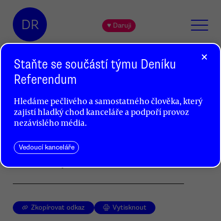
DR
♥ Daruji
×
Staňte se součástí týmu Deníku
Referendum
Kauza OKD: odpovědnost nelze
Hledáme pečlivého a samostatného člověka, který
svalovat z Bakaly na Sobotku
zajistí hladký chod kanceláře a podpoří provoz
Ivan Přikryl
nezávislého média.
Při privatizaci a doprivatizaci OKD vznikla státu
Vedoucí kanceláře
škoda. Kdo přesně je ale za to odpovědný,
se dodnes nevyšetřilo.
Zkopírovat odkaz
Vytisknout