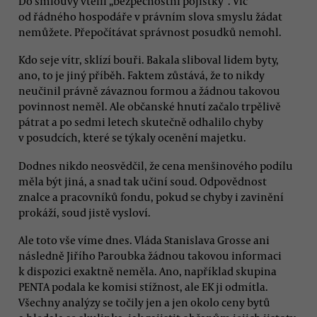
Do smlouvy vtělil „bezpečnostní pojistky“. Víc
od řádného hospodáře v právním slova smyslu žádat
nemůžete. Přepočítávat správnost posudků nemohl.
Kdo seje vítr, sklízí bouři. Bakala sliboval lidem byty,
ano, to je jiný příběh. Faktem zůstává, že to nikdy
neučinil právně závaznou formou a žádnou takovou
povinnost neměl. Ale občanské hnutí začalo trpělivě
pátrat a po sedmi letech skutečně odhalilo chyby
v posudcích, které se týkaly ocenění majetku.
Dodnes nikdo neosvědčil, že cena menšinového podílu
měla být jiná, a snad tak učiní soud. Odpovědnost
znalce a pracovníků fondu, pokud se chyby i zavinění
prokáží, soud jistě vysloví.
Ale toto vše víme dnes. Vláda Stanislava Grosse ani
následně Jiřího Paroubka žádnou takovou informaci
k dispozici exaktně neměla. Ano, například skupina
PENTA podala ke komisi stížnost, ale EK ji odmítla.
Všechny analýzy se točily jen a jen okolo ceny bytů