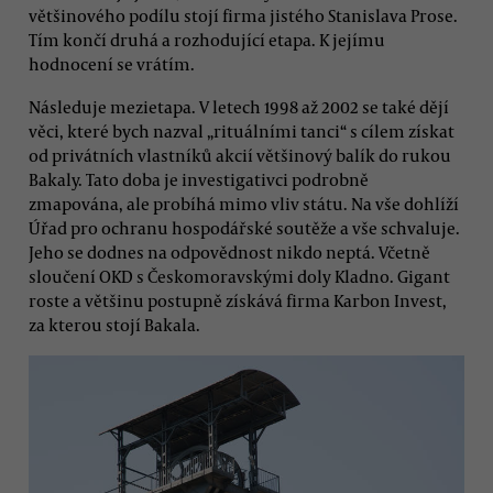
většinového podílu stojí firma jistého Stanislava Prose.
Tím končí druhá a rozhodující etapa. K jejímu
hodnocení se vrátím.
Následuje mezietapa. V letech 1998 až 2002 se také dějí
věci, které bych nazval „rituálními tanci“ s cílem získat
od privátních vlastníků akcií většinový balík do rukou
Bakaly. Tato doba je investigativci podrobně
zmapována, ale probíhá mimo vliv státu. Na vše dohlíží
Úřad pro ochranu hospodářské soutěže a vše schvaluje.
Jeho se dodnes na odpovědnost nikdo neptá. Včetně
sloučení OKD s Českomoravskými doly Kladno. Gigant
roste a většinu postupně získává firma Karbon Invest,
za kterou stojí Bakala.