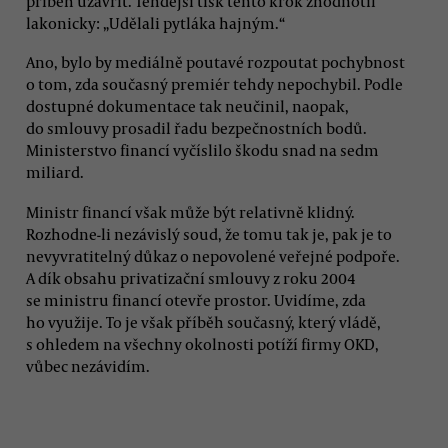
příběh uzavřít. Tehdejší tisk tento krok zhodnotil
lakonicky: „Udělali pytláka hajným.“
Ano, bylo by mediálně poutavé rozpoutat pochybnost
o tom, zda současný premiér tehdy nepochybil. Podle
dostupné dokumentace tak neučinil, naopak,
do smlouvy prosadil řadu bezpečnostních bodů.
Ministerstvo financí vyčíslilo škodu snad na sedm
miliard.
Ministr financí však může být relativně klidný.
Rozhodne-li nezávislý soud, že tomu tak je, pak je to
nevyvratitelný důkaz o nepovolené veřejné podpoře.
A dík obsahu privatizační smlouvy z roku 2004
se ministru financí otevře prostor. Uvidíme, zda
ho využije. To je však příběh současný, který vládě,
s ohledem na všechny okolnosti potíží firmy OKD,
vůbec nezávidím.