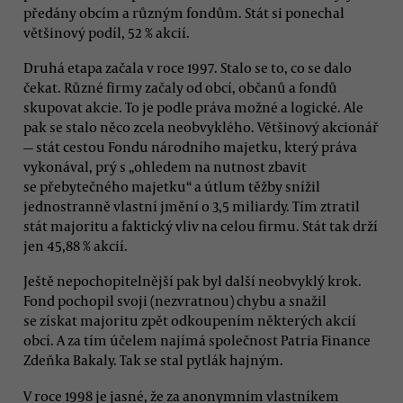
předány obcím a různým fondům. Stát si ponechal
většinový podíl, 52 % akcií.
Druhá etapa začala v roce 1997. Stalo se to, co se dalo
čekat. Různé firmy začaly od obcí, občanů a fondů
skupovat akcie. To je podle práva možné a logické. Ale
pak se stalo něco zcela neobvyklého. Většinový akcionář
— stát cestou Fondu národního majetku, který práva
vykonával, prý s „ohledem na nutnost zbavit
se přebytečného majetku“ a útlum těžby snížil
jednostranně vlastní jmění o 3,5 miliardy. Tím ztratil
stát majoritu a faktický vliv na celou firmu. Stát tak drží
jen 45,88 % akcií.
Ještě nepochopitelnější pak byl další neobvyklý krok.
Fond pochopil svoji (nezvratnou) chybu a snažil
se získat majoritu zpět odkoupením některých akcií
obcí. A za tím účelem najímá společnost Patria Finance
Zdeňka Bakaly. Tak se stal pytlák hajným.
V roce 1998 je jasné, že za anonymním vlastníkem