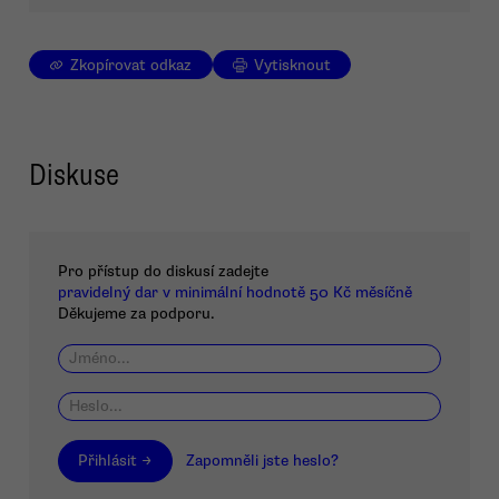
Zkopírovat odkaz
Vytisknout
Diskuse
Pro přístup do diskusí zadejte
pravidelný dar v minimální hodnotě 50 Kč měsíčně
Děkujeme za podporu.
Přihlásit →
Zapomněli jste heslo?