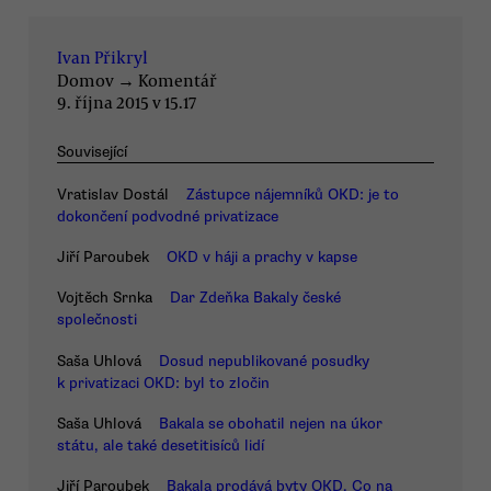
Ivan Přikryl
Domov
→
Komentář
9. října 2015 v 15.17
Související
Vratislav Dostál
Zástupce nájemníků OKD: je to
dokončení podvodné privatizace
Jiří Paroubek
OKD v háji a prachy v kapse
Vojtěch Srnka
Dar Zdeňka Bakaly české
společnosti
Saša Uhlová
Dosud nepublikované posudky
k privatizaci OKD: byl to zločin
Saša Uhlová
Bakala se obohatil nejen na úkor
státu, ale také desetitisíců lidí
Jiří Paroubek
Bakala prodává byty OKD. Co na