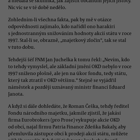
a hledala se skulinka, jak zajistit občanům jejich jistoty.
Nic víc se v té době nedělo.
Zohledním-li všechna fakta, pak by mě v otázce
odpovědnosti zajímalo, kdo nařídil ono harakiri
s jednostranným snižováním hodnoty akcií státu v roce
1997. Stal-li se, obrazně, „majetkový zločin“, tak se stal
v tuto dobu.
Tehdejší šéf FNM Jan Juchelka k tomu řekl: „Nevím, kdo
to tehdy vymyslel, ale základní jmění OKD nebylo v roce
1997 sníženo plošně, ale jen na úkor fondu, tedy státu,
který tak ztratil v OKD většinu.“ Stejně se vyjádřil
náměstek a později uznávaný ministr financí Eduard
Janota.
A když si dále dohledáte, že Roman Češka, tehdy ředitel
Fondu národního majetku, jakmile zjistil, že jakási
firma Eurobrokers (pro Prose) vykupuje akcie OKD
od obcí, najal firmu Patria Finance Zdeňka Bakaly, aby
přemluvila zástupce obcí k prodeji akcií státu, můžete