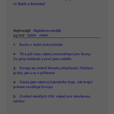
to Babiš a Sobotka?
Nejčtenější
Nejdiskutovanější
24 hod
týden
měsíc
1.
Sucho v době motoristické
2.
Tři a půl roku vládní zmocněnkyní pro Romy:
Co jsme dokázali a proč jsem odešla
3.
Evropa se změně klimatu přizpůsobí. Otázkou
je kdy, jak a co s příčinami
4.
Ceuta jako nástroj hybridního boje. Jak krajní
pravice rozděluje Evropu
5.
Zrušení devátých tříd: nápad pro okurkovou
sezónu