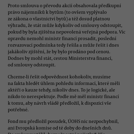
Proto smlouva o převodu akcií obsahovala předkupní
právo nájemníků k bytům (to ovšem vyplývalo
ze zákona o vlastnictví bytů) a též dosud platnou
výhradu, že stát může kdykoliv od smlouvy odstoupit,
pokud by byla zjištěna nepovolená veřejná podpora. Víc
opravdu nemohl ministr financí prosadit, poslední
rozvazovací podmínka tedy řešila a může řešit i dnes
jakákoliv zjištění, že by bylo prodáno pod cenou.
Dodnes by mohl stát, cestou Ministerstva financí,
od smlouvy odstoupit.
Chceme-li řešit odpovědnost kohokoliv, musíme
na fakta hledět úhlem pohledu informací, které měli
aktéři o kauze tehdy, nikoliv dnes. To je logické, ale
nikdo to nerespektuje. Podle mě měl ministr financí
k tomu, aby návrh vládě předložil, k dispozici vše
potřebné.
Fond mu předložil posudek, ÚOHS nic nezpochybnil,
ani Evropská komise od té doby do dnešních dnů.