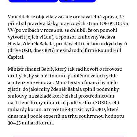
V médiích se objevila v zásadě očekávatelná zpráva, že
přítel sil pravdy a lásky, pravicových stran TOP 09, ODS a
VV (po volbách v roce 2010 se chlubil, že on pomohl
vytvořit jejich vládu), a sponzor knihovny Václava
Havla, Zdeněk Bakala, prodává 44 tisíc hornických bytů
(dříve OKD, dnes RPG) mezinárodní firmě Round Hill
Capital.
Ministr financí Babiš, který tak rád hovoří o férovosti
druhých, by se měl tomuto problému velmi rychle
a intenzivně věnovat. Ministerstvo financí by mělo
zjistit, do jaké míry Zdeněk Bakala splnil podmínky
smlouvy, na základě které získal prostřednictvím
nastrčené firmy minoritní podíl ve firmě OKD za 4,1
miliardy korun, a to včetně 44 tisíc bytů OKD, které
dnes mají podle expertů na trhu souhrnnou hodnotu
30—35 miliard korun.