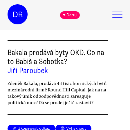
DR
♥ Daruji
Bakala prodává byty OKD. Co na
to Babiš a Sobotka?
Jiří Paroubek
Zdeněk Bakala, prodává 44 tisíc hornických bytů
mezinárodní firmě Round Hill Capital. Jak na na
takový únik od zodpovědnosti zareaguje
politická moc? Dá se prodej ještě zastavit?
Zkopírovat odkaz
Vytisknout