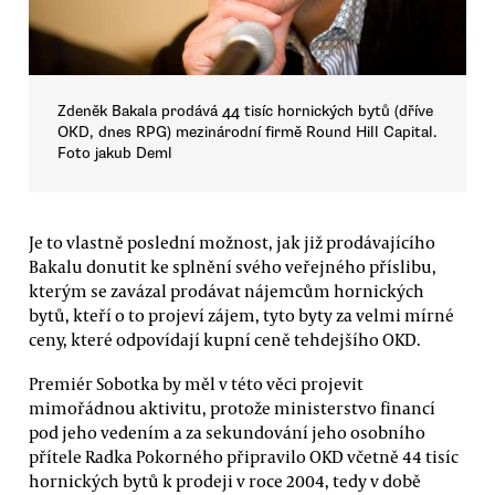
Zdeněk Bakala prodává 44 tisíc hornických bytů (dříve
OKD, dnes RPG) mezinárodní firmě Round Hill Capital.
Foto jakub Deml
Je to vlastně poslední možnost, jak již prodávajícího
Bakalu donutit ke splnění svého veřejného příslibu,
kterým se zavázal prodávat nájemcům hornických
bytů, kteří o to projeví zájem, tyto byty za velmi mírné
ceny, které odpovídají kupní ceně tehdejšího OKD.
Premiér Sobotka by měl v této věci projevit
mimořádnou aktivitu, protože ministerstvo financí
pod jeho vedením a za sekundování jeho osobního
přítele Radka Pokorného připravilo OKD včetně 44 tisíc
hornických bytů k prodeji v roce 2004, tedy v době