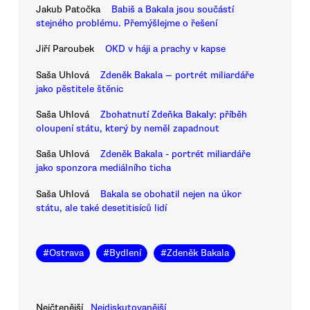
Jakub Patočka
Babiš a Bakala jsou součástí
stejného problému. Přemýšlejme o řešení
Jiří Paroubek
OKD v háji a prachy v kapse
Saša Uhlová
Zdeněk Bakala — portrét miliardáře
jako pěstitele štěnic
Saša Uhlová
Zbohatnutí Zdeňka Bakaly: příběh
oloupení státu, který by neměl zapadnout
Saša Uhlová
Zdeněk Bakala - portrét miliardáře
jako sponzora mediálního ticha
Saša Uhlová
Bakala se obohatil nejen na úkor
státu, ale také desetitisíců lidí
#
Ostrava
#
Bydlení
#
Zdeněk Bakala
Nejčtenější
Nejdiskutovanější