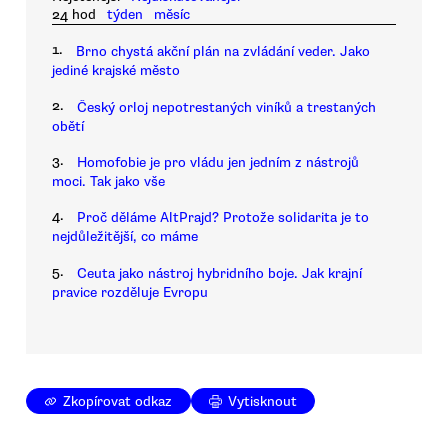
24 hod
týden
měsíc
1.
Brno chystá akční plán na zvládání veder. Jako
jediné krajské město
2.
Český orloj nepotrestaných viníků a trestaných
obětí
3.
Homofobie je pro vládu jen jedním z nástrojů
moci. Tak jako vše
4.
Proč děláme AltPrajd? Protože solidarita je to
nejdůležitější, co máme
5.
Ceuta jako nástroj hybridního boje. Jak krajní
pravice rozděluje Evropu
Zkopírovat odkaz
Vytisknout