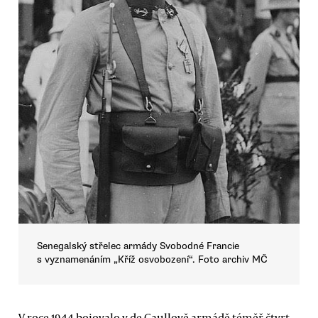
Senegalský střelec armády Svobodné Francie
s vyznamenáním „Kříž osvobození“. Foto archiv MČ
V roce 1944 bojovalo v de Gaullově armádě téměř čtvrt