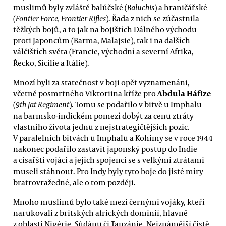
muslimů byly zvláště balúčské (
Baluchis
) a hraničářské
(
Fontier Force, Frontier Rifles
). Řada z nich se zúčastnila
těžkých bojů, a to jak na bojištích Dálného východu
proti Japoncům (Barma, Malajsie), tak i na dalších
válčištích světa (Francie, východní a severní Afrika,
Řecko, Sicílie a Itálie).
Mnozí byli za statečnost v boji opět vyznamenáni,
Abdula Háfize
včetně posmrtného Viktoriina kříže pro
(
9th Jat Regiment
). Tomu se podařilo v bitvě u Imphalu
na barmsko-indickém pomezí dobýt za cenu ztráty
vlastního života jednu z nejstrategičtějších pozic.
V paralelních bitvách u Imphalu a Kohimy se v roce 1944
nakonec podařilo zastavit japonský postup do Indie
a císařští vojáci a jejich spojenci se s velkými ztrátami
museli stáhnout. Pro Indy byly tyto boje do jisté míry
bratrovražedné, ale o tom později.
Mnoho muslimů bylo také mezi černými vojáky, kteří
narukovali z britských afrických dominií, hlavně
z oblasti Nigérie, Súdánu či Tanzánie. Nejznámější čistě