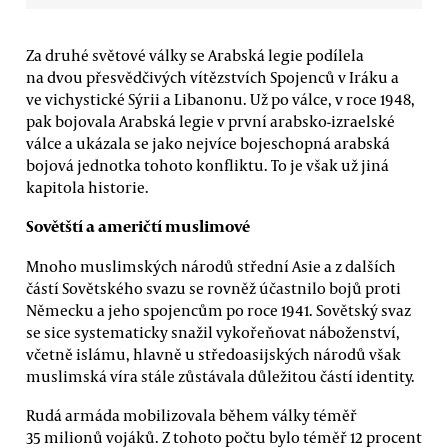
Za druhé světové války se Arabská legie podílela
na dvou přesvědčivých vítězstvích Spojenců v Iráku a
ve vichystické Sýrii a Libanonu. Už po válce, v roce 1948,
pak bojovala Arabská legie v první arabsko-izraelské
válce a ukázala se jako nejvíce bojeschopná arabská
bojová jednotka tohoto konfliktu. To je však už jiná
kapitola historie.
Sovětští a američtí muslimové
Mnoho muslimských národů střední Asie a z dalších
částí Sovětského svazu se rovněž účastnilo bojů proti
Německu a jeho spojencům po roce 1941. Sovětský svaz
se sice systematicky snažil vykořeňovat náboženství,
včetně islámu, hlavně u středoasijských národů však
muslimská víra stále zůstávala důležitou částí identity.
Rudá armáda mobilizovala během války téměř
35 milionů vojáků. Z tohoto počtu bylo téměř 12 procent