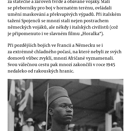
za statečné a zároveň tvrdé a obávané vojáky. Stali
se přeborníky pro boj v hornatém terénu, ovládali
umění maskování a překvapivých výpadů. Při italském
tažení Spojenců se mnozí stali nejen postrachem
německých vojáků, ale někdy i italských civilistů (což
je připomenuto i ve slavném filmu „Horalka“).
Při pozdějších bojích ve Francii a Německu se i
za extrémně chladného počasí, na které nebyli ze svých
domovů vůbec zvyklí, mnozí Afričané vyznamenali.
Svou válečnou cestu pak mnozí zakončili v roce 1945
nedaleko od rakouských hranic.