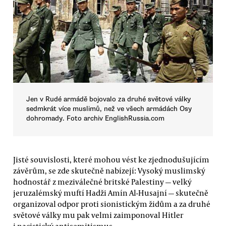
Jen v Rudé armádě bojovalo za druhé světové války
sedmkrát více muslimů, než ve všech armádách Osy
dohromady. Foto archiv EnglishRussia.com
Jisté souvislosti, které mohou vést ke zjednodušujícím
závěrům, se zde skutečně nabízejí: Vysoký muslimský
hodnostář z meziválečné britské Palestiny — velký
jeruzalémský muftí Hadži Amín Al-Husajní — skutečně
organizoval odpor proti sionistickým židům a za druhé
světové války mu pak velmi zaimponoval Hitler
i nacistický antisemitismus.