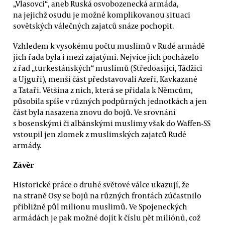
„Vlasovci“, aneb Ruská osvobozenecká armáda,
na jejichž osudu je možné komplikovanou situaci
sovětských válečných zajatců snáze pochopit.
Vzhledem k vysokému počtu muslimů v Rudé armádě
jich řada byla i mezi zajatými. Nejvíce jich pocházelo
z řad „turkestánských“ muslimů (Středoasijci, Tádžici
a Ujguři), menší část představovali Azeři, Kavkazané
a Tataři. Většina z nich, která se přidala k Němcům,
působila spíše v různých podpůrných jednotkách a jen
část byla nasazena znovu do bojů. Ve srovnání
s bosenskými či albánskými muslimy však do Waffen-SS
vstoupil jen zlomek z muslimských zajatců Rudé
armády.
Závěr
Historické práce o druhé světové válce ukazují, že
na straně Osy se bojů na různých frontách zúčastnilo
přibližně půl milionu muslimů. Ve Spojeneckých
armádách je pak možné dojít k číslu pět miliónů, což