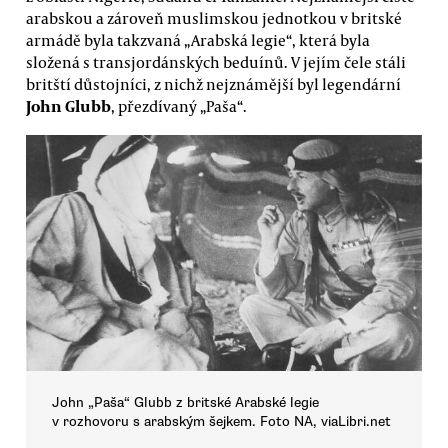
arabskou a zároveň muslimskou jednotkou v britské
armádě byla takzvaná „Arabská legie“, která byla
složená s transjordánských beduínů. V jejím čele stáli
britští důstojníci, z nichž nejznámější byl legendární
John Glubb
, přezdívaný „Paša“.
John „Paša“ Glubb z britské Arabské legie
v rozhovoru s arabským šejkem. Foto NA, viaLibri.net