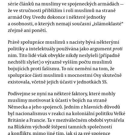
série článků na muslimy ve spojeneckých armádách —
že ve stručnosti přiblížím i roli muslimů na straně
armád Osy. Uvedu dokonce i některé jednotky
a osobnosti, o kterých nemají současní „islámoklasté“
zřejmě ani ponětí.
Právě spolupráce muslimů s nacisty bývá některými
politiky a intelektuály používána jako argument
proti
nim. Tito lidé však obvykle nikdy neslyšeli (případně
nechtěli slyšet) o výrazně vyšším počtu muslimů
bojujících proti fašismu. To nic nemění na tom, že
spolupráce části muslimů s mocnostmi Osy skutečně
existovala, včetně jejich účasti v jednotkách SS.
Podívejme se nyní na některé faktory, které mohly
muslimy motivovat k účasti v bojích na straně
Německa a jeho spojenců. Jedním z hlavních důvodů
byl nacionalismus v reakci na koloniální politiku Velké
Británie a Francie. Ta v meziválečném období vytvářela
na Blízkém východě štěpení tamních společností
a konflikty, mimo jiné tím, jak si za své spojence