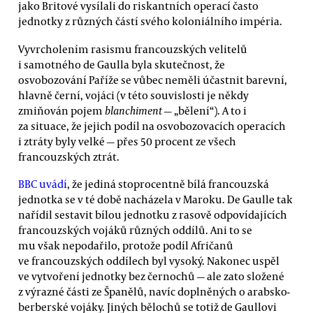
jako Britové vysílali do riskantních operací často
jednotky z různých částí svého koloniálního impéria.
Vyvrcholením rasismu francouzských velitelů
i samotného de Gaulla byla skutečnost, že
osvobozování Paříže se vůbec neměli účastnit barevní,
hlavně černí, vojáci (v této souvislosti je někdy
zmiňován pojem
blanchiment
— „bělení“). A to i
za situace, že jejich podíl na osvobozovacích operacích
i ztráty byly velké — přes 50 procent ze všech
francouzských ztrát.
BBC uvádí
, že jediná stoprocentně bílá francouzská
jednotka se v té době nacházela v Maroku. De Gaulle tak
nařídil sestavit bílou jednotku z rasově odpovídajících
francouzských vojáků různých oddílů. Ani to se
mu však nepodařilo, protože podíl Afričanů
ve francouzských oddílech byl vysoký. Nakonec uspěl
ve vytvoření jednotky bez černochů — ale zato složené
z výrazné části ze Španělů, navíc doplněných o arabsko-
berberské vojáky. Jiných bělochů se totiž de Gaullovi