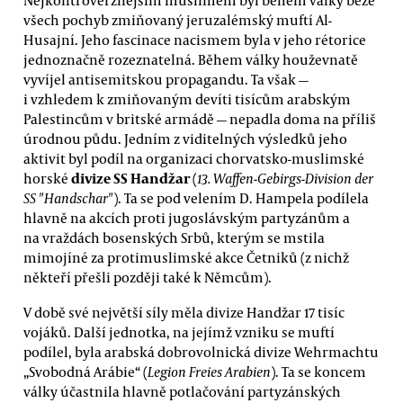
všech pochyb zmiňovaný jeruzalémský muftí Al-
Husajní. Jeho fascinace nacismem byla v jeho rétorice
jednoznačně rozeznatelná. Během války houževnatě
vyvíjel antisemitskou propagandu. Ta však —
i vzhledem k zmiňovaným devíti tisícům arabským
Palestincům v britské armádě — nepadla doma na příliš
úrodnou půdu. Jedním z viditelných výsledků jeho
aktivit byl podíl na organizaci chorvatsko-muslimské
divize SS Handžar
horské
(
13. Waffen-Gebirgs-Division der
SS "Handschar"
). Ta se pod velením D. Hampela podílela
hlavně na akcích proti jugoslávským partyzánům a
na vraždách bosenských Srbů, kterým se mstila
mimojíné za protimuslimské akce Četniků (z nichž
někteří přešli později také k Němcům).
V době své největší síly měla divize Handžar 17 tisíc
vojáků. Další jednotka, na jejímž vzniku se muftí
podílel, byla arabská dobrovolnická divize Wehrmachtu
„Svobodná Arábie“ (
Legion Freies Arabien
). Ta se koncem
války účastnila hlavně potlačování partyzánských