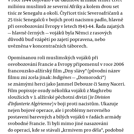
miliónu muslimů ze severní Afriky a kolem dvou set
tisíc ze Senegalu a okolí. Čtyřicet tisíc Severoafričanů a
25 tisíc Senegalců v bojích proti nacismu padlo, hlavně
při osvobozování Evropy v letech 1943-44. Řada zajatých
— hlavně černých — vojáků byla Němci z rasových
důvodů buď vzápětí po zajetí popravena, nebo
uvězněna v koncentračních táborech.
Opomínanou roli muslimských vojáků při
osvobozování Francie a Evropy připomenul v roce 2006
francouzsko-alžírský film „Dny slávy“ (původní název
filmu zní zcela jinak:
Indigénes
— „Domorodci“)
se známými herci jako Jammel Debouze či Samy Naceri.
Film popisuje osudy několika vojáků z Maghrebu
sloužících v 3. alžírské pěchotní divizi (
3e Division
d'Infanterie Algérienne
) v boji proti nacistům. Ukazuje
nejen bojové operace, ale i problémy nerovného
postavení barevných a bílých vojáků v řadách armády
svobodné Francie. Ti byli mimo jiné nasazováni
do operací, kde se stávali „krmivem pro děla“, podobně