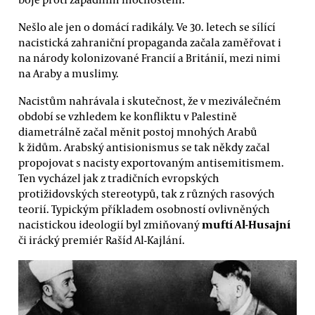
Nešlo ale jen o domácí radikály. Ve 30. letech se sílící
nacistická zahraniční propaganda začala zaměřovat i
na národy kolonizované Francií a Británií, mezi nimi
na Araby a muslimy.
Nacistům nahrávala i skutečnost, že v meziválečném
období se vzhledem ke konfliktu v Palestině
diametrálně začal měnit postoj mnohých Arabů
k židům. Arabský antisionismus se tak někdy začal
propojovat s nacisty exportovaným antisemitismem.
Ten vycházel jak z tradičních evropských
protižidovských stereotypů, tak z různých rasových
teorií. Typickým příkladem osobností ovlivněných
muftí Al-Husajní
nacistickou ideologií byl zmiňovaný
či irácký premiér Rašíd Al-Kajlání.