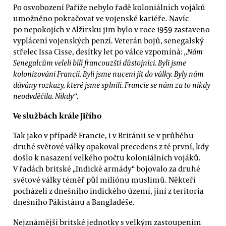
Po osvobození Paříže nebylo řadě koloniálních vojáků
umožněno pokračovat ve vojenské kariéře. Navíc
po nepokojích v Alžírsku jim bylo v roce 1959 zastaveno
vyplácení vojenských penzí. Veterán bojů, senegalský
střelec Issa Cisse, desítky let po válce vzpomíná:
„Nám
Senegalcům veleli bílí francouzští důstojníci. Byli jsme
kolonizováni Francií. Byli jsme nuceni jít do války. Byly nám
dávány rozkazy, které jsme splnili. Francie se nám za to nikdy
neodvděčila. Nikdy“
.
Ve službách krále Jiřího
Tak jako v případě Francie, i v Británii se v průběhu
druhé světové války opakoval precedens z té první, kdy
došlo k nasazení velkého počtu koloniálních vojáků.
V řadách britské „Indické armády“ bojovalo za druhé
světové války téměř půl miliónu muslimů. Někteří
pocházeli z dnešního indického území, jiní z teritoria
dnešního Pákistánu a Bangladéše.
Nejznámější britské jednotky s velkým zastoupením