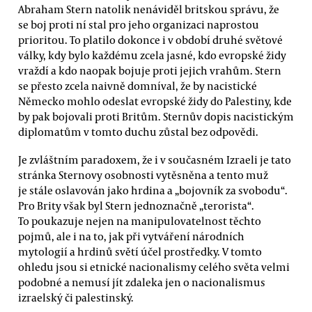
Abraham Stern natolik nenáviděl britskou správu, že
se boj proti ní stal pro jeho organizaci naprostou
prioritou. To platilo dokonce i v období druhé světové
války, kdy bylo každému zcela jasné, kdo evropské židy
vraždí a kdo naopak bojuje proti jejich vrahům. Stern
se přesto zcela naivně domníval, že by nacistické
Německo mohlo odeslat evropské židy do Palestiny, kde
by pak bojovali proti Britům. Sternův dopis nacistickým
diplomatům v tomto duchu zůstal bez odpovědi.
Je zvláštním paradoxem, že i v současném Izraeli je tato
stránka Sternovy osobnosti vytěsněna a tento muž
je stále oslavován jako hrdina a „bojovník za svobodu“.
Pro Brity však byl Stern jednoznačně „terorista“.
To poukazuje nejen na manipulovatelnost těchto
pojmů, ale i na to, jak při vytváření národních
mytologií a hrdinů světí účel prostředky. V tomto
ohledu jsou si etnické nacionalismy celého světa velmi
podobné a nemusí jít zdaleka jen o nacionalismus
izraelský či palestinský.