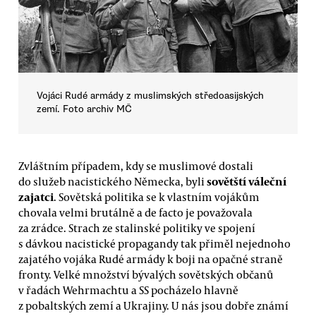
Vojáci Rudé armády z muslimských středoasijských
zemí. Foto archiv MČ
Zvláštním případem, kdy se muslimové dostali
sovětští váleční
do služeb nacistického Německa, byli
zajatci
. Sovětská politika se k vlastním vojákům
chovala velmi brutálně a de facto je považovala
za zrádce. Strach ze stalinské politiky ve spojení
s dávkou nacistické propagandy tak přiměl nejednoho
zajatého vojáka Rudé armády k boji na opačné straně
fronty. Velké množství bývalých sovětských občanů
v řadách Wehrmachtu a SS pocházelo hlavně
z pobaltských zemí a Ukrajiny. U nás jsou dobře známí