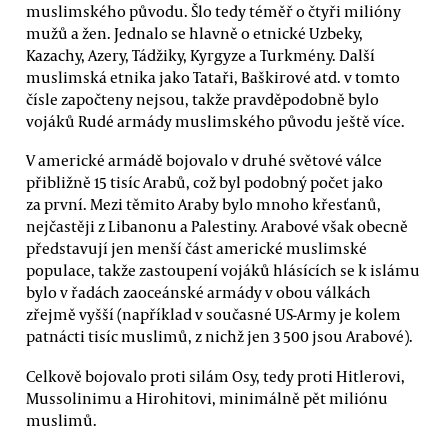
muslimského původu. Šlo tedy téměř o čtyři milióny
mužů a žen. Jednalo se hlavně o etnické Uzbeky,
Kazachy, Azery, Tádžiky, Kyrgyze a Turkmény. Další
muslimská etnika jako Tataři, Baškirové atd. v tomto
čísle započteny nejsou, takže pravděpodobně bylo
vojáků Rudé armády muslimského původu ještě více.
V americké armádě bojovalo v druhé světové válce
přibližně 15 tisíc Arabů, což byl podobný počet jako
za první. Mezi těmito Araby bylo mnoho křesťanů,
nejčastěji z Libanonu a Palestiny. Arabové však obecně
představují jen menší část americké muslimské
populace, takže zastoupení vojáků hlásících se k islámu
bylo v řadách zaoceánské armády v obou válkách
zřejmě vyšší (například v současné US-Army je kolem
patnácti tisíc muslimů, z nichž jen 3 500 jsou Arabové).
Celkově bojovalo proti silám Osy, tedy proti Hitlerovi,
Mussolinimu a Hirohitovi, minimálně pět miliónu
muslimů.