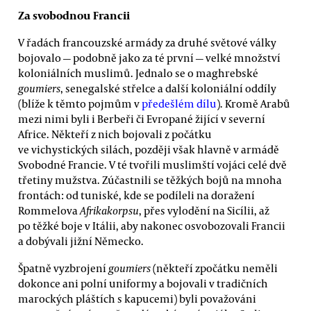
Za svobodnou Francii
V řadách francouzské armády za druhé světové války
bojovalo — podobně jako za té první — velké množství
koloniálních muslimů. Jednalo se o maghrebské
goumiers
, senegalské střelce a další koloniální oddíly
(blíže k těmto pojmům v
předešlém dílu
). Kromě Arabů
mezi nimi byli i Berbeři či Evropané žijící v severní
Africe. Někteří z nich bojovali z počátku
ve vichystických silách, později však hlavně v armádě
Svobodné Francie. V té tvořili muslimští vojáci celé dvě
třetiny mužstva. Zúčastnili se těžkých bojů na mnoha
frontách: od tuniské, kde se podíleli na doražení
Rommelova
Afrikakorpsu
, přes vylodění na Sicílii, až
po těžké boje v Itálii, aby nakonec osvobozovali Francii
a dobývali jižní Německo.
Špatně vyzbrojení
goumiers
(někteří zpočátku neměli
dokonce ani polní uniformy a bojovali v tradičních
marockých pláštích s kapucemi) byli považováni