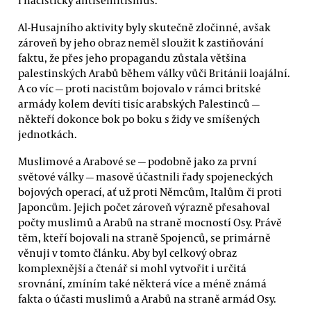
Al-Husajního aktivity byly skutečně zločinné, avšak
zároveň by jeho obraz neměl sloužit k zastiňování
faktu, že přes jeho propagandu zůstala většina
palestinských Arabů během války vůči Británii loajální.
A co víc — proti nacistům bojovalo v rámci britské
armády kolem devíti tisíc arabských Palestinců —
někteří dokonce bok po boku s židy ve smíšených
jednotkách.
Muslimové a Arabové se — podobně jako za první
světové války — masově účastnili řady spojeneckých
bojových operací, ať už proti Němcům, Italům či proti
Japoncům. Jejich počet zároveň výrazně přesahoval
počty muslimů a Arabů na straně mocností Osy. Právě
těm, kteří bojovali na straně Spojenců, se primárně
věnuji v tomto článku. Aby byl celkový obraz
komplexnější a čtenář si mohl vytvořit i určitá
srovnání, zmíním také některá více a méně známá
fakta o účasti muslimů a Arabů na straně armád Osy.