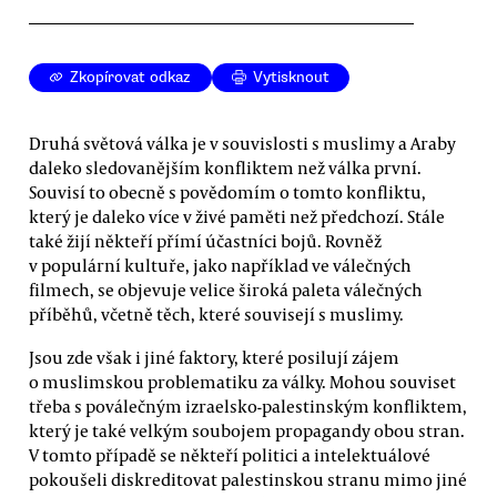
Zkopírovat odkaz
Vytisknout
Druhá světová válka je v souvislosti s muslimy a Araby
daleko sledovanějším konfliktem než válka první.
Souvisí to obecně s povědomím o tomto konfliktu,
který je daleko více v živé paměti než předchozí. Stále
také žijí někteří přímí účastníci bojů. Rovněž
v populární kultuře, jako například ve válečných
filmech, se objevuje velice široká paleta válečných
příběhů, včetně těch, které souvisejí s muslimy.
Jsou zde však i jiné faktory, které posilují zájem
o muslimskou problematiku za války. Mohou souviset
třeba s poválečným izraelsko-palestinským konfliktem,
který je také velkým soubojem propagandy obou stran.
V tomto případě se někteří politici a intelektuálové
pokoušeli diskreditovat palestinskou stranu mimo jiné