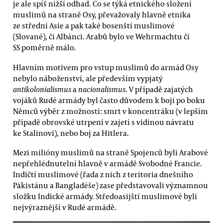
je ale spíš nižší odhad. Co se týká etnického složení
muslimů na straně Osy, převažovaly hlavně etnika
ze střední Asie a pak také bosenští muslimové
(Slované), či Albánci. Arabů bylo ve Wehrmachtu či
SS poměrně málo.
Hlavním motivem pro vstup muslimů do armád Osy
nebylo náboženství, ale především vypjatý
antikolonialismus
a
nacionalismus
. V případě zajatých
vojáků Rudé armády byl často důvodem k boji po boku
Němců výběr z možností: smrt v koncentráku (v lepším
případě obrovské utrpení v zajetí s vidinou návratu
ke Stalinovi), nebo boj za Hitlera.
Mezi milióny muslimů na straně Spojenců byli Arabové
nepřehlédnutelní hlavně v armádě Svobodné Francie.
Indičtí muslimové (řada z nich z teritoria dnešního
Pákistánu a Bangladéše) zase představovali významnou
složku Indické armády. Středoasijští muslimové byli
nejvýraznější v Rudé armádě.