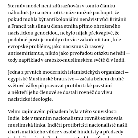
Sternův model není zdůrazňován v tomto článku
náhodně. Je na něm totiž snáze možné pochopit, že
pokud mohla být antikoloniální nenávist vůči Británii
a Francii tak silná u člena etnika přímo ohroženého
nacistickou genocidou, nebylo nijak překvapivé, že
podobné postoje mohly o to více zakořenit tam, kde
evropské problémy, jako nacismus či rasový
antisemitismus, nikdo jako prvořadou otázku neřešil —
tedy například v arabsko-muslimském světě či v Indii.
Jedna z prvních moderních islamistických organizací —
egyptské Muslimské bratrstvo — začala během druhé
světové války připravovat protibritské povstání
a někteří jeho členové se dostali rovněž do vlivu
nacistické ideologie.
Velmi zajímavým případem byla v této souvislosti
Indie, kde v tamním nacionalismu rovněž existovala
muslimská linka. Indičtí protibritští nacionalisté našli
charismatického vůdce v osobě hinduisty a předsedy