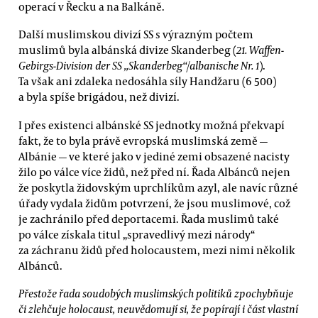
operací v Řecku a na Balkáně.
Další muslimskou divizí SS s výrazným počtem
muslimů byla albánská divize Skanderbeg (
21. Waffen-
Gebirgs-Division der SS „Skanderbeg“/albanische Nr. 1
).
Ta však ani zdaleka nedosáhla síly Handžaru (6 500)
a byla spíše brigádou, než divizí.
I přes existenci albánské SS jednotky možná překvapí
fakt, že to byla právě evropská muslimská země —
Albánie — ve které jako v jediné zemi obsazené nacisty
žilo po válce více židů, než před ní. Řada Albánců nejen
že poskytla židovským uprchlíkům azyl, ale navíc různé
úřady vydala židům potvrzení, že jsou muslimové, což
je zachránilo před deportacemi. Řada muslimů také
po válce získala titul „spravedlivý mezi národy“
za záchranu židů před holocaustem, mezi nimi několik
Albánců.
Přestože řada soudobých muslimských politiků zpochybňuje
či zlehčuje holocaust, neuvědomují si, že popírají i část vlastní