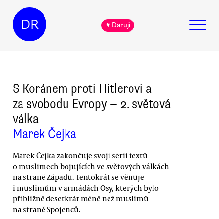
DR
♥ Daruji
S Koránem proti Hitlerovi a
za svobodu Evropy — 2. světová
válka
Marek Čejka
Marek Čejka zakončuje svoji sérii textů
o muslimech bojujících ve světových válkách
na straně Západu. Tentokrát se věnuje
i muslimům v armádách Osy, kterých bylo
přibližně desetkrát méně než muslimů
na straně Spojenců.