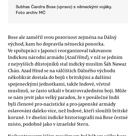
Subhas Čandra Bose (vpravo) s německými vojáky.
Foto archiv MČ
Bose ale zaměřil svou pozornost zejména na Dálný
východ, kam ho dopravila německá ponorka.
Ve spolupráci s Japonci reorganizoval takzvanou
Indickou národní armádu (
Azad Hind
), v níž se jedním
z nejvyšších důstojníků stal indický muslim Šáh Nawaz
Chán. Azad Hind se na válčištích Dálného východu
několikrát dostala do bojů s britskými a dalšími
spojeneckými jednotkami, takže Indové, včetně
muslimů, se často utkali v bratrovražedném boji. Může
se nám jevit jako velký paradox, že v poválečné Indii
byli členové pro-nacistické a pro-japonské armády
oslavováni daleko více, než Indové, kteří sloužili britské
koruně. I v dnešní indické historiografii má Bose čestné
místo, podobně jako v izraelské Stern.
Nejkontroverznějším muslimem byl během války beze