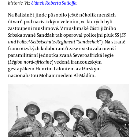
historie. Viz
článek Roberta Satloffa
.
Na Balkáně i jinde působilo ještě několik menších
útvarů pod nacistickým velením, ve kterých byli
zastoupeni muslimové. V muslimské části jižního
Srbska zvané Sandžak tak operoval policejní pluk SS (
SS
und Polizei-Selbstschutz-Regiment "Sandschak"
). Na straně
francouzských kolaborantů zase existovala menší
paramilitární jednotka zvaná Severoafrická legie
(
Légion nord-africaine
) vedená francouzským
gestapákem Henrim Lafontem a alžírským
nacionalistou Mohammedem Al-Mádím.