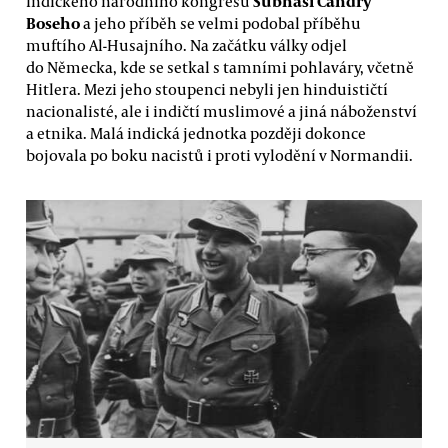
Subhasi Čandry
Indického národního kongresu
Boseho
a jeho příběh se velmi podobal příběhu
muftího Al-Husajního. Na začátku války odjel
do Německa, kde se setkal s tamními pohlaváry, včetně
Hitlera. Mezi jeho stoupenci nebyli jen hinduističtí
nacionalisté, ale i indičtí muslimové a jiná náboženství
a etnika. Malá indická jednotka později dokonce
bojovala po boku nacistů i proti vylodění v Normandii.