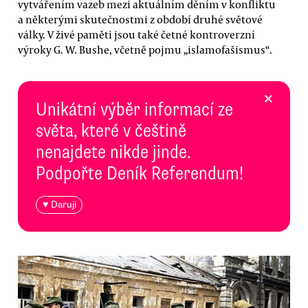
vytvářením vazeb mezi aktuálním děním v konfliktu
a některými skutečnostmi z období druhé světové
války. V živé paměti jsou také četné kontroverzní
výroky G. W. Bushe, včetně pojmu „islamofašismus“.
×
Unikátní výběr informací ze
světa, které v češtině
nenajdete nikde jinde.
Podpořte Deník Referendum!
♥ Daruji