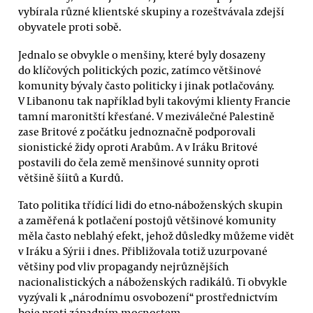
vybírala různé klientské skupiny a rozeštvávala zdejší
obyvatele proti sobě.
Jednalo se obvykle o menšiny, které byly dosazeny
do klíčových politických pozic, zatímco většinové
komunity bývaly často politicky i jinak potlačovány.
V Libanonu tak například byli takovými klienty Francie
tamní maronitští křesťané. V meziválečné Palestině
zase Britové z počátku jednoznačně podporovali
sionistické židy oproti Arabům. A v Iráku Britové
postavili do čela země menšinové sunnity oproti
většině šíitů a Kurdů.
Tato politika třídící lidi do etno-náboženských skupin
a zaměřená k potlačení postojů většinové komunity
měla často neblahý efekt, jehož důsledky můžeme vidět
v Iráku a Sýrii i dnes. Přibližovala totiž uzurpované
většiny pod vliv propagandy nejrůznějších
nacionalistických a náboženských radikálů. Ti obvykle
vyzývali k „národnímu osvobození“ prostřednictvím
boje proti západním mocnostem.