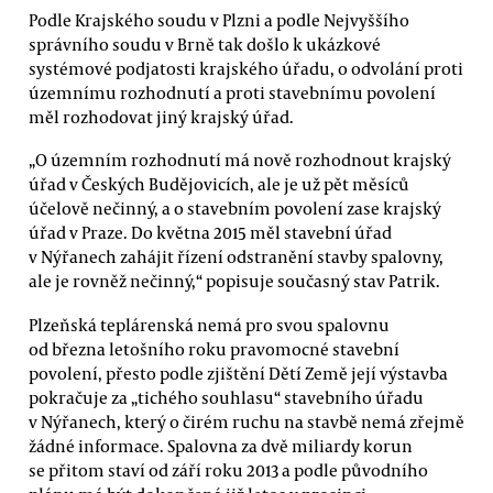
Podle Krajského soudu v Plzni a podle Nejvyššího
správního soudu v Brně tak došlo k ukázkové
systémové podjatosti krajského úřadu, o odvolání proti
územnímu rozhodnutí a proti stavebnímu povolení
měl rozhodovat jiný krajský úřad.
„O územním rozhodnutí má nově rozhodnout krajský
úřad v Českých Budějovicích, ale je už pět měsíců
účelově nečinný, a o stavebním povolení zase krajský
úřad v Praze. Do května 2015 měl stavební úřad
v Nýřanech zahájit řízení odstranění stavby spalovny,
ale je rovněž nečinný,“ popisuje současný stav Patrik.
Plzeňská teplárenská nemá pro svou spalovnu
od března letošního roku pravomocné stavební
povolení, přesto podle zjištění Dětí Země její výstavba
pokračuje za „tichého souhlasu“ stavebního úřadu
v Nýřanech, který o čirém ruchu na stavbě nemá zřejmě
žádné informace. Spalovna za dvě miliardy korun
se přitom staví od září roku 2013 a podle původního