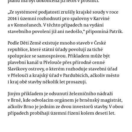
plánu má být dokončená již letos v prosinci.
„Ze systémové podjatosti zrušily krajské soudy v roce
2014 i územní rozhodnutí pro spalovny v Karviné
a v Komořanech. V těchto případech na vydání
stavebního povolení již ani nedošlo,“ připomíná Patrik.
Podle Dětí Země existuje mnoho staveb v České
republice, které státní úřady povolují za tiché
spolupráce se samosprávou. Příkladem může být
plavební kanál u Přelouče přes přírodně cenné
Slavíkovy ostrovy, o kterém rozhoduje stavební úřad
v Přelouči a krajský úřad v Pardubicích, ačkoliv město
i kraj obě stavby několik let prosazují.
Jiným příkladem je odsunutí železničního nádraží
v Brně, kde odvolacím orgánem je brněnský magistrát,
ačkoliv Brno je jedním ze dvou investorů stavby. V obou
případech probíhají územní řízení kolem deseti let.