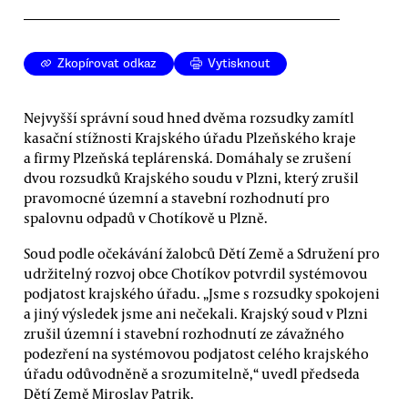
Zkopírovat odkaz
Vytisknout
Nejvyšší správní soud hned dvěma rozsudky zamítl
kasační stížnosti Krajského úřadu Plzeňského kraje
a firmy Plzeňská teplárenská. Domáhaly se zrušení
dvou rozsudků Krajského soudu v Plzni, který zrušil
pravomocné územní a stavební rozhodnutí pro
spalovnu odpadů v Chotíkově u Plzně.
Soud podle očekávání žalobců Dětí Země a Sdružení pro
udržitelný rozvoj obce Chotíkov potvrdil systémovou
podjatost krajského úřadu. „Jsme s rozsudky spokojeni
a jiný výsledek jsme ani nečekali. Krajský soud v Plzni
zrušil územní i stavební rozhodnutí ze závažného
podezření na systémovou podjatost celého krajského
úřadu odůvodněně a srozumitelně,“ uvedl předseda
Dětí Země Miroslav Patrik.