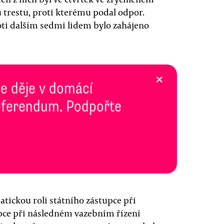
restu, proti kterému podal odpor.
ti dalším sedmi lidem bylo zahájeno
×
se děje v domácí
 Referendum. Podpořte
ickou roli státního zástupce při
pce při následném vazebním řízení