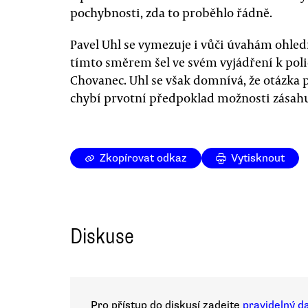
pochybnosti, zda to proběhlo řádně.
Pavel Uhl se vymezuje i vůči úvahám ohled
tímto směrem šel ve svém vyjádření k poli
Chovanec. Uhl se však domnívá, že otázka
chybí prvotní předpoklad možnosti zásah
Zkopírovat odkaz
Vytisknout
Diskuse
Pro přístup do diskusí zadejte
pravidelný d