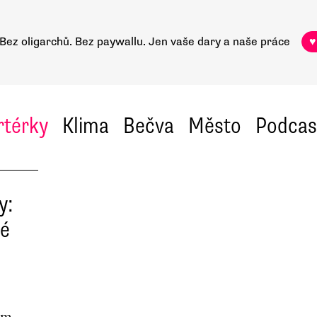
Bez oligarchů. Bez paywallu.
Jen vaše dary a naše práce
♥
rtérky
Klima
Bečva
Město
Podcas
y:
né
ím