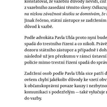
konstatoval, že vazební důvody nevidí, co
z vazebního zasedání těmito slovy:
Odkazuj
na nízkou závažnost skutku se domnívám, že 
Jinak řečeno, státní zástupce se zadržením 
důvod k vazbě.
Podle advokáta Pavla Uhla proto nyní bude n
spadá do trestního řízení a co nikoli. Práv
dozoru státního zástupce a případně i doh
následně už jen přezkumu v rámci ústavní
policie mimo trestní řízení spadá do sprá
Zadržení osob podle Pavla Uhla sice patří 
ovšem chybí jakékoliv důvody ke vzetí ob
k občanskoprávní povaze kauzy i nezbytno
komunikaci s podezřelým — také vylučuje na
do vazby.