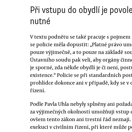
Při vstupu do obydlí je povol
nutné
V textu podnětu se také pracuje s pojmem
se policie měla dopustit: „Platné právo 
pouze výjimečně, a to pouze na základě so
Ústavního soudu pak velí, aby orgány činné
je sporné, zda někde obydlí je či není, po
existence.“ Policie se při standardních p
prohlídce dokonce ani v případě, kdy se v 
řízení.
Podle Pavla Uhla nebyly splněny ani požada
za výjimečných okolností umožňují vstup d
ovšem tento zákon ani trestní řád neznají
exekuci v civilním řízení, při které může p