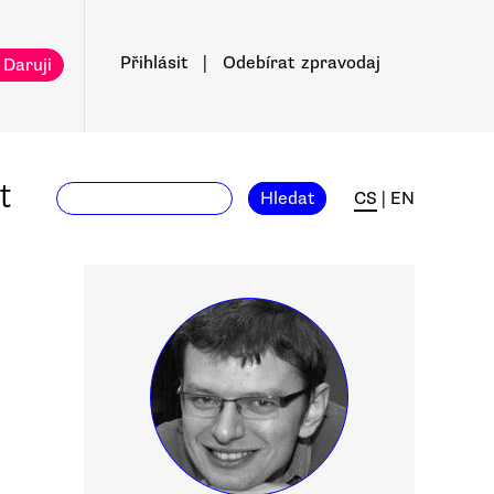
Přihlásit
|
Odebírat
zpravodaj
 Daruji
t
Hledat
CS
|
EN