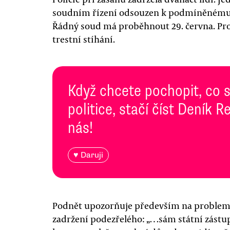
soudním řízení odsouzen k podmíněnému t
Řádný soud má proběhnout 29. června. Pro
trestní stíhání.
Když chcete pochopit, co 
politice, stačí číst Deník
nás!
♥ Daruji
Podnět upozorňuje především na problemat
zadržení podezřelého: „…sám státní zástu