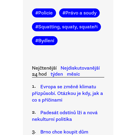
#
Policie
#
Právo a soudy
#
Squatting, squaty, squateři
#
Bydlení
Nejčtenější
Nejdiskutovanější
24 hod
týden
měsíc
1.
Evropa se změně klimatu
přizpůsobí. Otázkou je kdy, jak a
co s příčinami
2.
Padesát odstínů lži a nová
nekulturní politika
3.
Brno chce koupit dům