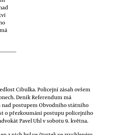
 nad
tví
ho
emá
sedlost Cibulka. Policejní zásah ovšem
onech. Deník Referendum má
du nad postupem Obvodního státního
ost o přezkoumání postupu policejního
vokát Pavel Uhl v sobotu 9. května.
eden z nich byl ve čtvrtek ve zrychleném