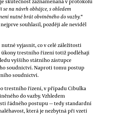
ž je skutečnost zaznamenaná v protokolu
i se na návrh obhájce, s ohledem
“
není nutné brát obviněného do vazby.
nejprve souhlasil, později ale neviděl
utné vyjasnit, co v celé záležitosti
ě úkony trestního řízení totiž podléhají
ledu vyššího státního zástupce
ho soudnictví. Naproti tomu postup
vního soudnictví.
do trestního řízení, v případu Cibulka
viněného do vazby. Vzhledem
sti řádného postupu — tedy standardní
léhavost, která je nezbytná při vzetí