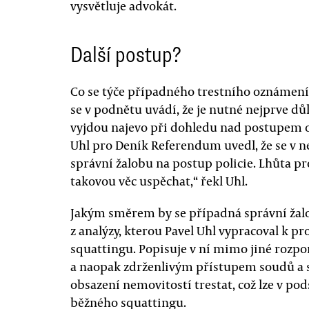
vysvětluje advokát.
Další postup?
Co se týče případného trestního oznámení
se v podnětu uvádí, že je nutné nejprve dů
vyjdou najevo při dohledu nad postupem o
Uhl pro Deník Referendum uvedl, že se v ne
správní žalobu na postup policie. Lhůta pr
takovou věc uspěchat,“ řekl Uhl.
Jakým směrem by se případná správní žalo
z analýzy, kterou Pavel Uhl vypracoval k p
squattingu. Popisuje v ní mimo jiné rozpo
a naopak zdrženlivým přístupem soudů a st
obsazení nemovitostí trestat, což lze v po
běžného squattingu.