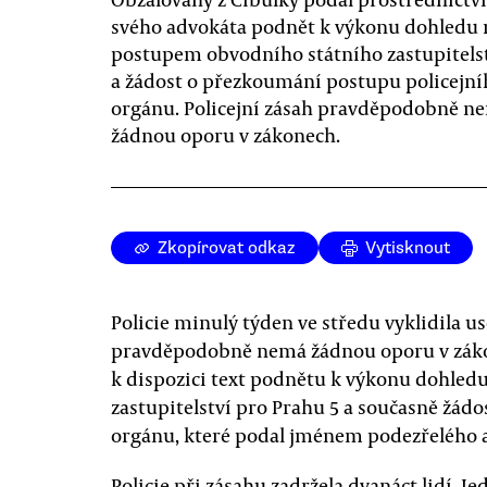
svého advokáta podnět k výkonu dohledu
postupem obvodního státního zastupitels
a žádost o přezkoumání postupu policejní
orgánu. Policejní zásah pravděpodobně n
žádnou oporu v zákonech.
Zkopírovat odkaz
Vytisknout
Policie minulý týden ve středu vyklidila u
pravděpodobně nemá žádnou oporu v zák
k dispozici text podnětu k výkonu dohle
zastupitelství pro Prahu 5 a současně žád
orgánu, které podal jménem podezřelého ad
Policie při zásahu zadržela dvanáct lidí. J