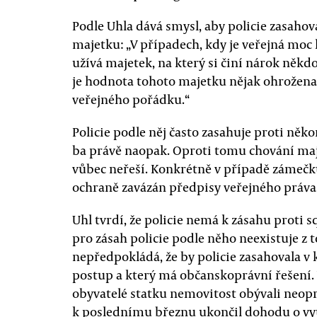
Podle Uhla dává smysl, aby policie zasahov
majetku: „V případech, kdy je veřejná moc
užívá majetek, na který si činí nárok někdo 
je hodnota tohoto majetku nějak ohrožena
veřejného pořádku.“
Policie podle něj často zasahuje proti ně
ba právě naopak. Oproti tomu chování maji
vůbec neřeší. Konkrétně v případě zámečku 
ochraně zavázán předpisy veřejného práva
Uhl tvrdí, že policie nemá k zásahu proti
pro zásah policie podle něho neexistuje z 
nepředpokládá, že by policie zasahovala v 
postup a který má občanskoprávní řešení. 
obyvatelé statku nemovitost obývali neopr
k poslednímu březnu ukončil dohodu o využ