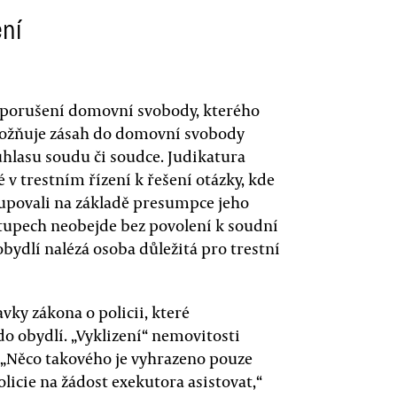
ení
 porušení domovní svobody, kterého
umožňuje zásah do domovní svobody
uhlasu soudu či soudce. Judikatura
 v trestním řízení k řešení otázky, kde
stupovali na základě presumpce jeho
ostupech neobejde bez povolení k soudní
obydlí nalézá osoba důležitá pro trestní
vky zákona o policii, které
o obydlí. „Vyklizení“ nemovitosti
. „Něco takového je vyhrazeno pouze
olicie na žádost exekutora asistovat,“