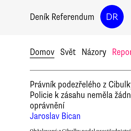
Deník Referendum
DR
Domov
Svět
Názory
Repo
Právník podezřelého z Cibulk
Policie k zásahu neměla žád
oprávnění
Jaroslav Bican
Obžalovaný z Cibulky podal prostřednictv