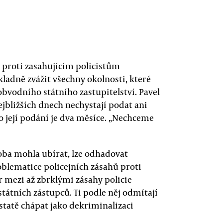
 proti zasahujícím policistům
kladně zvážit všechny okolnosti, které
bvodního státního zastupitelství. Pavel
jbližších dnech nechystají podat ani
o její podání je dva měsíce. „Nechceme
ba mohla ubírat, lze odhadovat
roblematice policejních zásahů proti
r mezi až zbrklými zásahy policie
átních zástupců. Ti podle něj odmítají
dstatě chápat jako dekriminalizaci