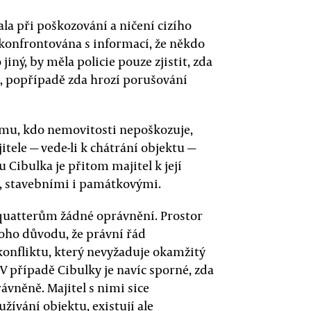
ala při poškozování a ničení cizího
 konfrontována s informací, že někdo
jiný, by měla policie pouze zjistit, zda
, popřípadě zda hrozí porušování
komu, kdo nemovitosti nepoškozuje,
tele — vede-li k chátrání objektu —
Cibulka je přitom majitel k její
, stavebními i památkovými.
 squatterům žádné oprávnění. Prostor
toho důvodu, že právní řád
konfliktu, který nevyžaduje okamžitý
V případě Cibulky je navíc sporné, zda
ávněně. Majitel s nimi sice
ívání objektu, existují ale