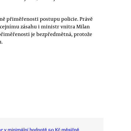
ně přiměřenosti postupu policie. Právě
cejnímu zásahu i ministr vnitra Milan
 přiměřenosti je bezpředmětná, protože
u.
ar v minimální hodnotě 50 Kč měsíčně