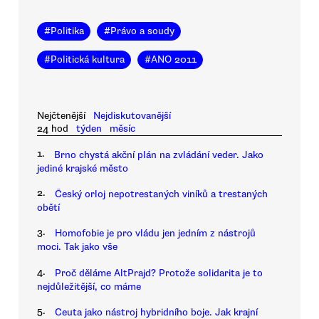
#
Politika
#
Právo a soudy
#
Politická kultura
#
ANO 2011
Nejčtenější
Nejdiskutovanější
24 hod
týden
měsíc
1.
Brno chystá akční plán na zvládání veder. Jako
jediné krajské město
2.
Český orloj nepotrestaných viníků a trestaných
obětí
3.
Homofobie je pro vládu jen jedním z nástrojů
moci. Tak jako vše
4.
Proč děláme AltPrajd? Protože solidarita je to
nejdůležitější, co máme
5.
Ceuta jako nástroj hybridního boje. Jak krajní