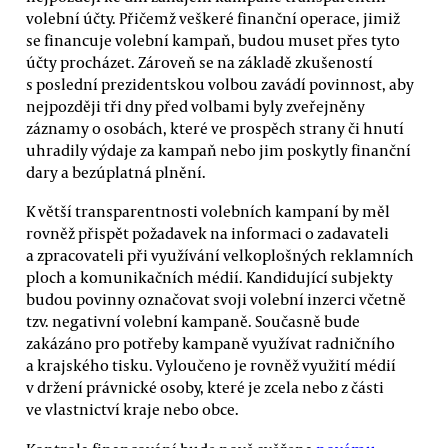
volební účty. Přičemž veškeré finanční operace, jimiž
se financuje volební kampaň, budou muset přes tyto
účty procházet. Zároveň se na základě zkušeností
s poslední prezidentskou volbou zavádí povinnost, aby
nejpozději tři dny před volbami byly zveřejněny
záznamy o osobách, které ve prospěch strany či hnutí
uhradily výdaje za kampaň nebo jim poskytly finanční
dary a bezúplatná plnění.
K větší transparentnosti volebních kampaní by měl
rovněž přispět požadavek na informaci o zadavateli
a zpracovateli při využívání velkoplošných reklamních
ploch a komunikačních médií. Kandidující subjekty
budou povinny označovat svoji volební inzerci včetně
tzv. negativní volební kampaně. Současně bude
zakázáno pro potřeby kampaně využívat radničního
a krajského tisku. Vyloučeno je rovněž využití médií
v držení právnické osoby, které je zcela nebo z části
ve vlastnictví kraje nebo obce.