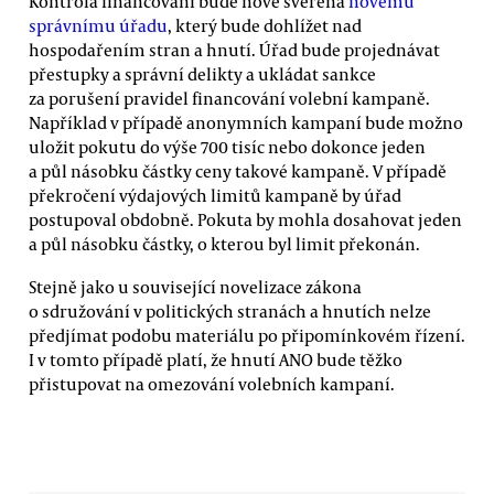
Kontrola financování bude nově svěřena
novému
správnímu úřadu
, který bude dohlížet nad
hospodařením stran a hnutí. Úřad bude projednávat
přestupky a správní delikty a ukládat sankce
za porušení pravidel financování volební kampaně.
Například v případě anonymních kampaní bude možno
uložit pokutu do výše 700 tisíc nebo dokonce jeden
a půl násobku částky ceny takové kampaně. V případě
překročení výdajových limitů kampaně by úřad
postupoval obdobně. Pokuta by mohla dosahovat jeden
a půl násobku částky, o kterou byl limit překonán.
Stejně jako u související novelizace zákona
o sdružování v politických stranách a hnutích nelze
předjímat podobu materiálu po připomínkovém řízení.
I v tomto případě platí, že hnutí ANO bude těžko
přistupovat na omezování volebních kampaní.