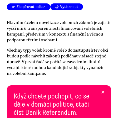
Zkopírovat odkaz
Vytisknout
Hlavním účelem novelizace volebních zákonů je zajistit
vyšší míru transparentnosti financování volebních
kampaní, především v kontextu s finanční a věcnou
podporou třetími osobami.
Všechny typy voleb kromě voleb do zastupitelstev obcí
budou podle návrhů zákonů podléhat v zásadě stejné
úpravě. V první řadě se počítá se zavedením limitů
výdajů, které mohou kandidující subjekty vynaložit
na volební kampaně.
×
Když chcete pochopit, co se
děje v domácí politice, stačí
číst Deník Referendum.