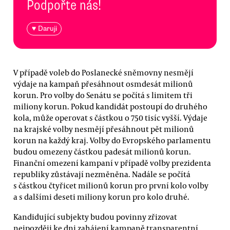
Podpořte nás!
♥ Daruji
V případě voleb do Poslanecké sněmovny nesmějí
výdaje na kampaň přesáhnout osmdesát milionů
korun. Pro volby do Senátu se počítá s limitem tři
miliony korun. Pokud kandidát postoupí do druhého
kola, může operovat s částkou o 750 tisíc vyšší. Výdaje
na krajské volby nesmějí přesáhnout pět milionů
korun na každý kraj. Volby do Evropského parlamentu
budou omezeny částkou padesát milionů korun.
Finanční omezení kampaní v případě volby prezidenta
republiky zůstávají nezměněna. Nadále se počítá
s částkou čtyřicet milionů korun pro první kolo volby
a s dalšími deseti miliony korun pro kolo druhé.
Kandidující subjekty budou povinny zřizovat
nejpozději ke dni zahájení kampaně transparentní