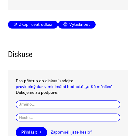
Zkopírovat odkaz
Vytisknout
Diskuse
Pro přístup do diskusí zadejte
pravidelný dar v minimální hodnotě 50 Kč měsíčně
Děkujeme za podporu.
Přihlásit →
Zapomněli jste heslo?