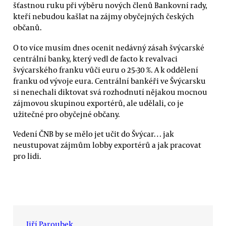
šťastnou ruku při výběru nových členů Bankovní rady,
kteří nebudou kašlat na zájmy obyčejných českých
občanů.
O to více musím dnes ocenit nedávný zásah švýcarské
centrální banky, který vedl de facto k revalvaci
švýcarského franku vůči euru o 25-30 %. A k oddělení
franku od vývoje eura. Centrální bankéři ve Švýcarsku
si nenechali diktovat svá rozhodnutí nějakou mocnou
zájmovou skupinou exportérů, ale udělali, co je
užitečné pro obyčejné občany.
Vedení ČNB by se mělo jet učit do Švýcar… jak
neustupovat zájmům lobby exportérů a jak pracovat
pro lidi.
Jiří Paroubek