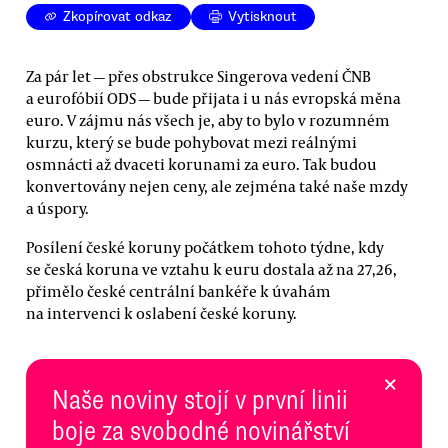
Zkopírovat odkaz
Vytisknout
Za pár let — přes obstrukce Singerova vedení ČNB
a eurofóbií ODS — bude přijata i u nás evropská měna
euro. V zájmu nás všech je, aby to bylo v rozumném
kurzu, který se bude pohybovat mezi reálnými
osmnácti až dvaceti korunami za euro. Tak budou
konvertovány nejen ceny, ale zejména také naše mzdy
a úspory.
Posílení české koruny počátkem tohoto týdne, kdy
se česká koruna ve vztahu k euru dostala až na 27,26,
přimělo české centrální bankéře k úvahám
na intervenci k oslabení české koruny.
×
Naše noviny stojí v první linii
boje za svobodné novinářství