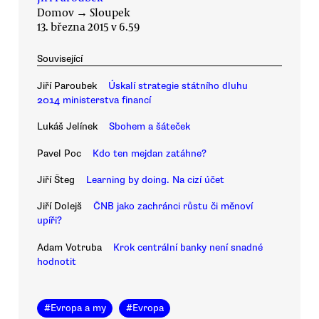
Domov
→
Sloupek
13. března 2015 v 6.59
Související
Jiří Paroubek
Úskalí strategie státního dluhu
2014 ministerstva financí
Lukáš Jelínek
Sbohem a šáteček
Pavel Poc
Kdo ten mejdan zatáhne?
Jiří Šteg
Learning by doing. Na cizí účet
Jiří Dolejš
ČNB jako zachránci růstu či měnoví
upíři?
Adam Votruba
Krok centrální banky není snadné
hodnotit
#
Evropa a my
#
Evropa