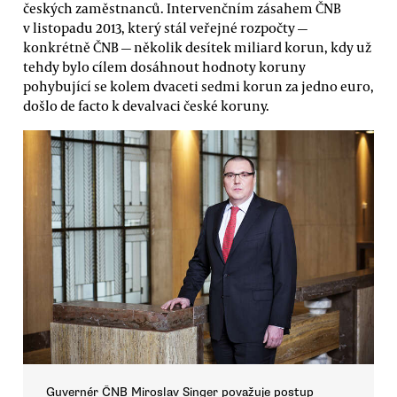
českých zaměstnanců. Intervenčním zásahem ČNB
v listopadu 2013, který stál veřejné rozpočty —
konkrétně ČNB — několik desítek miliard korun, kdy už
tehdy bylo cílem dosáhnout hodnoty koruny
pohybující se kolem dvaceti sedmi korun za jedno euro,
došlo de facto k devalvaci české koruny.
Guvernér ČNB Miroslav Singer považuje postup