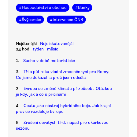
#
Hospodářství a obchod
#
Banky
#
Švýcarsko
#
Intervence ČNB
Nejčtenější
Nejdiskutovanější
24 hod
týden
měsíc
1.
Sucho v době motoristické
2.
Tři a půl roku vládní zmocněnkyní pro Romy:
Co jsme dokázali a proč jsem odešla
3.
Evropa se změně klimatu přizpůsobí. Otázkou
je kdy, jak a co s příčinami
4.
Ceuta jako nástroj hybridního boje. Jak krajní
pravice rozděluje Evropu
5.
Zrušení devátých tříd: nápad pro okurkovou
sezónu