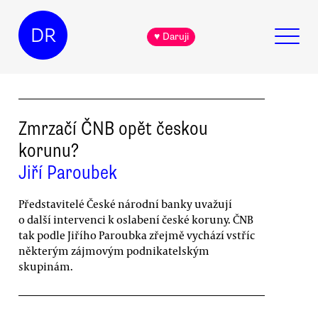
DR
♥ Daruji
Zmrzačí ČNB opět českou
korunu?
Jiří Paroubek
Představitelé České národní banky uvažují
o další intervenci k oslabení české koruny. ČNB
tak podle Jiřího Paroubka zřejmě vychází vstříc
některým zájmovým podnikatelským
skupinám.