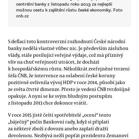
centrální banky z listopadu roku 2013 za nejlepší
možnou cestu k zajištění růstu české ekonomiky. Foto
cnb.cz
S deflací toto kontroverzní rozhodnutí České národní
banky nedělá vlastně vůbec nic. Je především zásluhou
vlády, stále posilující veřejné výdaje, což má příznivý
vliv na chuť veřejnosti utrácet, že dochází
k hospodářskému růstu. Několikrát zveřejněné tvrzení
šéfa ČNB, že intervence na oslabení české koruny
pozitivně ovlivnila vývoj HDP v roce 2014, působí jako
ze světa čtvrté dimenze. Přesto je vedení ČNB tvrdošíjně
opakuje. A nyní se ke svým bludným postupům
z listopadu 2013 chce dokonce vrátit.
V roce 2015 jistě čeští spotřebitelé „ocení“ tento
„báječný“ počin Bankovní rady, když si připlatí
za některé zboží z dovozu anebo zaplatí dražší
dovolenou. Nezbývá nežli popřát prezidentu Zemanovi