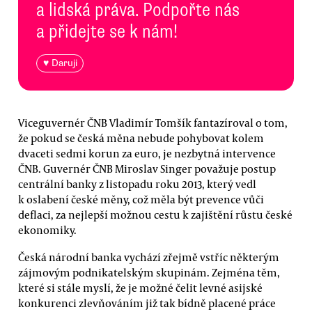
a lidská práva. Podpořte nás
a přidejte se k nám!
♥ Daruji
Viceguvernér ČNB Vladimír Tomšík fantazíroval o tom,
že pokud se česká měna nebude pohybovat kolem
dvaceti sedmi korun za euro, je nezbytná intervence
ČNB. Guvernér ČNB Miroslav Singer považuje postup
centrální banky z listopadu roku 2013, který vedl
k oslabení české měny, což měla být prevence vůči
deflaci, za nejlepší možnou cestu k zajištění růstu české
ekonomiky.
Česká národní banka vychází zřejmě vstříc některým
zájmovým podnikatelským skupinám. Zejména těm,
které si stále myslí, že je možné čelit levné asijské
konkurenci zlevňováním již tak bídně placené práce