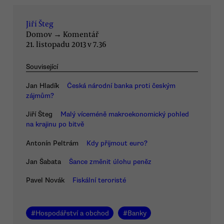
Jiří Šteg
Domov
→
Komentář
21. listopadu 2013 v 7.36
Související
Jan Hladík
Česká národní banka proti českým
zájmům?
Jiří Šteg
Malý víceméně makroekonomický pohled
na krajinu po bitvě
Antonín Peltrám
Kdy přijmout euro?
Jan Šabata
Šance změnit úlohu peněz
Pavel Novák
Fiskální teroristé
#
Hospodářství a obchod
#
Banky