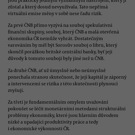
zůstal a který dosud nevyužívala. Tato nepřímá
virtuální emise měny v sobě nese řadu rizik.
Za prvé ČNB přímo vyzývá na souboj spekulativní
finanční skupiny, souboj, který ČNB a malá otevřená
ekonomika ČR nemůže vyhrát. Dostatečným
varováním by měl být Sorosův souboj o libru, který
skončil porážkou britské centrální banky, byť její
důvody k tomuto souboji byly jiné než u ČNB.
Za druhé ČNB, ať už úmyslně nebo neúmyslně
ponechala stranou skutečnost, že její kapitál je záporný
a intervencemi se rizika z této skutečnosti plynoucí
zvyšují.
Za třetí je fundamentálním omylem uvažování
pokoušet se léčit monetárními metodami strukturální
problémy ekonomiky, které jsou hlavním důvodem
nízké a upadající produktivity práce a tedy
i ekonomické výkonnosti ČR.