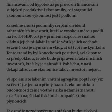
financování, od hypoték až po provozní financování
subjektů produktivní ekonomiky, což stagnující
ekonomickou výkonnost ještě podlomí.
Za sedmé zhorší podmínky čerpání dividend
zahraničních investorů, kteří se vysokou měrou podílí
na tvorbě HDP, což je v přímém rozporu se snahou
vlády o jejich přilákání a může vést k jejich odchodu
ze země, což je zlým snem vlády, ať už tvořené kýmkoliv.
Tento trend by byl koneckonců pozitivní, avšak pouze
za předpokladu, že zde bude připravena řada místních
investorů, kteří by je nahradili. Pohříchu, v naší
dekapitalizované ekonomice takoví investoři nejsou.
Ve spojení s oslabením vnitřní agregátní poptávky (viz
za čtvrté) se jedná o přímý hazard s ekonomickou
budoucností země včetně rizika nezaměstnanosti
a dalších například fiskálních propadů z toho
plynoucích.
Za osmé je nezodpovězenou otázkou budoucí vývoj