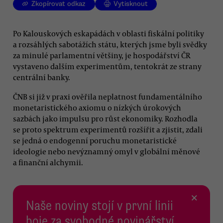
Zkopírovat odkaz
Vytisknout
Po Kalouskových eskapádách v oblasti fiskální politiky
a rozsáhlých sabotážích státu, kterých jsme byli svědky
za minulé parlamentní většiny, je hospodářství ČR
vystaveno dalším experimentům, tentokrát ze strany
centrální banky.
ČNB si již v praxi ověřila neplatnost fundamentálního
monetaristického axiomu o nízkých úrokových
sazbách jako impulsu pro růst ekonomiky. Rozhodla
se proto spektrum experimentů rozšířit a zjistit, zdali
se jedná o endogenní poruchu monetaristické
ideologie nebo nevýznamný omyl v globální měnové
a finanční alchymii.
×
Naše noviny stojí v první linii
boje za svobodné novinářství