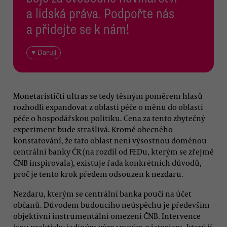
a lidská práva. Podpořte nás
a přidejte se k nám!
♥ Daruji
Monetarističtí ultras se tedy těsným poměrem hlasů
rozhodli expandovat z oblasti péče o měnu do oblasti
péče o hospodářskou politiku. Cena za tento zbytečný
experiment bude strašlivá. Kromě obecného
konstatování, že tato oblast není výsostnou doménou
centrální banky ČR (na rozdíl od FEDu, kterým se zřejmě
ČNB inspirovala), existuje řada konkrétních důvodů,
proč je tento krok předem odsouzen k nezdaru.
Nezdaru, kterým se centrální banka poučí na účet
občanů. Důvodem budoucího neúspěchu je především
objektivní instrumentální omezení ČNB. Intervence
jsou prakticky jediným významným nástrojem, který jí