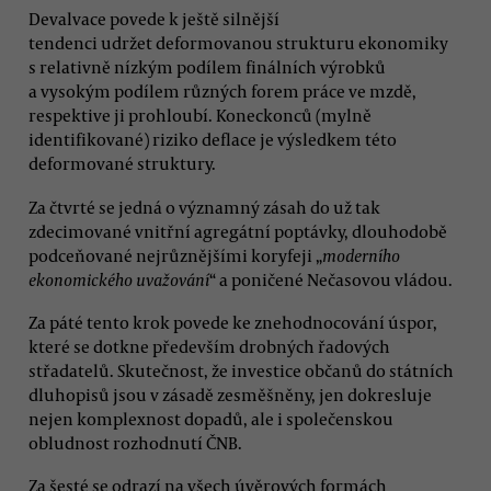
Devalvace povede k ještě silnější
tendenci udržet deformovanou strukturu ekonomiky
s relativně nízkým podílem finálních výrobků
a vysokým podílem různých forem práce ve mzdě,
respektive ji prohloubí. Koneckonců (mylně
identifikované) riziko deflace je výsledkem této
deformované struktury.
Za čtvrté se jedná o významný zásah do už tak
zdecimované vnitřní agregátní poptávky, dlouhodobě
podceňované nejrůznějšími koryfeji „
moderního
ekonomického uvažování
“ a poničené Nečasovou vládou.
Za páté tento krok povede ke znehodnocování úspor,
které se dotkne především drobných řadových
střadatelů. Skutečnost, že investice občanů do státních
dluhopisů jsou v zásadě zesměšněny, jen dokresluje
nejen komplexnost dopadů, ale i společenskou
obludnost rozhodnutí ČNB.
Za šesté se odrazí na všech úvěrových formách