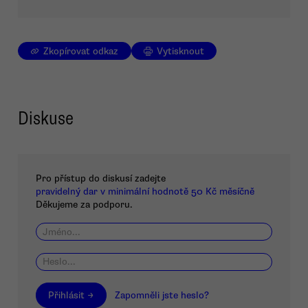
Zkopírovat odkaz
Vytisknout
Diskuse
Pro přístup do diskusí zadejte
pravidelný dar v minimální hodnotě 50 Kč měsíčně
Děkujeme za podporu.
Přihlásit →
Zapomněli jste heslo?