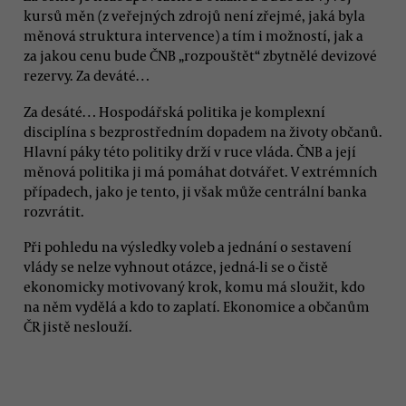
kursů měn (z veřejných zdrojů není zřejmé, jaká byla
měnová struktura intervence) a tím i možností, jak a
za jakou cenu bude ČNB „rozpouštět“ zbytnělé devizové
rezervy. Za deváté…
Za desáté… Hospodářská politika je komplexní
disciplína s bezprostředním dopadem na životy občanů.
Hlavní páky této politiky drží v ruce vláda. ČNB a její
měnová politika ji má pomáhat dotvářet. V extrémních
případech, jako je tento, ji však může centrální banka
rozvrátit.
Při pohledu na výsledky voleb a jednání o sestavení
vlády se nelze vyhnout otázce, jedná-li se o čistě
ekonomicky motivovaný krok, komu má sloužit, kdo
na něm vydělá a kdo to zaplatí. Ekonomice a občanům
ČR jistě neslouží.