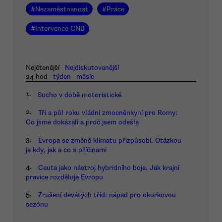
#
Nezaměstnanost
#
Práce
#
Intervence ČNB
Nejčtenější
Nejdiskutovanější
24 hod
týden
měsíc
1.
Sucho v době motoristické
2.
Tři a půl roku vládní zmocněnkyní pro Romy:
Co jsme dokázali a proč jsem odešla
3.
Evropa se změně klimatu přizpůsobí. Otázkou
je kdy, jak a co s příčinami
4.
Ceuta jako nástroj hybridního boje. Jak krajní
pravice rozděluje Evropu
5.
Zrušení devátých tříd: nápad pro okurkovou
sezónu