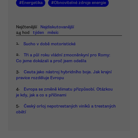
#
Energetika
#
Obnovitelné zdroje energie
Nejčtenější
Nejdiskutovanější
24 hod
týden
měsíc
1.
Sucho v době motoristické
2.
Tři a půl roku vládní zmocněnkyní pro Romy:
Co jsme dokázali a proč jsem odešla
3.
Ceuta jako nástroj hybridního boje. Jak krajní
pravice rozděluje Evropu
4.
Evropa se změně klimatu přizpůsobí. Otázkou
je kdy, jak a co s příčinami
5.
Český orloj nepotrestaných viníků a trestaných
obětí