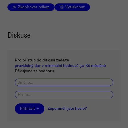
Zkopírovat odkaz
Vytisknout
Diskuse
Pro přístup do diskusí zadejte
pravidelný dar v minimální hodnotě 50 Kč měsíčně
Děkujeme za podporu.
Přihlásit →
Zapomněli jste heslo?