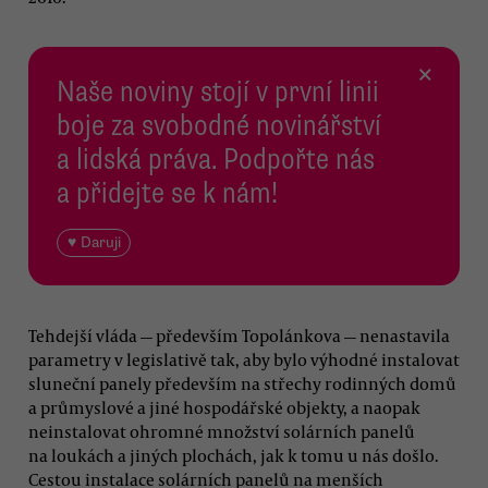
×
Naše noviny stojí v první linii
boje za svobodné novinářství
a lidská práva. Podpořte nás
a přidejte se k nám!
♥ Daruji
Tehdejší vláda — především Topolánkova — nenastavila
parametry v legislativě tak, aby bylo výhodné instalovat
sluneční panely především na střechy rodinných domů
a průmyslové a jiné hospodářské objekty, a naopak
neinstalovat ohromné množství solárních panelů
na loukách a jiných plochách, jak k tomu u nás došlo.
Cestou instalace solárních panelů na menších