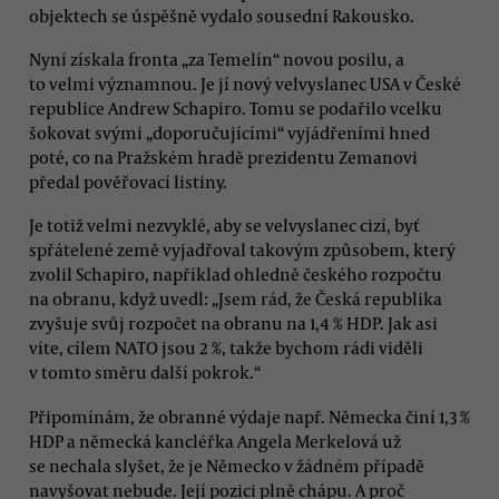
objektech se úspěšně vydalo sousední Rakousko.
Nyní získala fronta „za Temelín“ novou posilu, a
to velmi významnou. Je jí nový velvyslanec USA v České
republice Andrew Schapiro. Tomu se podařilo vcelku
šokovat svými „doporučujícími“ vyjádřeními hned
poté, co na Pražském hradě prezidentu Zemanovi
předal pověřovací listiny.
Je totiž velmi nezvyklé, aby se velvyslanec cizí, byť
spřátelené země vyjadřoval takovým způsobem, který
zvolil Schapiro, například ohledně českého rozpočtu
na obranu, když uvedl: „Jsem rád, že Česká republika
zvyšuje svůj rozpočet na obranu na 1,4 % HDP. Jak asi
víte, cílem NATO jsou 2 %, takže bychom rádi viděli
v tomto směru další pokrok.“
Připomínám, že obranné výdaje např. Německa činí 1,3 %
HDP a německá kancléřka Angela Merkelová už
se nechala slyšet, že je Německo v žádném případě
navyšovat nebude. Její pozici plně chápu. A proč