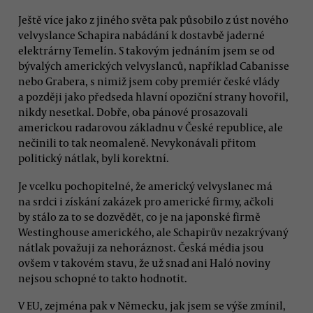
Ještě více jako z jiného světa pak působilo z úst nového
velvyslance Schapira nabádání k dostavbě jaderné
elektrárny Temelín. S takovým jednáním jsem se od
bývalých amerických velvyslanců, například Cabanisse
nebo Grabera, s nimiž jsem coby premiér české vlády
a později jako předseda hlavní opoziční strany hovořil,
nikdy nesetkal. Dobře, oba pánové prosazovali
americkou radarovou základnu v České republice, ale
nečinili to tak neomaleně. Nevykonávali přitom
politický nátlak, byli korektní.
Je vcelku pochopitelné, že americký velvyslanec má
na srdci i získání zakázek pro americké firmy, ačkoli
by stálo za to se dozvědět, co je na japonské firmě
Westinghouse amerického, ale Schapirův nezakrývaný
nátlak považuji za nehoráznost. Česká média jsou
ovšem v takovém stavu, že už snad ani Haló noviny
nejsou schopné to takto hodnotit.
V EU, zejména pak v Německu, jak jsem se výše zmínil,