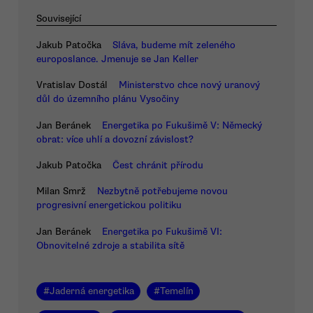
Související
Jakub Patočka
Sláva, budeme mít zeleného
europoslance. Jmenuje se Jan Keller
Vratislav Dostál
Ministerstvo chce nový uranový
důl do územního plánu Vysočiny
Jan Beránek
Energetika po Fukušimě V: Německý
obrat: více uhlí a dovozní závislost?
Jakub Patočka
Čest chránit přírodu
Milan Smrž
Nezbytně potřebujeme novou
progresivní energetickou politiku
Jan Beránek
Energetika po Fukušimě VI:
Obnovitelné zdroje a stabilita sítě
#
Jaderná energetika
#
Temelín