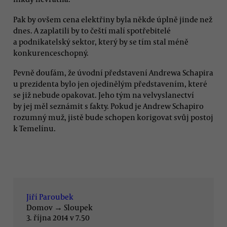
Pak by ovšem cena elektřiny byla někde úplně jinde než
dnes. A zaplatili by to čeští malí spotřebitelé
a podnikatelský sektor, který by se tím stal méně
konkurenceschopný.
Pevně doufám, že úvodní představení Andrewa Schapira
u prezidenta bylo jen ojedinělým představením, které
se již nebude opakovat. Jeho tým na velvyslanectví
by jej měl seznámit s fakty. Pokud je Andrew Schapiro
rozumný muž, jistě bude schopen korigovat svůj postoj
k Temelínu.
Jiří Paroubek
Domov
→
Sloupek
3. října 2014 v 7.50