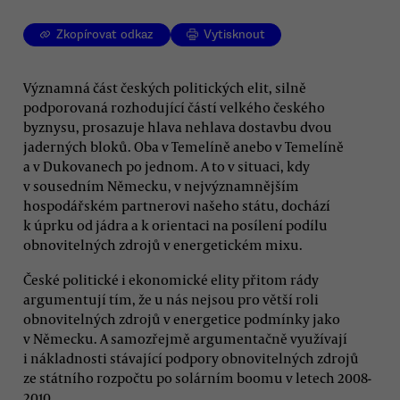
Zkopírovat odkaz
Vytisknout
Významná část českých politických elit, silně
podporovaná rozhodující částí velkého českého
byznysu, prosazuje hlava nehlava dostavbu dvou
jaderných bloků. Oba v Temelíně anebo v Temelíně
a v Dukovanech po jednom. A to v situaci, kdy
v sousedním Německu, v nejvýznamnějším
hospodářském partnerovi našeho státu, dochází
k úprku od jádra a k orientaci na posílení podílu
obnovitelných zdrojů v energetickém mixu.
České politické i ekonomické elity přitom rády
argumentují tím, že u nás nejsou pro větší roli
obnovitelných zdrojů v energetice podmínky jako
v Německu. A samozřejmě argumentačně využívají
i nákladnosti stávající podpory obnovitelných zdrojů
ze státního rozpočtu po solárním boomu v letech 2008-
2010.