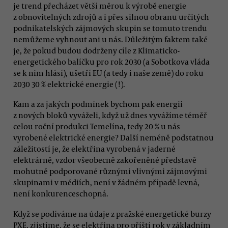
je trend přecházet větší měrou k výrobě energie
z obnovitelných zdrojů a i přes silnou obranu určitých
podnikatelských zájmových skupin se tomuto trendu
nemůžeme vyhnout ani u nás. Důležitým faktem také
je, že pokud budou dodrženy cíle z Klimaticko-
energetického balíčku pro rok 2030 (a Sobotkova vláda
se k nim hlásí), ušetří EU (a tedy i naše země) do roku
2030 30 % elektrické energie (!).
Kam a za jakých podmínek bychom pak energii
z nových bloků vyváželi, když už dnes vyvážíme téměř
celou roční produkci Temelína, tedy 20 % u nás
vyrobené elektrické energie? Další neméně podstatnou
záležitostí je, že elektřina vyrobená v jaderné
elektrárně, vzdor všeobecně zakořeněné představě
mohutně podporované různými vlivnými zájmovými
skupinami v médiích, není v žádném případě levná,
není konkurenceschopná.
Když se podíváme na údaje z pražské energetické burzy
PXE, zjistíme, že se elektřina pro příští rok v základním