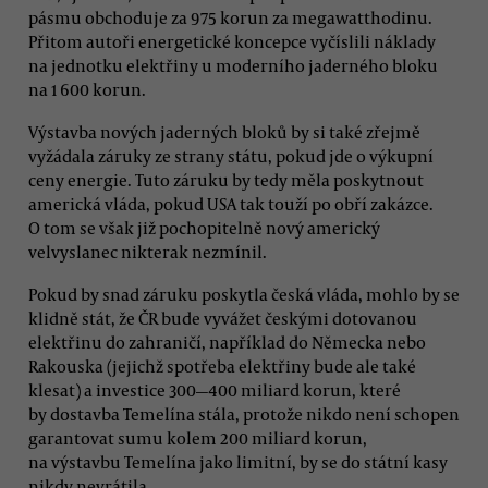
pásmu obchoduje za 975 korun za megawatthodinu.
Přitom autoři energetické koncepce vyčíslili náklady
na jednotku elektřiny u moderního jaderného bloku
na 1 600 korun.
Výstavba nových jaderných bloků by si také zřejmě
vyžádala záruky ze strany státu, pokud jde o výkupní
ceny energie. Tuto záruku by tedy měla poskytnout
americká vláda, pokud USA tak touží po obří zakázce.
O tom se však již pochopitelně nový americký
velvyslanec nikterak nezmínil.
Pokud by snad záruku poskytla česká vláda, mohlo by se
klidně stát, že ČR bude vyvážet českými dotovanou
elektřinu do zahraničí, například do Německa nebo
Rakouska (jejichž spotřeba elektřiny bude ale také
klesat) a investice 300—400 miliard korun, které
by dostavba Temelína stála, protože nikdo není schopen
garantovat sumu kolem 200 miliard korun,
na výstavbu Temelína jako limitní, by se do státní kasy
nikdy nevrátila.