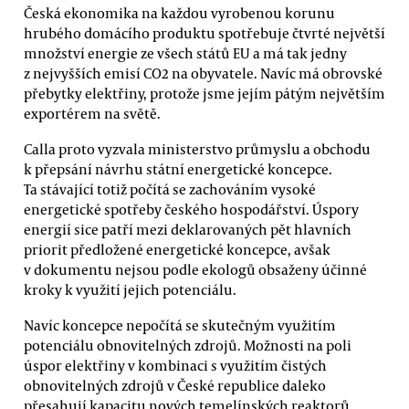
Česká ekonomika na každou vyrobenou korunu
hrubého domácího produktu spotřebuje čtvrté největší
množství energie ze všech států EU a má tak jedny
z nejvyšších emisí CO2 na obyvatele. Navíc má obrovské
přebytky elektřiny, protože jsme jejím pátým největším
exportérem na světě.
Calla proto vyzvala ministerstvo průmyslu a obchodu
k přepsání návrhu státní energetické koncepce.
Ta stávající totiž počítá se zachováním vysoké
energetické spotřeby českého hospodářství. Úspory
energií sice patří mezi deklarovaných pět hlavních
priorit předložené energetické koncepce, avšak
v dokumentu nejsou podle ekologů obsaženy účinné
kroky k využití jejich potenciálu.
Navíc koncepce nepočítá se skutečným využitím
potenciálu obnovitelných zdrojů. Možnosti na poli
úspor elektřiny v kombinaci s využitím čistých
obnovitelných zdrojů v České republice daleko
přesahují kapacitu nových temelínských reaktorů.