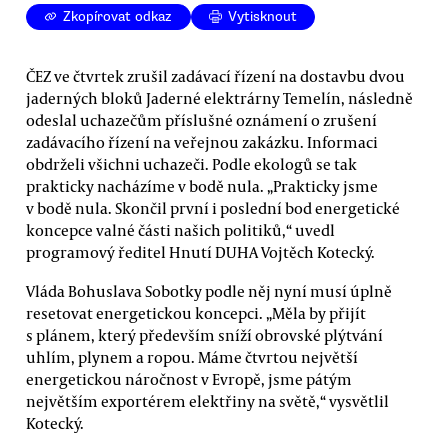
Zkopírovat odkaz
Vytisknout
ČEZ ve čtvrtek zrušil zadávací řízení na dostavbu dvou
jaderných bloků Jaderné elektrárny Temelín, následně
odeslal uchazečům příslušné oznámení o zrušení
zadávacího řízení na veřejnou zakázku. Informaci
obdrželi všichni uchazeči. Podle ekologů se tak
prakticky nacházíme v bodě nula. „Prakticky jsme
v bodě nula. Skončil první i poslední bod energetické
koncepce valné části našich politiků,“ uvedl
programový ředitel Hnutí DUHA Vojtěch Kotecký.
Vláda Bohuslava Sobotky podle něj nyní musí úplně
resetovat energetickou koncepci. „Měla by přijít
s plánem, který především sníží obrovské plýtvání
uhlím, plynem a ropou. Máme čtvrtou největší
energetickou náročnost v Evropě, jsme pátým
největším exportérem elektřiny na světě,“ vysvětlil
Kotecký.