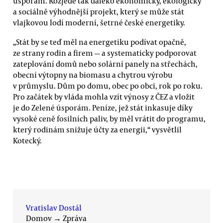
úsporám. Rozjede tak daleko ekonomicky, ekologicky
a sociálně výhodnější projekt, který se může stát
vlajkovou lodí moderní, šetrné české energetiky.
„Stát by se teď měl na energetiku podívat opačně,
ze strany rodin a firem — a systematicky podporovat
zateplování domů nebo solární panely na střechách,
obecní výtopny na biomasu a chytrou výrobu
v průmyslu. Dům po domu, obec po obci, rok po roku.
Pro začátek by vláda mohla vzít výnosy z ČEZ a vložit
je do Zelené úsporám. Peníze, jež stát inkasuje díky
vysoké ceně fosilních paliv, by měl vrátit do programu,
který rodinám snižuje účty za energii,“ vysvětlil
Kotecký.
Vratislav Dostál
Domov
→
Zpráva