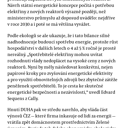
Návrh státní energetické koncepce počítá s potřebou
elektřiny z nových reaktorů výrazně později, než
ministerstvo průmyslu až doposud uvádělo: nejdříve
v roce 2030 a i poté se má většina vyvážet.
Podle ekologů se ale ukazuje, že i tato bilance silně
nadhodnocuje budoucí spotřebu energie, protože růst
hospodářství v dalších letech o 4 až 5 % ročně je prostě
nereálný. „Spotřebitelé elektřiny mohou uvítat
rozhodnutí vlády nedoplácet na vysoké ceny z nových
reaktorů. Nyní by měly následovat konkrétní, nejen
papírové kroky pro zvyšování energetické efektivity
a pro využití obnovitelných zdrojů bez zbytečné zátěže
peněženek spotřebitelů. To je cesta ke skutečné
energetické bezpečnosti a nezávislosti,“ uvedl Edvard
Sequens z Cally.
Hnutí DUHA pak ve středu navrhlo, aby vláda část
výnosů ČEZ — které firma inkasuje od lidí za energii —
vrátila zpět domácnostem prostřednictvím Zelené