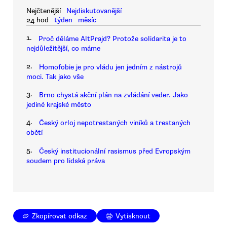
Nejčtenější
Nejdiskutovanější
24 hod
týden
měsíc
1.
Proč děláme AltPrajd? Protože solidarita je to
nejdůležitější, co máme
2.
Homofobie je pro vládu jen jedním z nástrojů
moci. Tak jako vše
3.
Brno chystá akční plán na zvládání veder. Jako
jediné krajské město
4.
Český orloj nepotrestaných viníků a trestaných
obětí
5.
Český institucionální rasismus před Evropským
soudem pro lidská práva
Zkopírovat odkaz
Vytisknout