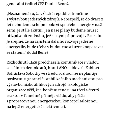
generální ředitel ČEZ Daniel Beneš.
„Neznamená to, že v České republice končíme
s výstavbou jaderných zdrojů. Nebezpečí, že do dvaceti
let nebudeme schopni pokrýt spotřebu energie v naší
zemi, je stále akutní. Jen naše plány budeme muset
přizpůsobit změnám, jež se nyní připravují v Bruselu.
Je zřejmé, že na zajištění dalšího rozvoje jaderné
energetiky bude třeba v budoucnosti úzce kooperovat
se státem,” dodal Beneš
Rozhodnutí ČEZu předcházela komunikace s vládou
sociálních demokratů, hnutí ANO a lidovců. Kabinet
Bohuslava Sobotky ve středu rozhodl, že neplánuje
poskytnutí garancí či stabilizačního mechanismu pro
výstavbu nízkouhlíkových zdrojů. Ekologické
organizace věří, že ukončení tendru na třetí a čtvrtý
reaktor v Temelíně přiměje vládu, aby přišla
s propracovanou energetickou koncepcí založenou
na lepší energetické efektivnosti.