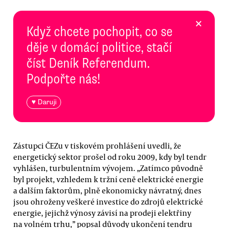
×
Když chcete pochopit, co se
děje v domácí politice, stačí
číst Deník Referendum.
Podpořte nás!
♥ Daruji
Zástupci ČEZu v tiskovém prohlášení uvedli, že
energetický sektor prošel od roku 2009, kdy byl tendr
vyhlášen, turbulentním vývojem. „Zatímco původně
byl projekt, vzhledem k tržní ceně elektrické energie
a dalším faktorům, plně ekonomicky návratný, dnes
jsou ohroženy veškeré investice do zdrojů elektrické
energie, jejichž výnosy závisí na prodeji elektřiny
na volném trhu,” popsal důvody ukončení tendru