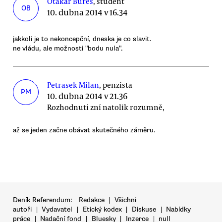
Otakar Bureš
, student
OB
10. dubna 2014 v 16.34
jakkoli je to nekoncepční, dneska je co slavit.
ne vládu, ale možnosti "bodu nula".
Petrasek Milan
, penzista
PM
10. dubna 2014 v 21.36
Rozhodnutí zní natolik rozumně,
až se jeden začne obávat skutečného záměru.
Deník Referendum:
Redakce
|
Všichni
autoři
|
Vydavatel
|
Etický kodex
|
Diskuse
|
Nabídky
práce
|
Nadační fond
|
Bluesky
|
Inzerce
|
null