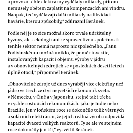
a provozu téhle elektrárny vydělaly miliardy, přitom
nemusely obětem zaplatit na kompenzacích ani vindru.
Naopak, teď vydělávají další miliardy na likvidaci
havárie, kterou způsobily,“ zdůraznil Beránek.
Podle něj je to sice možná skoro trvale udržitelný
byznys, ale s ekologií ani se spravedlivou společností
tenhle sektor nemá naprosto nic společného. „Panu
Podivínskému možná uniklo, že poměr investic,
instalovaných kapacit i objemu výroby v jádru
a v obnovitelných zdrojích se v posledních deseti letech
úplně otočil,“ připomněl Beránek.
„Obnovitelné zdroje už dnes vyrábějí více elektřiny než
jádro ve třech ze čtyř největších ekonomik světa:
v Německu, v Číně a v Japonsku, stejně tak i třeba
v rychle rostoucích ekonomikách, jako je Indie nebo
Brazílie. Jen v loňském roce se dokončilo tolik větrných
a solárních elektráren, že jejich reálná výroba odpovídá
kapacitě dvaceti velkých reaktorů. Ty se ale ve stejném
roce dokončily jen tři,“ vysvětlil Beránek.