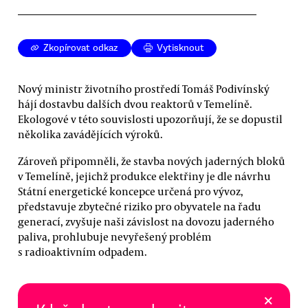
Zkopírovat odkaz
Vytisknout
Nový ministr životního prostředí Tomáš Podivínský
hájí dostavbu dalších dvou reaktorů v Temelíně.
Ekologové v této souvislosti upozorňují, že se dopustil
několika zavádějících výroků.
Zároveň připomněli, že stavba nových jaderných bloků
v Temelíně, jejichž produkce elektřiny je dle návrhu
Státní energetické koncepce určená pro vývoz,
představuje zbytečné riziko pro obyvatele na řadu
generací, zvyšuje naši závislost na dovozu jaderného
paliva, prohlubuje nevyřešený problém
s radioaktivním odpadem.
×