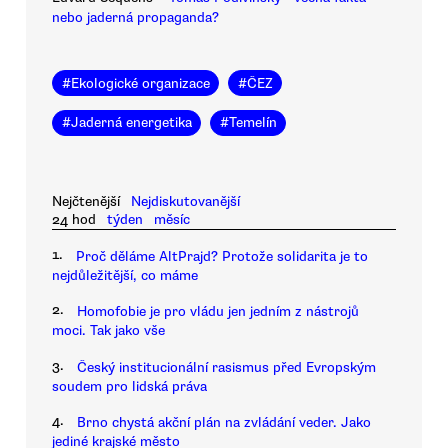
nebo jaderná propaganda?
#
Ekologické organizace
#
ČEZ
#
Jaderná energetika
#
Temelín
Nejčtenější
Nejdiskutovanější
24 hod
týden
měsíc
1.
Proč děláme AltPrajd? Protože solidarita je to
nejdůležitější, co máme
2.
Homofobie je pro vládu jen jedním z nástrojů
moci. Tak jako vše
3.
Český institucionální rasismus před Evropským
soudem pro lidská práva
4.
Brno chystá akční plán na zvládání veder. Jako
jediné krajské město