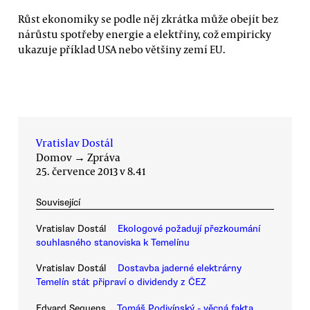
Růst ekonomiky se podle něj zkrátka může obejít bez
nárůstu spotřeby energie a elektřiny, což empiricky
ukazuje příklad USA nebo většiny zemí EU.
Vratislav Dostál
Domov
→
Zpráva
25. července 2013 v 8.41
Související
Vratislav Dostál
Ekologové požadují přezkoumání
souhlasného stanoviska k Temelínu
Vratislav Dostál
Dostavba jaderné elektrárny
Temelín stát připraví o dividendy z ČEZ
Edvard Sequens
Tomáš Podivínský - věcná fakta