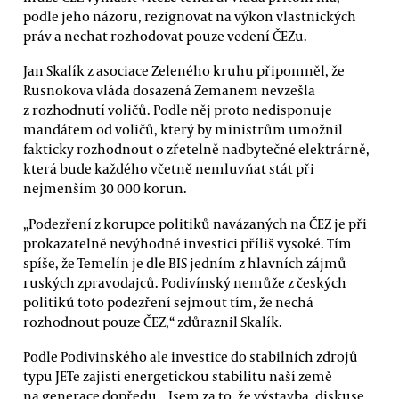
podle jeho názoru, rezignovat na výkon vlastnických
práv a nechat rozhodovat pouze vedení ČEZu.
Jan Skalík z asociace Zeleného kruhu připomněl, že
Rusnokova vláda dosazená Zemanem nevzešla
z rozhodnutí voličů. Podle něj proto nedisponuje
mandátem od voličů, který by ministrům umožnil
fakticky rozhodnout o zřetelně nadbytečné elektrárně,
která bude každého včetně nemluvňat stát při
nejmenším 30 000 korun.
„Podezření z korupce politiků navázaných na ČEZ je při
prokazatelně nevýhodné investici příliš vysoké. Tím
spíše, že Temelín je dle BIS jedním z hlavních zájmů
ruských zpravodajců. Podivínský nemůže z českých
politiků toto podezření sejmout tím, že nechá
rozhodnout pouze ČEZ,“ zdůraznil Skalík.
Podle Podivinského ale investice do stabilních zdrojů
typu JETe zajistí energetickou stabilitu naší země
na generace dopředu. „Jsem za to, že výstavba, diskuse,