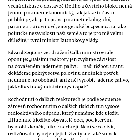
věcná diskuse o dostavbě třetího a čtvrtého bloku nemá
jenom parametr ekonomický, tak jak se to často
publikuje, ale je to právě parametr ekologický,
parametr surovinové, energetické bezpečnosti a také
politické nezávislosti naší země a to je pro mě velmi
důležité,“ tvrdí ministr Rusnokovy vlády.
Edvard Sequens ze sdružení Calla ministrovi ale
oponuje: „Dalšími reaktory jen zvýšíme závislost
na dováženém jaderném palivu — naší těžbou uranu
dokážeme pokrýt sotva polovinu dnešních potřeb,
neumíme ho obohatit, ani z něj vyrobit jaderné palivo,
jakkoliv si nový ministr myslí opak“
Rozhodnutí o dalších reaktorech je podle Sequense
zároveň rozhodnutím o dalších tisících tun vysoce
radioaktivního odpadu, který nemáme kde uložit.
„Hlubinné úložiště obyvatelé obcí, pod kterými
by mohl skončit, nikde nechtějí. Není se co divit,
ovlivňovalo by nejen jejich životy, ale také stovek