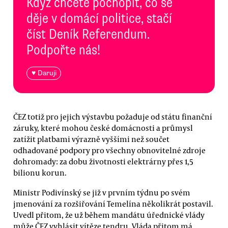
Když chcete pochopit, co se
děje v domácí politice, stačí
číst Deník Referendum.
Podpořte nás!
♥ Daruji
ČEZ totiž pro jejich výstavbu požaduje od státu finanční
záruky, které mohou české domácnosti a průmysl
zatížit platbami výrazně vyššími než součet
odhadované podpory pro všechny obnovitelné zdroje
dohromady: za dobu životnosti elektrárny přes 1,5
bilionu korun.
Ministr Podivínský se již v prvním týdnu po svém
jmenování za rozšiřování Temelína několikrát postavil.
Uvedl přitom, že už během mandátu úřednické vlády
může ČEZ vyhlásit vítěze tendru. Vláda přitom má,