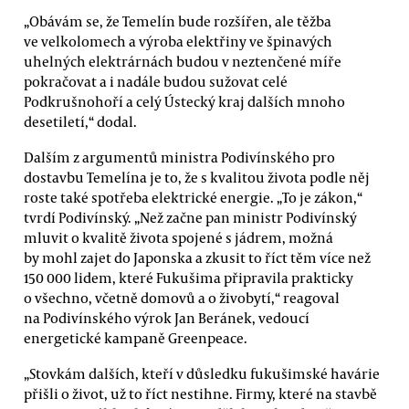
„Obávám se, že Temelín bude rozšířen, ale těžba
ve velkolomech a výroba elektřiny ve špinavých
uhelných elektrárnách budou v neztenčené míře
pokračovat a i nadále budou sužovat celé
Podkrušnohoří a celý Ústecký kraj dalších mnoho
desetiletí,“ dodal.
Dalším z argumentů ministra Podivínského pro
dostavbu Temelína je to, že s kvalitou života podle něj
roste také spotřeba elektrické energie. „To je zákon,“
tvrdí Podivínský. „Než začne pan ministr Podivínský
mluvit o kvalitě života spojené s jádrem, možná
by mohl zajet do Japonska a zkusit to říct těm více než
150 000 lidem, které Fukušima připravila prakticky
o všechno, včetně domovů a o živobytí,“ reagoval
na Podivínského výrok Jan Beránek, vedoucí
energetické kampaně Greenpeace.
„Stovkám dalších, kteří v důsledku fukušimské havárie
přišli o život, už to říct nestihne. Firmy, které na stavbě