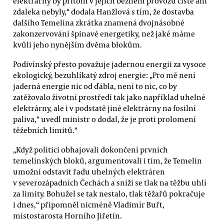
elektrárny by přitom v jejich běžném provozu čisté ani
zdaleka nebyly,“ dodala Hanžlová s tím, že dostavba
dalšího Temelína zkrátka znamená dvojnásobné
zakonzervování špinavé energetiky, než jaké máme
kvůli jeho nynějším dvěma blokům.
Podivínský přesto považuje jadernou energii za vysoce
ekologický, bezuhlíkatý zdroj energie: „Pro mě není
jaderná energie nic od ďábla, není to nic, co by
zatěžovalo životní prostředí tak jako například uhelné
elektrárny, ale i v podstatě jiné elektrárny na fosilní
paliva,“ uvedl ministr o dodal, že je proti prolomení
těžebních limitů.“
„Když politici obhajovali dokončení prvních
temelínských bloků, argumentovali i tím, že Temelín
umožní odstavit řadu uhelných elektráren
v severozápadních Čechách a sníží se tlak na těžbu uhlí
za limity. Bohužel se tak nestalo, tlak těžařů pokračuje
i dnes,“ připomněl nicméně Vladimír Buřt,
místostarosta Horního Jiřetín.