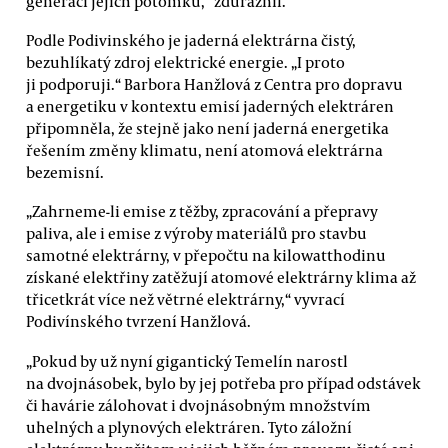
generací jejich potomků,“ zdůraznil.
Podle Podivinského je jaderná elektrárna čistý,
bezuhlíkatý zdroj elektrické energie. „I proto
ji podporuji.“ Barbora Hanžlová z Centra pro dopravu
a energetiku v kontextu emisí jaderných elektráren
připomněla, že stejně jako není jaderná energetika
řešením změny klimatu, není atomová elektrárna
bezemisní.
„Zahrneme-li emise z těžby, zpracování a přepravy
paliva, ale i emise z výroby materiálů pro stavbu
samotné elektrárny, v přepočtu na kilowatthodinu
získané elektřiny zatěžují atomové elektrárny klima až
třicetkrát více než větrné elektrárny,“ vyvrací
Podivínského tvrzení Hanžlová.
„Pokud by už nyní gigantický Temelín narostl
na dvojnásobek, bylo by jej potřeba pro případ odstávek
či havárie zálohovat i dvojnásobným množstvím
uhelných a plynových elektráren. Tyto záložní