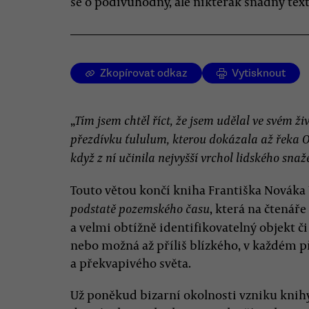
se o podivuhodný, ale nikterak snadný text
Zkopírovat odkaz
Vytisknout
„
Tím jsem chtěl říct, že jsem udělal ve svém živ
přezdívku ťululum, kterou dokázala až řeka O
když z ní učinila nejvyšší vrchol lidského sna
Touto větou končí kniha Františka Nováka
, která na čtenář
podstatě pozemského času
a velmi obtížně identifikovatelný objekt či
nebo možná až příliš blízkého, v každém 
a překvapivého světa.
Už poněkud bizarní okolnosti vzniku knih