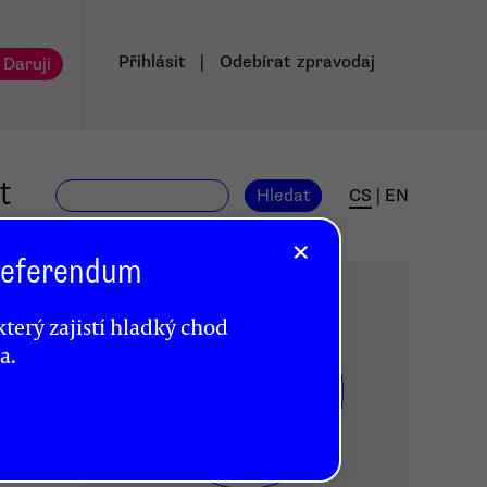
Přihlásit
|
Odebírat
zpravodaj
 Daruji
t
Hledat
CS
|
EN
×
 Referendum
terý zajistí hladký chod
a.
JV