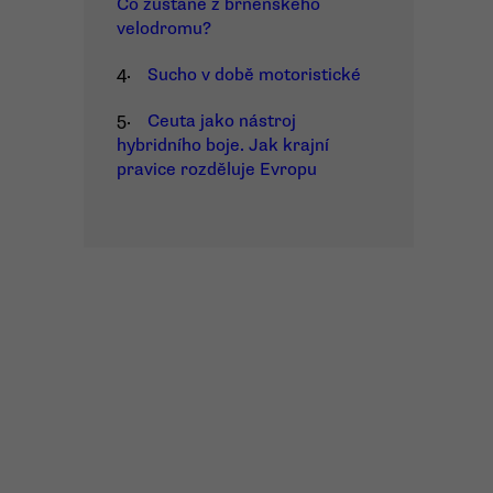
Co zůstane z brněnského
velodromu?
4.
Sucho v době motoristické
5.
Ceuta jako nástroj
hybridního boje. Jak krajní
pravice rozděluje Evropu