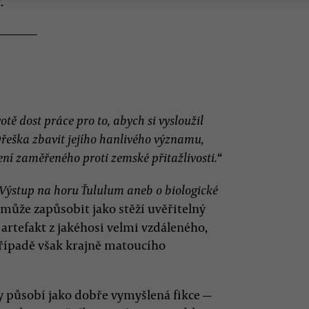
.
otě dost práce pro to, abych si vysloužil
řeška zbavit jejího hanlivého významu,
“
žení zaměřeného proti zemské přitažlivosti.
Výstup na horu Ťululum aneb o biologické
e může zapůsobit jako stěží uvěřitelný
 artefakt z jakéhosi velmi vzdáleného,
případě však krajně matoucího
y působí jako dobře vymyšlená fikce —