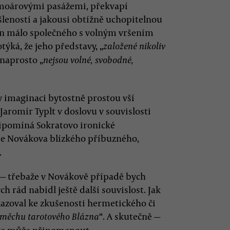
emoárovými pasážemi, překvapí
leností a jakousi obtížně uchopitelnou
jen málo společného s volným vršením
ýká, že jeho představy, „
založené nikoliv
 naprosto „
nejsou volné, svobodné,
y imaginaci bytostně prostou vší
. Jaromír Typlt v doslovu v souvislosti
ipomíná Sokratovo ironické
uje Novákova blízkého příbuzného,
.
 — třebaže v Novákově případě bych
h rád nabídl ještě další souvislost. Jak
kazoval ke zkušenosti hermetického či
“. A skutečně —
směchu tarotového Blázna