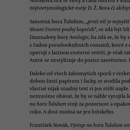
Novákova hra se slovy a řada motivů v k
mýtoetymologické eseje D. Ž. Bora či alch
Samotná hora Ťululum, „
proti níž je nejvy
“, se zdá být b
Mount Everest pouhý kopeček
Daumalovy hory
, ba zdá se, že by
Analogie
s řadou pseudookultních románů, které z
operují s lacinou esoterní veteší, je však t
Autor se nestylizuje do pozice zasvěcence.
Daleko od všech žabomyších sporů v české
dobou šustí papírem i facky, se zrodila p
vlastně nijak snadný text si jen stěží najde
nemusíme obávat, že by se náhle vyrojila l
stojí za pozornost a opako
na horu Ťululum
roku. A dost možná ne jen loňského.
František Novák,
Výstup na horu Ťululum an