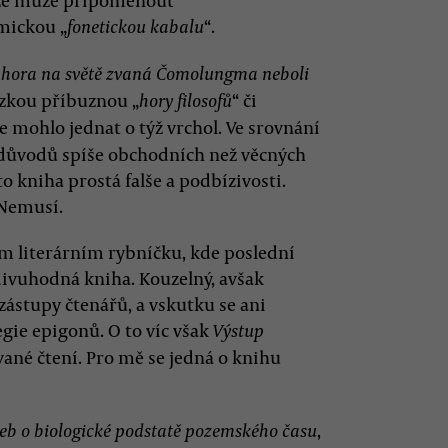
nize může připomenout
ymickou „
“.
fonetickou kabalu
šší hora na světě zvaná Čomolungma neboli
lízkou příbuznou „
“ či
hory filosofů
 se mohlo jednat o týž vrchol. Ve srovnání
 důvodů spíše obchodních než věcných
ato kniha prostá falše a podbízivosti.
 Nemusí.
m literárním rybníčku, kde poslední
odivuhodná kniha. Kouzelný, avšak
 zástupy čtenářů, a vskutku se ani
egie epigonů. O to víc však
Výstup
vané čtení. Pro mě se jedná o knihu
,
eb o biologické podstatě pozemského času