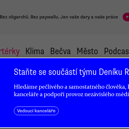
Bez oligarchů. Bez paywallu.
Jen vaše dary a naše práce
♥
rtérky
Klima
Bečva
Město
Podcas
Staňte se součástí týmu Deníku
Hledáme pečlivého a samostatného člověka, k
kanceláře a podpoří provoz nezávislého médi
iška
Vedoucí kanceláře
edná