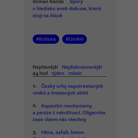
Roman Kanda
Spory
o hledisko aneb diskuse, která
stojí na hlavě
#
Kultura
#
Umění
Nejčtenější
Nejdiskutovanější
24 hod
týden
měsíc
1.
Český orloj nepotrestaných
viníků a trestaných obětí
2.
Kapacitní mechanismy
a peníze z rekultivací. Oligarchie
zase obere nás všechny
3.
Hlína, asfalt, beton.