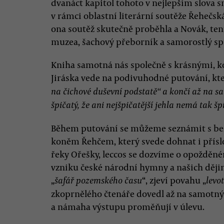
dvanáct kapitol tohoto v nejlepším slova 
v rámci oblastní literární soutěže Řehečská
ona soutěž skutečně proběhla a Novák, ten
muzea, šachový přeborník a samorostlý spis
Kniha samotná nás společně s krásnými, k
Jiráska vede na podivuhodné putování, kter
na čichové duševní podstatě“ a končí až na sa
špičatý, že ani nejšpičatější jehla nemá tak šp
Během putování se můžeme seznámit s b
koněm Řehčem, který svede dohnat i přísl
řeky Ořešky, leccos se dozvíme o opožd
vzniku české národní hymny a našich ději
„
“, zjeví povahu „
šafář pozemského času
levo
zkoprnělého čtenáře dovedl až na samotný 
a námaha výstupu proměňují v úlevu.