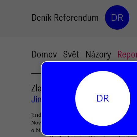
Deník Referendum
DR
Domov
Svět
Názory
Repo
Zlaté vejce
DR
Jindřich Veselý
Jindřich Veselý upozorňuje na knihu Frant
Nováka Výstup na horu Ťululum aneb
o biologické podstatě pozemského času. J