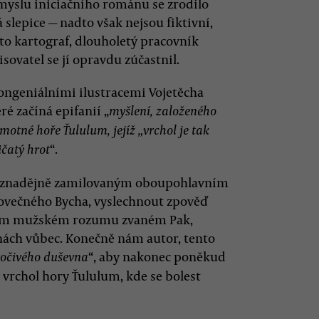
smyslu iniciačního románu se zrodilo
 slepice — nadto však nejsou fiktivní,
to kartograf, dlouholetý pracovník
ovatel se jí opravdu zúčastnil.
ongeniálními ilustracemi Vojetěcha
é začíná epifanií „
myšlení, založeného
motné hoře Ťululum, jejíž „vrchol je tak
“.
ičatý hrot
eznadějně zamilovaným oboupohlavním
ovečného Bycha, vyslechnout zpověď
ěném mužském rozumu zvaném Pak,
nách vůbec. Konečně nám autor, tento
“, aby nakonec poněkud
točivého duševna
vrchol hory Ťululum, kde se bolest