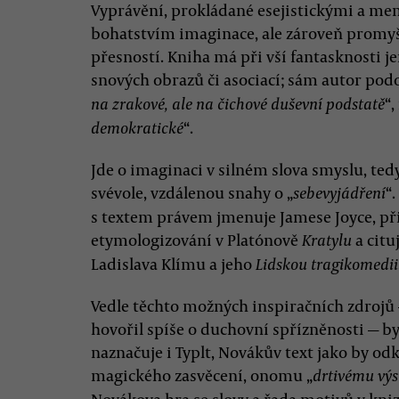
Vyprávění, prokládané esejistickými a m
bohatstvím imaginace, ale zároveň promyš
přesností. Kniha má při vší fantasknosti 
snových obrazů či asociací; sám autor podot
“,
na zrakové, ale na čichové duševní podstatě
“.
demokratické
Jde o imaginaci v silném slova smyslu, ted
svévole, vzdálenou snahy o „
“
sebevyjádření
s textem právem jmenuje Jamese Joyce, př
etymologizování v Platónově
a cit
Kratylu
Ladislava Klímu a jeho
Lidskou tragikomedii
Vedle těchto možných inspiračních zdrojů
hovořil spíše o duchovní spřízněnosti — byc
naznačuje i Typlt, Novákův text jako by od
magického zasvěcení, onomu „
drtivému vý