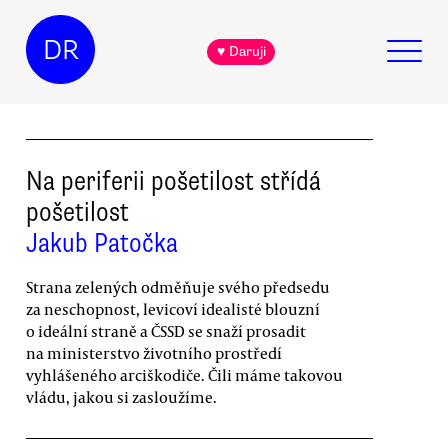
DR
♥ Daruji
Na periferii pošetilost střídá
pošetilost
Jakub Patočka
Strana zelených odměňuje svého předsedu
za neschopnost, levicoví idealisté blouzní
o ideální straně a ČSSD se snaží prosadit
na ministerstvo životního prostředí
vyhlášeného arciškodiče. Čili máme takovou
vládu, jakou si zasloužíme.