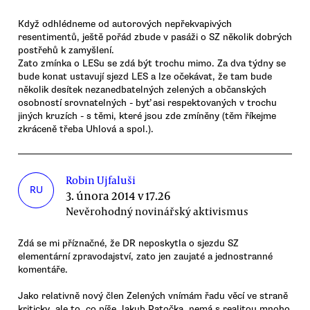
Když odhlédneme od autorových nepřekvapivých
resentimentů, ještě pořád zbude v pasáži o SZ několik dobrých
postřehů k zamyšlení.
Zato zmínka o LESu se zdá být trochu mimo. Za dva týdny se
bude konat ustavují sjezd LES a lze očekávat, že tam bude
několik desítek nezanedbatelných zelených a občanských
osobností srovnatelných - byť asi respektovaných v trochu
jiných kruzích - s těmi, které jsou zde zmíněny (těm říkejme
zkráceně třeba Uhlová a spol.).
Robin Ujfaluši
RU
3. února 2014 v 17.26
Nevěrohodný novinářský aktivismus
Zdá se mi příznačné, že DR neposkytla o sjezdu SZ
elementární zpravodajství, zato jen zaujaté a jednostranné
komentáře.
Jako relativně nový člen Zelených vnímám řadu věcí ve straně
kriticky, ale to, co píše Jakub Patočka, nemá s realitou mnoho