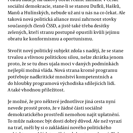
sociální demokracie, stane-li se stanou Dufků, Hašků,
Manů a Hulínských, nebude už ani u nás na co čekat. Ale
taková nová politická aliance musí zahrnout stovky
současných členů ČSSD, a jistě také třeba desítky
zelených, kteří stranu postupně opustili kvůli jejímu
obratu ke konformismu a oportunismu.
Stvořit nový politický subjekt zdola s nadějí, že se stane
trvalou a vlivnou politickou silou, nelze zkrátka jenom
proto, že se tu dnes ujala moci v daných podmínkách
nejlepší možná vláda. Nová strana kromě programu
potřebuje nadkritické množství kompetentních a
do hloubky programová východiska sdílejících lidí.
A také vhodnou příležitost.
Je možné, že pro některé jednotlivce jiná cesta nyní
nevede prostě proto, že v žádné části sociálně
demokratického prostředí nemohou najít uplatnění.
To může nakonec být dosti dobrý důvod. Ale než vyrazí
na trať, měli by si o zakládání nového politického