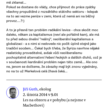
mě zklamal...
Pokud se dostane do vlády, chce přijmout do práce zpátky
všechny propuštěné z rozsáhlého státního sektoru - kdepak
na to asi vezme peníze v zemi, která už nemá ani na běžný
provoz....?:)
A to je přesně ten problém radikální levice - chce skočit moc
daleko, někam za kapitalismus (neví ale pořádně kam), ale má
tu před sebou dnešní "reálný", neoliberální kapitalismus a
globalizaci - a s nimi si nedovede nic počít úplně stejně jako
tradiční socdem... Čekal bych třeba, že Syriza navrhne nějaké
realisticky proveditelné, avšak vůči neoliberalismu
pochopitelně alternativní řešení řeckých a dalších dluhů, což je
v současnosti kardinální problém nejen této země... Ale ono
ne, jenom se dočteme, že závazky mají být znovu vyjednány,
no na to už Merkelová celá žhavá čeká...
Jiří Guth
, ekolog
2. února 2014 v 9.01
Les na obzoru a v pohybu (a nejsme v
Macbethovi)