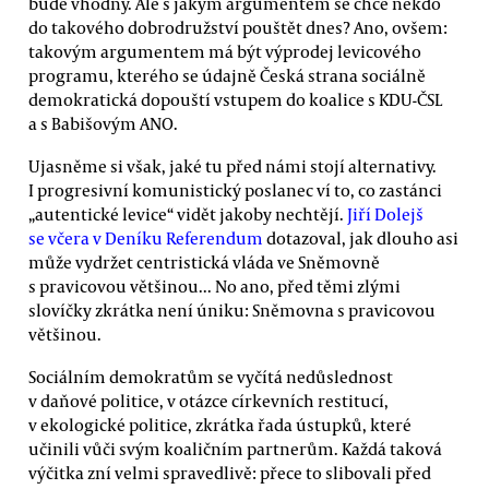
bude vhodný. Ale s jakým argumentem se chce někdo
do takového dobrodružství pouštět dnes? Ano, ovšem:
takovým argumentem má být výprodej levicového
programu, kterého se údajně Česká strana sociálně
demokratická dopouští vstupem do koalice s KDU-ČSL
a s Babišovým ANO.
Ujasněme si však, jaké tu před námi stojí alternativy.
I progresivní komunistický poslanec ví to, co zastánci
„autentické levice“ vidět jakoby nechtějí.
Jiří Dolejš
se včera v Deníku Referendum
dotazoval, jak dlouho asi
může vydržet centristická vláda ve Sněmovně
s pravicovou většinou... No ano, před těmi zlými
slovíčky zkrátka není úniku: Sněmovna s pravicovou
většinou.
Sociálním demokratům se vyčítá nedůslednost
v daňové politice, v otázce církevních restitucí,
v ekologické politice, zkrátka řada ústupků, které
učinili vůči svým koaličním partnerům. Každá taková
výčitka zní velmi spravedlivě: přece to slibovali před