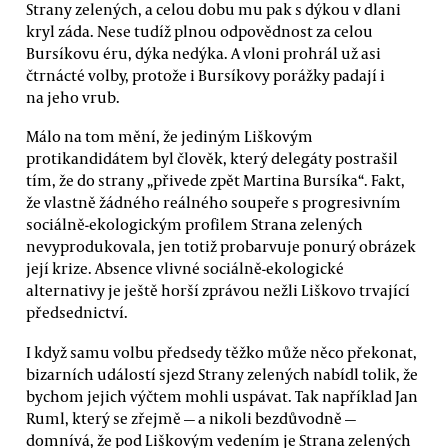
Strany zelených, a celou dobu mu pak s dýkou v dlani
kryl záda. Nese tudíž plnou odpovědnost za celou
Bursíkovu éru, dýka nedýka. A vloni prohrál už asi
čtrnácté volby, protože i Bursíkovy porážky padají i
na jeho vrub.
Málo na tom mění, že jediným Liškovým
protikandidátem byl člověk, který delegáty postrašil
tím, že do strany „přivede zpět Martina Bursíka“. Fakt,
že vlastně žádného reálného soupeře s progresivním
sociálně-ekologickým profilem Strana zelených
nevyprodukovala, jen totiž probarvuje ponurý obrázek
její krize. Absence vlivné sociálně-ekologické
alternativy je ještě horší zprávou nežli Liškovo trvající
předsednictví.
I když samu volbu předsedy těžko může něco překonat,
bizarních událostí sjezd Strany zelených nabídl tolik, že
bychom jejich výčtem mohli uspávat. Tak například Jan
Ruml, který se zřejmě — a nikoli bezdůvodně —
domnívá, že pod Liškovým vedením je Strana zelených