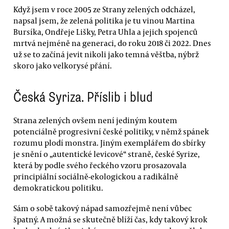
Když jsem v roce 2005 ze Strany zelených odcházel,
napsal jsem, že zelená politika je tu vinou Martina
Bursíka, Ondřeje Lišky, Petra Uhla a jejich spojenců
mrtvá nejméně na generaci, do roku 2018 či 2022. Dnes
už se to začíná jevit nikoli jako temná věštba, nýbrž
skoro jako velkorysé přání.
Česká Syriza. Příslib i blud
Strana zelených ovšem není jediným koutem
potenciálně progresivní české politiky, v němž spánek
rozumu plodí monstra. Jiným exemplářem do sbírky
je snění o „autentické levicové“ straně, české Syrize,
která by podle svého řeckého vzoru prosazovala
principiální sociálně-ekologickou a radikálně
demokratickou politiku.
Sám o sobě takový nápad samozřejmě není vůbec
špatný. A možná se skutečně blíží čas, kdy takový krok