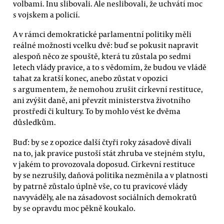
volbami. Inu slibovali. Ale neslibovali, že uchvátí moc
s vojskem a policií.
A v rámci demokratické parlamentní politiky měli
reálné možnosti vcelku dvě: buď se pokusit napravit
alespoň něco ze spouště, která tu zůstala po sedmi
letech vlády pravice, a to s vědomím, že budou ve vládě
tahat za kratší konec, anebo zůstat v opozici
s argumentem, že nemohou zrušit církevní restituce,
ani zvýšit daně, ani převzít ministerstva životního
prostředí či kultury. To by mohlo vést ke dvěma
důsledkům.
Buď: by se z opozice další čtyři roky zásadově dívali
na to, jak pravice pustoší stát zhruba ve stejném stylu,
v jakém to provozovala doposud. Církevní restituce
by se nezrušily, daňová politika nezměnila a v platnosti
by patrně zůstalo úplně vše, co tu pravicové vlády
navyváděly, ale na zásadovost sociálních demokratů
by se opravdu moc pěkně koukalo.