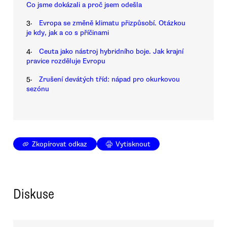
Co jsme dokázali a proč jsem odešla
3.
Evropa se změně klimatu přizpůsobí. Otázkou
je kdy, jak a co s příčinami
4.
Ceuta jako nástroj hybridního boje. Jak krajní
pravice rozděluje Evropu
5.
Zrušení devátých tříd: nápad pro okurkovou
sezónu
Zkopírovat odkaz
Vytisknout
Diskuse