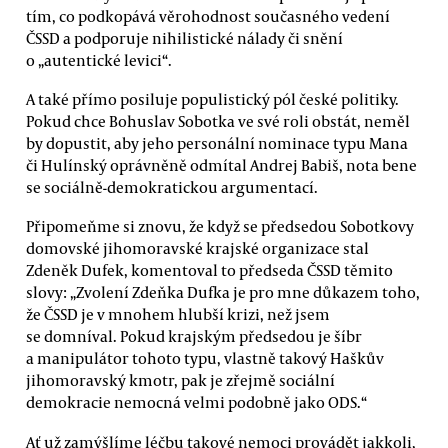
tím, co podkopává věrohodnost současného vedení
ČSSD a podporuje nihilistické nálady či snění
o „autentické levici“.
A také přímo posiluje populistický pól české politiky.
Pokud chce Bohuslav Sobotka ve své roli obstát, neměl
by dopustit, aby jeho personální nominace typu Mana
či Hulínský oprávněně odmítal Andrej Babiš, nota bene
se sociálně-demokratickou argumentací.
Připomeňme si znovu, že když se předsedou Sobotkovy
domovské jihomoravské krajské organizace stal
Zdeněk Dufek, komentoval to předseda ČSSD těmito
slovy: „Zvolení Zdeňka Dufka je pro mne důkazem toho,
že ČSSD je v mnohem hlubší krizi, než jsem
se domníval. Pokud krajským předsedou je šíbr
a manipulátor tohoto typu, vlastně takový Haškův
jihomoravský kmotr, pak je zřejmě sociální
demokracie nemocná velmi podobně jako ODS.“
Ať už zamýšlíme léčbu takové nemoci provádět jakkoli,