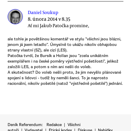
Daniel Soukup
8. února 2014 v 8.35
Ať mi Jakub Patočka promine,
ale tohle je povětšinou komentář ve stylu "všichni jsou blázni,
jenom já jsem letadlo". Úmyslně to ukážu nikoliv obhajobou
strany vlastní (SZ), ale cizí (LES).
Patočka tvrdí, že Bursík a Hollan jsou "zcela unikátním
exemplářem i na české poměry výstřední pošetilosti", jelikož
založili LES, a potom s ním ani nešli do voleb.
A skutečnost? Do voleb nešli proto, že jim nevyšlo plánované
spojení s lidovci - tudíž by neměli šanci. To je naprosto
racionální, nikoliv pošetilé (natož "výstředně pošetilé") jednání.
Deník Referendum:
Redakce
|
Všichni
autoři
|
Vydavatel
|
Etický kodex
|
Diskuse
|
Nabídky