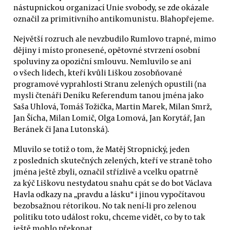
nástupnickou organizací Unie svobody, se zde okázale
označil za primitivního antikomunistu. Blahopřejeme.
Největší rozruch ale nevzbudilo Rumlovo trapné, mimo
dějiny i místo pronesené, opětovné stvrzení osobní
spoluviny za opoziční smlouvu. Nemluvilo se ani
o všech lidech, kteří kvůli Liškou zosobňované
programové vyprahlosti Stranu zelených opustili (na
mysli čtenáři Deníku Referendum tanou jména jako
Saša Uhlová, Tomáš Tožička, Martin Marek, Milan Smrž,
Jan Šícha, Milan Lomič, Olga Lomová, Jan Korytář, Jan
Beránek či Jana Lutonská).
Mluvilo se totiž o tom, že Matěj Stropnický, jeden
z posledních skutečných zelených, kteří ve straně toho
jména ještě zbyli, označil střízlivě a vcelku opatrně
za kýč Liškovu nestydatou snahu cpát se do bot Václava
Havla odkazy na „pravdu a lásku“ i jinou vypočítavou
bezobsažnou rétorikou. No tak není-li pro zelenou
politiku toto událost roku, chceme vidět, co by to tak
ještě mohlo překonat...