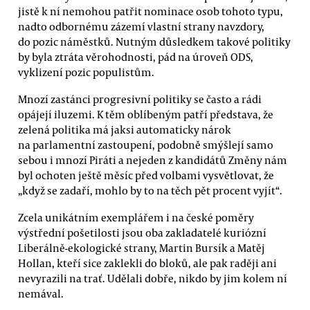
jistě k ní nemohou patřit nominace osob tohoto typu,
nadto odbornému zázemí vlastní strany navzdory,
do pozic náměstků. Nutným důsledkem takové politiky
by byla ztráta věrohodnosti, pád na úroveň ODS,
vyklizení pozic populistům.
Mnozí zastánci progresivní politiky se často a rádi
opájejí iluzemi. K těm oblíbeným patří představa, že
zelená politika má jaksi automaticky nárok
na parlamentní zastoupení, podobně smýšlejí samo
sebou i mnozí Piráti a nejeden z kandidátů Změny nám
byl ochoten ještě měsíc před volbami vysvětlovat, že
„když se zadaří, mohlo by to na těch pět procent vyjít“.
Zcela unikátním exemplářem i na české poměry
výstřední pošetilosti jsou oba zakladatelé kuriózní
Liberálně-ekologické strany, Martin Bursík a Matěj
Hollan, kteří sice zaklekli do bloků, ale pak raději ani
nevyrazili na trať. Udělali dobře, nikdo by jim kolem ní
nemával.