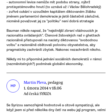
- autonomní levice nemůže mít podobu strany, nýbrž
protisystémového hnutí (to uznává už i Václav Bělohradský)
- zuřivé cukání v uzoučkém kapitálem diktovaném žlábku
jménem parlamentní demokracie je jistě částečně záslužné,
nicméně považovat jej za "politiku" není dobrá strategie
Bauman někde napsal, že "nejsilnější zbraní vládnoucích je
racionalita ovládaných". Členové židovských rad v ghettech
racionálně přistupovali na nacisty diktovanou "svobodnou
volbu" a racionálně obětovali polovinu obyvatelstva, aby
pragmaticky zachránili zbytek. Nakonec nezachránili nikoho.
Někdy mi to připomíná jednání sociálních demokratů v rámci
(nezměnitelných?) podmínek globální ekonomiky.
Martin Pleva
, pedagog
MP
1. února 2014 v 18.06
Ad česká SYRIZA
Se Syrizou samozřejmě hodnotově a citově sympatizuji, ale
když jsem si před několika dny četl na webu její program, velmi