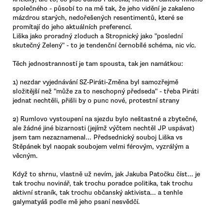
společného - působí to na mě tak, že jeho vidění je zakaleno
mázdrou starých, nedořešených resentimentů, které se
promítají do jeho aktuálních preferencí.
Liška jako proradný zloduch a Stropnický jako "poslední
skutečný Zelený" - to je tendenční černobílé schéma, nic víc.
Těch jednostranností je tam spousta, tak jen namátkou:
1) nezdar vyjednávání SZ-Piráti-Změna byl samozřejmě
složitější než "může za to neschopný předseda" - třeba Piráti
jednat nechtěli, přišli by o punc nové, protestní strany
2) Rumlovo vystoupení na sjezdu bylo neštastné a zbytečné,
ale žádné jiné bizarnosti (jejímž výčtem nechtěl JP uspávat)
jsem tam nezaznamenal... Předsednický souboj Liška vs
Stěpánek byl naopak soubojem velmi férovým, vyzrálým a
věcným.
Když to shrnu, vlastně už nevím, jak Jakuba Patočku číst... je
tak trochu novinář, tak trochu poradce politika, tak trochu
aktivní straník, tak trochu občanský aktivista... a tenhle
galymatyáš podle mě jeho psaní nesvědčí.