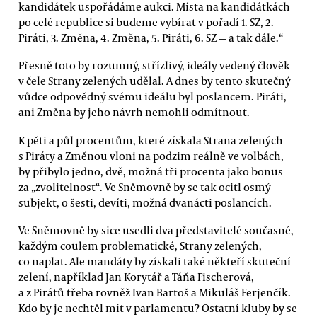
kandidátek uspořádáme aukci. Místa na kandidátkách
po celé republice si budeme vybírat v pořadí 1. SZ, 2.
Piráti, 3. Změna, 4. Změna, 5. Piráti, 6. SZ — a tak dále.“
Přesně toto by rozumný, střízlivý, ideály vedený člověk
v čele Strany zelených udělal. A dnes by tento skutečný
vůdce odpovědný svému ideálu byl poslancem. Piráti,
ani Změna by jeho návrh nemohli odmítnout.
K pěti a půl procentům, které získala Strana zelených
s Piráty a Změnou vloni na podzim reálně ve volbách,
by přibylo jedno, dvě, možná tři procenta jako bonus
za „zvolitelnost“. Ve Sněmovně by se tak ocitl osmý
subjekt, o šesti, devíti, možná dvanácti poslancích.
Ve Sněmovně by sice usedli dva představitelé současné,
každým coulem problematické, Strany zelených,
co naplat. Ale mandáty by získali také někteří skuteční
zelení, například Jan Korytář a Táňa Fischerová,
a z Pirátů třeba rovněž Ivan Bartoš a Mikuláš Ferjenčík.
Kdo by je nechtěl mít v parlamentu? Ostatní kluby by se