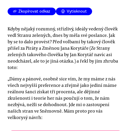
Zkopírovat odkaz
Vytisknout
Kdyby nějaký rozumný, střízlivý, ideály vedený člověk
vedl Stranu zelených, dnes by měla své poslance. Jak
by se to dalo provést? Před volbami by takový člověk
přišel za Piráty a Změnou Jana Korytáře (Ze Strany
zelených takového člověka by Jan Korytář navíc asi
neodcházel, ale to je jiná otázka.) a řekl by jim zhruba
toto:
„Dámy a pánové, osobně sice vím, že my máme z nás
všech nejvyšší preference a zřejmě jako jediní máme
reálnou šanci získat tři procenta, ale dějinné
zkušenosti i teorie her nás poučují o tom, že nám
nezbývá, nežli se dohodnout. Jde mi o zastoupení
našich stran ve Sněmovně. Mám proto pro vás
velkorysý návrh: