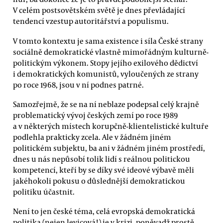
V celém postsovětském světě je dnes převládající
tendencí vzestup autoritářství a populismu.
V tomto kontextu je sama existence i síla České strany
sociálně demokratické vlastně mimořádným kulturně-
politickým výkonem. Stopy jejího exilového dědictví
i demokratických komunistů, vyloučených ze strany
po roce 1968, jsou v ní podnes patrné.
Samozřejmě, že se na ní neblaze podepsal celý krajně
problematický vývoj českých zemí po roce 1989
a v některých místech korupčně-klientelistické kultuře
podlehla prakticky zcela. Ale v žádném jiném
politickém subjektu, ba ani v žádném jiném prostředí,
dnes u nás nepůsobí tolik lidí s reálnou politickou
kompetencí, kteří by se díky své ideové výbavě měli
jakéhokoli pokusu o důslednější demokratickou
politiku účastnit.
Není to jen české téma, celá evropská demokratická
politika (nejen levicová!) je v krizi, poněvadž prostě