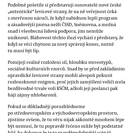
Podobně pošetile si představují osnovatelé nové české
„autentické“ levicové strany, že na ně veřejnost čeká
s otevřenou náručí, že když nabídnou lepší program
a zásadovější jména nežli ČSSD, Sněmovna, a možná
snad i všeobecná lidová podpora, jim nemůže
uniknout. Bláhovost těchto iluzí vychází z představy, že
když se věci chytnou za nový správný konec, nutně
tu musí být líp.
Pomíjejí reálně rozložení sil, hloubku stereotypů,
sociálně-kulturních vzorců. Snad by se před zakládáním
opravdické levicové strany mohli alespoň pokusit
rozlousknout enigmu, proč jejich zamýšlení voliči zcela
bezdůvodně trvale volí KSČM, ačkoli její poslanci pak
hájí zájmy uhlobaronů.
Pokud se důkladněji porozhlédneme
po středoevropském a východoevropském prostoru,
zjistíme ovšem, že tu věru nijak zákonitě mnohem lépe
být nemusí, že tu popravdě řečeno může být podstatně
hůř, ba dokonce že je to pravděpodobnější scénář.