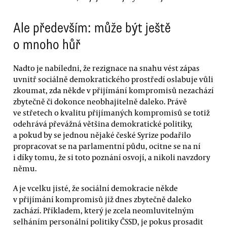
Ale především: může být ještě
o mnoho hůř
Nadto je nabíledni, že rezignace na snahu vést zápas
uvnitř sociálně demokratického prostředí oslabuje vůli
zkoumat, zda někde v přijímání kompromisů nezachází
zbytečně či dokonce neobhajitelně daleko. Právě
ve střetech o kvalitu přijímaných kompromisů se totiž
odehrává převážná většina demokratické politiky,
a pokud by se jednou nějaké české Syrize podařilo
propracovat se na parlamentní půdu, ocitne se na ní
i díky tomu, že si toto poznání osvojí, a nikoli navzdory
němu.
A je vcelku jisté, že sociální demokracie někde
v přijímání kompromisů již dnes zbytečně daleko
zachází. Příkladem, který je zcela neomluvitelným
selháním personální politiky ČSSD, je pokus prosadit