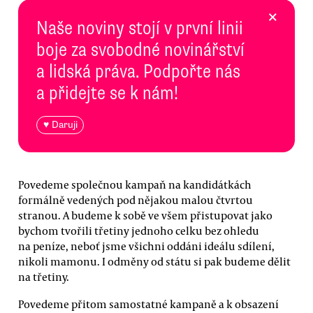
×
Naše noviny stojí v první linii
boje za svobodné novinářství
a lidská práva. Podpořte nás
a přidejte se k nám!
♥ Daruji
Povedeme společnou kampaň na kandidátkách
formálně vedených pod nějakou malou čtvrtou
stranou. A budeme k sobě ve všem přistupovat jako
bychom tvořili třetiny jednoho celku bez ohledu
na peníze, neboť jsme všichni oddáni ideálu sdílení,
nikoli mamonu. I odměny od státu si pak budeme dělit
na třetiny.
Povedeme přitom samostatné kampaně a k obsazení