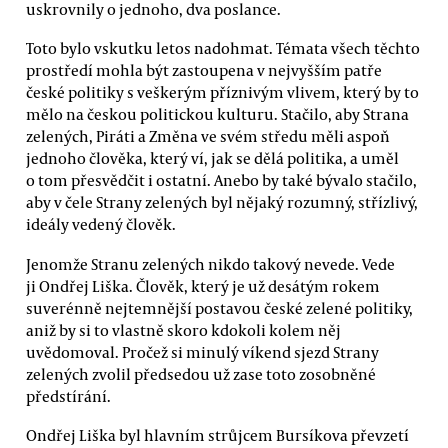
uskrovnily o jednoho, dva poslance.
Toto bylo vskutku letos nadohmat. Témata všech těchto
prostředí mohla být zastoupena v nejvyšším patře
české politiky s veškerým příznivým vlivem, který by to
mělo na českou politickou kulturu. Stačilo, aby Strana
zelených, Piráti a Změna ve svém středu měli aspoň
jednoho člověka, který ví, jak se dělá politika, a uměl
o tom přesvědčit i ostatní. Anebo by také bývalo stačilo,
aby v čele Strany zelených byl nějaký rozumný, střízlivý,
ideály vedený člověk.
Jenomže Stranu zelených nikdo takový nevede. Vede
ji Ondřej Liška. Člověk, který je už desátým rokem
suverénně nejtemnější postavou české zelené politiky,
aniž by si to vlastně skoro kdokoli kolem něj
uvědomoval. Pročež si minulý víkend sjezd Strany
zelených zvolil předsedou už zase toto zosobněné
předstírání.
Ondřej Liška byl hlavním strůjcem Bursíkova převzetí