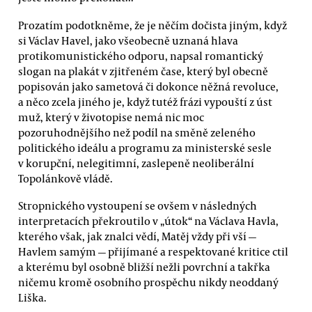
Prozatím podotkněme, že je něčím dočista jiným, když
si Václav Havel, jako všeobecně uznaná hlava
protikomunistického odporu, napsal romantický
slogan na plakát v zjitřeném čase, který byl obecně
popisován jako sametová či dokonce něžná revoluce,
a něco zcela jiného je, když tutéž frázi vypouští z úst
muž, který v životopise nemá nic moc
pozoruhodnějšího než podíl na směně zeleného
politického ideálu a programu za ministerské sesle
v korupční, nelegitimní, zaslepeně neoliberální
Topolánkově vládě.
Stropnického vystoupení se ovšem v následných
interpretacích překroutilo v „útok“ na Václava Havla,
kterého však, jak znalci vědí, Matěj vždy při vší —
Havlem samým — přijímané a respektované kritice ctil
a kterému byl osobně bližší nežli povrchní a takřka
ničemu kromě osobního prospěchu nikdy neoddaný
Liška.