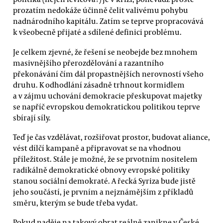
prozatím nedokáže účinně čelit valivému pohybu
nadnárodního kapitálu. Zatím se teprve propracovává
k všeobecně přijaté a sdílené definici problému.
Je celkem zjevné, že řešení se neobejde bez mnohem
masivnějšího přerozdělování a razantního
překonávání čím dál propastnějších nerovností všeho
druhu. K odhodlání zásadně trhnout kormidlem
a v zájmu uchování demokracie přeskupovat majetky
se napříč evropskou demokratickou politikou teprve
sbírají síly.
Teď je čas vzdělávat, rozšiřovat prostor, budovat aliance,
vést dílčí kampaně a připravovat se na vhodnou
příležitost. Stále je možné, že se prvotním nositelem
radikálně demokratické obnovy evropské politiky
stanou sociální demokraté. A řecká Syriza bude jistě
jeho součástí, je prvním a nejznámějším z příkladů
směru, kterým se bude třeba vydat.
Pokud naděje na takový obrat reálně zanikne v České