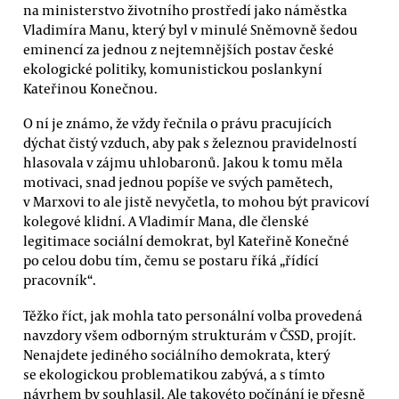
na ministerstvo životního prostředí jako náměstka
Vladimíra Manu, který byl v minulé Sněmovně šedou
eminencí za jednou z nejtemnějších postav české
ekologické politiky, komunistickou poslankyní
Kateřinou Konečnou.
O ní je známo, že vždy řečnila o právu pracujících
dýchat čistý vzduch, aby pak s železnou pravidelností
hlasovala v zájmu uhlobaronů. Jakou k tomu měla
motivaci, snad jednou popíše ve svých pamětech,
v Marxovi to ale jistě nevyčetla, to mohou být pravicoví
kolegové klidní. A Vladimír Mana, dle členské
legitimace sociální demokrat, byl Kateřině Konečné
po celou dobu tím, čemu se postaru říká „řídící
pracovník“.
Těžko říct, jak mohla tato personální volba provedená
navzdory všem odborným strukturám v ČSSD, projít.
Nenajdete jediného sociálního demokrata, který
se ekologickou problematikou zabývá, a s tímto
návrhem by souhlasil. Ale takovéto počínání je přesně