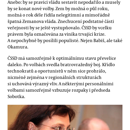
Anebo: by se pravici vládu sestavit nepodařilo a musely
by se konat nové volby. Zem by možná o půl roku,
možná o rok déle řídila nelegitimní a mimořádně
špatná Zemanova vláda. Znechucení podstatné části
veřejnosti by se ještě vystupňovalo. ČSSD by vcelku
právem byla označována za viníka trvající krize.
A nepochybně by posílili populisté. Nejen Babiš, ale také
Okamura.
ČSSD má samozřejmě k optimálnímu stavu převelice
daleko. Po volbách svedla bratrovražedný boj. Křídlo
technokratů a oportunistů v něm sice prohrálo,
nicméně zejména v regionálních strukturách
si uchovává výrazný vliv. A některými personálními
volbami samozřejmě vzbuzuje rozpaky i předseda
Sobotka.