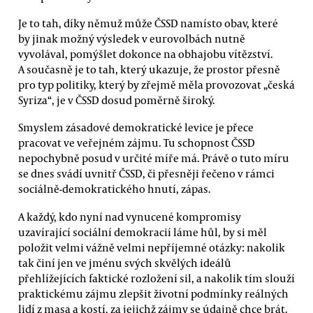
Je to tah, díky němuž může ČSSD namísto obav, které
by jinak možný výsledek v eurovolbách nutně
vyvolával, pomýšlet dokonce na obhajobu vítězství.
A současně je to tah, který ukazuje, že prostor přesně
pro typ politiky, který by zřejmě měla provozovat „česká
Syriza“, je v ČSSD dosud poměrně široký.
Smyslem zásadové demokratické levice je přece
pracovat ve veřejném zájmu. Tu schopnost ČSSD
nepochybně posud v určité míře má. Právě o tuto míru
se dnes svádí uvnitř ČSSD, či přesněji řečeno v rámci
sociálně-demokratického hnutí, zápas.
A každý, kdo nyní nad vynucené kompromisy
uzavírající sociální demokracií láme hůl, by si měl
položit velmi vážně velmi nepříjemné otázky: nakolik
tak činí jen ve jménu svých skvělých ideálů
přehlížejících faktické rozložení sil, a nakolik tím slouží
praktickému zájmu zlepšit životní podmínky reálných
lidí z masa a kostí, za jejichž zájmy se údajně chce brát.