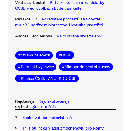
Vratislav Dostál
Potvrzeno: lídrem kandidátky
ČSSD v eurovolbách bude Jan Keller
Redakce DR
Pořadatelé protestů za Sobotku
mu píší: udržte ministerstvo životního prostředí
Andrea Cerqueirová
Na čí straně stojí zelení?
#
Strana zelených
#
ČSSD
#
Perspektivy levice
#
Mimoparlamentní strany
#
Koalice ČSSD, ANO, KDU-ČSL
Nejčtenější
Nejdiskutovanější
24 hod
týden
měsíc
1.
Sucho v době motoristické
2.
Tři a půl roku vládní zmocněnkyní pro Romy: