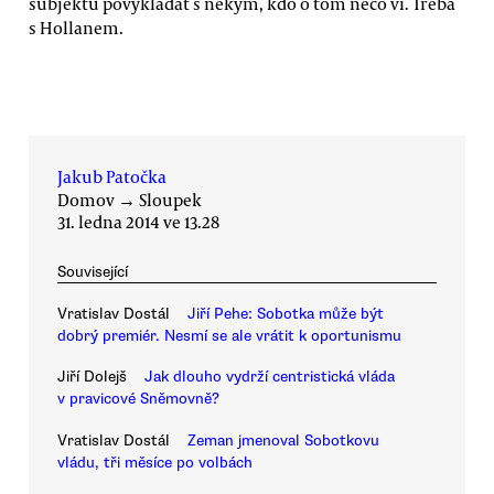
subjektu povykládat s někým, kdo o tom něco ví. Třeba
s Hollanem.
Jakub Patočka
Domov
→
Sloupek
31. ledna 2014 ve 13.28
Související
Vratislav Dostál
Jiří Pehe: Sobotka může být
dobrý premiér. Nesmí se ale vrátit k oportunismu
Jiří Dolejš
Jak dlouho vydrží centristická vláda
v pravicové Sněmovně?
Vratislav Dostál
Zeman jmenoval Sobotkovu
vládu, tři měsíce po volbách