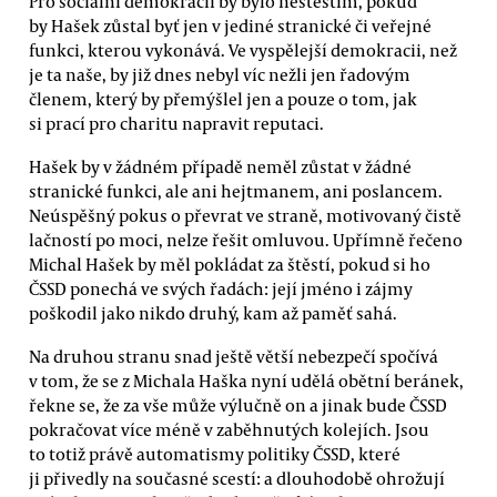
Pro sociální demokracii by bylo neštěstím, pokud
by Hašek zůstal byť jen v jediné stranické či veřejné
funkci, kterou vykonává. Ve vyspělejší demokracii, než
je ta naše, by již dnes nebyl víc nežli jen řadovým
členem, který by přemýšlel jen a pouze o tom, jak
si prací pro charitu napravit reputaci.
Hašek by v žádném případě neměl zůstat v žádné
stranické funkci, ale ani hejtmanem, ani poslancem.
Neúspěšný pokus o převrat ve straně, motivovaný čistě
lačností po moci, nelze řešit omluvou. Upřímně řečeno
Michal Hašek by měl pokládat za štěstí, pokud si ho
ČSSD ponechá ve svých řadách: její jméno i zájmy
poškodil jako nikdo druhý, kam až paměť sahá.
Na druhou stranu snad ještě větší nebezpečí spočívá
v tom, že se z Michala Haška nyní udělá obětní beránek,
řekne se, že za vše může výlučně on a jinak bude ČSSD
pokračovat více méně v zaběhnutých kolejích. Jsou
to totiž právě automatismy politiky ČSSD, které
ji přivedly na současné scestí: a dlouhodobě ohrožují