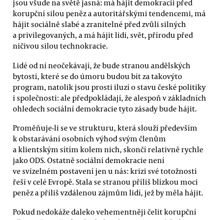
jsou všude na světě jasná: má hájit demokracii před
korupční silou peněz a autoritářskými tendencemi, má
hájit sociálně slabé a zranitelné před zvůli silných
a privilegovaných, a má hájit lidi, svět, přírodu před
ničivou silou technokracie.
Lidé od ní neočekávají, že bude stranou andělských
bytostí, které se do úmoru budou bít za takovýto
program, natolik jsou prosti iluzí o stavu české politiky
i společnosti: ale předpokládají, že alespoň v základních
ohledech sociální demokracie tyto zásady bude hájit.
Proměňuje-li se ve strukturu, která slouží především
k obstarávání osobních výhod svým členům
a klientským sítím kolem nich, skončí relativně rychle
jako ODS. Ostatně sociální demokracie není
ve svízelném postavení jen u nás: krizi své totožnosti
řeší v celé Evropě. Stala se stranou příliš blízkou moci
peněz a příliš vzdálenou zájmům lidí, jež by měla hájit.
Pokud nedokáže daleko vehementněji čelit korupční