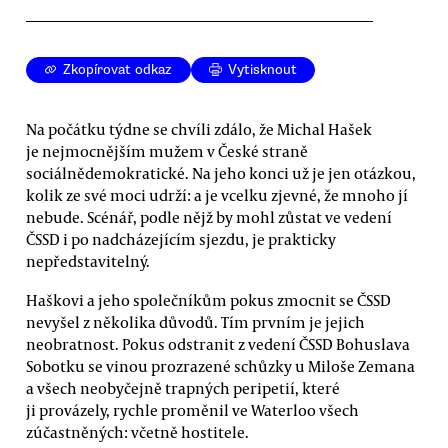
Zkopírovat odkaz
Vytisknout
Na počátku týdne se chvíli zdálo, že Michal Hašek
je nejmocnějším mužem v České straně
sociálnědemokratické. Na jeho konci už je jen otázkou,
kolik ze své moci udrží: a je vcelku zjevné, že mnoho jí
nebude. Scénář, podle nějž by mohl zůstat ve vedení
ČSSD i po nadcházejícím sjezdu, je prakticky
nepředstavitelný.
Haškovi a jeho společníkům pokus zmocnit se ČSSD
nevyšel z několika důvodů. Tím prvním je jejich
neobratnost. Pokus odstranit z vedení ČSSD Bohuslava
Sobotku se vinou prozrazené schůzky u Miloše Zemana
a všech neobyčejně trapných peripetií, které
ji provázely, rychle proměnil ve Waterloo všech
zúčastněných: včetně hostitele.