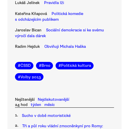
Lukáš Jelínek
Pravidla lži
Kateřina Kňapová
Politická komedie
s odcházejícím publikem
Jaroslav Bican
Sociální demokracie si ke svému
výročí dala dárek
Radim Hejduk
Obviňuji Michala Haška
#
ČSSD
#
Brno
#
Politická kultura
#
Volby 2013
Nejčtenější
Nejdiskutovanější
24 hod
týden
měsíc
1.
Sucho v době motoristické
2.
Tři a půl roku vládní zmocněnkyní pro Romy: