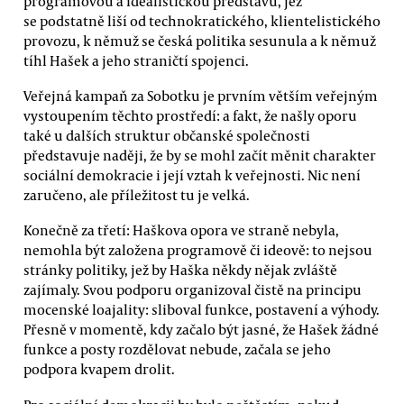
programovou a idealistickou představu, jež
se podstatně liší od technokratického, klientelistického
provozu, k němuž se česká politika sesunula a k němuž
tíhl Hašek a jeho straničtí spojenci.
Veřejná kampaň za Sobotku je prvním větším veřejným
vystoupením těchto prostředí: a fakt, že našly oporu
také u dalších struktur občanské společnosti
představuje naději, že by se mohl začít měnit charakter
sociální demokracie i její vztah k veřejnosti. Nic není
zaručeno, ale příležitost tu je velká.
Konečně za třetí: Haškova opora ve straně nebyla,
nemohla být založena programově či ideově: to nejsou
stránky politiky, jež by Haška někdy nějak zvláště
zajímaly. Svou podporu organizoval čistě na principu
mocenské loajality: sliboval funkce, postavení a výhody.
Přesně v momentě, kdy začalo být jasné, že Hašek žádné
funkce a posty rozdělovat nebude, začala se jeho
podpora kvapem drolit.