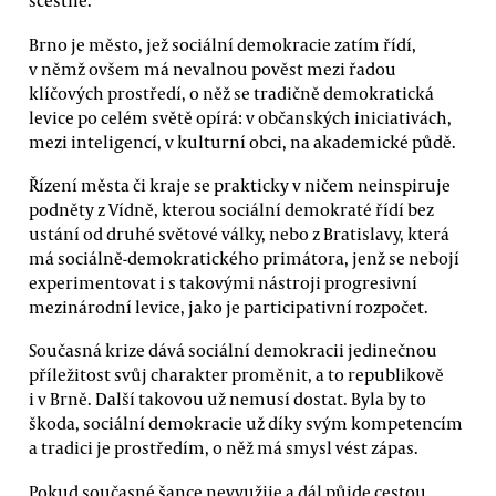
scestně.
Brno je město, jež sociální demokracie zatím řídí,
v němž ovšem má nevalnou pověst mezi řadou
klíčových prostředí, o něž se tradičně demokratická
levice po celém světě opírá: v občanských iniciativách,
mezi inteligencí, v kulturní obci, na akademické půdě.
Řízení města či kraje se prakticky v ničem neinspiruje
podněty z Vídně, kterou sociální demokraté řídí bez
ustání od druhé světové války, nebo z Bratislavy, která
má sociálně-demokratického primátora, jenž se nebojí
experimentovat i s takovými nástroji progresivní
mezinárodní levice, jako je participativní rozpočet.
Současná krize dává sociální demokracii jedinečnou
příležitost svůj charakter proměnit, a to republikově
i v Brně. Další takovou už nemusí dostat. Byla by to
škoda, sociální demokracie už díky svým kompetencím
a tradici je prostředím, o něž má smysl vést zápas.
Pokud současné šance nevyužije a dál půjde cestou