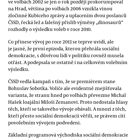
ve volbách 2002 se jen o rok později prokorumpoval
na Hrad, většina po volbách 2006 vznikla vinou
zločinné Kubiceho zprávy a uplacením dvou poslanců
ČSSD, řecká lež a falešný příslib výměny „dinosaurů“
rozhodly o výsledku voleb v roce 2010.
Co přinese vývoj po roce 2013 se teprve uvidí, ale
je jasné, že první epizoda, kterou přehrála sociální
demokracie, s důvěrou lidí v politiku rovněž musela
otřást. A podepsala se ostatně i na celkovém volebním
výsledku.
ČSSD vedla kampaň s tím, že se premiérem stane
Bohuslav Sobotka. Voliče ale evidentně znejišťovala
varianta, že stranu hned po volbách převezme Michal
Hašek loajální Miloši Zemanovi. Proto nedostala hlasy
těch, kteří se takového vývoje obávali. A mnozí z těch,
kteří přesto sociální demokracii věřili, se právem cítí
povolebním vývojem podvedeni.
Základní programová východiska sociální demokracie