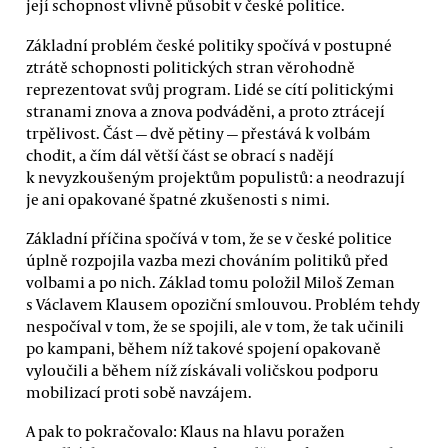
její schopnost vlivně působit v české politice.
Základní problém české politiky spočívá v postupné
ztrátě schopnosti politických stran věrohodně
reprezentovat svůj program. Lidé se cítí politickými
stranami znova a znova podváděni, a proto ztrácejí
trpělivost. Část — dvě pětiny — přestává k volbám
chodit, a čím dál větší část se obrací s nadějí
k nevyzkoušeným projektům populistů: a neodrazují
je ani opakované špatné zkušenosti s nimi.
Základní příčina spočívá v tom, že se v české politice
úplně rozpojila vazba mezi chováním politiků před
volbami a po nich. Základ tomu položil Miloš Zeman
s Václavem Klausem opoziční smlouvou. Problém tehdy
nespočíval v tom, že se spojili, ale v tom, že tak učinili
po kampani, během níž takové spojení opakovaně
vyloučili a během níž získávali voličskou podporu
mobilizací proti sobě navzájem.
A pak to pokračovalo: Klaus na hlavu poražen