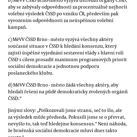
b) MěVV ČSSD Brno-město vyzývá ústřední orgány ČSSD,
aby se zabývaly odpovědností za procentuálně nejhorší
volební výsledek ČSSD po vzniku ČR, především pak
vyvozením odpovědnosti za neúspěšnou volební
kampaň.
c) MěVV ČSSD Brno - město vyzývá všechny aktéry
současné situace v ČSSD k hledání konsenzu, který
zajistí úspěšné vyjednání sestavení vlády s hlavní rolí
ČSSD s cílem prosadit maximum programových priorit
sociální demokracie a jednotnou podporu
poslaneckého klubu.
d) MěVV ČSSD Brno - město žádá všechny aktéry, aby
hledali řešení na půdě demokraticky zvolených orgánů
ČSSD.“
Jinými slovy: „Poškozovali jsme stranu, seč to šlo, ale
za výsledek může předseda. Pokusili jsme se o převrat,
nevyšlo to, tak teď hledejme konsensus.“ Není náhoda,
že brněnská sociální demokracie mluví dnes takto