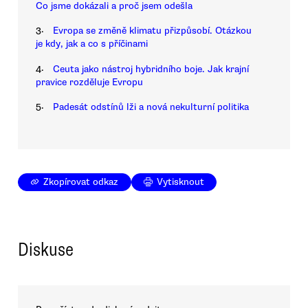
Co jsme dokázali a proč jsem odešla
3.
Evropa se změně klimatu přizpůsobí. Otázkou
je kdy, jak a co s příčinami
4.
Ceuta jako nástroj hybridního boje. Jak krajní
pravice rozděluje Evropu
5.
Padesát odstínů lži a nová nekulturní politika
Zkopírovat odkaz
Vytisknout
Diskuse