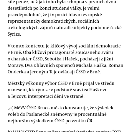
síle peněz, než jak toho byla schopna v prvních dvou
desetiletích po konci studené války, je velmi
pravděpodobné, že ji v pozici hlavní evropské
reprezentantky demokratických, sociálních
a ekologických zájmů nahradí subjekty podobné řecké
Syrize.
V tomto kontextu je klíčový vývoj sociální demokracie
v Brně. Oba klíčoví protagonisté současného sváru
o charakter ČSSD, Sobotka i Hašek, pocházejí z jižní
Moravy. Dva z hlavních spojenců Michala Haška, Roman
Onderka a Jeroným Tejc ovládají ČSSD v Brně.
Městský výkonný výbor ČSSD v Brně přijal ve středu
usnesení, kterým se v podstatě staví za Haškovu
a Tejcovu interpretaci dění ve straně:
„a) MěVV ČSSD Brno - město konstatuje, že výsledek
voleb do Poslanecké sněmovny je procentuálně
nejhorším výsledkem ČSSD po vzniku ČR.