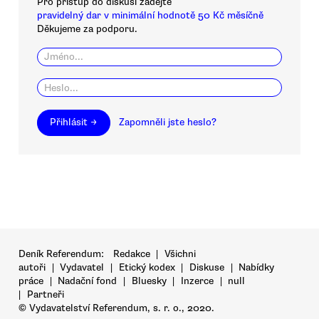
Pro přístup do diskusí zadejte
pravidelný dar v minimální hodnotě 50 Kč měsíčně
Děkujeme za podporu.
Přihlásit →
Zapomněli jste heslo?
Deník Referendum:
Redakce
|
Všichni
autoři
|
Vydavatel
|
Etický kodex
|
Diskuse
|
Nabídky
práce
|
Nadační fond
|
Bluesky
|
Inzerce
|
null
|
Partneři
© Vydavatelství Referendum, s. r. o., 2020.