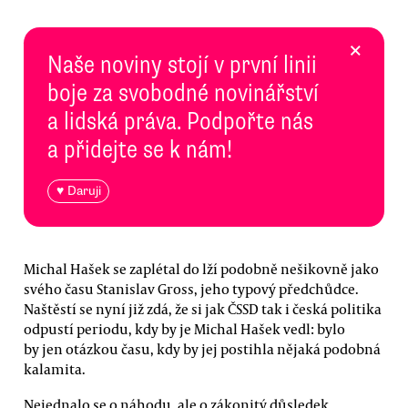
×
Naše noviny stojí v první linii
boje za svobodné novinářství
a lidská práva. Podpořte nás
a přidejte se k nám!
♥ Daruji
Michal Hašek se zaplétal do lží podobně nešikovně jako
svého času Stanislav Gross, jeho typový předchůdce.
Naštěstí se nyní již zdá, že si jak ČSSD tak i česká politika
odpustí periodu, kdy by je Michal Hašek vedl: bylo
by jen otázkou času, kdy by jej postihla nějaká podobná
kalamita.
Nejednalo se o náhodu, ale o zákonitý důsledek