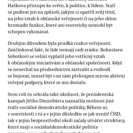
Haškova přístupu ke světu, k politice, k lidem. Stačí
se podívat jen na způsob, jakým si opatřil svůj titul,
na jeho vztah k občanské veřejnosti či na jeho sklon
hromadit funkce, které ani teoreticky nemohl být
schopen vykonávat.
Druhým důvodem byla prudká reakce veřejnosti.
Zaúčinkoval fakt, že lidé nemají rádi zrádce. Bohuslavu
Sobotkovi se velmi vyplatil jeho vstřícný vztah
k občanským iniciativám a občanské společnosti. Když
se nenechal na předsednictvu zastrašit a rozhodl
se bojovat, musel být i on sám překvapen mírou aktivní
veřejné podpory, které se mu dostalo.
Svou roli tu sehrála také okolnost, že prezidentská
kampaň Jiřího Dienstbiera naznačila možnost jiné
tváře sociálně demokratické politiky. Během ní,
v souvislosti s ní a v jejím důsledku se jak uvnitř ČSSD,
tak v jejím bezprostřední okolí začaly utvářet struktury,
které mají o sociálnědemokratické politice