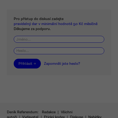
Pro přístup do diskusí zadejte
pravidelný dar v minimální hodnotě 50 Kč měsíčně
Děkujeme za podporu.
Přihlásit →
Zapomněli jste heslo?
Deník Referendum:
Redakce
|
Všichni
autoři
|
Vydavatel
|
Etický kodex
|
Diskuse
|
Nabídky