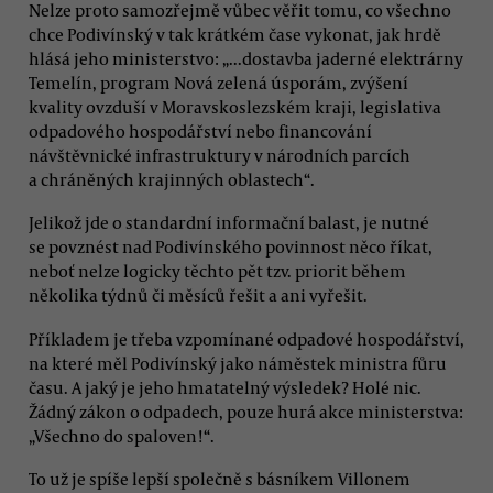
Nelze proto samozřejmě vůbec věřit tomu, co všechno
chce Podivínský v tak krátkém čase vykonat, jak hrdě
hlásá jeho ministerstvo: „...dostavba jaderné elektrárny
Temelín, program Nová zelená úsporám, zvýšení
kvality ovzduší v Moravskoslezském kraji, legislativa
odpadového hospodářství nebo financování
návštěvnické infrastruktury v národních parcích
a chráněných krajinných oblastech“.
Jelikož jde o standardní informační balast, je nutné
se povznést nad Podivínského povinnost něco říkat,
neboť nelze logicky těchto pět tzv. priorit během
několika týdnů či měsíců řešit a ani vyřešit.
Příkladem je třeba vzpomínané odpadové hospodářství,
na které měl Podivínský jako náměstek ministra fůru
času. A jaký je jeho hmatatelný výsledek? Holé nic.
Žádný zákon o odpadech, pouze hurá akce ministerstva:
„Všechno do spaloven!“.
To už je spíše lepší společně s básníkem Villonem