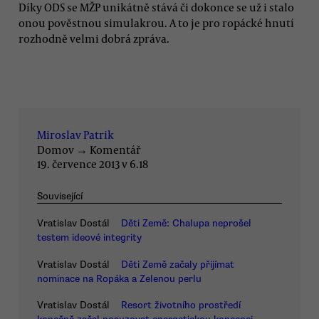
Díky ODS se MŽP unikátně stává či dokonce se už i stalo
onou pověstnou simulakrou. A to je pro ropácké hnutí
rozhodně velmi dobrá zpráva.
Miroslav Patrik
Domov
→
Komentář
19. července 2013 v 6.18
Související
Vratislav Dostál
Děti Země: Chalupa neprošel
testem ideové integrity
Vratislav Dostál
Děti Země začaly přijímat
nominace na Ropáka a Zelenou perlu
Vratislav Dostál
Resort životního prostředí