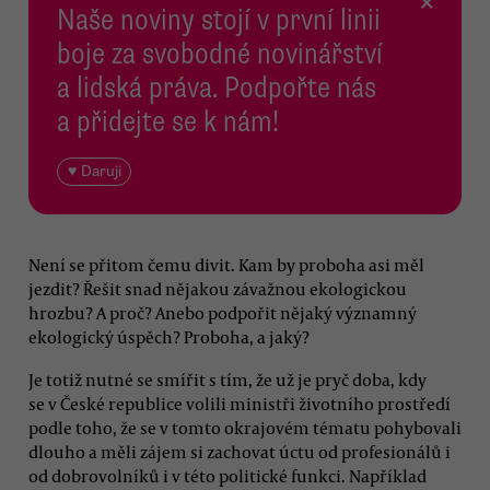
×
Naše noviny stojí v první linii
boje za svobodné novinářství
a lidská práva. Podpořte nás
a přidejte se k nám!
♥ Daruji
Není se přitom čemu divit. Kam by proboha asi měl
jezdit? Řešit snad nějakou závažnou ekologickou
hrozbu? A proč? Anebo podpořit nějaký významný
ekologický úspěch? Proboha, a jaký?
Je totiž nutné se smířit s tím, že už je pryč doba, kdy
se v České republice volili ministři životního prostředí
podle toho, že se v tomto okrajovém tématu pohybovali
dlouho a měli zájem si zachovat úctu od profesionálů i
od dobrovolníků i v této politické funkci. Například