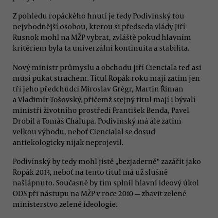
Z pohledu ropáckého hnutí je tedy Podivínský tou
nejvhodnější osobou, kterou si předseda vlády Jiří
Rusnok mohl na MŽP vybrat, zvláště pokud hlavním
kritériem byla ta univerzální kontinuita a stabilita.
Nový ministr průmyslu a obchodu Jiří Cienciala teď asi
musí pukat strachem. Titul Ropák roku mají zatím jen
tři jeho předchůdci Miroslav Grégr, Martin Říman
a Vladimír Tošovský, přičemž stejný titul mají i bývalí
ministři životního prostředí František Benda, Pavel
Drobil a Tomáš Chalupa. Podivínský má ale zatím
velkou výhodu, neboť Ciencialal se dosud
antiekologicky nijak neprojevil.
Podivínský by tedy mohl jistě „bezjaderně“ zazářit jako
Ropák 2013, neboť na tento titul má už slušně
našlápnuto. Současně by tím splnil hlavní ideový úkol
ODS při nástupu na MŽP v roce 2010 — zbavit zelené
ministerstvo zelené ideologie.