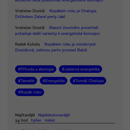
konečně začal posuzovat energetickou koncepci
Vratislav Dostál
Ropákem roku je Chalupa.
Držitelem Zelené perly Jakl
Vratislav Dostál
Resort životního prostředí
požaduje další varianty k energetické koncepci
Radek Kubala
Ropákem roku je ministryně
Dostálová, zelenou perlu pronesl Babiš
#
Příroda a ekologie
#
Jaderná energetika
#
Temelín
#
Energetika
#
Tomáš Chalupa
#
Ropák roku
Nejčtenější
Nejdiskutovanější
24 hod
týden
měsíc