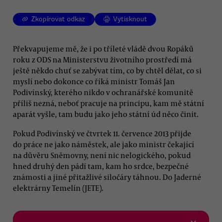
Zkopírovat odkaz
Vytisknout
Překvapujeme mě, že i po tříleté vládě dvou Ropáků
roku z ODS na Ministerstvu životního prostředí má
ještě někdo chuť se zabývat tím, co by chtěl dělat, co si
myslí nebo dokonce co říká ministr Tomáš Jan
Podivínský, kterého nikdo v ochranářské komunitě
příliš nezná, neboť pracuje na principu, kam mě státní
aparát vyšle, tam budu jako jeho státní úd něco činit.
Pokud Podivínský ve čtvrtek 11. července 2013 přijde
do práce ne jako náměstek, ale jako ministr čekající
na důvěru Sněmovny, není nic nelogického, pokud
hned druhý den pádí tam, kam ho srdce, bezpečné
známosti a jiné přitažlivé siločáry táhnou. Do Jaderné
elektrárny Temelín (JETE).