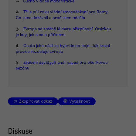
1.
Sucho v době motoristické
2.
Tři a půl roku vládní zmocněnkyní pro Romy:
Co jsme dokázali a proč jsem odešla
3.
Evropa se změně klimatu přizpůsobí. Otázkou
je kdy, jak a co s příčinami
4.
Ceuta jako nástroj hybridního boje. Jak krajní
pravice rozděluje Evropu
5.
Zrušení devátých tříd: nápad pro okurkovou
sezónu
Zkopírovat odkaz
Vytisknout
Diskuse