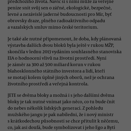
předchozího života. Navíc si s nimi může za veřejné
peníze snít svůj sen o zářné, ekologické, bezpečné,
levné a nezávislé jaderné budoucnosti pro Mír, byť
obrovsky draze, plného radioaktivního odpadu
a vazalských smluv mimo české teritorium.
Je také ale nutné připomenout, že doba, kdy plánovaná
výstavba dalších dvou bloků byla ještě v rukou MŽP,
skončila v lednu 2013 vydáním souhlasného stanoviska
EIA o hodnocení vlivů na životní prostředí. Nyní
je záměr za 300 až 500 miliard korun v rukou
blahosklonného státního investora a lidí, kteří
se motají kolem úplně jiných oborů, než je ochrana
životního prostředí a veřejná kontrola.
JETE se dvěma bloky a možná i s jeho dalšími dvěma
bloky je tak nutné vnímat jako něco, co tu bude čnít
do nebes několik lidských generací. Z pohledu
mužského jangu je pak nabíledni, že i nový ministr
s krátkodechou působností se chce přitulit k něčemu,
co, jak asi doufá, bude symbolizovat i jeho Ego a Bytí