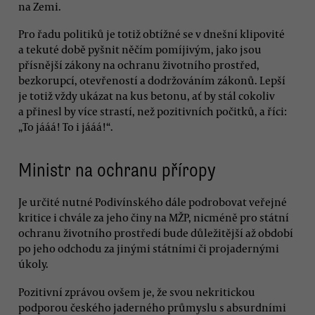
na Zemi.
Pro řadu politiků je totiž obtížné se v dnešní klipovité
a tekuté době pyšnit něčím pomíjivým, jako jsou
přísnější zákony na ochranu životního prostřed,
bezkorupcí, otevřeností a dodržováním zákonů. Lepší
je totiž vždy ukázat na kus betonu, ať by stál cokoliv
a přinesl by více strastí, než pozitivních počitků, a říci:
„To jááá! To i jááá!“.
Ministr na ochranu příropy
Je určité nutné Podivínského dále podrobovat veřejné
kritice i chvále za jeho činy na MŽP, nicméně pro státní
ochranu životního prostředí bude důležitější až období
po jeho odchodu za jinými státními či projadernými
úkoly.
Pozitivní zprávou ovšem je, že svou nekritickou
podporou českého jaderného průmyslu s absurdními