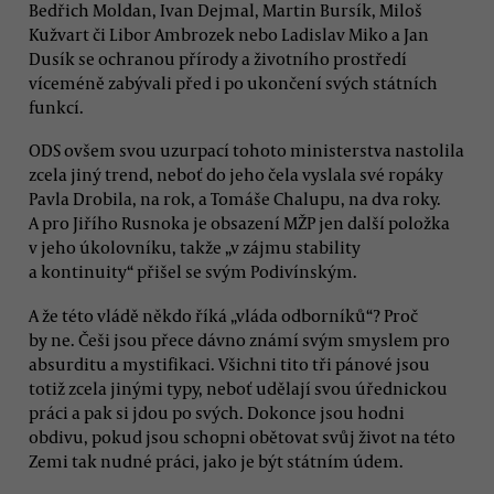
Bedřich Moldan, Ivan Dejmal, Martin Bursík, Miloš
Kužvart či Libor Ambrozek nebo Ladislav Miko a Jan
Dusík se ochranou přírody a životního prostředí
víceméně zabývali před i po ukončení svých státních
funkcí.
ODS ovšem svou uzurpací tohoto ministerstva nastolila
zcela jiný trend, neboť do jeho čela vyslala své ropáky
Pavla Drobila, na rok, a Tomáše Chalupu, na dva roky.
A pro Jiřího Rusnoka je obsazení MŽP jen další položka
v jeho úkolovníku, takže „v zájmu stability
a kontinuity“ přišel se svým Podivínským.
A že této vládě někdo říká „vláda odborníků“? Proč
by ne. Češi jsou přece dávno známí svým smyslem pro
absurditu a mystifikaci. Všichni tito tři pánové jsou
totiž zcela jinými typy, neboť udělají svou úřednickou
práci a pak si jdou po svých. Dokonce jsou hodni
obdivu, pokud jsou schopni obětovat svůj život na této
Zemi tak nudné práci, jako je být státním údem.