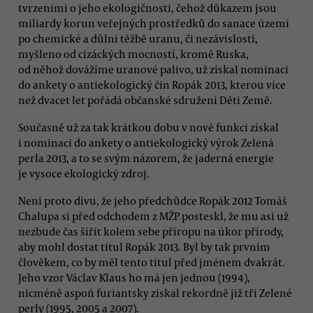
tvrzeními o jeho ekologičnosti, čehož důkazem jsou
miliardy korun veřejných prostředků do sanace území
po chemické a důlní těžbě uranu, či nezávislosti,
myšleno od cizáckých mocností, kromě Ruska,
od něhož dovážíme uranové palivo, už získal nominaci
do ankety o antiekologický čin Ropák 2013, kterou více
než dvacet let pořádá občanské sdružení Děti Země.
Současně už za tak krátkou dobu v nové funkci získal
i nominaci do ankety o antiekologický výrok Zelená
perla 2013, a to se svým názorem, že jaderná energie
je vysoce ekologický zdroj.
Není proto divu, že jeho předchůdce Ropák 2012 Tomáš
Chalupa si před odchodem z MŽP posteskl, že mu asi už
nezbude čas šířit kolem sebe příropu na úkor přírody,
aby mohl dostat titul Ropák 2013. Byl by tak prvním
člověkem, co by měl tento titul před jménem dvakrát.
Jeho vzor Václav Klaus ho má jen jednou (1994),
nicméně aspoň furiantsky získal rekordně již tři Zelené
perly (1995, 2005 a 2007).