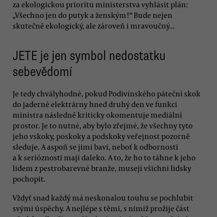
za ekologickou prioritu ministerstva vyhlásit plán:
„Všechno jen do putyk a ženským!“ Bude nejen
skutečně ekologický, ale zároveň i mravoučný...
JETE je jen symbol nedostatku
sebevědomí
Je tedy chvályhodné, pokud Podivínského páteční skok
do jaderné elektrárny hned druhý den ve funkci
ministra následně kriticky okomentuje mediální
prostor. Je to nutné, aby bylo zřejmé, že všechny tyto
jeho vskoky, poskoky a podskoky veřejnost pozorně
sleduje. A aspoň se jimi baví, neboť k odbornosti
a k serióznosti mají daleko. A to, že ho to táhne k jeho
lidem z pestrobarevné branže, musejí všichni lidsky
pochopit.
Vždyť snad každý má neskonalou touhu se pochlubit
svými úspěchy. A nejlépe s těmi, s nimiž prožije část