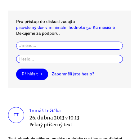
Pro přístup do diskusí zadejte
pravidelný dar v minimální hodnotě 50 Kč měsíčně
Děkujeme za podporu.
Přihlásit →
Zapomněli jste heslo?
Tomáš Tožička
TT
26. dubna 2013 v 10.13
Pekný příšerný text
Text obsahuje pěknou analýzu a dobře vystihuje zoufalství