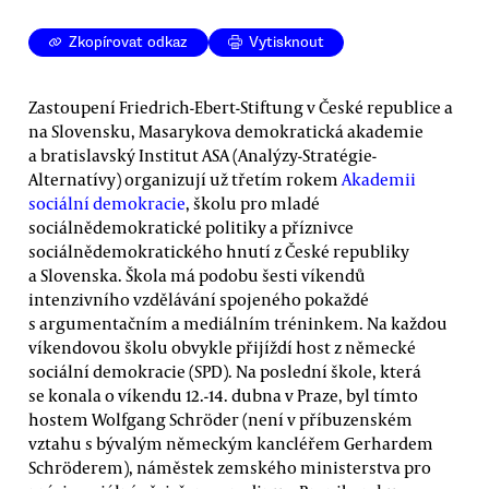
Zkopírovat odkaz
Vytisknout
Zastoupení Friedrich-Ebert-Stiftung v České republice a
na Slovensku, Masarykova demokratická akademie
a bratislavský Institut ASA (Analýzy-Stratégie-
Alternatívy) organizují už třetím rokem
Akademii
sociální demokracie
, školu pro mladé
sociálnědemokratické politiky a příznivce
sociálnědemokratického hnutí z České republiky
a Slovenska. Škola má podobu šesti víkendů
intenzivního vzdělávání spojeného pokaždé
s argumentačním a mediálním tréninkem. Na každou
víkendovou školu obvykle přijíždí host z německé
sociální demokracie (SPD). Na poslední škole, která
se konala o víkendu 12.-14. dubna v Praze, byl tímto
hostem Wolfgang Schröder (není v příbuzenském
vztahu s bývalým německým kancléřem Gerhardem
Schröderem), náměstek zemského ministerstva pro