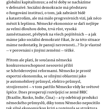
globální kapitalismus; a od té doby se nacházíme
v defenzívě. Sociální demokracie má představu
o fungování institucí, o tom, jak zabránit bídě
a katastrofám, ale má málo progresivních vizí, jak něco
měnit k lepšímu. Německé ekonomice se daří nejlépe
za velmi dlouhou dobu, trvá růst, vysoká
zaměstnanost, přebytek na všech pojištěních — a jak
máme jako sociální demokraté říkat, že za této situace
máme nedostatky, že panují nerovnosti...? To je vlastně
— v porovnání s jinými zeměmi — těžké.
Přitom ale platí, že současná německá
konkurenceschopnost nesouvisí příliš
se Schröderovými reformami. Německo je prostě
exportní ekonomika, se silnými oblastmi jako
je automobilový průmysl, elektro průmysl,
strojírenství — v tom patřilo Německo vždy ke světové
špičce. Dnes prosperují rozvíjející se země BRIC
(Brazílie, Rusko, Indie, Čína) — a ty odebírají produkci
německého průmyslů, díky tomu Německo nepocítilo
tak silně ekonomickou krizi a rozvinula se struktura