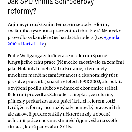
Jak SPD vnímá Schröderovy
reformy?
Zajímavým diskusním tématem se staly reformy
sociálního systému a pracovního trhu, které Německo
provedlo za kancléře Gerharda Schrödera (tzv.
Agenda
2010
a
Hartz I — IV
).
Podle Wolfganga Schrödera se o reformu špatně
fungujícího trhu práce (Německo zaostávalo za zeměmi
jako Holandsko nebo Velká Británie, které měly
mnohem menší nezaměstnanost a ekonomický růst
přes dvě procenta) snažila v letech 1998-2002, ale pokus
o zvýšení podílu služeb v německé ekonomice selhal.
Reformu provedl až Schröder; a neplatí, že reformy
přinesly prekarizovanou práci (kritici reforem totiž
tvrdí, že reformy sice rozhýbaly německý pracovní trh,
ale zároveň prudce snížily některé mzdy a obecně
ochranu práce i nezaměstnaných); jen vyšla na světlo
situace, která panovala už dříve.