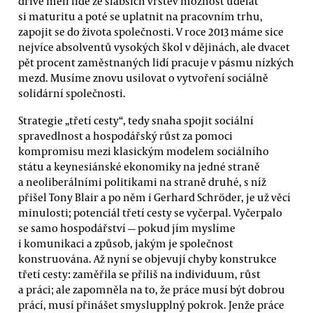
dříve měli lidé ze slabších vrstev možnost udělat
si maturitu a poté se uplatnit na pracovním trhu,
zapojit se do života společnosti. V roce 2013 máme sice
nejvíce absolventů vysokých škol v dějinách, ale dvacet
pět procent zaměstnaných lidí pracuje v pásmu nízkých
mezd. Musíme znovu usilovat o vytvoření sociálně
solidární společnosti.
Strategie „třetí cesty“, tedy snaha spojit sociální
spravedlnost a hospodářský růst za pomoci
kompromisu mezi klasickým modelem sociálního
státu a keynesiánské ekonomiky na jedné straně
a neoliberálními politikami na straně druhé, s níž
přišel Tony Blair a po něm i Gerhard Schröder, je už věcí
minulosti; potenciál třetí cesty se vyčerpal. Vyčerpalo
se samo hospodářství — pokud jím myslíme
i komunikaci a způsob, jakým je společnost
konstruována. Až nyní se objevují chyby konstrukce
třetí cesty: zaměřila se příliš na individuum, růst
a práci; ale zapomněla na to, že práce musí být dobrou
prácí, musí přinášet smyslupplný pokrok. Jenže práce