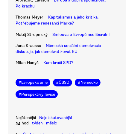
Albrecht, Lawson
Evropa a dobrá společnost.
Po krachu
Thomas Meyer
Kapitalismus a jeho kritika.
Potřebujeme renesanci Marxe?
Matěj Stropnický
Smlouva o Evropě neoliberální
Jana Krausse
Německá sociální demokracie
diskutuje, jak demokratizovat EU
Milan Hanyš
Kam kráčí SPD?
#
Evropská unie
#
ČSSD
#
Německo
#
Perspektivy levice
Nejčtenější
Nejdiskutovanější
24 hod
týden
měsíc
1.