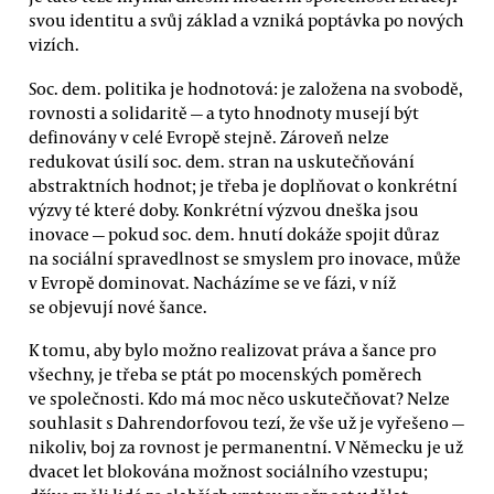
svou identitu a svůj základ a vzniká poptávka po nových
vizích.
Soc. dem. politika je hodnotová: je založena na svobodě,
rovnosti a solidaritě — a tyto hnodnoty musejí být
definovány v celé Evropě stejně. Zároveň nelze
redukovat úsilí soc. dem. stran na uskutečňování
abstraktních hodnot; je třeba je doplňovat o konkrétní
výzvy té které doby. Konkrétní výzvou dneška jsou
inovace — pokud soc. dem. hnutí dokáže spojit důraz
na sociální spravedlnost se smyslem pro inovace, může
v Evropě dominovat. Nacházíme se ve fázi, v níž
se objevují nové šance.
K tomu, aby bylo možno realizovat práva a šance pro
všechny, je třeba se ptát po mocenských poměrech
ve společnosti. Kdo má moc něco uskutečňovat? Nelze
souhlasit s Dahrendorfovou tezí, že vše už je vyřešeno —
nikoliv, boj za rovnost je permanentní. V Německu je už
dvacet let blokována možnost sociálního vzestupu;