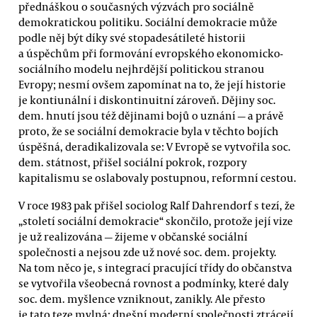
přednáškou o současných výzvách pro sociálně
demokratickou politiku. Sociální demokracie může
podle něj být díky své stopadesátileté historii
a úspěchům při formování evropského ekonomicko-
sociálního modelu nejhrdější politickou stranou
Evropy; nesmí ovšem zapomínat na to, že její historie
je kontiunální i diskontinuitní zároveň. Dějiny soc.
dem. hnutí jsou též dějinami bojů o uznání — a právě
proto, že se sociální demokracie byla v těchto bojích
úspěšná, deradikalizovala se: V Evropě se vytvořila soc.
dem. státnost, přišel sociální pokrok, rozpory
kapitalismu se oslabovaly postupnou, reformní cestou.
V roce 1983 pak přišel sociolog Ralf Dahrendorf s tezí, že
„století sociální demokracie“ skončilo, protože její vize
je už realizována — žijeme v občanské sociální
společnosti a nejsou zde už nové soc. dem. projekty.
Na tom něco je, s integrací pracující třídy do občanstva
se vytvořila všeobecná rovnost a podmínky, které daly
soc. dem. myšlence vzniknout, zanikly. Ale přesto
je tato teze mylná: dnešní moderní společnosti ztrácejí