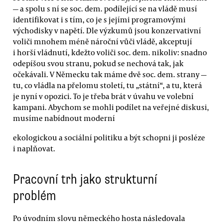
— a spolu s ní se soc. dem. podílející se na vládě musí
identifikovat i s tím, co je s jejími programovými
východisky v napětí. Dle výzkumů jsou konzervativní
voliči mnohem méně nároční vůči vládě, akceptují
i horší vládnutí, kdežto voliči soc. dem. nikoliv: snadno
odepíšou svou stranu, pokud se nechová tak, jak
očekávali. V Německu tak máme dvě soc. dem. strany —
tu, co vládla na přelomu století, tu „státní“, a tu, která
je nyní v opozici. To je třeba brát v úvahu ve volební
kampani. Abychom se mohli podílet na veřejné diskusi,
musíme nabídnout moderní
ekologickou a sociální politiku a být schopni ji posléze
i naplňovat.
Pracovní trh jako strukturní
problém
Po úvodním slovu německého hosta následovala