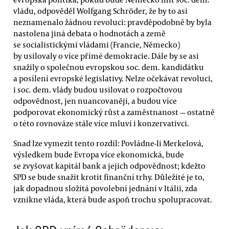
vládu, odpověděl Wolfgang Schröder, že by to asi
neznamenalo žádnou revoluci: pravděpodobně by byla
nastolena jiná debata o hodnotách a země
se socialistickými vládami (Francie, Německo)
by usilovaly o více přímé demokracie. Dále by se asi
snažily o společnou evropskou soc. dem. kandidátku
a posílení evropské legislativy. Nelze očekávat revoluci,
i soc. dem. vlády budou usilovat o rozpočtovou
odpovědnost, jen nuancovaněji, a budou více
podporovat ekonomický růst a zaměstnanost — ostatně
o této rovnováze stále více mluví i konzervativci.
Snad lze vymezit tento rozdíl: Povládne-li Merkelová,
výsledkem bude Evropa více ekonomická, bude
se zvyšovat kapitál bank a jejich odpovědnost; kdežto
SPD se bude snažit krotit finanční trhy. Důležité je to,
jak dopadnou složitá povolební jednání v Itálii, zda
vznikne vláda, která bude aspoň trochu spolupracovat.