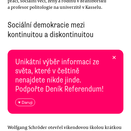
práci, sociální věci, ženy a rodinu v Braniborsku
a profesor politologie na univerzitě v Kasselu.
Sociální demokracie mezi
kontinuitou a diskontinuitou
×
Unikátní výběr informací ze
světa, které v češtině
nenajdete nikde jinde.
Podpořte Deník Referendum!
♥ Daruji
Wolfgang Schröder otevřel víkendovou školou krátkou