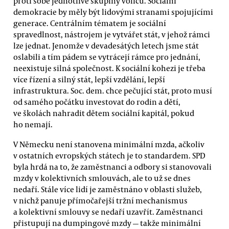
proti sobě jednotlivé skupiny voličů. Sociální
demokracie by měly být lidovými stranami spojujícími
generace. Centrálním tématem je sociální
spravedlnost, nástrojem je vytvářet stát, v jehož rámci
lze jednat. Jenomže v devadesátých letech jsme stát
oslabili a tím pádem se vytrácejí rámce pro jednání,
neexistuje silná společnost. K sociální kohezi je třeba
více řízení a silný stát, lepší vzdělání, lepší
infrastruktura. Soc. dem. chce pečující stát, proto musí
od samého počátku investovat do rodin a dětí,
ve školách nahradit dětem sociální kapitál, pokud
ho nemají.
V Německu není stanovena minimální mzda, ačkoliv
v ostatních evropských státech je to standardem. SPD
byla hrdá na to, že zaměstnanci a odbory si stanovovali
mzdy v kolektivních smlouvách, ale to už se dnes
nedaří. Stále více lidí je zaměstnáno v oblasti služeb,
v nichž panuje přímočařejší tržní mechanismus
a kolektivní smlouvy se nedaří uzavřít. Zaměstnanci
přistupují na dumpingové mzdy — takže minimální