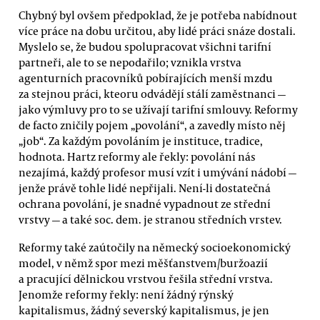
Chybný byl ovšem předpoklad, že je potřeba nabídnout
více práce na dobu určitou, aby lidé práci snáze dostali.
Myslelo se, že budou spolupracovat všichni tarifní
partneři, ale to se nepodařilo; vznikla vrstva
agenturních pracovníků pobírajících menší mzdu
za stejnou práci, kteoru odvádějí stálí zaměstnanci —
jako výmluvy pro to se užívají tarifní smlouvy. Reformy
de facto zničily pojem „povolání“, a zavedly místo něj
„job“. Za každým povoláním je instituce, tradice,
hodnota. Hartz reformy ale řekly: povolání nás
nezajímá, každý profesor musí vzít i umývání nádobí —
jenže právě tohle lidé nepřijali. Není-li dostatečná
ochrana povolání, je snadné vypadnout ze střední
vrstvy — a také soc. dem. je stranou středních vrstev.
Reformy také zaútočily na německý socioekonomický
model, v němž spor mezi měšťanstvem/buržoazií
a pracující dělnickou vrstvou řešila střední vrstva.
Jenomže reformy řekly: není žádný rýnský
kapitalismus, žádný severský kapitalismus, je jen