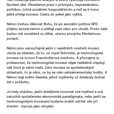
Socdem ideí. Obsedance prací v průmyslu, keynesiánskou
politikou, tržně sociálním hospodářstvím a teď se k tomu
ještě přidají inovace. Cesta do pekel jako vyšitá.
Němci mohou děkovat Bohu, že po asociální politice SPD
přijdou konzervativci a udělají zase něco pro chudé. Proto také
budou mít socialisté co dělat, starou pionýrku Merkelovou
porazit.
Němci jsou samozřejmě jedni z největších nositelů inovací.
Jenže se obávám, že to, co myslí Schröder, je technologická
inovace na úrovni Fraunhoferova institutu. A přiznejme si,
průkaznost, že technologické inovace nějak radikálně zlepšují
náš život je velmi malá. Zato inovace ve společenských
oblastech, to je něco, co by se nám setsakramentsky hodilo. A
Němci mají svého Gesella, jehož myšlenky už dokázaly dostat
lidi z průšvihu.
Je tedy otázkou, jestli dokážeme inovovat své myšlení a svá
zatuchlá společensko-ekonomická paradigmata, nebo jestli se
technologickými inovacemi budeme snažit udržet vše při
starém - byznys jako obvykle.