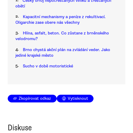
Český orloj nepotrestaných viníků a trestaných
obětí
2.
Kapacitní mechanismy a peníze z rekultivací.
Oligarchie zase obere nás všechny
3.
Hlína, asfalt, beton. Co zůstane z brněnského
velodromu?
4.
Brno chystá akční plán na zvládání veder. Jako
jediné krajské město
5.
Sucho v době motoristické
Zkopírovat odkaz
Vytisknout
Diskuse