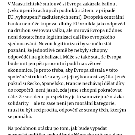
V Maastrichtské smlouvě si Evropa zakázala bailout
(vykoupení krachujícíh podniků státem, v případě
EU „vykoupení“ zadlužených zemí), Evropská centrální
banka nemůže kupovat dluhy. EU vznikla jako odpověď
na druhou světovou válku, ale mírová Evropa už dnes
není dostatečnou legitimizací dalšího evropského
sjednocování. Novou legitimizací by se mělo stát
poznání, že jednotlivé země by nebyly schopny
odpovědět na globalizaci. Může se také stát, že Evropa
bude mít jen pětiprocentní podíl na světové
ekonomice. Je proto třeba, aby Evropa zůstala v této
společné struktuře a aby se její výkonnost zvýšila. Jenže
pokud si Řecko, Španělsko, Francie nechávají dělat díry
do rozpočtů, není jasné, zda jsme schopni pokračovat
dále. Ze soc. dem. perspektivy je to samozřejmě otázka
solidarity — ale to zase není jen morální kategorie,
musí tu být reciprocita, odpověď ze strany těch, kterým
se pomáhá.
Na podobnou otázku po tom, jak bude vypadat
evropská politika, pokud bude Německo mít soc. dem.