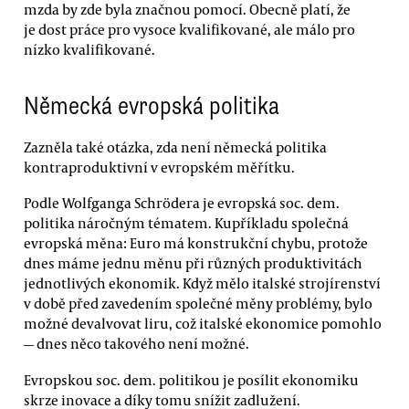
mzda by zde byla značnou pomocí. Obecně platí, že
je dost práce pro vysoce kvalifikované, ale málo pro
nízko kvalifikované.
Německá evropská politika
Zazněla také otázka, zda není německá politika
kontraproduktivní v evropském měřítku.
Podle Wolfganga Schrödera je evropská soc. dem.
politika náročným tématem. Kupříkladu společná
evropská měna: Euro má konstrukční chybu, protože
dnes máme jednu měnu při různých produktivitách
jednotlivých ekonomik. Když mělo italské strojírenství
v době před zavedením společné měny problémy, bylo
možné devalvovat liru, což italské ekonomice pomohlo
— dnes něco takového není možné.
Evropskou soc. dem. politikou je posílit ekonomiku
skrze inovace a díky tomu snížit zadlužení.