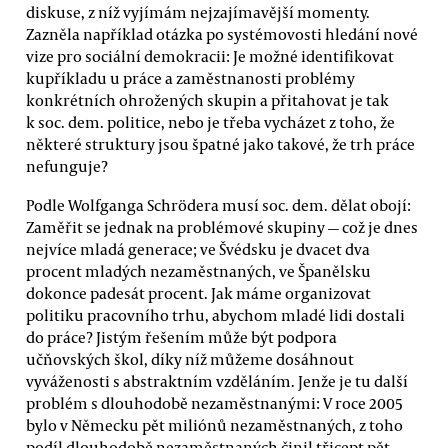
diskuse, z níž vyjímám nejzajímavější momenty.
Zazněla například otázka po systémovosti hledání nové
vize pro sociální demokracii: Je možné identifikovat
kupříkladu u práce a zaměstnanosti problémy
konkrétních ohrožených skupin a přitahovat je tak
k soc. dem. politice, nebo je třeba vycházet z toho, že
některé struktury jsou špatné jako takové, že trh práce
nefunguje?
Podle Wolfganga Schrödera musí soc. dem. dělat obojí:
Zaměřit se jednak na problémové skupiny — což je dnes
nejvíce mladá generace; ve Švédsku je dvacet dva
procent mladých nezaměstnaných, ve Španělsku
dokonce padesát procent. Jak máme organizovat
politiku pracovního trhu, abychom mladé lidi dostali
do práce? Jistým řešením může být podpora
učňovských škol, díky níž můžeme dosáhnout
vyváženosti s abstraktním vzděláním. Jenže je tu další
problém s dlouhodobě nezaměstnanými: V roce 2005
bylo v Německu pět miliónů nezaměstnaných, z toho
podíl dlouhodobě nezaměstnaných činil třicept pět