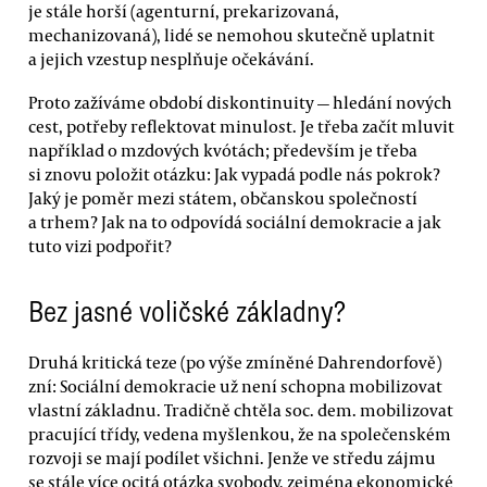
je stále horší (agenturní, prekarizovaná,
mechanizovaná), lidé se nemohou skutečně uplatnit
a jejich vzestup nesplňuje očekávání.
Proto zažíváme období diskontinuity — hledání nových
cest, potřeby reflektovat minulost. Je třeba začít mluvit
například o mzdových kvótách; především je třeba
si znovu položit otázku: Jak vypadá podle nás pokrok?
Jaký je poměr mezi státem, občanskou společností
a trhem? Jak na to odpovídá sociální demokracie a jak
tuto vizi podpořit?
Bez jasné voličské základny?
Druhá kritická teze (po výše zmíněné Dahrendorfově)
zní: Sociální demokracie už není schopna mobilizovat
vlastní základnu. Tradičně chtěla soc. dem. mobilizovat
pracující třídy, vedena myšlenkou, že na společenském
rozvoji se mají podílet všichni. Jenže ve středu zájmu
se stále více ocitá otázka svobody, zejména ekonomické