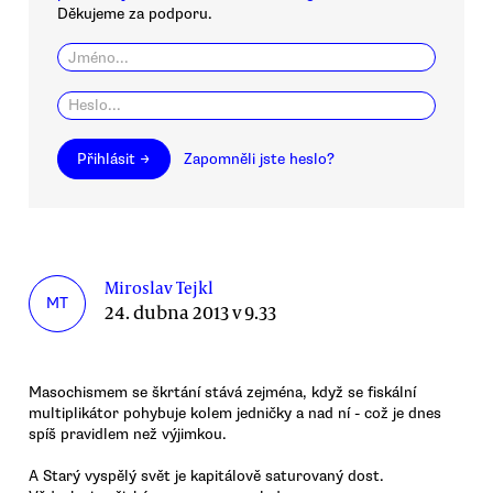
Děkujeme za podporu.
Přihlásit →
Zapomněli jste heslo?
Miroslav Tejkl
MT
24. dubna 2013 v 9.33
Masochismem se škrtání stává zejména, když se fiskální
multiplikátor pohybuje kolem jedničky a nad ní - což je dnes
spíš pravidlem než výjimkou.
A Starý vyspělý svět je kapitálově saturovaný dost.