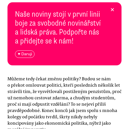
×
Naše noviny stojí v první linii
boje za svobodné novinářství
a lidská práva. Podpořte nás
a přidejte se k nám!
♥ Daruji
Můžeme tedy čekat změnu politiky? Budou se nám
o překot omlouvat politici, kteří posledních několik let
strávili tím, že vysvětlovali postiženým penzistům, proč
už nemohou cestovat zdarma, a chudým studentům,
proč si mají odpustit vzdělání? To se nejeví příliš
pravděpodobné. Konec konců jak jsem spolu s mnoha
kolegy od počátku tvrdil, škrty nikdy nebyly
koncipovány jako ekonomická politika, nýbrž jako