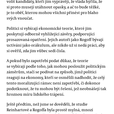
volit kandidáty, kteří jim vyprávějí, že vláda hýřila, že
si proto musejí utáhnout opasky, a ač to bude těžké,
je to oběť, kterou mohou všichni přinést pro blaho
svých vnoučat.
Politici si vybírají ekonomické teorie, které jim
poskytují odborně vyhlížející závěry, podporující
prosazovaná opatření. Jejich autoři jako Rogoff bývají
uctíváni jako orákulum, ale nikdo už si nedá práci, aby
si ověřil, zda jim vůbec sedí čísla.
A pokud bylo zapotřebí podat důkaz, že teorie
se vybírají podle toho, jak mohou posloužit politickým
záměrům, stačí se podívat na způsob, jímž politici
reagují na ekonomy, kteří se osmělili nadhodit, že celý
tento moralizující rámec není zapotřebí, či dokonce
podotknout, že tu mohou být řešení, jež neobnášejí tak
hroznou míru lidského trápení.
Ještě předtím, než jsme se dověděli, že studie
Reinhartové a Rogoffa byla prostě mylná, mnozí