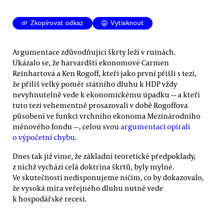
Zkopírovat odkaz
Vytisknout
Argumentace zdůvodňující škrty leží v ruinách.
Ukázalo se, že harvardští ekonomové Carmen
Reinhartová a Ken Rogoff, kteří jako první přišli s tezí,
že příliš velký poměr státního dluhu k HDP vždy
nevyhnutelně vede k ekonomickému úpadku — a kteří
tuto tezi vehementně prosazovali v době Rogoffova
působení ve funkci vrchního ekonoma Mezinárodního
měnového fondu —, celou svou
argumentaci opírali
o výpočetní chybu
.
Dnes tak již víme, že základní teoretické předpoklady,
z nichž vychází celá doktrína škrtů, byly mylné.
Ve skutečnosti nedisponujeme ničím, co by dokazovalo,
že vysoká míra veřejného dluhu nutně vede
k hospodářské recesi.