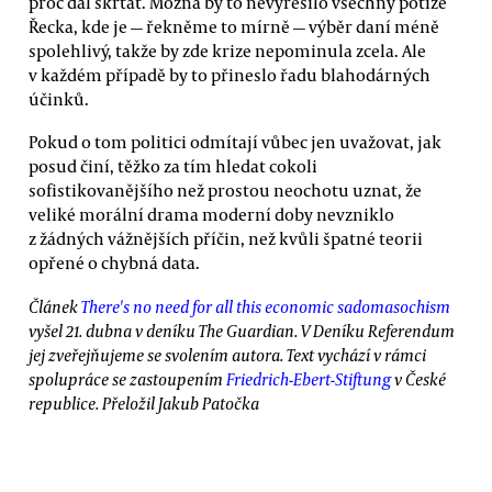
proč dál škrtat. Možná by to nevyřešilo všechny potíže
Řecka, kde je — řekněme to mírně — výběr daní méně
spolehlivý, takže by zde krize nepominula zcela. Ale
v každém případě by to přineslo řadu blahodárných
účinků.
Pokud o tom politici odmítají vůbec jen uvažovat, jak
posud činí, těžko za tím hledat cokoli
sofistikovanějšího než prostou neochotu uznat, že
veliké morální drama moderní doby nevzniklo
z žádných vážnějších příčin, než kvůli špatné teorii
opřené o chybná data.
Článek
There's no need for all this economic sadomasochism
vyšel 21. dubna v deníku The Guardian. V Deníku Referendum
jej zveřejňujeme se svolením autora. Text vychází v rámci
spolupráce se zastoupením
Friedrich-Ebert-Stiftung
v České
republice. Přeložil Jakub Patočka