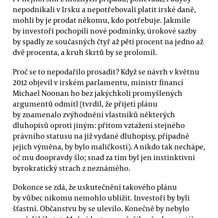
nepodnikali v Irsku a nepotřebovali platit irské daně,
mohli by je prodat někomu, kdo potřebuje. Jakmile
by investoři pochopili nové podmínky, úrokové sazby
by spadly ze současných čtyř až pěti procent na jedno až
dvě procenta, a kruh škrtů by se prolomil.
Proč se to nepodařilo prosadit? Když se návrh v květnu
2012 objevil v irském parlamentu, ministr financí
Michael Noonan ho bez jakýchkoli promyšlených
argumentů odmítl (tvrdil, že přijetí plánu
by znamenalo zvýhodnění vlastníků některých
dluhopisů oproti jiným: přitom vztažení stejného
právního statusu na již vydané dluhopisy, případně
jejich výměna, by bylo maličkostí). A nikdo tak nechápe,
oč mu doopravdy šlo; snad za tím byl jen instinktivní
byrokratický strach z neznámého.
Dokonce se zdá, že uskutečnění takového plánu
by vůbec nikomu nemohlo ublížit. Investoři by byli
šťastní. Občanstvu by se ulevilo. Konečně by nebylo