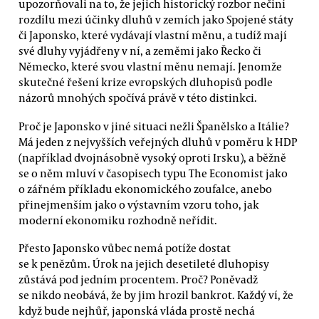
upozorňovali na to, že jejich historický rozbor nečiní
rozdílu mezi účinky dluhů v zemích jako Spojené státy
či Japonsko, které vydávají vlastní měnu, a tudíž mají
své dluhy vyjádřeny v ní, a zeměmi jako Řecko či
Německo, které svou vlastní měnu nemají. Jenomže
skutečné řešení krize evropských dluhopisů podle
názorů mnohých spočívá právě v této distinkci.
Proč je Japonsko v jiné situaci nežli Španělsko a Itálie?
Má jeden z nejvyšších veřejných dluhů v poměru k HDP
(například dvojnásobně vysoký oproti Irsku), a běžně
se o něm mluví v časopisech typu The Economist jako
o zářném příkladu ekonomického zoufalce, anebo
přinejmenším jako o výstavním vzoru toho, jak
moderní ekonomiku rozhodně neřídit.
Přesto Japonsko vůbec nemá potíže dostat
se k penězům. Úrok na jejich desetileté dluhopisy
zůstává pod jedním procentem. Proč? Poněvadž
se nikdo neobává, že by jim hrozil bankrot. Každý ví, že
když bude nejhůř, japonská vláda prostě nechá