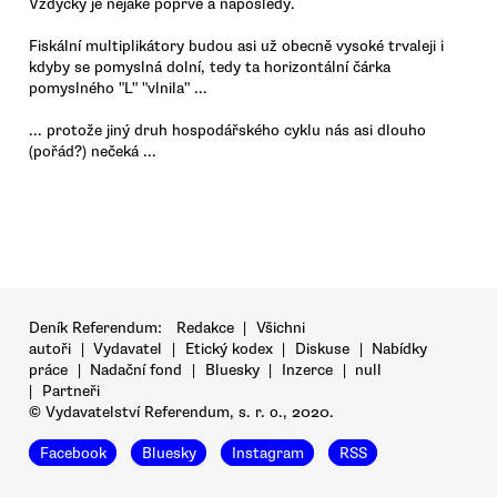
Vždycky je nějaké poprve a naposledy.
Fiskální multiplikátory budou asi už obecně vysoké trvaleji i
kdyby se pomyslná dolní, tedy ta horizontální čárka
pomyslného "L" "vlnila" ...
... protože jiný druh hospodářského cyklu nás asi dlouho
(pořád?) nečeká ...
Deník Referendum:
Redakce
|
Všichni
autoři
|
Vydavatel
|
Etický kodex
|
Diskuse
|
Nabídky
práce
|
Nadační fond
|
Bluesky
|
Inzerce
|
null
|
Partneři
© Vydavatelství Referendum, s. r. o., 2020.
Facebook
Bluesky
Instagram
RSS