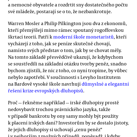
a nemocné obyvatele a rozdrtit sny dostatečného počtu
své mládeže, postarají se o to, že nezbankrotuje.
Warren Mosler a Philip Pilkington jsou dva z ekonomů,
kteří přemýšlejí mimo rámec spoutaný rogoffovskou
škrtací teorií. Patří k
moderní škole monetaristů
, kteří
vycházejí z toho, jak se peníze skutečně chovají,
namísto svých představ o tom, jak by se chovat měly.
Na tomto základě přesvědčivě ukazují, že kdybychom
se soustředili na základní otázku tvorby peněz, snadno
bychom zjistili, že nic z toho, co nyní tropíme, by vůbec
nebylo zapotřebí. V součinnosti s Levyho Institutem
na Bardově vysoké škole navrhují
důmyslné a elegantní
řešení krize evropských dluhopisů
.
Proč — řekněme například — irské dluhopisy prostě
nedovybavit trochou právnického jazyka, takže
v případě bankrotu by ony samy mohly být použity
k placení irských daní? Investorům by se dostalo jistoty,
že jejich dluhopisy si uchovají „cenu peněz“
i v nejhorším z možných případů, poněvadž, i kdyby