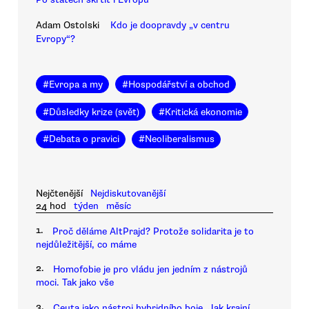
Adam Ostolski
Kdo je doopravdy „v centru
Evropy“?
#
Evropa a my
#
Hospodářství a obchod
#
Důsledky krize (svět)
#
Kritická ekonomie
#
Debata o pravici
#
Neoliberalismus
Nejčtenější
Nejdiskutovanější
24 hod
týden
měsíc
1.
Proč děláme AltPrajd? Protože solidarita je to
nejdůležitější, co máme
2.
Homofobie je pro vládu jen jedním z nástrojů
moci. Tak jako vše
3.
Ceuta jako nástroj hybridního boje. Jak krajní