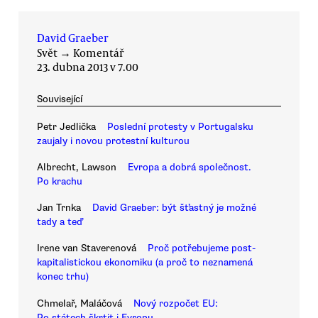
David Graeber
Svět
→
Komentář
23. dubna 2013 v 7.00
Související
Petr Jedlička
Poslední protesty v Portugalsku
zaujaly i novou protestní kulturou
Albrecht, Lawson
Evropa a dobrá společnost.
Po krachu
Jan Trnka
David Graeber: být šťastný je možné
tady a teď
Irene van Staverenová
Proč potřebujeme post-
kapitalistickou ekonomiku (a proč to neznamená
konec trhu)
Chmelař, Maláčová
Nový rozpočet EU:
Po státech škrtit i Evropu