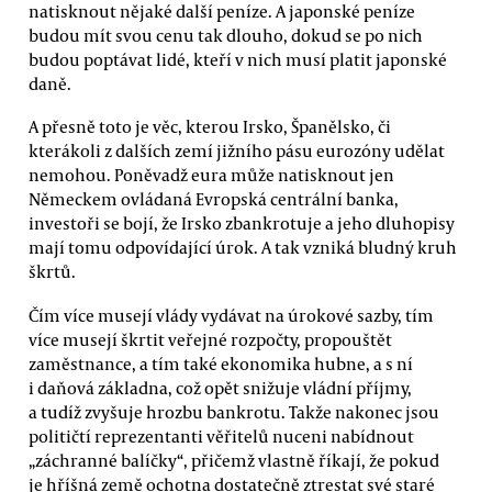
natisknout nějaké další peníze. A japonské peníze
budou mít svou cenu tak dlouho, dokud se po nich
budou poptávat lidé, kteří v nich musí platit japonské
daně.
A přesně toto je věc, kterou Irsko, Španělsko, či
kterákoli z dalších zemí jižního pásu eurozóny udělat
nemohou. Poněvadž eura může natisknout jen
Německem ovládaná Evropská centrální banka,
investoři se bojí, že Irsko zbankrotuje a jeho dluhopisy
mají tomu odpovídající úrok. A tak vzniká bludný kruh
škrtů.
Čím více musejí vlády vydávat na úrokové sazby, tím
více musejí škrtit veřejné rozpočty, propouštět
zaměstnance, a tím také ekonomika hubne, a s ní
i daňová základna, což opět snižuje vládní příjmy,
a tudíž zvyšuje hrozbu bankrotu. Takže nakonec jsou
političtí reprezentanti věřitelů nuceni nabídnout
„záchranné balíčky“, přičemž vlastně říkají, že pokud
je hříšná země ochotna dostatečně ztrestat své staré