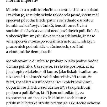
morální imperativ.
Mluvíme tu o politice zločinu a trestu, hříchu a pokání.
Pravdou je, že nikdy nebylo tak docela jasné, v čem měl
spočívat původní hřích: patrně se jednalo o určitou
kombinaci daňových úniků, lenosti, zneužívání
sociálních dávek a zvolení neodpovědných politiků. Ale
v obecnějším smyslu slova se nám sdělovalo, že naše
vina spočívá v touze po sociálních jistotách, lidských
pracovních podmínkách, důchodech, sociální
a ekonomické demokracii.
Moralizování o dluzích se prokázalo jako podivuhodně
účinná politika. Ukazuje se, že skvěle poslouží, ať už
ji uchopíte z jakéhokoli konce. Jako fiskální sadismus:
nizozemští a němečtí voliči skutečně věří tomu, že
řečtí, španělští a irští občané jsou kolektivně vinni,
dopustili se „hříchu zadluženosti“, a tak přislibují
podporu politikům, kteří jsou odhodláni je za
to potrestat. Anebo jako fiskální masochismus:
příslušníci britské střední vrstvy jsou skutečně ochotni