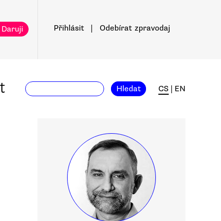
Přihlásit
|
Odebírat
zpravodaj
 Daruji
t
Hledat
CS
|
EN