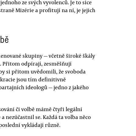
dnoho ze svých vyvolenců. Je to sice
traně Mizérie a profitují na ní, je jejich
lbě
menované skupiny — včetně široké škály
. Přitom odpírají, zesměšňují
by si přitom uvědomili, že svoboda
racie jsou tím definitivně
partajních ideologů — jedno z jakého
sování či volbě mámě čtyři legální
e a nezúčastnil se. Každá ta volba něco
poslední vykládají různě.