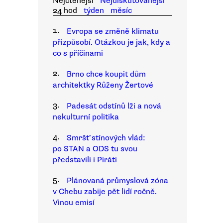
Nejčtenější
Nejdiskutovanější
24 hod
týden
měsíc
1.
Evropa se změně klimatu
přizpůsobí. Otázkou je jak, kdy a
co s příčinami
2.
Brno chce koupit dům
architektky Růženy Žertové
3.
Padesát odstínů lži a nová
nekulturní politika
4.
Smršť stínových vlád:
po STAN a ODS tu svou
představili i Piráti
5.
Plánovaná průmyslová zóna
v Chebu zabije pět lidí ročně.
Vinou emisí