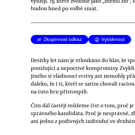
využijí. Ty, které zvolíme jako „menší zlo“,
budou hned po volbě smát.
Zkopírovat odkaz
Vytisknout
Desítky let nám je vtloukáno do hlav, že s
ponižující a nepoctivé kompromisy. Zvykli 
jiného si vládnoucí vrstvy ani nemohly přá
daleko, že i ti, kteří se zatím chovali racio
na tuto hru přistoupili.
Čím dál častěji můžeme číst o tom, proč je 
správného kandidáta. Proč je nesprávné, zb
ani jedno z podivných individuí ve druhém