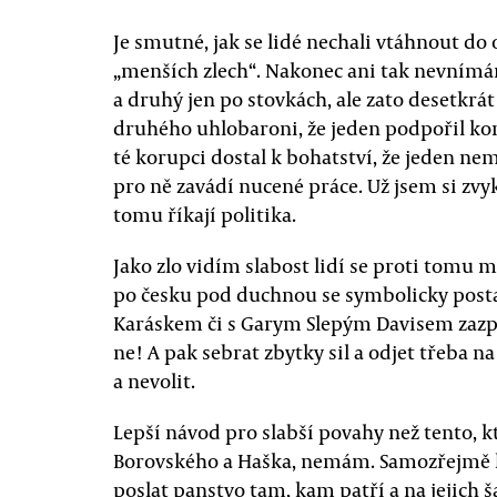
Je smutné, jak se lidé nechali vtáhnout do 
„menších zlech“. Nakonec ani tak nevnímám 
a druhý jen po stovkách, ale zato desetkrát 
druhého uhlobaroni, že jeden podpořil ko
té korupci dostal k bohatství, že jeden ne
pro ně zavádí nucené práce. Už jsem si zvykl
tomu říkají politika.
Jako zlo vidím slabost lidí se proti tomu 
po česku pod duchnou se symbolicky postav
Karáskem či s Garym Slepým Davisem zazpív
ne! A pak sebrat zbytky sil a odjet třeba na
a nevolit.
Lepší návod pro slabší povahy než tento, 
Borovského a Haška, nemám. Samozřejmě le
poslat panstvo tam, kam patří a na jejich 