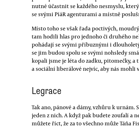
nutné účastnit se každého nesmyslu, který
se svými PíáR agenturami a místně poslu
Místo toho se však řada poctivých, moudrýc
tam hodili hlas pro jednoho či druhého nek
pohádají se svými příbuznými i dlouholetým
se jim budou spolu se svými nohsledy smát
kopali jsme je léta do zadku, pitomečky, a 
a sociální liberálové nejvíc, aby nás mohli 
Legrace
Tak ano, pánové a dámy, vzhůru k urnám. S
jeden z nich. A když pak budete zoufalí a
můžete říct, že za to všechno může Táňa Fi