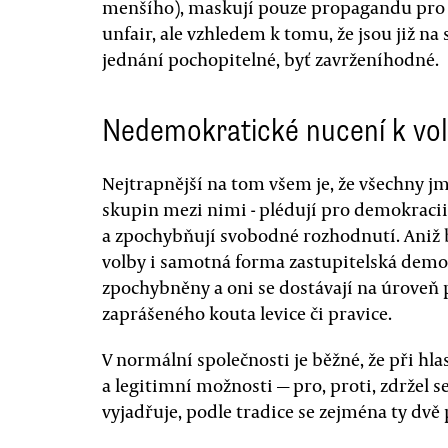
menšího), maskují pouze propagandu pro je
unfair, ale vzhledem k tomu, že jsou již na s
jednání pochopitelné, byť zavrženíhodné.
Nedemokratické nucení k vo
Nejtrapnější na tom všem je, že všechny j
skupin mezi nimi - plédují pro demokracii
a zpochybňují svobodné rozhodnutí. Aniž 
volby i samotná forma zastupitelská demok
zpochybněny a oni se dostávají na úroveň 
zaprášeného kouta levice či pravice.
V normální společnosti je běžné, že při hla
a legitimní možnosti — pro, proti, zdržel s
vyjadřuje, podle tradice se zejména ty dvě 