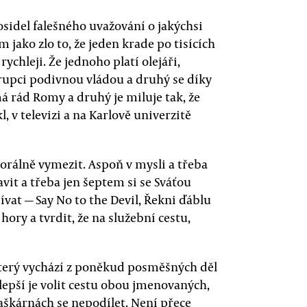
osidel falešného uvažování o jakýchsi
jako zlo to, že jeden krade po tisících
rychleji. Že jednoho platí olejáři,
rupci podivnou vládou a druhý se díky
má rád Romy a druhý je miluje tak, že
, v televizi a na Karlově univerzitě
morálně vymezit. Aspoň v mysli a třeba
it a třeba jen šeptem si se Sváťou
at — Say No to the Devil, Řekni ďáblu
 hory a tvrdit, že na služební cestu,
který vychází z poněkud posměšných děl
pší je volit cestu obou jmenovaných,
šaškárnách se nepodílet. Není přece