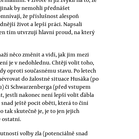
e jinak by nemohli přednášet
omnívají, že příslušnost alespoň
ější život a lepší práci. Napsali
en tím utvrzují hlavní proud, na který
naží něco změnit a vidí, jak jim mezi
pšení je v nedohlednu. Chtějí volit toho,
ídy oproti současnému stavu. Po letech
vrovat do žalostné situace Husáka (po
u) či Schwarzenberga (před vstupem
, jestli nakonec není lepší volit ďábla
snad ještě pocit oběti, která to činí
 tak skutečně je, je to jen jejich
 ostatní.
nutností volby zla (potenciálně snad