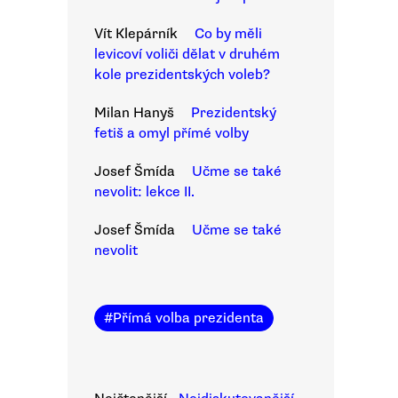
Vít Klepárník
Co by měli
levicoví voliči dělat v druhém
kole prezidentských voleb?
Milan Hanyš
Prezidentský
fetiš a omyl přímé volby
Josef Šmída
Učme se také
nevolit: lekce II.
Josef Šmída
Učme se také
nevolit
#
Přímá volba prezidenta