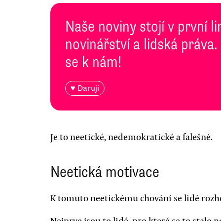
Naše noviny stojí v první l
novinářství a lidská práva.
se k nám!
♥ Daruji
Je to neetické, nedemokratické a falešné.
Neetická motivace
K tomuto neetickému chování se lidé rozhod
Nejprve jsou to lidé, pro které se to stalo n