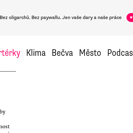
Bez oligarchů. Bez paywallu.
Jen vaše dary a naše práce
♥
rtérky
Klima
Bečva
Město
Podcas
by
žnost