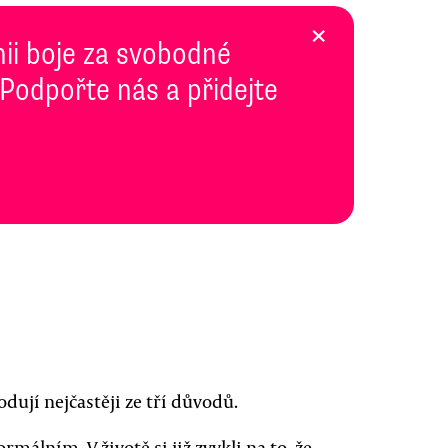
×
inii boje za svobodné
 Podpořte nás a přidejte
ují nejčastěji ze tří důvodů.
ormálním. V životě si již zvykli na to, že