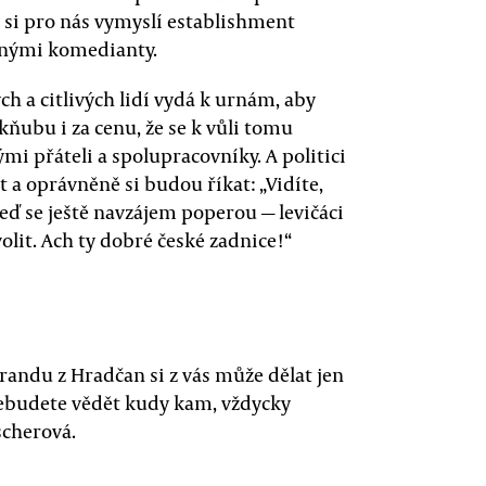
 si pro nás vymyslí establishment
šnými komedianty.
h a citlivých lidí vydá k urnám, aby
ňubu i za cenu, že se k vůli tomu
i přáteli a spolupracovníky. A politici
 a oprávněně si budou říkat: „Vidíte,
teď se ještě navzájem poperou — levičáci
volit. Ach ty dobré české zadnice!“
randu z Hradčan si z vás může dělat jen
 nebudete vědět kudy kam, vždycky
scherová.