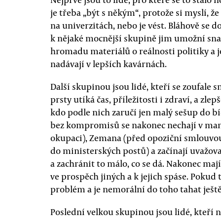
je třeba „být s někým“, protože si myslí, ž
na univerzitách, nebo je vést. Bláhově se d
k nějaké mocnější skupině jim umožní snadn
hromadu materiálů o reálnosti politiky a j
nadávají v lepších kavárnách.
Další skupinou jsou lidé, kteří se zoufale s
prsty utíká čas, příležitosti i zdraví, a zle
kdo podle nich zaručí jen malý sešup do b
bez kompromisů se nakonec nechají v mané
okupaci), Zemana (před opoziční smlouvo
do ministerských postů) a začínají uvažovat
a zachránit to málo, co se dá. Nakonec mají 
ve prospěch jiných a k jejich spáse. Pokud to
problém a je nemorální do toho tahat ještě
Poslední velkou skupinou jsou lidé, kteří 