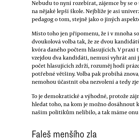
Nebudu to nyní rozebírat, zájemce by se 
na nějaké lepší škole. Nejblíže je asi univ
pedagog o tom, stejně jako o jiných aspek
Místo toho jen připomenu, že i v mnoha so
dvoukolová volba tak, že ze dvou kandidátů
kvóra daného počtem hlasujících. V praxi 
vzejdou dva kandidáti, nemusí vyhrát ani j
počet hlasujících zdrží, rozuměj hodí prá
potřebné většiny. Volba pak probíhá znova
nemohou účastnit oba nezvolení a tedy zje
To je demokratické a výhodné, protože zá
hledat toho, na kom je možno dosáhnout 
našim politikům nelíbilo, a tak máme onu 
Faleš menšího zla