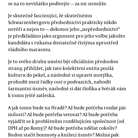
se na to neviňátko podívejte — za nic nemůže.
Je skutečně fascinující, že skutečnému
Schwarzenbergovu předsednictví prakticky nikdo
nevěří a nejen to — dokonce jeho „nepředsednictví“
je předkládáno jako argument pro jeho volbu jakožto
kandidáta s rukama dostatečně čistýma uprostřed
vládního marasmu.
Je to svého druhu umění být oficiálním předsedou
strany, přihlížet, jak tato kolektivní entita posílá
kulturu do pekel, a následně si upravit motýlka,
prohodit mezi řádky cosi o podvazcích, nahodit
šarmantní úsměv, následně si dát šlofíka a Svěrák vám
k tomu ještě zatleská.
A jak tomu bude na Hradě? Až bude potřeba rozdat pár
milostí? Až bude potřeba vetovat? Až bude potřeba
vyjádřit se k problémům rozdělujícím společnost (od
DPH až po Romy)? Až bude potřeba udělat cokoliv?
Budou stačit bonmoty a knížecí úsměv? Možná pak