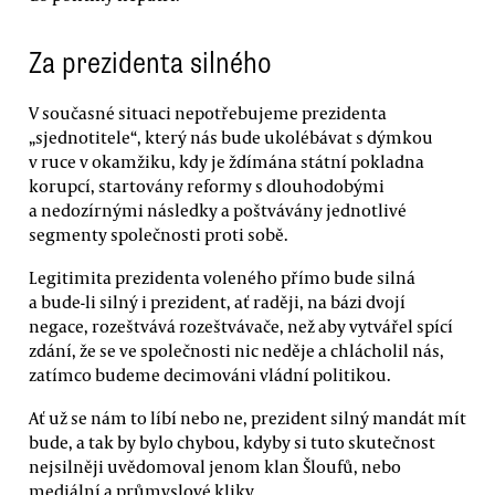
Za prezidenta silného
V současné situaci nepotřebujeme prezidenta
„sjednotitele“, který nás bude ukolébávat s dýmkou
v ruce v okamžiku, kdy je ždímána státní pokladna
korupcí, startovány reformy s dlouhodobými
a nedozírnými následky a poštvávány jednotlivé
segmenty společnosti proti sobě.
Legitimita prezidenta voleného přímo bude silná
a bude-li silný i prezident, ať raději, na bázi dvojí
negace, rozeštvává rozeštvávače, než aby vytvářel spící
zdání, že se ve společnosti nic neděje a chlácholil nás,
zatímco budeme decimováni vládní politikou.
Ať už se nám to líbí nebo ne, prezident silný mandát mít
bude, a tak by bylo chybou, kdyby si tuto skutečnost
nejsilněji uvědomoval jenom klan Šloufů, nebo
mediální a průmyslové kliky.