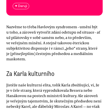
♥ Daruji
Nazvěme to třeba Havlovým syndromem - umění být
u toho, a zároveň vytvořit zdání odstupu od situace - ať
už pilátovsky v sobě samém nebo, a to především,
ve veřejném mínění. A stejně takovou éterickou
subjektivitou disponuje i v rámci „jeho“ strany, které
je (přinejlepším) čestným předsedou a mediálním
maskotem.
Za Karla kulturního
Jistěže naše kulturní elita, tolik Karla zbožňující, ví, že
je v čele strany, která vyprodukovala Bessera nebo
Hanákovou na postech ministrů kultury. Ale zároveň
je veřejným tajemstvím, že skutečným předsedou není
nebeský Karel, ale ďábelský Miroslav. A Karel — no však