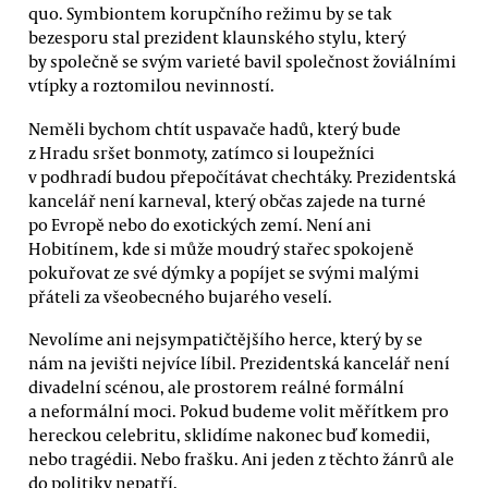
quo. Symbiontem korupčního režimu by se tak
bezesporu stal prezident klaunského stylu, který
by společně se svým varieté bavil společnost žoviálními
vtípky a roztomilou nevinností.
Neměli bychom chtít uspavače hadů, který bude
z Hradu sršet bonmoty, zatímco si loupežníci
v podhradí budou přepočítávat chechtáky. Prezidentská
kancelář není karneval, který občas zajede na turné
po Evropě nebo do exotických zemí. Není ani
Hobitínem, kde si může moudrý stařec spokojeně
pokuřovat ze své dýmky a popíjet se svými malými
přáteli za všeobecného bujarého veselí.
Nevolíme ani nejsympatičtějšího herce, který by se
nám na jevišti nejvíce líbil. Prezidentská kancelář není
divadelní scénou, ale prostorem reálné formální
a neformální moci. Pokud budeme volit měřítkem pro
hereckou celebritu, sklidíme nakonec buď komedii,
nebo tragédii. Nebo frašku. Ani jeden z těchto žánrů ale
do politiky nepatří.