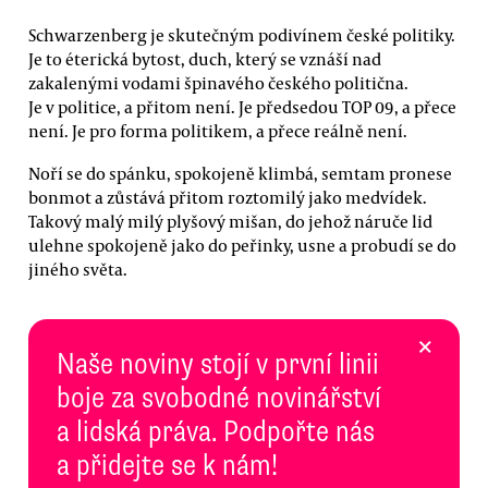
Schwarzenberg je skutečným podivínem české politiky.
Je to éterická bytost, duch, který se vznáší nad
zakalenými vodami špinavého českého politična.
Je v politice, a přitom není. Je předsedou TOP 09, a přece
není. Je pro forma politikem, a přece reálně není.
Noří se do spánku, spokojeně klimbá, semtam pronese
bonmot a zůstává přitom roztomilý jako medvídek.
Takový malý milý plyšový mišan, do jehož náruče lid
ulehne spokojeně jako do peřinky, usne a probudí se do
jiného světa.
×
Naše noviny stojí v první linii
boje za svobodné novinářství
a lidská práva. Podpořte nás
a přidejte se k nám!