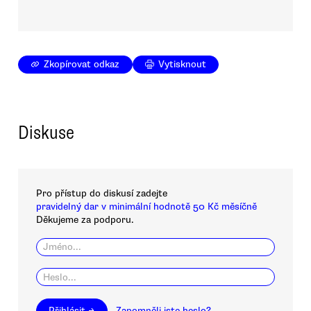
Zkopírovat odkaz
Vytisknout
Diskuse
Pro přístup do diskusí zadejte
pravidelný dar v minimální hodnotě 50 Kč měsíčně
Děkujeme za podporu.
Přihlásit →
Zapomněli jste heslo?