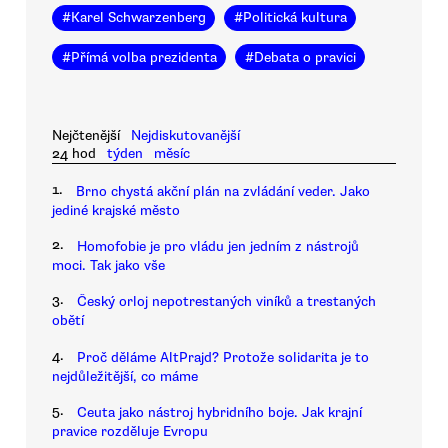
#
Karel Schwarzenberg
#
Politická kultura
#
Přímá volba prezidenta
#
Debata o pravici
Nejčtenější
Nejdiskutovanější
24 hod
týden
měsíc
1.
Brno chystá akční plán na zvládání veder. Jako
jediné krajské město
2.
Homofobie je pro vládu jen jedním z nástrojů
moci. Tak jako vše
3.
Český orloj nepotrestaných viníků a trestaných
obětí
4.
Proč děláme AltPrajd? Protože solidarita je to
nejdůležitější, co máme
5.
Ceuta jako nástroj hybridního boje. Jak krajní
pravice rozděluje Evropu