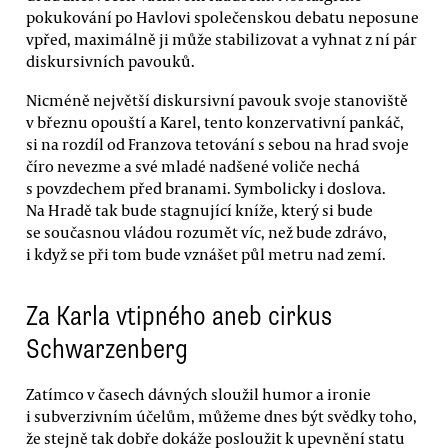
pokukování po Havlovi společenskou debatu neposune
vpřed, maximálně ji může stabilizovat a vyhnat z ní pár
diskursivních pavouků.
Nicméně největší diskursivní pavouk svoje stanoviště
v březnu opouští a Karel, tento konzervativní pankáč,
si na rozdíl od Franzova tetování s sebou na hrad svoje
číro nevezme a své mladé nadšené voliče nechá
s povzdechem před branami. Symbolicky i doslova.
Na Hradě tak bude stagnující kníže, který si bude
se současnou vládou rozumět víc, než bude zdrávo,
i když se při tom bude vznášet půl metru nad zemí.
Za Karla vtipného aneb cirkus
Schwarzenberg
Zatímco v časech dávných sloužil humor a ironie
i subverzivním účelům, můžeme dnes být svědky toho,
že stejně tak dobře dokáže posloužit k upevnění statu