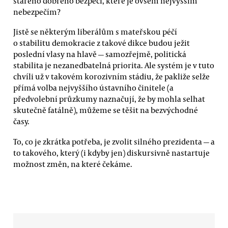
starého dobrého bezpečí, které je ovšem nejvyšším
nebezpečím?
Jistě se některým liberálům s mateřskou péčí
o stabilitu demokracie z takové dikce budou ježit
poslední vlasy na hlavě — samozřejmě, politická
stabilita je nezanedbatelná priorita. Ale systém je v tuto
chvíli už v takovém korozivním stádiu, že pakliže selže
přímá volba nejvyššího ústavního činitele (a
předvolební průzkumy naznačují, že by mohla selhat
skutečně fatálně), můžeme se těšit na bezvýchodné
časy.
To, co je zkrátka potřeba, je zvolit silného prezidenta — a
to takového, který (i kdyby jen) diskursivně nastartuje
možnost změn, na které čekáme.