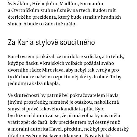
Svěrákům, Hřebejkům, Mádlům, Formanům
a Čtvrtníčkům ztuhne úsměv na rtech. Budou mít
éterického prezidenta, který bude strašit v hradních
síních. A bude to žalostně málo.
Za Karla stylově soucitného
Karel ovšem prokázal, že má dobré srdíčko, a to tehdy,
když po fiasku v krajských volbách požádal svého
dvorního rádce Miroslava, aby nebyl tak tvrdý a pro
ty důchodce našel v rozpočtu nějaké ty drobné. To by
jednomu až slza ukápla.
Ve skutečnosti by patrně byl pokračovatelem Havla
jinými prostředky, nicméně je otázkou, nakolik má
smysl si právě takového kandidáta přát. Bylo
by iluzorní domnívat se, že přímá volba by nás měla
vrátit zpět do časů, kdy prezidentem byl čestný muž
a morální autorita Havel, předtím, než byl prezidentský
úřad znesvěcen Václavem Klausem. Nostalgické