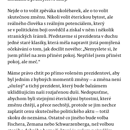
Nejde o to volit zpěváka ukolébavek, ale o to volit
skutečnou změnu. Nikoli volit éterickou bytost, ale
reálného člověka s reálným potenciálem, který
se v politickém boji osvědčil a získal v něm i několik
stranických šrámů. Představme si prezidenta v duchu
jedné staré klasiky, která měla napravit jistá pomýlená
očekávání o tom, jak docílit nového: „Nemyslete si, že
jsem přišel na zem přinést pokoj. Nepřišel jsem přinést
pokoj, ale meč.“
Máme právo chtít po přímo voleném prezidentovi, aby
byl jedním z hybných momentů změny — a změna není
„slušný“ a tichý prezident, který bude balzámem
uklidňujícím naši rozjařenou duši. Nedopusťme,
abychom byli stejnými éterickými bytostmi, které
změnu chtějí, a přece nechtějí, protože se jim nechce
zaplatit cenu skutečného politického aktu — totiž
skoku do neznáma. Ostatně co jiného bude volba
Fischera, Zemana nebo Schwarzenberga, než volbou