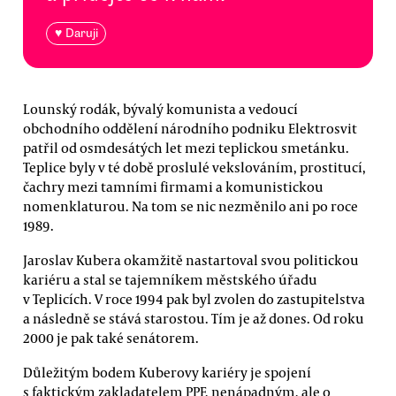
♥ Daruji
Lounský rodák, bývalý komunista a vedoucí
obchodního oddělení národního podniku Elektrosvit
patřil od osmdesátých let mezi teplickou smetánku.
Teplice byly v té době proslulé vekslováním, prostitucí,
čachry mezi tamními firmami a komunistickou
nomenklaturou. Na tom se nic nezměnilo ani po roce
1989.
Jaroslav Kubera okamžitě nastartoval svou politickou
kariéru a stal se tajemníkem městského úřadu
v Teplicích. V roce 1994 pak byl zvolen do zastupitelstva
a následně se stává starostou. Tím je až dones. Od roku
2000 je pak také senátorem.
Důležitým bodem Kuberovy kariéry je spojení
s faktickým zakladatelem PPF, nenápadným, ale o