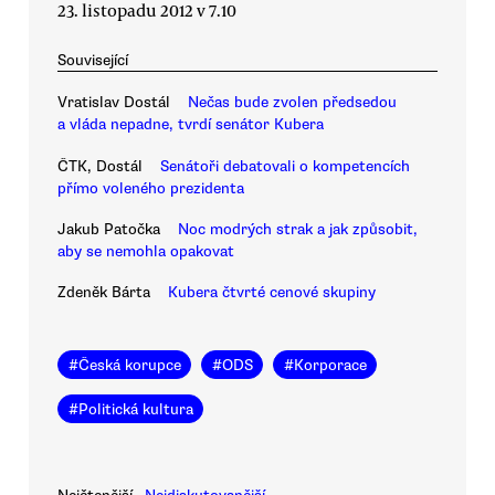
23. listopadu 2012 v 7.10
Související
Vratislav Dostál
Nečas bude zvolen předsedou
a vláda nepadne, tvrdí senátor Kubera
ČTK, Dostál
Senátoři debatovali o kompetencích
přímo voleného prezidenta
Jakub Patočka
Noc modrých strak a jak způsobit,
aby se nemohla opakovat
Zdeněk Bárta
Kubera čtvrté cenové skupiny
#
Česká korupce
#
ODS
#
Korporace
#
Politická kultura