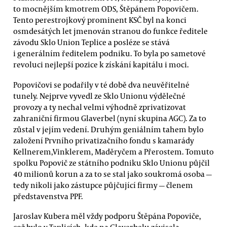
to mocnějším kmotrem ODS, Štěpánem Popovičem.
Tento perestrojkový prominent KSČ byl na konci
osmdesátých let jmenován stranou do funkce ředitele
závodu Sklo Union Teplice a posléze se stává
i generálním ředitelem podniku. To byla po sametové
revoluci nejlepší pozice k získání kapitálu i moci.
Popovičovi se podařily v té době dva neuvěřitelné
tunely. Nejprve vyvedl ze Sklo Unionu výdělečné
provozy a ty nechal velmi výhodně zprivatizovat
zahraniční firmou Glaverbel (nyní skupina AGC). Za to
zůstal v jejím vedení. Druhým geniálním tahem bylo
založení Prvního privatizačního fondu s kamarády
Kellnerem,Vinklerem, Maděryčem a Přerostem. Tomuto
spolku Popovič ze státního podniku Sklo Unionu půjčil
40 milionů korun a za to se stal jako soukromá osoba —
tedy nikoli jako zástupce půjčující firmy — členem
představenstva PPF.
Jaroslav Kubera měl vždy podporu Štěpána Popoviče,
což bylo v Teplicích, kde na Glaverbelu závisela