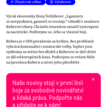
Zkopírovat odkaz
Vytisknout
Výrok ekonomky Ilony Švihlíkové: „S gaunery
se nevyjednává, gauneři se trestají,“ vzbudil v senátoru
Kuberovi obavy. Chráněn imunitou označil vystoupení
za nacistické. Podívejme se, čeho se vlastně bojí.
Kubera je v ODS považován za hrdinu. Bez problémů
vyhrává komunální i senátorské volby. Teplice jsou
vydávány za město bez dluhů a Kuberovi se daří držet
se dál od korupčních kauz. Podívejme se ovšem blíže
na Jaroslava Kuberu a místo jeho působiště.
×
Naše noviny stojí v první linii
boje za svobodné novinářství
a lidská práva. Podpořte nás
a přidejte se k nám!