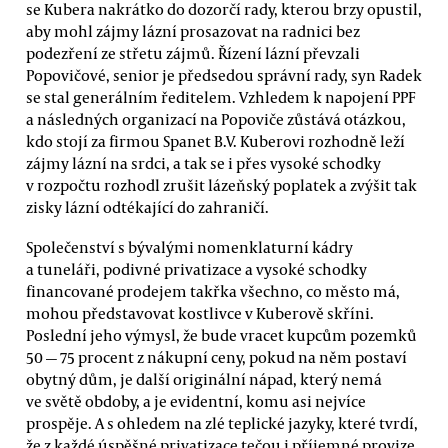
se Kubera nakrátko do dozorčí rady, kterou brzy opustil,
aby mohl zájmy lázní prosazovat na radnici bez
podezření ze střetu zájmů. Řízení lázní převzali
Popovičové, senior je předsedou správní rady, syn Radek
se stal generálním ředitelem. Vzhledem k napojení PPF
a následných organizací na Popoviče zůstává otázkou,
kdo stojí za firmou Spanet B.V. Kuberovi rozhodně leží
zájmy lázní na srdci, a tak se i přes vysoké schodky
v rozpočtu rozhodl zrušit lázeňský poplatek a zvýšit tak
zisky lázní odtékající do zahraničí.
Společenství s bývalými nomenklaturní kádry
a tuneláři, podivné privatizace a vysoké schodky
financované prodejem takřka všechno, co město má,
mohou představovat kostlivce v Kuberově skříni.
Poslední jeho výmysl, že bude vracet kupcům pozemků
50 — 75 procent z nákupní ceny, pokud na něm postaví
obytný dům, je další originální nápad, který nemá
ve světě obdoby, a je evidentní, komu asi nejvíce
prospěje. A s ohledem na zlé teplické jazyky, které tvrdí,
že z každé úspěšné privatizace tečou i příjemné provize,