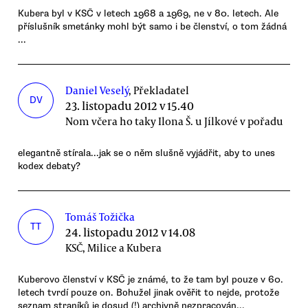
Kubera byl v KSČ v letech 1968 a 1969, ne v 80. letech. Ale
příslušník smetánky mohl být samo i be členství, o tom žádná
...
Daniel Veselý
, Překladatel
DV
23. listopadu 2012 v 15.40
Nom včera ho taky Ilona Š. u Jílkové v pořadu
elegantně stírala...jak se o něm slušně vyjádřit, aby to unes
kodex debaty?
Tomáš Tožička
TT
24. listopadu 2012 v 14.08
KSČ, Milice a Kubera
Kuberovo členství v KSČ je známé, to že tam byl pouze v 60.
letech tvrdí pouze on. Bohužel jinak ověřit to nejde, protože
seznam straníků je dosud (!) archivně nezpracován...