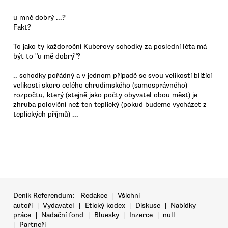
u mně dobrý ...?
Fakt?
To jako ty každoroční Kuberovy schodky za poslední léta má
být to "u mě dobrý"?
.. schodky pořádný a v jednom případě se svou velikostí blížící
velikosti skoro celého chrudimského (samosprávného)
rozpočtu, který (stejně jako počty obyvatel obou měst) je
zhruba poloviční než ten teplický (pokud budeme vycházet z
teplických příjmů) ...
Deník Referendum:
Redakce
|
Všichni
autoři
|
Vydavatel
|
Etický kodex
|
Diskuse
|
Nabídky
práce
|
Nadační fond
|
Bluesky
|
Inzerce
|
null
|
Partneři