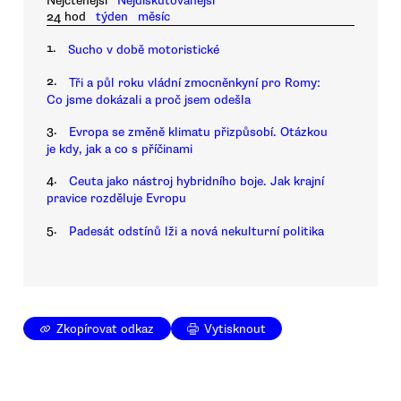
Nejčtenější
Nejdiskutovanější
24 hod
týden
měsíc
1.
Sucho v době motoristické
2.
Tři a půl roku vládní zmocněnkyní pro Romy:
Co jsme dokázali a proč jsem odešla
3.
Evropa se změně klimatu přizpůsobí. Otázkou
je kdy, jak a co s příčinami
4.
Ceuta jako nástroj hybridního boje. Jak krajní
pravice rozděluje Evropu
5.
Padesát odstínů lži a nová nekulturní politika
Zkopírovat odkaz
Vytisknout