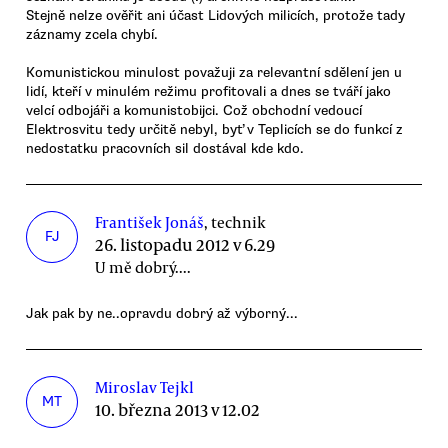
Stejně nelze ověřit ani účast Lidových milicích, protože tady
záznamy zcela chybí.
Komunistickou minulost považuji za relevantní sdělení jen u
lidí, kteří v minulém režimu profitovali a dnes se tváří jako
velcí odbojáři a komunistobijci. Což obchodní vedoucí
Elektrosvitu tedy určitě nebyl, byť v Teplicích se do funkcí z
nedostatku pracovních sil dostával kde kdo.
František Jonáš
, technik
FJ
26. listopadu 2012 v 6.29
U mě dobrý....
Jak pak by ne..opravdu dobrý až výborný...
Miroslav Tejkl
MT
10. března 2013 v 12.02