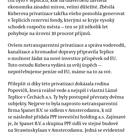
ekonomika zásadní mírou, velmi důležité. Zběsilá
Kuberova privatizace takřka všeho pomohla generovat
v Teplicích rezervní fondy, kterými se kryje vysoký
schodek rozpočtu města — ten se již několik let
pohybuje na úrovni 30 procent příjmů.
Ovšem netransparentní privatizace a správa vodovodů,
kanalizace a hromadné dopravy připravila Teplice
o možnost žádat na nové investice příspěvek od EU.
Tuto ostudu Kubera vydává za svůj úspěch —
nepotřebujeme peníze od EU, máme na to za své.
Přilepšit si díky této privatizaci dokázala rodina
Popovičů, která reálně vede a nejspíš i vlastní Lázně
Teplice v Čechách a.s. Ty byly postupně převzaty dvěma
subjekty. Nejprve to byla naprosto netransparentní
firma Spanet B.V. se sídlem v Amsterodamu, k níž
se následně přidala PPF investiční holding a.s. Zajímavé
je, že Spanet B.V. a skupina PPF sídlí ve stejné budově
na Strawinskylaan v Amsterodamu. Jedná se evidentně