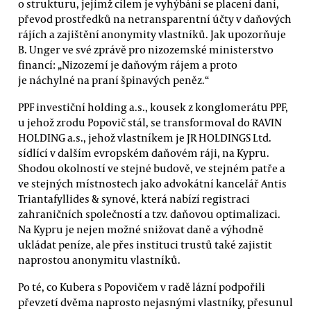
o strukturu, jejímž cílem je vyhýbání se placení daní,
převod prostředků na netransparentní účty v daňových
rájích a zajištění anonymity vlastníků. Jak upozorňuje
B. Unger ve své zprávě pro nizozemské ministerstvo
financí: „Nizozemí je daňovým rájem a proto
je náchylné na praní špinavých peněz.“
PPF investiční holding a.s., kousek z konglomerátu PPF,
u jehož zrodu Popovič stál, se transformoval do RAVIN
HOLDING a.s., jehož vlastníkem je JR HOLDINGS Ltd.
sídlící v dalším evropském daňovém ráji, na Kypru.
Shodou okolností ve stejné budově, ve stejném patře a
ve stejných místnostech jako advokátní kancelář Antis
Triantafyllides & synové, která nabízí registraci
zahraničních společností a tzv. daňovou optimalizaci.
Na Kypru je nejen možné snižovat daně a výhodně
ukládat peníze, ale přes instituci trustů také zajistit
naprostou anonymitu vlastníků.
Po té, co Kubera s Popovičem v radě lázní podpořili
převzetí dvěma naprosto nejasnými vlastníky, přesunul