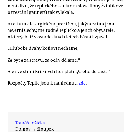
není divu, že teplického senátora slova Ilony Švihlíkové
o trestání gaunerů tak vylekala.
A to i v tak letargickém prostředí, jakým zatím jsou
Severní Čechy, mé rodné Teplicko a jejich obyvatelé,
o kterých již v osmdesátých letech básník zpíval:
„Hluboké úvahy koňovi necháme,
Za byt a za stravu, za oděv děláme.“
Ale i ve stínu Krušných hor platí: „Všeho do času!“
Rozpočty Teplic jsou k nahlédnutí
zde
.
Tomáš Tožička
Domov
→
Sloupek