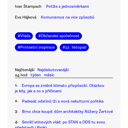
Ivan Štampach
Potíže s jednosměrkami
Eva Hájková
Komunismus na více způsobů
#
Vláda
#
Občanská společnost
#
Protestní inspirace
#
17. listopad
Nejčtenější
Nejdiskutovanější
24 hod
týden
měsíc
1.
Evropa se změně klimatu přizpůsobí. Otázkou
je kdy, jak a co s příčinami
2.
Padesát odstínů lži a nová nekulturní politika
3.
Brno chce koupit dům architektky Růženy Žertové
4.
Smršť stínových vlád: po STAN a ODS tu svou
představili i Piráti