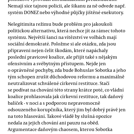
Nemají sice tajnou policii, ale šikanu za ně odvede např.
systém DONEZ nebo výhodné půjčky jištěné exekutory.
Nelegitimita režimu bude problém pro jakoukoli
politickou alternativu, která nechce jít za rámec tohoto
systému. Největší šanci na vítězství ve volbách mají
sociální demokraté. Položme si ale otázku, zda jsou
připraveni nejen čelit škodám, které napáchaly
poslední pravicové koalice, ale přijít také s nějakým
ofensivním a svébytným přístupem. Nejde jen
o oprávněné pochyby, zda bude Bohuslav Sobotka a jeho
tým schopen zrušit důchodovou reformu a maximálně
neutralizovat schválené církevní restituce. Stačí
se podívat na chování této strany krátce poté, co vládní
koalice prohlasovala jak církevní restituce, tak daňový
balíček - v noci a s podporou nepravomocně
odsouzeného korupčníka, který jim byl dobrý právě jen
na toto hlasování. Takové vládě by slušná opozice
nedala za jejich chování ani pauzu na oběd.
Argumentace daňovým chaosem, kterou Sobotka