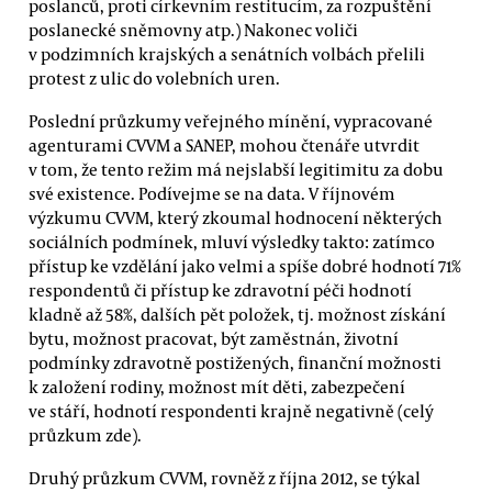
poslanců, proti církevním restitucím, za rozpuštění
poslanecké sněmovny atp.) Nakonec voliči
v podzimních krajských a senátních volbách přelili
protest z ulic do volebních uren.
Poslední průzkumy veřejného mínění, vypracované
agenturami CVVM a SANEP, mohou čtenáře utvrdit
v tom, že tento režim má nejslabší legitimitu za dobu
své existence. Podívejme se na data. V říjnovém
výzkumu CVVM, který zkoumal hodnocení některých
sociálních podmínek, mluví výsledky takto: zatímco
přístup ke vzdělání jako velmi a spíše dobré hodnotí 71%
respondentů či přístup ke zdravotní péči hodnotí
kladně až 58%, dalších pět položek, tj. možnost získání
bytu, možnost pracovat, být zaměstnán, životní
podmínky zdravotně postižených, finanční možnosti
k založení rodiny, možnost mít děti, zabezpečení
ve stáří, hodnotí respondenti krajně negativně (celý
průzkum zde).
Druhý průzkum CVVM, rovněž z října 2012, se týkal