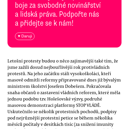
boje za svobodné novinářství
a lidská práva. Podpořte nás
a přidejte se k nám!
♥ Daruji
Letošní protesty budou o něco zajímavější také tím, že
jsme zažili dosud nejbouřlivější rok protivládních
protestů. Na jeho začátku stáli vysokoškoláci, kteří
masově odmítli reformy připravované dnes již bývalým
ministrem školství Josefem Dobešem. Pokračovala
snaha občanů o zastavení vládních reforem, které měla
jednou podobu tzv. Holešovské výzvy, podruhé
masovou demonstraci platformy STOP VLÁDĚ.
Uskutečnilo se několik protestních pochodů, podpisy
pod nejrůznější protestní petice se během několika
měsíců počítaly v desítkách tisíc (za snížení imunity