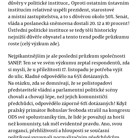
důvěry v politické instituce,. Oproti ostatním ústavním
institucím relativně uspěli prezident, starostové
a místní zastupitelstva, a to s důvěrou okolo 50%. Senát,
vláda a poslanecká sněmovna dostali 20. 12 a 10 procent!
Ústřední politické instituce se tedy těší historicky
nejnižší důvěře obyvatel a tento trend podle průzkumu
roste (celý výzkum zde).
Nejpikantnějším je ale poslední průzkum společnosti
SANEP. Ten se ve svém výzkumu zeptal respondentů, zda
si myslí, že u příležitosti 17. listopadu je potřeba vyjít
do ulic. Kladně odpovědělo na 65% dotázaných.
Na otázku, zda se domnívají, že se polistopadoví
představitelé vládní a parlamentní politické scény
chovali a chovají lépe, než jejich komunističtí
předchůdci, odpovědělo záporně 61% dotázaných! Když
pražský primátor Bohuslav Svoboda strašil na kongresu
ODS své spolustraníky tím, že lidé je považují za horší
než komunisty, tak měl evidentně pravdu. Ano, svou
arogancí, přehlíživostí a hloupostí se současní
politikové vyrovnali normalizačním předchůdcům.