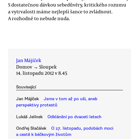
S dostatečnou dávkou sebedůvěry, kritického rozumu
a vytrvalosti máme nejlepší šance to zvládnout.
A rozhodně to nebude nuda.
Jan Májíček
Domov
→
Sloupek
14. listopadu 2012 v 8.45
Související
Jan Májíček
Jsme v tom až po uši, aneb
perspektivy protestů
Lukáš Jelínek
Odklánění po dvaceti letech
Ondřej Slačálek
O 17. listopadu, podobách moci
a cestě k béčkovým životům