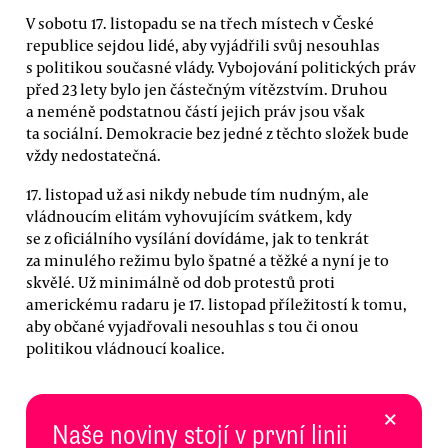
V sobotu 17. listopadu se na třech místech v České
republice sejdou lidé, aby vyjádřili svůj nesouhlas
s politikou současné vlády. Vybojování politických práv
před 23 lety bylo jen částečným vítězstvím. Druhou
a neméně podstatnou částí jejich práv jsou však
ta sociální. Demokracie bez jedné z těchto složek bude
vždy nedostatečná.
17. listopad už asi nikdy nebude tím nudným, ale
vládnoucím elitám vyhovujícím svátkem, kdy
se z oficiálního vysílání dovídáme, jak to tenkrát
za minulého režimu bylo špatné a těžké a nyní je to
skvělé. Už minimálně od dob protestů proti
americkému radaru je 17. listopad příležitostí k tomu,
aby občané vyjadřovali nesouhlas s tou či onou
politikou vládnoucí koalice.
×
Naše noviny stojí v první linii