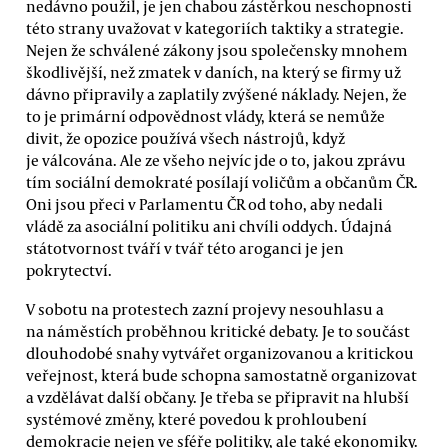
nedávno použil, je jen chabou zástěrkou neschopnosti
této strany uvažovat v kategoriích taktiky a strategie.
Nejen že schválené zákony jsou společensky mnohem
škodlivější, než zmatek v daních, na který se firmy už
dávno připravily a zaplatily zvýšené náklady. Nejen, že
to je primární odpovědnost vlády, která se nemůže
divit, že opozice používá všech nástrojů, když
je válcována. Ale ze všeho nejvíc jde o to, jakou zprávu
tím sociální demokraté posílají voličům a občanům ČR.
Oni jsou přeci v Parlamentu ČR od toho, aby nedali
vládě za asociální politiku ani chvíli oddych. Údajná
státotvornost tváří v tvář této aroganci je jen
pokrytectví.
V sobotu na protestech zazní projevy nesouhlasu a
na náměstích proběhnou kritické debaty. Je to součást
dlouhodobé snahy vytvářet organizovanou a kritickou
veřejnost, která bude schopna samostatně organizovat
a vzdělávat další občany. Je třeba se připravit na hlubší
systémové změny, které povedou k prohloubení
demokracie nejen ve sféře politiky, ale také ekonomiky.