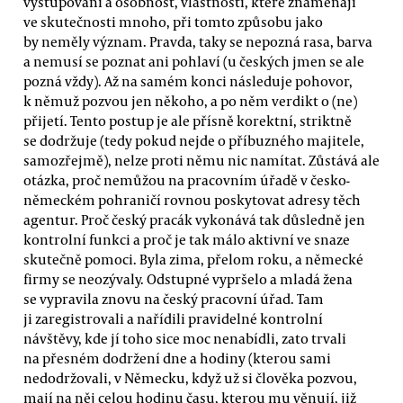
vystupování a osobnost, vlastnosti, které znamenají
ve skutečnosti mnoho, při tomto způsobu jako
by neměly význam. Pravda, taky se nepozná rasa, barva
a nemusí se poznat ani pohlaví (u českých jmen se ale
pozná vždy). Až na samém konci následuje pohovor,
k němuž pozvou jen někoho, a po něm verdikt o (ne)
přijetí. Tento postup je ale přísně korektní, striktně
se dodržuje (tedy pokud nejde o příbuzného majitele,
samozřejmě), nelze proti němu nic namítat. Zůstává ale
otázka, proč nemůžou na pracovním úřadě v česko-
německém pohraničí rovnou poskytovat adresy těch
agentur. Proč český pracák vykonává tak důsledně jen
kontrolní funkci a proč je tak málo aktivní ve snaze
skutečně pomoci. Byla zima, přelom roku, a německé
firmy se neozývaly. Odstupné vypršelo a mladá žena
se vypravila znovu na český pracovní úřad. Tam
ji zaregistrovali a nařídili pravidelné kontrolní
návštěvy, kde jí toho sice moc nenabídli, zato trvali
na přesném dodržení dne a hodiny (kterou sami
nedodržovali, v Německu, když už si člověka pozvou,
mají na něj celou hodinu času, kterou mu věnují, již