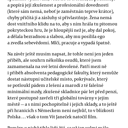
a popírá její zkušenost a profesionální dovednosti
(které sám nemá, neboť je zaměstnán teprve krátce),
chyby přičítá jí a zásluhy si přivlastňuje. Žena nemá
dost vnitřního klidu na to, aby s ním hrála tu pitomou
pokryteckou hru, že je hloupější než je, aby dal pokoj,
a dělala bezradnou a slabou, aby mu posílila ego
a zvedla sebevědomí. Mlčí, pracuje a vypadá špatně.
Na závěr ještě musím napsat, že tohle není jen jeden
příběh, ale souhrn několika osudů, které jsem
zaznamenala na své letní dovolené. Patří mezi ně
i příběh absolventa pedagogické fakulty, který nemůže
dostat nástupní učitelské místo, pokrývače, který
se potloukl pádem z lešení a marodí z té falešné
minimální mzdy, zkušené skladnice pár let před penzí,
které postupně zavřeli tři globální továrny v jejím
městě — a s nimi pochopitelně i jejich sklady, a to ještě
při hranicích s Německem není nejhůř, to v blízkosti
Polska … však o tom Vít Janeček natočil film.
Poměry, v nichž tihle lidé žijí, se už jen velmi málo