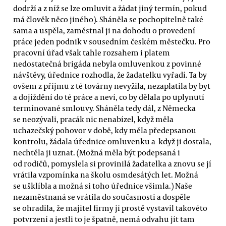
dodrží a z níž se lze omluvit a žádat jiný termín, pokud
má člověk něco jiného). Sháněla se pochopitelně také
sama a uspěla, zaměstnal ji na dohodu o provedení
práce jeden podnik v sousedním českém městečku. Pro
pracovní úřad však tahle rozsahem i platem
nedostatečná brigáda nebyla omluvenkou z povinné
návštěvy, úřednice rozhodla, že žadatelku vyřadí. Ta by
ovšem z příjmu z té továrny nevyžila, nezaplatila by byt
a dojíždění do té práce a neví, co by dělala po uplynutí
termínované smlouvy. Sháněla tedy dál, z Německa
se neozývali, pracák nic nenabízel, když měla
uchazečský pohovor v době, kdy měla předepsanou
kontrolu, žádala úřednice omluvenku a když ji dostala,
nechtěla ji uznat. (Možná měla být podepsaná i
od rodičů, pomyslela si provinilá žadatelka a znovu se jí
vrátila vzpomínka na školu osmdesátých let. Možná
se ušklíbla a možná si toho úřednice všimla.) Naše
nezaměstnaná se vrátila do současnosti a dospěle
se ohradila, že majitel firmy jí prostě vystavil takovéto
potvrzení a jestli to je špatně, nemá odvahu jít tam