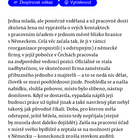
Zkopírovat odkaz
Vytisknout
Jedna mladá, ale poměrně vzdělaná a už pracovně dosti
zkušená žena mi vyprávěla o svých kontaktech
s pracovním úřadem v jednom městě blízko hranice
s Německem. Celá věc začala tak, že ji v rámci
reorganizace propustili ( s odstupným) z německé
firmy, v jejíž pobočce v Čechách pracovala
na zodpovědné vedoucí pozici. Oficiálně se stala
nadbytečnou, ve skutečnosti firma zaměstnala
příbuzného jednoho z majitelů — a to se nedá nic dělat,
člověk se musí poohlédnout jinde. Poohlédla se a našla
nabídku, složila pohovor, místo bylo slíbeno, nástup
domluven. Když se dostavila, vypadala náplň její
budoucí práce už úplně jinak a také navržený plat nebyl
takový, jak původně říkali. Doba, pro kterou měla
odstupné, ještě běžela, místo tedy nepřijala (stejně
by musela dost daleko dojíždět). Zašla na pracovní úřad
v místě svého bydliště a zeptala se na možnosti práce
v Německu — koneckonců prošla stovkou auditů