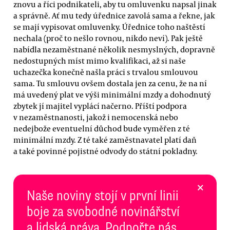
znovu a říci podnikateli, aby tu omluvenku napsal jinak
a správně. Ať mu tedy úřednice zavolá sama a řekne, jak
se mají vypisovat omluvenky. Úřednice toho naštěstí
nechala (proč to nešlo rovnou, nikdo neví). Pak ještě
nabídla nezaměstnané několik nesmyslných, dopravně
nedostupných míst mimo kvalifikaci, až si naše
uchazečka konečně našla práci s trvalou smlouvou
sama. Tu smlouvu ovšem dostala jen za cenu, že na ní
má uvedený plat ve výši minimální mzdy a dohodnutý
zbytek jí majitel vyplácí načerno. Příští podpora
v nezaměstnanosti, jakož i nemocenská nebo
nedejbože eventuelní důchod bude vyměřen z té
minimální mzdy. Z té také zaměstnavatel platí daň
a také povinné pojistné odvody do státní pokladny.
×
Naše noviny stojí v první linii
boje za svobodné novinářství
a lidská práva. Podpořte nás