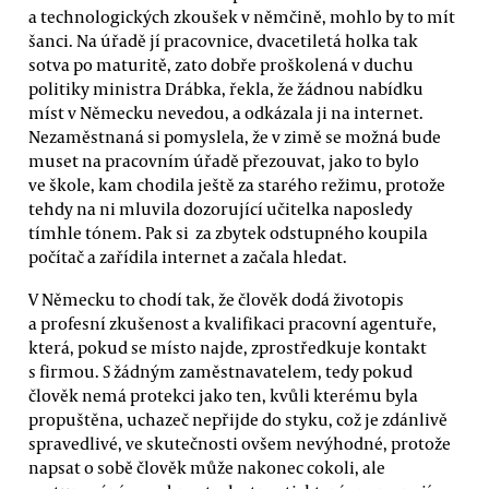
a technologických zkoušek v němčině, mohlo by to mít
šanci. Na úřadě jí pracovnice, dvacetiletá holka tak
sotva po maturitě, zato dobře proškolená v duchu
politiky ministra Drábka, řekla, že žádnou nabídku
míst v Německu nevedou, a odkázala ji na internet.
Nezaměstnaná si pomyslela, že v zimě se možná bude
muset na pracovním úřadě přezouvat, jako to bylo
ve škole, kam chodila ještě za starého režimu, protože
tehdy na ni mluvila dozorující učitelka naposledy
tímhle tónem. Pak si za zbytek odstupného koupila
počítač a zařídila internet a začala hledat.
V Německu to chodí tak, že člověk dodá životopis
a profesní zkušenost a kvalifikaci pracovní agentuře,
která, pokud se místo najde, zprostředkuje kontakt
s firmou. S žádným zaměstnavatelem, tedy pokud
člověk nemá protekci jako ten, kvůli kterému byla
propuštěna, uchazeč nepřijde do styku, což je zdánlivě
spravedlivé, ve skutečnosti ovšem nevýhodné, protože
napsat o sobě člověk může nakonec cokoli, ale