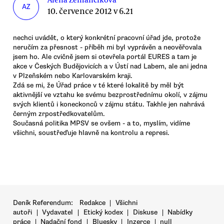
AZ
10. července 2012 v 6.21
nechci uvádět, o který konkrétní pracovní úřad jde, protože
neručím za přesnost - příběh mi byl vyprávěn a neověřovala
jsem ho. Ale cvičně jsem si otevřela portál EURES a tam je
akce v Českých Budějovicích a v Ústí nad Labem, ale ani jedna
v Plzeňském nebo Karlovarském kraji.
Zdá se mi, že Úřad práce v té které lokalitě by měl být
aktivnější ve vztahu ke svému bezprostřednímu okolí, v zájmu
svých klientů i koneckonců v zájmu státu. Takhle jen nahrává
černým zrpostředkovatelům.
Současná politika MPSV se ovšem - a to, myslím, vidíme
všichni, soustřeďuje hlavně na kontrolu a represi.
Deník Referendum:
Redakce
|
Všichni
autoři
|
Vydavatel
|
Etický kodex
|
Diskuse
|
Nabídky
práce
|
Nadační fond
|
Bluesky
|
Inzerce
|
null