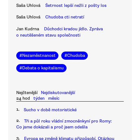
Saša Uhlová
Šetrnost lepší nežli z pošty los
Saša Uhlová
Chudoba cti netratí
Jan Kudrna
Důchodci kradou jídlo. Zpráva
o neutěšeném stavu společnosti
#
Nezaměstnanost
#
Chudoba
#
Debata o kapitalismu
Nejčtenější
Nejdiskutovanější
24 hod
týden
měsíc
1.
Sucho v době motoristické
2.
Tři a půl roku vládní zmocněnkyní pro Romy:
Co jsme dokázali a proč jsem odešla
3.
Evropa se změně klimatu přizpůsobí. Otázkou