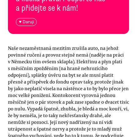
a přidejte se k nám!
♥ Daruji
Naše nezaměstnaná mezitím zrušila auto, na jehož
povinné ručení a provoz stejně nemá (naděje na práci
v Německu tím ovšem sklapla). Elektřinu a plyn platí
s měsíčním zpožděním (na hraně nehrozícího
odpojení), splátky úvěru na byt se ale musí platit
přesně a příspěvek do fondu oprav taky, protože jinak
by jako neplatič visela na nástěnce a to by bylo přece jen
moc velké ponížení. Kontokorent vyrovná jednou
měsíčně jen o pár stovek a pak zase spadne o dvacet tisíc
po nulu. Vypadá špatně, zhubla, je bledá a moc kouří, ví,
že by neměla, je to taky nekřesťansky drahé, ale
nemůže si pomoci. Její nový nadřízený na ní vidí
utrápenost a špatné nervy a protože je to mladý muž
špatného vychování, vede ho to k tomu, že podceňuje