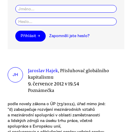
Přihlásit →
Zapomněli jste heslo?
Jaroslav Hajek
, Přisluhovač globálního
JH
kapitalismu
9. července 2012 v 19.54
Poznámečka
podle novely zákona o ÚP (73/2011), úřad mimo jiné:
"d) zabezpečuje rozvíjení mezinárodních vztahů
a mezinárodní spolupráci v oblasti zaměstnanosti
a lidských zdrojů na úseku trhu práce, včetně
spolupráce s Evropskou unií,
e) spolupracuje s příslušnými orgány veřejné správy