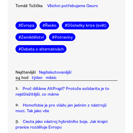
Tomáš Tožička
Všichni potřebujeme Geuro
#
Evropa
#
Řecko
#
Důsledky krize (svět)
#
Zemědělství
#
Potraviny
#
Debata o alternativách
Nejčtenější
Nejdiskutovanější
24 hod
týden
měsíc
1.
Proč děláme AltPrajd? Protože solidarita je to
nejdůležitější, co máme
2.
Homofobie je pro vládu jen jedním z nástrojů
moci. Tak jako vše
3.
Ceuta jako nástroj hybridního boje. Jak krajní
pravice rozděluje Evropu