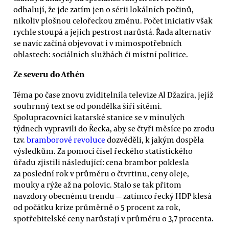
odhalují, že jde zatím jen o sérii lokálních počinů,
nikoliv plošnou celořeckou změnu. Počet iniciativ však
rychle stoupá a jejich pestrost narůstá. Řada alternativ
se navíc začíná objevovat i v mimospotřebních
oblastech: sociálních službách či místní politice.
Ze severu do Athén
Téma po čase znovu zviditelnila televize Al Džazíra, jejíž
souhrnný text se od pondělka šíří sítěmi.
Spolupracovníci katarské stanice se v minulých
týdnech vypravili do Řecka, aby se čtyři měsíce po zrodu
tzv.
bramborové revoluce
dozvěděli, k jakým dospěla
výsledkům. Za pomoci čísel řeckého statistického
úřadu zjistili následující: cena brambor poklesla
za poslední rok v průměru o čtvrtinu, ceny oleje,
mouky a rýže až na polovic. Stalo se tak přitom
navzdory obecnému trendu — zatímco řecký HDP klesá
od počátku krize průměrně o 5 procent za rok,
spotřebitelské ceny narůstají v průměru o 3,7 procenta.