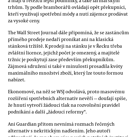
a mají u řetězců lepší podmínky, a také farmářským
trhům. Ty podle bramborářů ovládají opět překupníci,
kteří využívají spotřební módy a nutí zájemce prodávat
za vysoké ceny.
The Wall Street Journal dále připomíná, že se zastáncům
přímého prodeje nedaří pronikat ani na klasická
stánková tržiště. K prodeji na stánku je v Řecku třeba
zvláštní licence, jejichž počet je omezený, a majitelé
tržnic je poskytují zase především překupníkům.
Zájmová sdružení si také v minulosti prosadila kvóty
maximálního množství zboží, který lze touto formou
nabízet.
Ekonomové, na něž se WSJ odvolává, proto masovému
rozšíření spotřebních alternativ nevěří — doufají spíše,
že hnutí vytvoří žádoucí tlak na rozvolnění pravidel
podnikání a další „žádoucí reformy“.
Ani Guardian přitom nevnímá rozmach řečených
alternativ s nekritickým nadšením. Jeho autoři