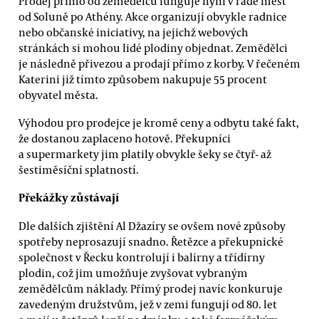
Prodej přímo od zemědělců funguje nyní v řadě měst
od Soluně po Athény. Akce organizují obvykle radnice
nebo občanské iniciativy, na jejichž webových
stránkách si mohou lidé plodiny objednat. Zemědělci
je následně přivezou a prodají přímo z korby. V řečeném
Katerini již tímto způsobem nakupuje 55 procent
obyvatel města.
Výhodou pro prodejce je kromě ceny a odbytu také fakt,
že dostanou zaplaceno hotově. Překupníci
a supermarkety jim platily obvykle šeky se čtyř- až
šestiměsíční splatností.
Překážky zůstávají
Dle dalších zjištění Al Džazíry se ovšem nové způsoby
spotřeby neprosazují snadno. Řetězce a překupnické
společnost v Řecku kontrolují i balírny a třídírny
plodin, což jim umožňuje zvyšovat vybraným
zemědělcům náklady. Přímý prodej navíc konkuruje
zavedeným družstvům, jež v zemi fungují od 80. let