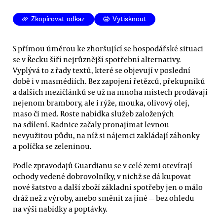
Zkopírovat odkaz
Vytisknout
S přímou úměrou ke zhoršující se hospodářské situaci
se v Řecku šíří nejrůznější spotřební alternativy.
Vyplývá to z řady textů, které se objevují v poslední
době i v masmédiích. Bez zapojení řetězců, překupníků
a dalších mezičlánků se už na mnoha místech prodávají
nejenom brambory, ale i rýže, mouka, olivový olej,
maso či med. Roste nabídka služeb založených
na sdílení. Radnice začaly pronajímat levnou
nevyužitou půdu, na níž si nájemci zakládají záhonky
a políčka se zeleninou.
Podle zpravodajů Guardianu se v celé zemi otevírají
ochody vedené dobrovolníky, v nichž se dá kupovat
nové šatstvo a další zboží základní spotřeby jen o málo
dráž než z výroby, anebo směnit za jiné — bez ohledu
na výši nabídky a poptávky.