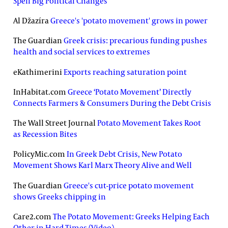
Spell Big Political Changes
Al Džazíra
Greece's 'potato movement' grows in power
The Guardian
Greek crisis: precarious funding pushes
health and social services to extremes
eKathimerini
Exports reaching saturation point
InHabitat.com
Greece ‘Potato Movement’ Directly
Connects Farmers & Consumers During the Debt Crisis
The Wall Street Journal
Potato Movement Takes Root
as Recession Bites
PolicyMic.com
In Greek Debt Crisis, New Potato
Movement Shows Karl Marx Theory Alive and Well
The Guardian
Greece's cut-price potato movement
shows Greeks chipping in
Care2.com
The Potato Movement: Greeks Helping Each
Other in Hard Times (Video)