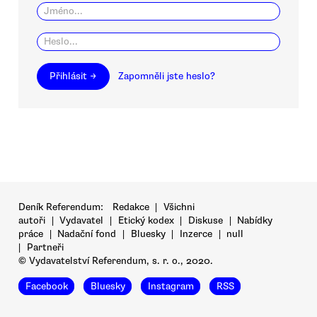
Přihlásit →
Zapomněli jste heslo?
Deník Referendum:
Redakce
|
Všichni
autoři
|
Vydavatel
|
Etický kodex
|
Diskuse
|
Nabídky
práce
|
Nadační fond
|
Bluesky
|
Inzerce
|
null
|
Partneři
© Vydavatelství Referendum, s. r. o., 2020.
Facebook
Bluesky
Instagram
RSS