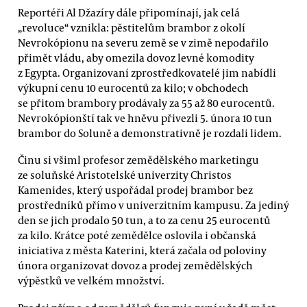
Reportéři Al Džazíry dále připomínají, jak celá
„revoluce“ vznikla: pěstitelům brambor z okolí
Nevrokópionu na severu země se v zimě nepodařilo
přimět vládu, aby omezila dovoz levné komodity
z Egypta. Organizovaní zprostředkovatelé jim nabídli
výkupní cenu 10 eurocentů za kilo; v obchodech
se přitom brambory prodávaly za 55 až 80 eurocentů.
Nevrokópionští tak ve hněvu přivezli 5. února 10 tun
brambor do Soluně a demonstrativně je rozdali lidem.
Činu si všiml profesor zemědělského marketingu
ze soluňské Aristotelské univerzity Christos
Kamenides, který uspořádal prodej brambor bez
prostředníků přímo v univerzitním kampusu. Za jediný
den se jich prodalo 50 tun, a to za cenu 25 eurocentů
za kilo. Krátce poté zemědělce oslovila i občanská
iniciativa z města Katerini, která začala od poloviny
února organizovat dovoz a prodej zemědělských
výpěstků ve velkém množství.