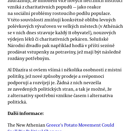
zdůrazňují, že mnohem více nových netržních institucí
vzniká z charitativních popudů — jako reakce
na sociální problémy rostoucího podílu populace.
V této souvislosti zmiňují konkrétně oblibu levných
polévkových vývařoven ve velkých městech (v Athénách
se v nich dnes stravuje každý 11 obyvatel), nouzových
výdejen léků či charitativních pekáren. Soluňské
Národní divadlo pak například hodlá v příští sezóně
prodávat vstupenky za potraviny, jež mají být následně
rozdány potřebným.
Al Džazíra si ovšem všímá i několika osobností z místní
politiky, jež nové způsoby prodeje a svépomoci
podporují a rozvíjejí je. Žádná z nich nevzešla
ze zavedených politických stran, a tak je možné, že
z alternativy spotřební vznikne časem i alternativa
politická.
Další informace:
The New Athenian
Greece's Potato Movement Could