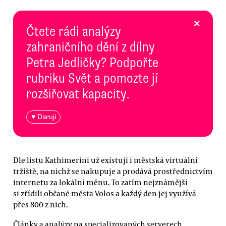
×
Čtete rádi analýzy
zahraničního dění z dílny
Petra Jedličky? Podpořte
rubriku Svět a pomozte jí
rozšiřovat kapacity.
♥ Daruji
Dle listu Kathimerini už existují i městská virtuální
tržiště, na nichž se nakupuje a prodává prostřednictvím
internetu za lokální měnu. To zatím nejznámější
si zřídili občané města Volos a každý den jej využívá
přes 800 z nich.
Články a analýzy na specializovaných serverech