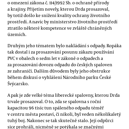
o omezení zákona č. 114/1992 Sb. o ochraně přírody
a krajiny. Přijetím novely, kterou Drda prosazoval,
by totiž došlo ke snížení kvality ochrany životního
prostředí. A navíc by ministerstvo životního prostředí
ztratilo některé kompetence ve zvláště chráněných
územích.
Druhým jeho tématem bylo nakládání s odpady. Ropáka
tak dostal i za prosazování posunu zákazu používání
PVC v obalech o sedm let v zákoně o odpadech a
za prosazování dovozu odpadu do českých spaloven
ze zahraničí. Dalším důvodem byly jeho obstrukce
během diskusí o vyhlášení Národního parku České
Švýcarsko.
A pak je zde velké téma liberecké spalovny, kterou Drda
trvale prosazoval. O to, zda se spalovna s roční
kapacitou 96 tisíc tun spáleného odpadu téměř
v centru města postaví, či nikoli, byl veden několikaletý
tuhý boj. Nakonec se tak skutečně stalo. Její odpůrci
sice prohráli, nicméně se potýkala se značnými