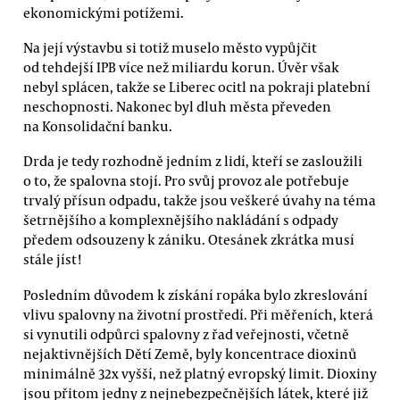
ekonomickými potížemi.
Na její výstavbu si totiž muselo město vypůjčit
od tehdejší IPB více než miliardu korun. Úvěr však
nebyl splácen, takže se Liberec ocitl na pokraji platební
neschopnosti. Nakonec byl dluh města převeden
na Konsolidační banku.
Drda je tedy rozhodně jedním z lidí, kteří se zasloužili
o to, že spalovna stojí. Pro svůj provoz ale potřebuje
trvalý přísun odpadu, takže jsou veškeré úvahy na téma
šetrnějšího a komplexnějšího nakládání s odpady
předem odsouzeny k zániku. Otesánek zkrátka musí
stále jíst!
Posledním důvodem k získání ropáka bylo zkreslování
vlivu spalovny na životní prostředí. Při měřeních, která
si vynutili odpůrci spalovny z řad veřejnosti, včetně
nejaktivnějších Dětí Země, byly koncentrace dioxinů
minimálně 32x vyšší, než platný evropský limit. Dioxiny
jsou přitom jedny z nejnebezpečnějších látek, které již