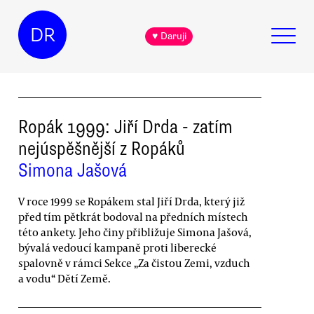
DR
♥ Daruji
Ropák 1999: Jiří Drda - zatím
nejúspěšnější z Ropáků
Simona Jašová
V roce 1999 se Ropákem stal Jiří Drda, který již
před tím pětkrát bodoval na předních místech
této ankety. Jeho činy přibližuje Simona Jašová,
bývalá vedoucí kampaně proti liberecké
spalovně v rámci Sekce „Za čistou Zemi, vzduch
a vodu“ Dětí Země.