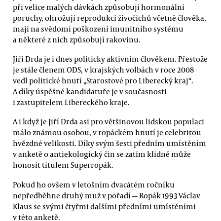
při velice malých dávkách způsobují hormonální
poruchy, ohrožují reprodukci živočichů včetně člověka,
mají na svědomí poškození imunitního systému
a některé z nich způsobují rakovinu.
Jiří Drda je i dnes politicky aktivním člověkem. Přestože
je stále členem ODS, v krajských volbách v roce 2008
vedl politické hnutí „Starostové pro Liberecký kraj“.
A díky úspěšné kandidatuře je v současnosti
i zastupitelem Libereckého kraje.
A i když je Jiří Drda asi pro většinovou lidskou populaci
málo známou osobou, v ropáckém hnutí je celebritou
hvězdné velikosti. Díky svým šesti předním umístěním
v anketě o antiekologický čin se zatím klidně může
honosit titulem Superropák.
Pokud ho ovšem v letošním dvacátém ročníku
nepředběhne druhý muž v pořadí — Ropák 1993 Václav
Klaus se svými čtyřmi dalšími předními umístěními
v této anketě.