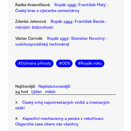
Radka Kvasničková
Ropák 1995: František Malý -
Český kras a výstavba cementárny
Zdenka Jelenová
Ropák 1994: František Benda -
mi(ni)str blátovitosti
Václav Čermák
Ropák 1997: Stanislav Novotný -
vodohospodářský technokrat
#
Ochrana přírody
#
ODS
#
Ropák roku
Nejčtenější
Nejdiskutovanější
24 hod
týden
měsíc
1.
Český orloj nepotrestaných viníků a trestaných
obětí
2.
Kapacitní mechanismy a peníze z rekultivací.
Oligarchie zase obere nás všechny