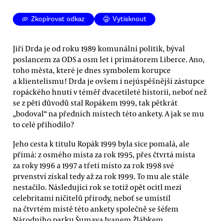
Zkopírovat odkaz
Vytisknout
Jiří Drda je od roku 1989 komunální politik, býval
poslancem za ODS a osm let i primátorem Liberce. Ano,
toho města, které je dnes symbolem korupce
a klientelismu! Drda je ovšem i nejúspěšnější zástupce
ropáckého hnutí v téměř dvacetileté historii, neboť než
se z pěti důvodů stal Ropákem 1999, tak pětkrát
„bodoval“ na předních místech této ankety. A jak se mu
to celé přihodilo?
Jeho cesta k titulu Ropák 1999 byla sice pomalá, ale
přímá: z osmého místa za rok 1995, přes čtvrtá místa
za roky 1996 a 1997 a třetí místo za rok 1998 své
prvenství získal tedy až za rok 1999. To mu ale stále
nestačilo. Následující rok se totiž opět ocitl mezi
celebritami ničitelů přírody, neboť se umístil
na čtvrtém místě této ankety společně se šéfem
Národního parku Šumava Ivanem Žlábkem.