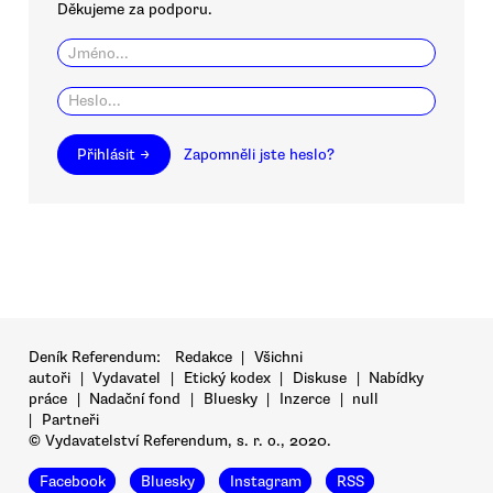
Děkujeme za podporu.
Přihlásit →
Zapomněli jste heslo?
Deník Referendum:
Redakce
|
Všichni
autoři
|
Vydavatel
|
Etický kodex
|
Diskuse
|
Nabídky
práce
|
Nadační fond
|
Bluesky
|
Inzerce
|
null
|
Partneři
© Vydavatelství Referendum, s. r. o., 2020.
Facebook
Bluesky
Instagram
RSS