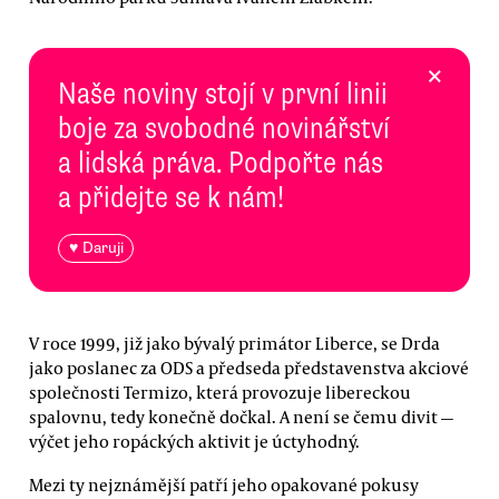
×
Naše noviny stojí v první linii
boje za svobodné novinářství
a lidská práva. Podpořte nás
a přidejte se k nám!
♥ Daruji
V roce 1999, již jako bývalý primátor Liberce, se Drda
jako poslanec za ODS a předseda představenstva akciové
společnosti Termizo, která provozuje libereckou
spalovnu, tedy konečně dočkal. A není se čemu divit —
výčet jeho ropáckých aktivit je úctyhodný.
Mezi ty nejznámější patří jeho opakované pokusy