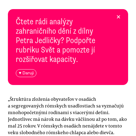
×
Čtete rádi analýzy
zahraničního dění z dílny
Petra Jedličky? Podpořte
rubriku Svět a pomozte jí
rozšiřovat kapacity.
♥ Daruji
„Štruktúra zloženia obyvateľov v osadách
a segregovaných rómskych usadlostiach sa vyznačujú
mnohopočetnými rodinami s viacerými deťmi.
Jednotlivec má nárok na dávku väčšinou až po tom, ako
mal 25 rokov. V rómskych osadách nenájdete v tomto
veku slobodného rómskeho chlapca alebo dievča.