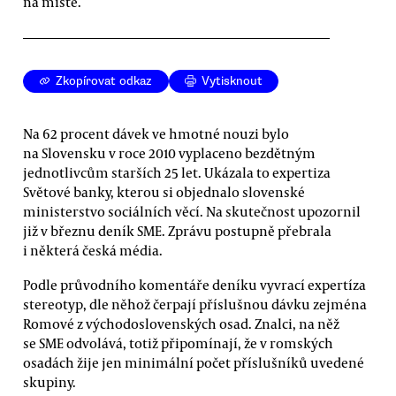
na místě.
Zkopírovat odkaz
Vytisknout
Na 62 procent dávek ve hmotné nouzi bylo
na Slovensku v roce 2010 vyplaceno bezdětným
jednotlivcům starších 25 let. Ukázala to expertiza
Světové banky, kterou si objednalo slovenské
ministerstvo sociálních věcí. Na skutečnost upozornil
již v březnu deník SME. Zprávu postupně přebrala
i některá česká média.
Podle průvodního komentáře deníku vyvrací expertíza
stereotyp, dle něhož čerpají příslušnou dávku zejména
Romové z východoslovenských osad. Znalci, na něž
se SME odvolává, totiž připomínají, že v romských
osadách žije jen minimální počet příslušníků uvedené
skupiny.