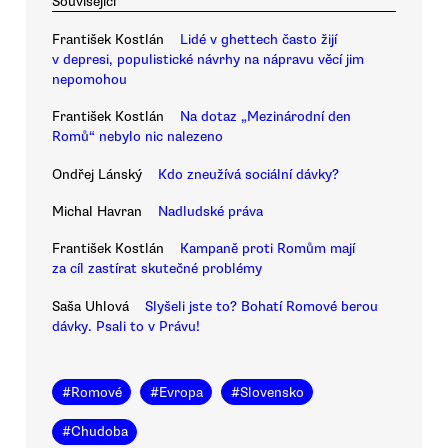
Související
František Kostlán
Lidé v ghettech často žijí
v depresi, populistické návrhy na nápravu věcí jim
nepomohou
František Kostlán
Na dotaz „Mezinárodní den
Romů“ nebylo nic nalezeno
Ondřej Lánský
Kdo zneužívá sociální dávky?
Michal Havran
Nadludské práva
František Kostlán
Kampaně proti Romům mají
za cíl zastírat skutečné problémy
Saša Uhlová
Slyšeli jste to? Bohatí Romové berou
dávky. Psali to v Právu!
#
Romové
#
Evropa
#
Slovensko
#
Chudoba