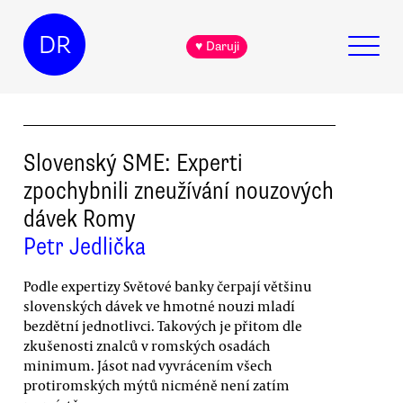
DR
♥ Daruji
Slovenský SME: Experti
zpochybnili zneužívání nouzových
dávek Romy
Petr Jedlička
Podle expertizy Světové banky čerpají většinu
slovenských dávek ve hmotné nouzi mladí
bezdětní jednotlivci. Takových je přitom dle
zkušenosti znalců v romských osadách
minimum. Jásot nad vyvrácením všech
protiromských mýtů nicméně není zatím