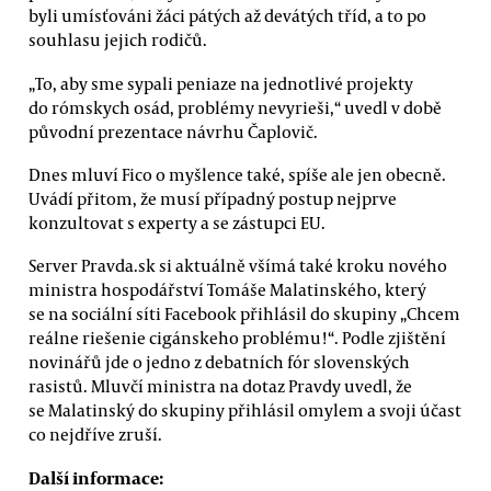
byli umísťováni žáci pátých až devátých tříd, a to po
souhlasu jejich rodičů.
„To, aby sme sypali peniaze na jednotlivé projekty
do rómskych osád, problémy nevyrieši,“ uvedl v době
původní prezentace návrhu Čaplovič.
Dnes mluví Fico o myšlence také, spíše ale jen obecně.
Uvádí přitom, že musí případný postup nejprve
konzultovat s experty a se zástupci EU.
Server Pravda.sk si aktuálně všímá také kroku nového
ministra hospodářství Tomáše Malatinského, který
se na sociální síti Facebook přihlásil do skupiny „Chcem
reálne riešenie cigánskeho problému!“. Podle zjištění
novinářů jde o jedno z debatních fór slovenských
rasistů. Mluvčí ministra na dotaz Pravdy uvedl, že
se Malatinský do skupiny přihlásil omylem a svoji účast
co nejdříve zruší.
Další informace: