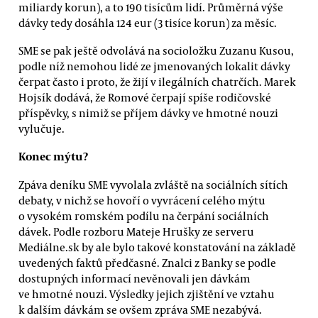
miliardy korun), a to 190 tisícům lidí. Průměrná výše
dávky tedy dosáhla 124 eur (3 tisíce korun) za měsíc.
SME se pak ještě odvolává na socioložku Zuzanu Kusou,
podle níž nemohou lidé ze jmenovaných lokalit dávky
čerpat často i proto, že žijí v ilegálních chatrčích. Marek
Hojsík dodává, že Romové čerpají spíše rodičovské
příspěvky, s nimiž se příjem dávky ve hmotné nouzi
vylučuje.
Konec mýtu?
Zpáva deníku SME vyvolala zvláště na sociálních sítích
debaty, v nichž se hovoří o vyvrácení celého mýtu
o vysokém romském podílu na čerpání sociálních
dávek. Podle rozboru Mateje Hrušky ze serveru
Mediálne.sk by ale bylo takové konstatování na základě
uvedených faktů předčasné. Znalci z Banky se podle
dostupných informací nevěnovali jen dávkám
ve hmotné nouzi. Výsledky jejich zjištění ve vztahu
k dalším dávkám se ovšem zpráva SME nezabývá.