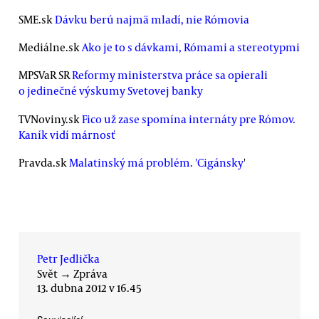
SME.sk
Dávku berú najmä mladí, nie Rómovia
Mediálne.sk
Ako je to s dávkami, Rómami a stereotypmi
MPSVaR SR
Reformy ministerstva práce sa opierali
o jedinečné výskumy Svetovej banky
TVNoviny.sk
Fico už zase spomína internáty pre Rómov.
Kaník vidí márnosť
Pravda.sk
Malatinský má problém. 'Cigánsky
'
Petr Jedlička
Svět
→
Zpráva
13. dubna 2012 v 16.45