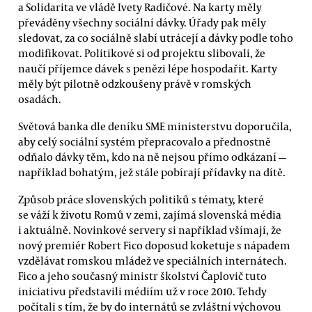
a Solidarita ve vládě Ivety Radičové. Na karty měly
převáděny všechny sociální dávky. Úřady pak měly
sledovat, za co sociálně slabí utrácejí a dávky podle toho
modifikovat. Politikové si od projektu slibovali, že
naučí příjemce dávek s penězi lépe hospodařit. Karty
měly být pilotně odzkoušeny právě v romských
osadách.
Světová banka dle deníku SME ministerstvu doporučila,
aby celý sociální systém přepracovalo a přednostně
odňalo dávky těm, kdo na ně nejsou přímo odkázaní —
například bohatým, jež stále pobírají přídavky na dítě.
Způsob práce slovenských politiků s tématy, které
se váží k životu Romů v zemi, zajímá slovenská média
i aktuálně. Novinkové servery si například všímají, že
nový premiér Robert Fico doposud koketuje s nápadem
vzdělávat romskou mládež ve speciálních internátech.
Fico a jeho současný ministr školství Čaplovič tuto
iniciativu představili médiím už v roce 2010. Tehdy
počítali s tím, že by do internátů se zvláštní výchovou