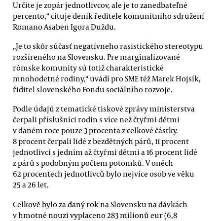
Určite je zopár jednotlivcov, ale je to zanedbateľné
percento,“ cituje deník ředitele komunitního sdružení
Romano Asaben Igora Duždu.
„Je to skôr súčasť negatívneho rasistického stereotypu
rozšíreného na Slovensku. Pre marginalizované
rómske komunity sú totiž charakteristické
mnohodetné rodiny,“ uvádí pro SME též Marek Hojsík,
řiditel slovenského Fondu sociálního rozvoje.
Podle údajů z tematické tiskové zprávy ministerstva
čerpali příslušníci rodin s více než čtyřmi dětmi
v daném roce pouze 3 procenta z celkové částky.
8 procent čerpali lidé z bezdětných párů, 11 procent
jednotlivci s jedním až čtyřmi dětmi a 16 procent lidé
z párů s podobným počtem potomků. V oněch
62 procentech jednotlivců bylo nejvíce osob ve věku
25 a 26 let.
Celkově bylo za daný rok na Slovensku na dávkách
v hmotné nouzi vyplaceno 283 milionů eur (6,8