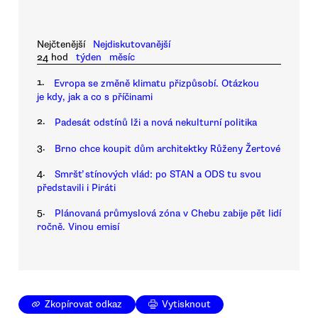
Nejčtenější
Nejdiskutovanější
24 hod
týden
měsíc
1.
Evropa se změně klimatu přizpůsobí. Otázkou
je kdy, jak a co s příčinami
2.
Padesát odstínů lži a nová nekulturní politika
3.
Brno chce koupit dům architektky Růženy Žertové
4.
Smršť stínových vlád: po STAN a ODS tu svou
představili i Piráti
5.
Plánovaná průmyslová zóna v Chebu zabije pět lidí
ročně. Vinou emisí
Zkopírovat odkaz
Vytisknout