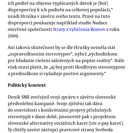
ich podiel na objeme vyplácaných dávok je (bol)
disproporčný k ich podielu na celkovej populácii,“
uvádí Hruška v závěru svého textu. Právě na tuto
disproporci poukazuje například studie Nadace
otevřené společnosti
Straty z vylúčenia Rómov
z roku
2009.
Ani taková skutečnost by se dle Hrušky neměla stát
„ospravedlnením stereotypov“, nýbrž „východiskom
pre hľadanie riešení založených na popise reality“. Stále
však musí platit, že „aj boj proti škodlivým stereotypom
a predsudkom si vyžaduje poctivé argumenty.“
Politický kontext
Deník SME zveřejnil svoji zprávu v závěru slovenské
předvolební kampaně. Svoje zjištění tak dává
do souvislosti s konkrétními projevy příslušných
stereotypů v dané době, jmenovitě pak s projektem
slovenské alternativy sociálních karet (tzv. e-pay karet).
Ty chtěly zavést zástupci pravicové strany Svoboda