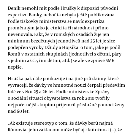
Deník nemohl mít podle Hrušky k dispozici původní
expertízu Banky, neboť ta nebyla ještě publikována.
Podle tiskovky ministerstva se navíc expertíza
proměnným jako je etnicita či národnost přímo
nevěnovala. Fakt, že v romských osadách žije jen
minimum bezdětných jednotlivců nad 25 let je sice
podepřen výroky Džudy a Hojsíka; o tom, jaké je podíl
Romů v ostatních skupinách (jednotlivci s dětmi, páry
s jedním až čtyřmi dětmi, atd.) se ale ve zprávě SME
nepíše.
Hruška pak dále poukazuje i na jiné průzkumy, které
vyvracejí, že dávky ve hmnotné nouzi čerpali především
lidé ve věku 25 a 26 let. Podle ministerské Zprávy
o sociální situaci obyvatelstva za rok 2010 tvořily
nejpočetnější skupinu příjemců příslušné pomoci ženy
nad 60 let.
„Ak existuje stereotyp o tom, že dávky berú najmä
Rómovia, jeho základom môže byť aj skutočnosť (..), že