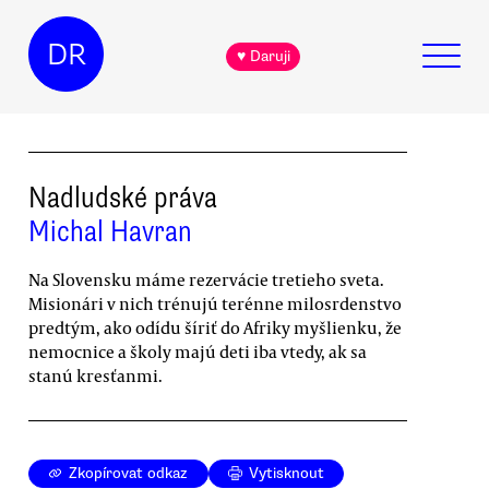
DR
♥ Daruji
Nadludské práva
Michal Havran
Na Slovensku máme rezervácie tretieho sveta.
Misionári v nich trénujú terénne milosrdenstvo
predtým, ako odídu šíriť do Afriky myšlienku, že
nemocnice a školy majú deti iba vtedy, ak sa
stanú kresťanmi.
Zkopírovat odkaz
Vytisknout