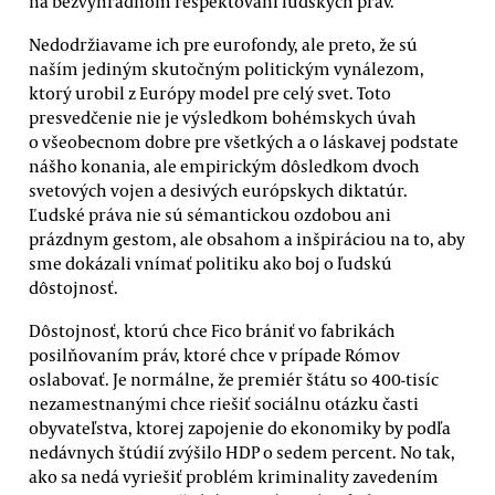
na bezvýhradnom rešpektovaní ľudských práv.
Nedodržiavame ich pre eurofondy, ale preto, že sú
naším jediným skutočným politickým vynálezom,
ktorý urobil z Európy model pre celý svet. Toto
presvedčenie nie je výsledkom bohémskych úvah
o všeobecnom dobre pre všetkých a o láskavej podstate
nášho konania, ale empirickým dôsledkom dvoch
svetových vojen a desivých európskych diktatúr.
Ľudské práva nie sú sémantickou ozdobou ani
prázdnym gestom, ale obsahom a inšpiráciou na to, aby
sme dokázali vnímať politiku ako boj o ľudskú
dôstojnosť.
Dôstojnosť, ktorú chce Fico brániť vo fabrikách
posilňovaním práv, ktoré chce v prípade Rómov
oslabovať. Je normálne, že premiér štátu so 400-tisíc
nezamestnanými chce riešiť sociálnu otázku časti
obyvateľstva, ktorej zapojenie do ekonomiky by podľa
nedávnych štúdií zvýšilo HDP o sedem percent. No tak,
ako sa nedá vyriešiť problém kriminality zavedením