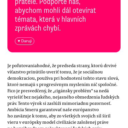
přátele. Podpořte nás,
abychom mohli dál otevírat
témata, která v hlavních
zprávách chybí.
♥ Daruji
Je poľutovaniahodné, že predseda strany, ktorú drvivé
víťazstvo prinútilo uveriť tomu, že je sociálnou
demokraciou, používa pri hodnotení tohto stavu slová,
ktoré nemajú s progresívnym myslením nič spoločné.
Fico je presvedčený, že „cigánsky problém“ sa nedá
vyriešiť bez nejakého, nejasného obmedzenia ľudských
práv. Tento výrok si zaslúži mimoriadnu pozornosť.
Ambícia Smeru garantovať naše európanstvo
ho zaväzuje k tomu, aby zo všetkých svojich síl šíril
vieru v európsky model civilizácie založenej práve