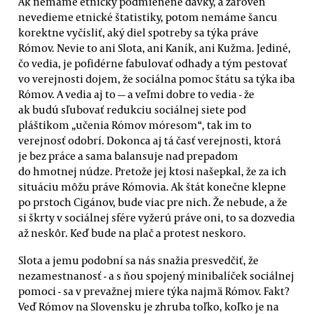
Ak nemáme etnicky podmienené dávky, a zároveň
nevedieme etnické štatistiky, potom nemáme šancu
korektne vyčísliť, aký diel spotreby sa týka práve
Rómov. Nevie to ani Slota, ani Kaník, ani Kužma. Jediné,
čo vedia, je pofidérne fabulovať odhady a tým pestovať
vo verejnosti dojem, že sociálna pomoc štátu sa týka iba
Rómov. A vedia aj to — a veľmi dobre to vedia - že
ak budú sľubovať redukciu sociálnej siete pod
pláštikom „učenia Rómov móresom“, tak im to
verejnosť odobrí. Dokonca aj tá časť verejnosti, ktorá
je bez práce a sama balansuje nad prepadom
do hmotnej núdze. Pretože jej ktosi našepkal, že za ich
situáciu môžu práve Rómovia. Ak štát konečne klepne
po prstoch Cigánov, bude viac pre nich. Že nebude, a že
si škrty v sociálnej sfére vyžerú práve oni, to sa dozvedia
až neskôr. Keď bude na plač a protest neskoro.
Slota a jemu podobní sa nás snažia presvedčiť, že
nezamestnanosť - a s ňou spojený minibalíček sociálnej
pomoci - sa v prevažnej miere týka najmä Rómov. Fakt?
Veď Rómov na Slovensku je zhruba toľko, koľko je na