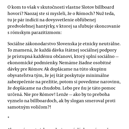
O kom to však v skutočnosti vlastne Slotov billboard
hovorí? Naozaj ste si mysleli, že o Rómoch? Nuž teda,
tu je pár indícii na dovysvetlenie obľúbenej
predvolebnej hantýrky, v ktorej sa sľubuje skoncovanie
s rómskym parazitizmom:
Sociálne zákonodarstvo Slovenska je etnicky neutrálne.
To znamená, že každá dávka štátnej sociálnej podpory
je prístupná každému občanovi, ktorý splní sociálno —
ekonomické podmienky. Nemáme žiadne osobitné
dávky pre Rómov. Ak doplácame na túto skupinu
obyvateľstva tým, že jej štát poskytuje minimálne
zabezpečenie na prežitie, potom si povedzme narovinu,
že doplácame na chudobu. Lebo pre ňu je táto pomoc
určená. Nie pre Rómov! Lenže — ako by to preboha
vyznelo na billboardoch, ak by slogan smeroval proti
samotným voličom?!
*