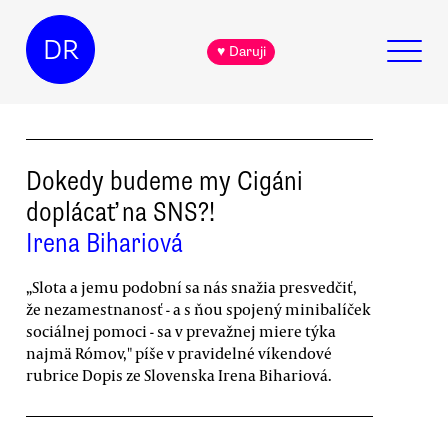
DR
♥ Daruji
Dokedy budeme my Cigáni
doplácať na SNS?!
Irena Bihariová
„Slota a jemu podobní sa nás snažia presvedčiť,
že nezamestnanosť - a s ňou spojený minibalíček
sociálnej pomoci - sa v prevažnej miere týka
najmä Rómov," píše v pravidelné víkendové
rubrice Dopis ze Slovenska Irena Bihariová.