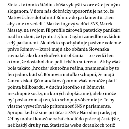
Slota si v tomto štádiu skúša vylepšiť score ešte jedným
sloganom. V ňom nás dobrácky upozorňuje na to, že
Matovič chce dotiahnuť Rómov do parlamentu. „Len
aby sme to vedeli.“ Marketingový vedúci SNS, Marek
Massay, na svojom FB profile zároveň pateticky panikári
nad hrozbou, že týmto štýlom Cigáni zanedlho ovládnu
celý parlament. Ak niekto spochybňuje pasívne volebné
právo Rómov — ktoré majú ako občania Slovenska
rovnaké, ako ktorýkoľvek iní občania — to svedčí len
o tom, že dosiahol dno politického suterénu. Ak by však
bola takáto „hrozba“ skutočne reálna, znamenalo by to
len jedno: buď sú Rómovia natoľko schopní, že majú
šancu získať 150 mandátov (potom však nemôže platiť
pointa billboardu, v duchu ktorého sú Rómovia
neschopné socky, na ktorých doplácame), alebo môže
byť poslancom aj ten, kto schopný vôbec nie je. To by
vlastne vysvetľovalo prítomnosť SNS v parlamente.
Apropo, keď už sme pri účasti SNS v Národnej rade, jej
šéf by mohol konečne začať chodiť do práce aj častejšie,
než každý druhý raz. Štatistika webu dotankoch totiž