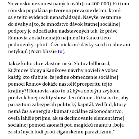
Slovensku nezamestnaných osôb (cca 400.000). Pri tom
rómska populácia je tvorená prevažne deťmi, ktoré
sa v tejto evidencii nenachádzajú. Navyše, vezmime
do úvahy aj to, že množstvo dávok štátnej sociálnej
podpory je od začiatku nadstavených tak, že práve
Rómovia z osád nemajú najmenšiu šancu tieto
podmienky splniť . Čiže niektoré dávky sa ich reálne ani
netýkajú (Pozri bližšie
tu
).
Takže koho chce vlastne riešiť Slotov billboard,
Kužmove blogy a Kaníkove návrhy noviel? A vôbec
každý, kto sľubuje, že jedine obmedzenie sociálnej
pomoci Rómov dokáže nastoliť prosperitu tejto
krajiny?! Rómovia - ako to už býva dobrým zvykom
predvolebnej reality show - len účinne slúžia na to, aby
parazitom zabezpečili politický kapitál. Veď ľud, ktorý
nemá čas a energiu skúmať sociálne zákonodarstvo,
oveľa ľahšie príjme, ak sa decimovanie elementárnej
sociálnej pomoci zaonačí pod magickú mantru „boja
za slušných ľudí proti cigánskemu parazitizmu."