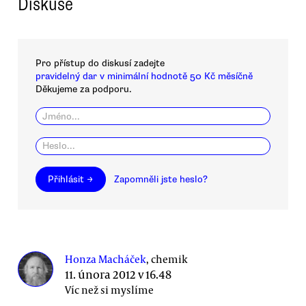
Diskuse
Pro přístup do diskusí zadejte
pravidelný dar v minimální hodnotě 50 Kč měsíčně
Děkujeme za podporu.
Přihlásit →
Zapomněli jste heslo?
Honza Macháček
, chemik
11. února 2012 v 16.48
Víc než si myslíme