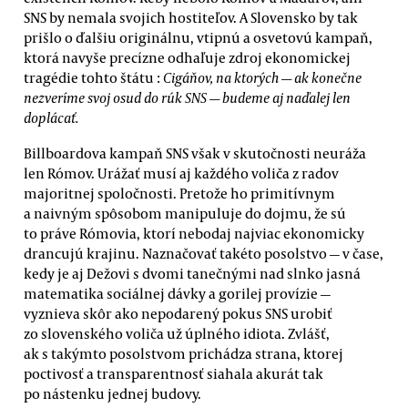
SNS by nemala svojich hostiteľov. A Slovensko by tak
prišlo o ďalšiu originálnu, vtipnú a osvetovú kampaň,
ktorá navyše precízne odhaľuje zdroj ekonomickej
tragédie tohto štátu :
Cigáňov, na ktorých — ak konečne
nezveríme svoj osud do rúk SNS — budeme aj naďalej len
doplácať.
Billboardova kampaň SNS však v skutočnosti neuráža
len Rómov. Urážať musí aj každého voliča z radov
majoritnej spoločnosti. Pretože ho primitívnym
a naivným spôsobom manipuluje do dojmu, že sú
to práve Rómovia, ktorí nebodaj najviac ekonomicky
drancujú krajinu. Naznačovať takéto posolstvo — v čase,
kedy je aj Dežovi s dvomi tanečnými nad slnko jasná
matematika sociálnej dávky a gorilej provízie —
vyznieva skôr ako nepodarený pokus SNS urobiť
zo slovenského voliča už úplného idiota. Zvlášť,
ak s takýmto posolstvom prichádza strana, ktorej
poctivosť a transparentnosť siahala akurát tak
po nástenku jednej budovy.