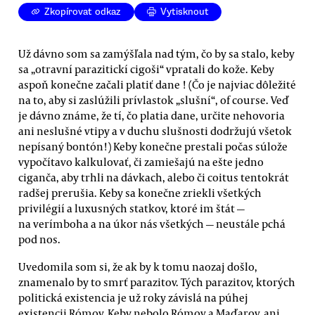
Zkopírovat odkaz
Vytisknout
Už dávno som sa zamýšľala nad tým, čo by sa stalo, keby
sa „otravní parazitickí cigoši“ vpratali do kože. Keby
aspoň konečne začali platiť dane ! (Čo je najviac dôležité
na to, aby si zaslúžili prívlastok „slušní“, of course. Veď
je dávno známe, že tí, čo platia dane, určite nehovoria
ani neslušné vtipy a v duchu slušnosti dodržujú všetok
nepísaný bontón!) Keby konečne prestali počas súlože
vypočítavo kalkulovať, či zamiešajú na ešte jedno
ciganča, aby trhli na dávkach, alebo či coitus tentokrát
radšej prerušia. Keby sa konečne zriekli všetkých
privilégií a luxusných statkov, ktoré im štát —
na verímboha a na úkor nás všetkých — neustále pchá
pod nos.
Uvedomila som si, že ak by k tomu naozaj došlo,
znamenalo by to smrť parazitov. Tých parazitov, ktorých
politická existencia je už roky závislá na púhej
existencii Rómov. Keby nebolo Rómov a Maďarov, ani