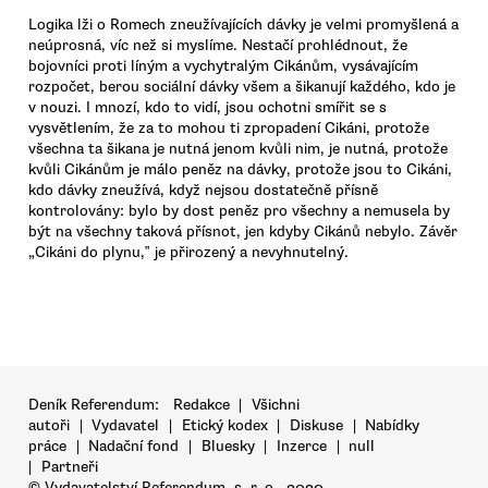
Logika lži o Romech zneužívajících dávky je velmi promyšlená a
neúprosná, víc než si myslíme. Nestačí prohlédnout, že
bojovníci proti líným a vychytralým Cikánům, vysávajícím
rozpočet, berou sociální dávky všem a šikanují každého, kdo je
v nouzi. I mnozí, kdo to vidí, jsou ochotni smířit se s
vysvětlením, že za to mohou ti zpropadení Cikáni, protože
všechna ta šikana je nutná jenom kvůli nim, je nutná, protože
kvůli Cikánům je málo peněz na dávky, protože jsou to Cikáni,
kdo dávky zneužívá, když nejsou dostatečně přísně
kontrolovány: bylo by dost peněz pro všechny a nemusela by
být na všechny taková přísnot, jen kdyby Cikánů nebylo. Závěr
„Cikáni do plynu,‟ je přirozený a nevyhnutelný.
Deník Referendum:
Redakce
|
Všichni
autoři
|
Vydavatel
|
Etický kodex
|
Diskuse
|
Nabídky
práce
|
Nadační fond
|
Bluesky
|
Inzerce
|
null
|
Partneři
© Vydavatelství Referendum, s. r. o., 2020.