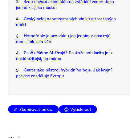
1.
Brno chystá akční plán na zvládání veder. Jako
jediné krajské město
2.
Český orloj nepotrestaných viníků a trestaných
obětí
3.
Homofobie je pro vládu jen jedním z nástrojů
moci. Tak jako vše
4.
Proč děláme AltPrajd? Protože solidarita je to
nejdůležitější, co máme
5.
Ceuta jako nástroj hybridního boje. Jak krajní
pravice rozděluje Evropu
Zkopírovat odkaz
Vytisknout