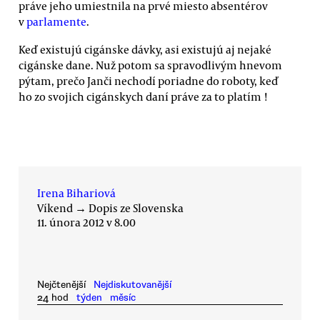
práve jeho umiestnila na prvé miesto absentérov
v
parlamente
.
Keď existujú cigánske dávky, asi existujú aj nejaké
cigánske dane. Nuž potom sa spravodlivým hnevom
pýtam, prečo Janči nechodí poriadne do roboty, keď
ho zo svojich cigánskych daní práve za to platím !
Irena Bihariová
Víkend
→
Dopis ze Slovenska
11. února 2012 v 8.00
Nejčtenější
Nejdiskutovanější
24 hod
týden
měsíc