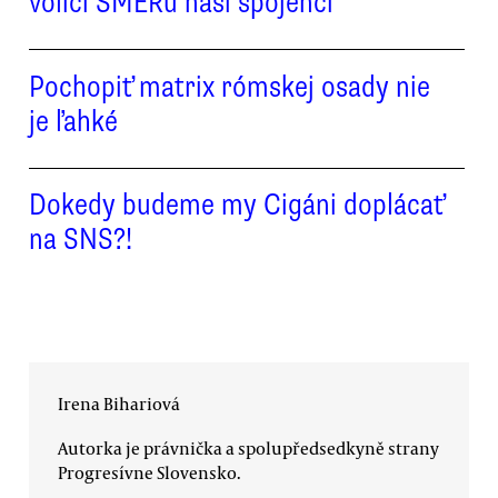
voliči SMERu naši spojenci
Pochopiť matrix rómskej osady nie
je ľahké
Dokedy budeme my Cigáni doplácať
na SNS?!
Irena Bihariová
Autorka je právnička a spolupředsedkyně strany
Progresívne Slovensko.