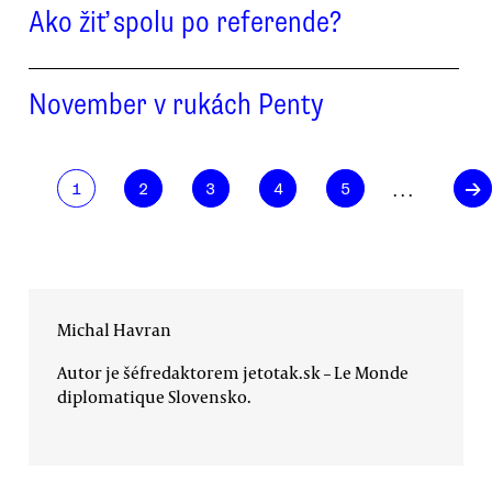
Ako žiť spolu po referende?
November v rukách Penty
→
. . .
1
2
3
4
5
Michal Havran
Autor je šéfredaktorem jetotak.sk – Le Monde
diplomatique Slovensko.