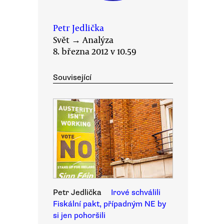
Petr Jedlička
Svět
→
Analýza
8. března 2012 v 10.59
Související
Petr Jedlička
Irové schválili
Fiskální pakt, případným NE by
si jen pohoršili