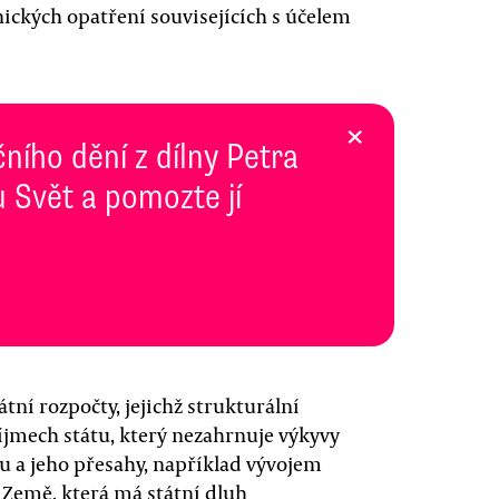
hnických opatření souvisejících s účelem
×
ního dění z dílny Petra
 Svět a pomozte jí
átní rozpočty, jejichž strukturální
říjmech státu, který nezahrnuje výkyvy
a jeho přesahy, například vývojem
 Země, která má státní dluh