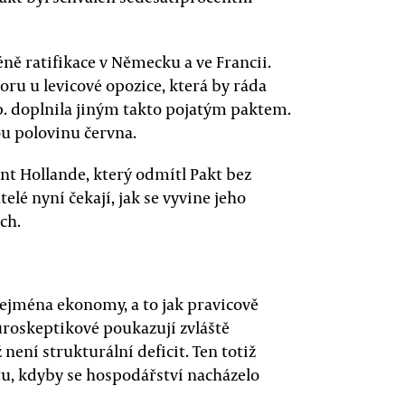
ě ratifikace v Německu a ve Francii.
ru u levicové opozice, která by ráda
p. doplnila jiným takto pojatým paktem.
u polovinu června.
nt Hollande, který odmítl Pakt bez
lé nyní čekají, jak se vyvine jeho
ch.
zejména ekonomy, a to jak pravicově
uroskeptikové poukazují zvláště
 není strukturální deficit. Ten totiž
tu, kdyby se hospodářství nacházelo