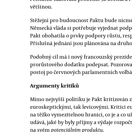
většinou.
Stěžejní pro budoucnost Paktu bude nicmén
Německá vláda si potřebuje vyjednat podpo
Pakt obohatila o prvky podpory růstu, res
Příslušná jednání jsou plánována na druho
Podobný cíl má i nový francouzský prezide
prorůstového dodatku podepsat. Pozorovate
postoj po červnových parlamentních volbá
Argumenty kritiků
Mimo nejvyšší politiku je Pakt kritizován 
euroskeptickými, tak levicovými. Kritici e
na těžko vymezitelnou hranici, co je a co už
udává, jaké by byly příjmy a výdaje rozpoč
na svém
.
potenciálním produktu