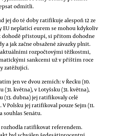
epsat odmítli.
d jej do té doby ratifikuje alespoň 12 ze
ty EU neplatící eurem se mohou kdykoliv
 k dohodě přistoupí, si přitom dohodne
y a jak začne obsažené závazky plnit.
y s aktuálními rozpočtovými těžkostmi,
tomatickými sankcemi už v příštím roce
y zatěžující.
atím jen ve dvou zemích: v Řecku (10.
 (31. května), v Lotyšsku (31. května),
 (13. dubna) jej ratifikovaly celé
V Polsku jej ratifikoval pouze Sejm (11.
na souhlas Senátu.
t rozhodla ratifikovat referendem.
Pakt byl schválen šedesátiprocentní