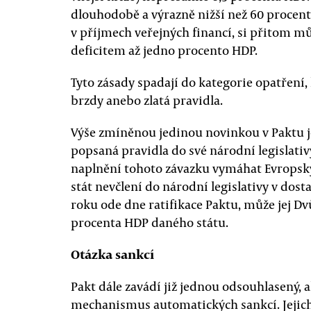
dlouhodobě a výrazně nižší než 60 procent
v příjmech veřejných financí, si přitom m
deficitem až jedno procento HDP.
Tyto zásady spadají do kategorie opatření,
brzdy anebo zlatá pravidla.
Výše zmíněnou jedinou novinkou v Paktu je 
popsaná pravidla do své národní legislativ
naplnění tohoto závazku vymáhat Evropský
stát nevčlení do národní legislativy v do
roku ode dne ratifikace Paktu, může jej D
procenta HDP daného státu.
Otázka sankcí
Pakt dále zavádí již jednou odsouhlasený, 
mechanismus automatických sankcí. Jejich 