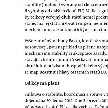
stability (budou-li vybrány od člena euro
li vybrány od dalších členů EU). Vedle regu
by celkový veřejný dluh států neměl překr
stane, má jej stát snižovat tempem nejmén
mechanismus ale automatickým sankcím 
Výše zmíněnými body Paktu, které už s otá
nesouvisejí, jsou například uspíšené nab
mechanismu stability či akceptace zásady
stávajících eurosummitů setkávat minimál
aktuálními otázkami hospodářského vývoje
se mají účastnit i hlavy ostatních států EU.
Od kdy má platit
Smlouva o stabilitě, koordinaci a správě 
dojednána 30. ledna 2012. Dne 2. března 201
pětadvaceti států EU z celkových 27. Dvěm