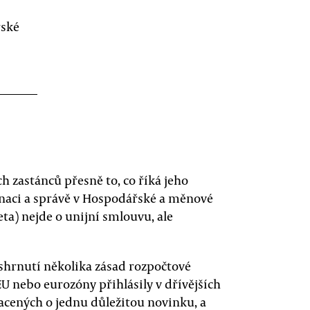
řské
ch zastánců přesně to, co říká jeho
dinaci a správě v Hospodářské a měnové
eta) nejde o unijní smlouvu, ale
 shrnutí několika zásad rozpočtové
EU nebo eurozóny přihlásily v dřívějších
acených o jednu důležitou novinku, a