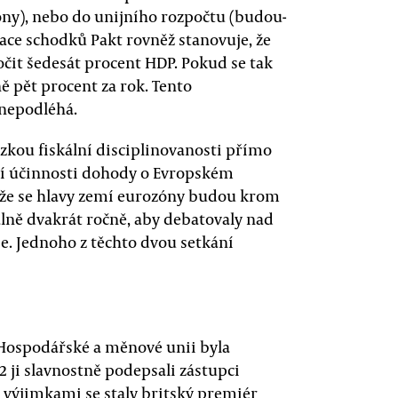
zóny), nebo do unijního rozpočtu (budou-
lace schodků Pakt rovněž stanovuje, že
očit šedesát procent HDP. Pokud se tak
ě pět procent za rok. Tento
nepodléhá.
zkou fiskální disciplinovanosti přímo
ytí účinnosti dohody o Evropském
, že se hlavy zemí eurozóny budou krom
ně dvakrát ročně, aby debatovaly nad
. Jednoho z těchto dvou setkání
v Hospodářské a měnové unii byla
2 ji slavnostně podepsali zástupci
a výjimkami se staly britský premiér