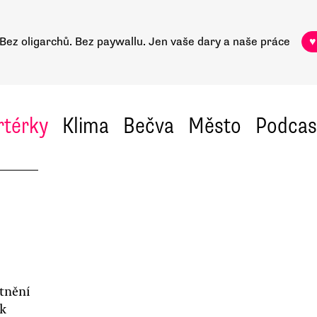
Bez oligarchů. Bez paywallu.
Jen vaše dary a naše práce
♥
rtérky
Klima
Bečva
Město
Podcas
tnění
ak