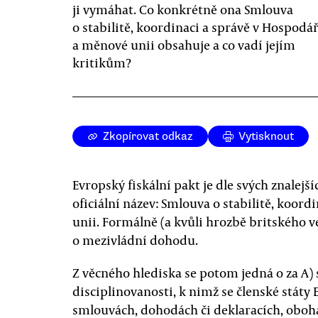
ji vymáhat. Co konkrétně ona Smlouva
o stabilitě, koordinaci a správě v Hospodá
a měnové unii obsahuje a co vadí jejím
kritikům?
Zkopírovat odkaz
Vytisknout
Evropský fiskální pakt je dle svých znalejší
oficiální název: Smlouva o stabilitě, koor
unii. Formálně (a kvůli hrozbě britského v
o mezivládní dohodu.
Z věcného hlediska se potom jedná o za A)
disciplinovanosti, k nimž se členské státy 
smlouvách, dohodách či deklaracích, oboh