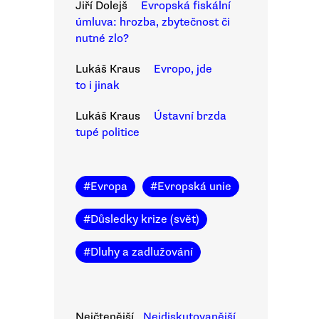
Jiří Dolejš
Evropská fiskální
úmluva: hrozba, zbytečnost či
nutné zlo?
Lukáš Kraus
Evropo, jde
to i jinak
Lukáš Kraus
Ústavní brzda
tupé politice
#
Evropa
#
Evropská unie
#
Důsledky krize (svět)
#
Dluhy a zadlužování
Nejčtenější
Nejdiskutovanější