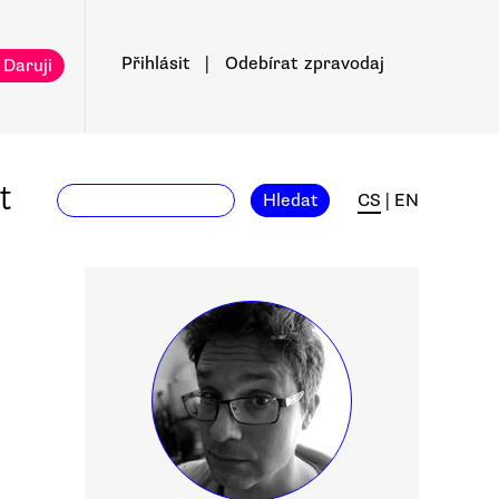
Přihlásit
|
Odebírat
zpravodaj
 Daruji
t
Hledat
CS
|
EN