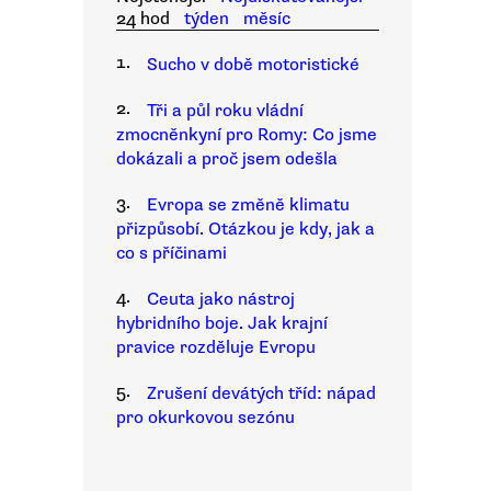
24 hod
týden
měsíc
1.
Sucho v době motoristické
2.
Tři a půl roku vládní
zmocněnkyní pro Romy: Co jsme
dokázali a proč jsem odešla
3.
Evropa se změně klimatu
přizpůsobí. Otázkou je kdy, jak a
co s příčinami
4.
Ceuta jako nástroj
hybridního boje. Jak krajní
pravice rozděluje Evropu
5.
Zrušení devátých tříd: nápad
pro okurkovou sezónu