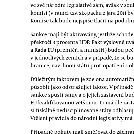
ve své národní legislativě sám, avšak v s
komisí (v rámci tzv. six-packu z jara 2011 b
Komise tak bude nejspíše tlačit na podobn
Sankce mají být aktivovány, jestliže schod
překročí 3 procenta HDP. Pakt výslovně uvá
a Rada EU (premiéři a ministři) budou pečl
v jednotlivých zemích a v případě, že se b
hranice, navrhnou státu protiopatření s oh
Důležitým faktorem je zde ona automatično
působit jako odstrašující faktor. V případě
sankce spustí samy a o jejich zastavení 
EU kvalifikovanou většinou. To má dle zast
si fiskálně nedisciplinované státy odhlasuj
Vtělení pravidla do národní legislativy má
Případné pokuty mají směřovat do zách