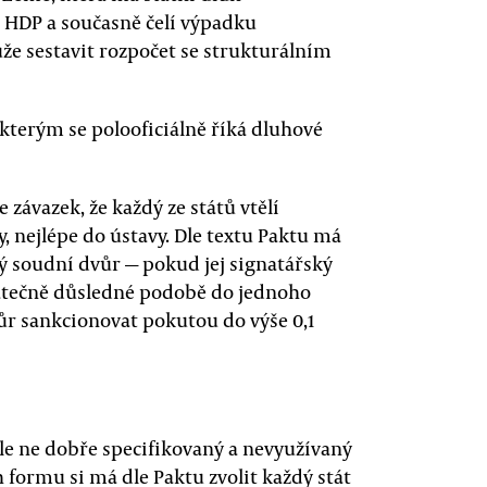
 HDP a současně čelí výpadku
ůže sestavit rozpočet se strukturálním
 kterým se polooficiálně říká dluhové
závazek, že každý ze států vtělí
y, nejlépe do ústavy. Dle textu Paktu má
 soudní dvůr — pokud jej signatářský
statečně důsledné podobě do jednoho
vůr sankcionovat pokutou do výše 0,1
ale ne dobře specifikovaný a nevyužívaný
formu si má dle Paktu zvolit každý stát