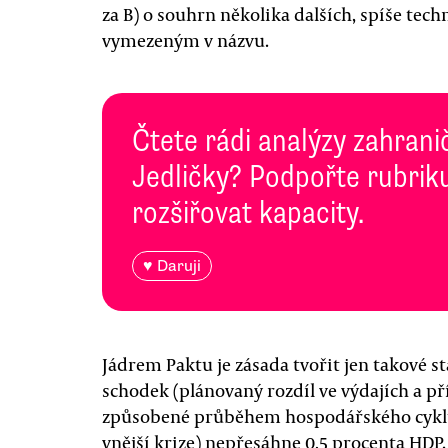
za B) o souhrn několika dalších, spíše tec
vymezeným v názvu.
Čtete rádi analýzy zahranič
Jedličky? Podpořte rubriku
rozšiřovat kapacity.
♥ Daruji
Jádrem Paktu je zásada tvořit jen takové st
schodek (plánovaný rozdíl ve výdajích a p
způsobené průběhem hospodářského cyklu 
vnější krize) nepřesáhne 0,5 procenta HDP.