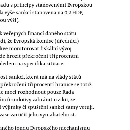
ouladu s principy stanovenými Evropskou
yla výše sankcí stanovena na 0,2 HDP,
ou výši).
ek veřejných financí daného státu
dí, že Evropská komise (úředníci)
ivě monitorovat fiskální vývoj
ude hrozit překročení tříprocentní
ledem na specifika situace.
st sankcí, která má na vlády států
 překročení tříprocentí hranice se totiž
bude moci rozhodnout pouze Rada
ánců smlouvy zabránit riziku, že
í výjimky či spuštění sankcí samy vetují.
 zase zaručit jeho vymahatelnost.
ranného fondu Evropského mechanismu