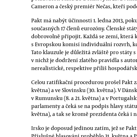
Cameron a český premiér Nečas, kteří pod
Pakt má nabýt účinnosti 1. ledna 2013, poku
současných 17 členů eurozóny. Členské stá
dobrovolně připojit. Každá se zemí, která
s Evropskou komisí individuální rozvrh, kd
Tato klauzule je důležitá zvláště pro stát
v nichž je dodržení zlatého pravidla s au
nerealistické, respektive příliš hospodářsk
Celou ratifikační procedurou prošel Pakt z
května) a ve Slovinsku (30. května). V Dánsku
v Rumunsku (8. a 21. května) a v Portugalsku
parlamenty a čeká se na podpis hlavy státu. 
května), a tak se kromě prezidenta čeká i 
Irsko je doposud jedinou zatím, jež se Pak
Příslušné hlasování proběhlo 31. května a 