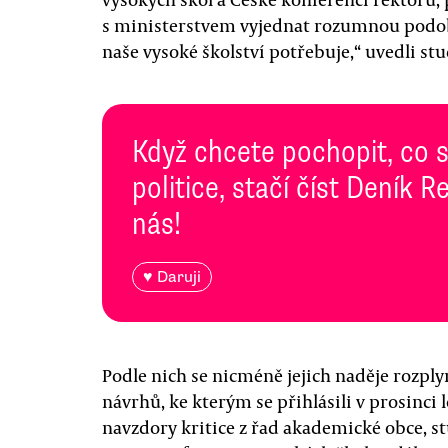
s ministerstvem vyjednat rozumnou podobu
naše vysoké školství potřebuje,“ uvedli st
Když chcete pochopit, co 
politice, stačí číst Deník
nás!
♥ Daruji
Podle nich se nicméně jejich naděje rozpl
návrhů, ke kterým se přihlásili v prosinci
navzdory kritice z řad akademické obce, s