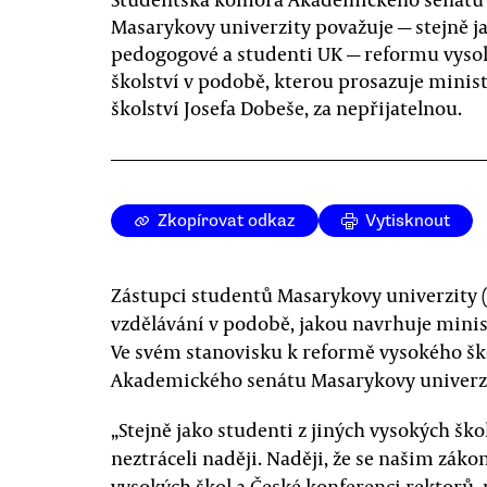
Masarykovy univerzity považuje — stejně j
pedogogové a studenti UK — reformu vys
školství v podobě, kterou prosazuje minis
školství Josefa Dobeše, za nepřijatelnou.
Zkopírovat odkaz
Vytisknout
Zástupci studentů Masarykovy univerzity 
vzdělávání v podobě, jakou navrhuje minist
Ve svém stanovisku k reformě vysokého šk
Akademického senátu Masarykovy univerzi
„Stejně jako studenti z jiných vysokých ško
neztráceli naději. Naději, že se našim zá
vysokých škol a České konferenci rektorů, 