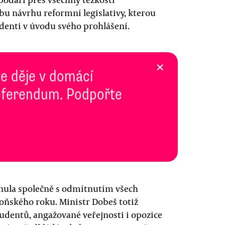
 návrhu reformní legislativy, kterou
udenti v úvodu svého prohlášení.
×
se děje v domácí
 Referendum. Podpořte
ynula společně s odmítnutím všech
 loňského roku. Ministr Dobeš totiž
tudentů, angažované veřejnosti i opozice