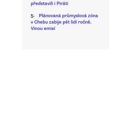
představili i Piráti
5.
Plánovaná průmyslová zóna
v Chebu zabije pět lidí ročně.
Vinou emisí