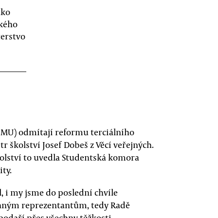
ako
okého
terstvo
(MU) odmítají reformu terciálního
r školství Josef Dobeš z Věcí veřejných.
olství to uvedla Studentská komora
ty.
l, i my jsme do poslední chvíle
konným reprezentantům, tedy Radě
podaří přes všechny těžkosti