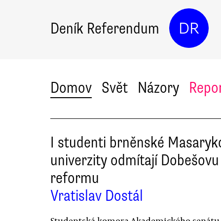
Deník Referendum
DR
Domov
Svět
Názory
Repo
I studenti brněnské Masaryk
univerzity odmítají Dobešovu
reformu
Vratislav Dostál
Studentská komora Akademického senátu