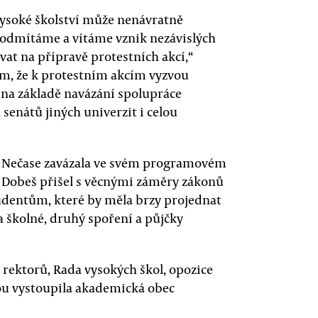
vysoké školství může nenávratně
 odmítáme a vítáme vznik nezávislých
vat na přípravě protestních akcí,“
tím, že k protestním akcím vyzvou
 na základě navázání spolupráce
nátů jiných univerzit i celou
ra Nečase zavázala ve svém programovém
ef Dobeš přišel s věcnými záměry zákonů
udentům, které by měla brzy projednat
a školné, druhý spoření a půjčky
 rektorů, Rada vysokých škol, opozice
kou vystoupila akademická obec