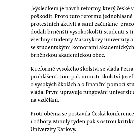
„Výsledkem je návrh reformy, který české 
poškodit. Proto tuto reformu jednohlasně
protestních aktivit a sami začínáme praco
dodali brněnští vysokoškolští studenti s 
všechny studenty Masarykovy univerzity a
se studentskými komorami akademických se
brněnskou akademickou obec.
K reformě vysokého školství se vláda Pet
prohlášení. Loni pak ministr školství Jos
o vysokých školách a o finanční pomoci st
vláda. První upravuje fungování univerzit 
na vzdělání.
Proti oběma se postavila Česká konference
i odbory. Minulý týden pak s ostrou kriti
Univerzity Karlovy.