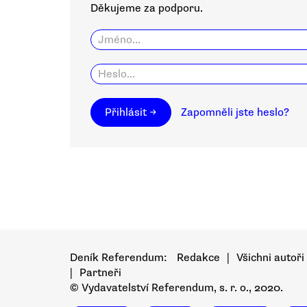
Děkujeme za podporu.
Přihlásit →
Zapomněli jste heslo?
Deník Referendum:
Redakce
|
Všichni autoři
|
Partneři
© Vydavatelství Referendum, s. r. o., 2020.