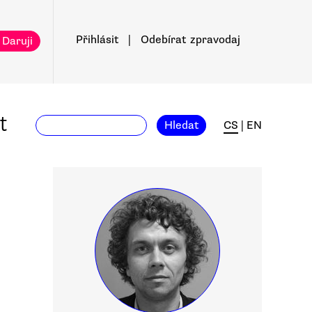
Přihlásit
|
Odebírat
zpravodaj
 Daruji
t
Hledat
CS
|
EN