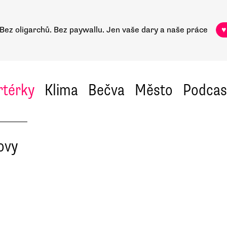
Bez oligarchů. Bez paywallu.
Jen vaše dary a naše práce
♥
rtérky
Klima
Bečva
Město
Podcas
ovy