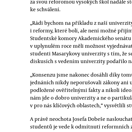
za svou reforomou vysokých škol nadále sto
ke schválení.
„Rádi bychom na příkladu z naší univerzit
i reformy, které bolí, ale není možné přijí
Studentské komory Akademického senátu 
v uplynulém roce měli možnost vyjednávat
studenti Masarykovy univerzity s tím, že
diskusích s vedením univerzity podařilo n
„Konsenzu jsme nakonec dosáhli díky tomu, 
jednáních nikdy neporušovali zákony ani un
podložené ověřitelnými fakty a nikoli ideolo
nám jde o dobro univerzity a ne o partikul
v pro nás klíčových oblastech,“ vysvětlili 
A právě neochota Josefa Dobeše nasloucha
studentů je vede k odmítnutí reformních 