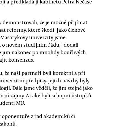
jí a předkládá ji kabinetu Petra Nečase
y demonstrovali, že je možné přijímat
mat reformy, které škodí. Jako členové
Masarykovy univerzity jsme
 o novém studijním řádu,“ dodali
 se jim nakonec po mnohdy bouřlivých
ajít konsenzus.
že naši partneři byli korektní a při
iverzitní předpisy. Jejich návrhy byly
gií. Dále jsme věděli, že jim stejně jako
ární zájmy. A také byli schopni ústupků
studenti MU.
t oponentuře z řad akademiků či
zákonů.