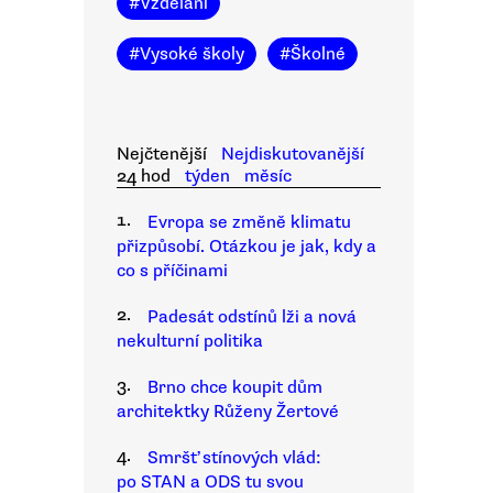
#
Vzdělání
#
Vysoké školy
#
Školné
Nejčtenější
Nejdiskutovanější
24 hod
týden
měsíc
1.
Evropa se změně klimatu
přizpůsobí. Otázkou je jak, kdy a
co s příčinami
2.
Padesát odstínů lži a nová
nekulturní politika
3.
Brno chce koupit dům
architektky Růženy Žertové
4.
Smršť stínových vlád:
po STAN a ODS tu svou