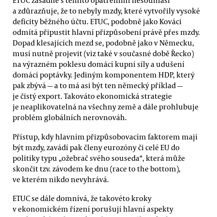
ETUC zásadně s těmito opatřeními nesouhlasí
a zdůrazňuje, že to nebyly mzdy, které vytvořily vysoké
deficity běžného účtu. ETUC, podobně jako Kováci
odmítá připustit hlavní přizpůsobení právě přes mzdy.
Dopad klesajících mezd se, podobně jako v Německu,
musí nutně projevit (viz také v současné době Řecko)
na výrazném poklesu domácí kupní síly a udušení
domácí poptávky. Jediným komponentem HDP, který
pak zbývá — a to má asi být ten německý příklad —
je čistý export. Takováto ekonomická strategie
je neaplikovatelná na všechny země a dále prohlubuje
problém globálních nerovnováh.
Přístup, kdy hlavním přizpůsobovacím faktorem mají
být mzdy, zavádí pak členy eurozóny či celé EU do
politiky typu „ožebrač svého souseda“, která může
skončit tzv. závodem ke dnu (race to the bottom),
ve kterém nikdo nevyhrává.
ETUC se dále domnívá, že takovéto kroky
v ekonomickém řízení porušují hlavní aspekty