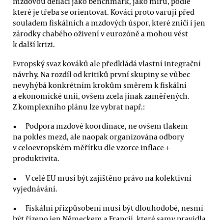
mzdovou deflaci jako benchmark, jako míru, podle
které je třeba se orientovat. Kováci proto varují před
souladem fiskálních a mzdových úspor, které zničí i jen
zárodky chabého oživení v eurozóně a mohou vést
k další krizi.
Evropský svaz kováků ale předkládá vlastní integrační
návrhy. Na rozdíl od kritiků první skupiny se vůbec
nevyhýbá konkrétním krokům směrem k fiskální
a ekonomické unii, ovšem zcela jinak zaměřených.
Z komplexního plánu lze vybrat např.:
Podpora mzdové koordinace, ne ovšem tlakem
na pokles mezd, ale naopak organizována odbory
v celoevropském měřítku dle vzorce inflace +
produktivita.
V celé EU musí být zajištěno právo na kolektivní
vyjednávání.
Fiskální přizpůsobení musí být dlouhodobé, nesmí
být řízeno jen Německem a Francií, které samy pravidla