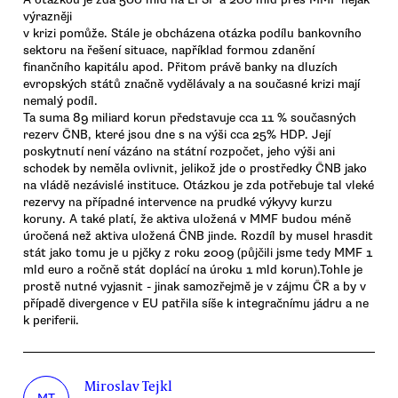
výrazněji
v krizi pomůže. Stále je obcházena otázka podílu bankovního
sektoru na řešení situace, například formou zdanění
finančního kapitálu apod. Přitom právě banky na dluzích
evropských států značně vydělávaly a na současné krizi mají
nemalý podíl.
Ta suma 89 miliard korun představuje cca 11 % současných
rezerv ČNB, které jsou dne s na výši cca 25% HDP. Její
poskytnutí není vázáno na státní rozpočet, jeho výši ani
schodek by neměla ovlivnit, jelikož jde o prostředky ČNB jako
na vládě nezávislé instituce. Otázkou je zda potřebuje tal vleké
rezervy na případné intervence na prudké výkyvy kurzu
koruny. A také platí, že aktiva uložená v MMF budou méně
úročená než aktiva uložená ČNB jinde. Rozdíl by musel hrasdit
stát jako tomu je u pjčky z roku 2009 (půjčili jsme tedy MMF 1
mld euro a ročně stát doplácí na úroku 1 mld korun).Tohle je
prostě nutné vyjasnit - jinak samozřejmě je v zájmu ČR a by v
případě divergence v EU patřila síše k integračnímu jádru a ne
k periferii.
Miroslav Tejkl