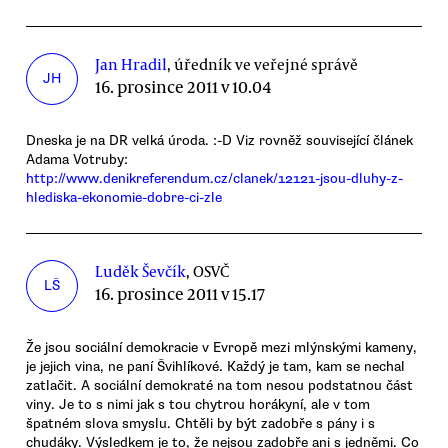
Jan Hradil
, úředník ve veřejné správě
JH
16. prosince 2011 v 10.04
Dneska je na DR velká úroda. :-D Viz rovněž související článek
Adama Votruby:
http://www.denikreferendum.cz/clanek/12121-jsou-dluhy-z-
hlediska-ekonomie-dobre-ci-zle
Luděk Ševčík
, OSVČ
LŠ
16. prosince 2011 v 15.17
Že jsou sociální demokracie v Evropě mezi mlýnskými kameny,
je jejich vina, ne paní Švihlíkové. Každý je tam, kam se nechal
zatlačit. A sociální demokraté na tom nesou podstatnou část
viny. Je to s nimi jak s tou chytrou horákyní, ale v tom
špatném slova smyslu. Chtěli by být zadobře s pány i s
chudáky. Výsledkem je to, že nejsou zadobře ani s jedněmi. Co