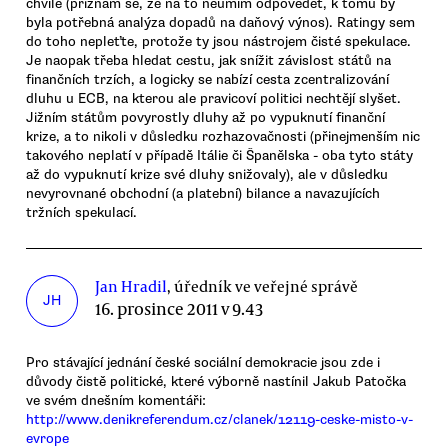
chvíle (přiznám se, že na to neumím odpovědět, k tomu by
byla potřebná analýza dopadů na daňový výnos). Ratingy sem
do toho nepleťte, protože ty jsou nástrojem čisté spekulace.
Je naopak třeba hledat cestu, jak snížit závislost států na
finančních trzích, a logicky se nabízí cesta zcentralizování
dluhu u ECB, na kterou ale pravicoví politici nechtějí slyšet.
Jižním státům povyrostly dluhy až po vypuknutí finanční
krize, a to nikoli v důsledku rozhazovačnosti (přinejmenším nic
takového neplatí v případě Itálie či Španělska - oba tyto státy
až do vypuknutí krize své dluhy snižovaly), ale v důsledku
nevyrovnané obchodní (a platební) bilance a navazujících
tržních spekulací.
Jan Hradil
, úředník ve veřejné správě
JH
16. prosince 2011 v 9.43
Pro stávající jednání české sociální demokracie jsou zde i
důvody čistě politické, které výborně nastínil Jakub Patočka
ve svém dnešním komentáři:
http://www.denikreferendum.cz/clanek/12119-ceske-misto-v-
evrope