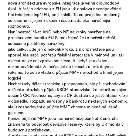
nová architektura evropské integrace je velmi dlouhodobý
úkol. A řeči o odchodu z EU jsou už doslova nezodpovědné.
Potřebujeme lepší EU, ne ji zničit. To co projednal nedávný
eurosummit je jen získáním času na daleko náročnější
rozhodnutí.
Nyní nestačí říkat ANO nebo NE na kroky navržené na
prosincovém sumitu EU.Samozřejmě že to neřeší neřeší
současné problémy eurozóny
jako celku. Jde jen o několik kroků, z nichž některé jsou
sporné Ale např. potřebu fiskální integrace v měnové unii asi
okecat nelze ani zprava ani zleva. A i když je ukázkou
nezodpovědnosti, že nečas jel do bruselu s prázdnýma
rukama, to že se vláda o půjčce MMF nerozhodla hned je jen
logické
Nechci tady dělat stranickou propagandu, ale při rozhodování
o těchto otázkách přijala KSČM stanovisko, že prioritou zájem
občanů ČR. Nechceme, aby se ČR dostala do ještě hlubší krize
v důsledku rozpadu eurozóny a bankrotu některých ekonomik,
ale u rozhodování o půjčce MMF chceme minimálně jasné
garance.
Peníze půjčené MMF jsou poměrně bezpečně uložené, ale
znamená to odčerpat devizové rezervy, které by ČR mohla v
budoucnu potřebovat.
A otázkou je zda 500 mld na EFSF a 200 mld přes MMF nějak