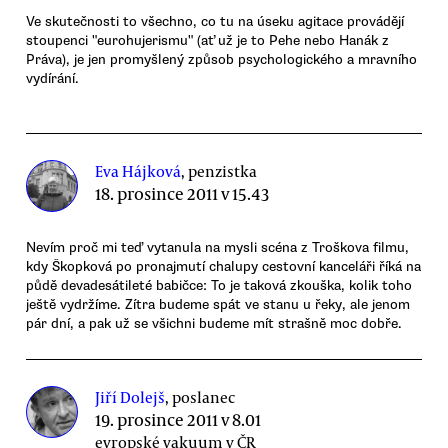
Ve skutečnosti to všechno, co tu na úseku agitace provádějí
stoupenci "eurohujerismu" (ať už je to Pehe nebo Hanák z
Práva), je jen promyšlený způsob psychologického a mravního
vydírání.
Eva Hájková
, penzistka
18. prosince 2011 v 15.43
Nevím proč mi teď vytanula na mysli scéna z Troškova filmu,
kdy Škopková po pronajmutí chalupy cestovní kanceláři říká na
půdě devadesátileté babičce: To je taková zkouška, kolik toho
ještě vydržíme. Zítra budeme spát ve stanu u řeky, ale jenom
pár dní, a pak už se všichni budeme mít strašně moc dobře.
Jiří Dolejš
, poslanec
19. prosince 2011 v 8.01
evropské vakuum v ČR