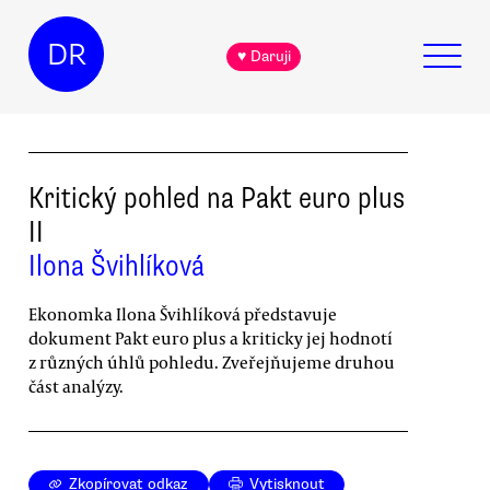
DR
♥ Daruji
Kritický pohled na Pakt euro plus
II
Ilona Švihlíková
Ekonomka Ilona Švihlíková představuje
dokument Pakt euro plus a kriticky jej hodnotí
z různých úhlů pohledu. Zveřejňujeme druhou
část analýzy.
Zkopírovat odkaz
Vytisknout