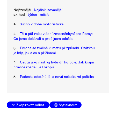
Nejčtenější
Nejdiskutovanější
24 hod
týden
měsíc
1.
Sucho v době motoristické
2.
Tři a půl roku vládní zmocněnkyní pro Romy:
Co jsme dokázali a proč jsem odešla
3.
Evropa se změně klimatu přizpůsobí. Otázkou
je kdy, jak a co s příčinami
4.
Ceuta jako nástroj hybridního boje. Jak krajní
pravice rozděluje Evropu
5.
Padesát odstínů lži a nová nekulturní politika
Zkopírovat odkaz
Vytisknout