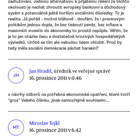
zadlužování. Jedinou alternativou k přijatému řešení za těchto
okolností je nechat zhroutit evropský bankovní a důchodový
sysém s potenciálně ještě horšími sociálními důsledky. To je
realita. Já pořád - možná bláhově - doufám, že i pravicovým
politikům jednou dojde, že bez tisknutí peněz, bez inflace a
masivních investic do ekonomiky to prostě nepůjde. Věřím, že
je to jen otázka času a dostatečně hrozivých hospodářských
výsledků. Určitě se tím ale nebudou lidem chlubit. Proč by
tedy měla sociální demokracie páchat harakiri?
Jan Hradil
, úředník ve veřejné správě
JH
16. prosince 2011 v 0.46
s návrhy odborů na potřebná ekonomická opatření, které tvoří
"gros" Vašeho článku, jinak samozřejmě souhlasím...
Miroslav Tejkl
MT
16. prosince 2011 v 6.42