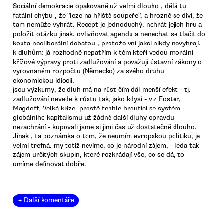
Sociální demokracie opakovaně už velmi dlouho , dělá tu
fatální chybu , že "leze na hřiště soupeře", a hrozně se diví, že
tam nemůže vyhrát. Recept je jednoduchý. nehrát jejich hru a
položit otázku jinak. ovlivňovat agendu a nenechat se tlačit do
kouta neoliberální debatou , protože vní jaksi nikdy nevyhrají.
k dluhům: já rozhodně nepatřím k těm kteří vedou morální
křížové výpravy proti zadlužování a považuji ústavní zákony o
vyrovnaném rozpočtu (Německo) za svého druhu
ekonomickou idiocii.
jsou výzkumy, že dluh má na růst čím dál menší efekt - tj.
zadlužování nevede k růstu tak, jako kdysi - viz Foster,
Magdoff, Velká krize. prostě tenhle hroutící se systém
globálního kapitalismu už žádné další dluhy opravdu
nezachrání - kupovali jsme si jimi čas už dostatečně dlouho.
Jinak , ta poznámka o tom, že neumím evropskou politiku, je
velmi trefná. my totiž nevíme, co je národní zájem, - leda tak
zájem určitých skupin, které rozkrádají vše, co se dá, to
umíme definovat dobře.
+ Další komentáře