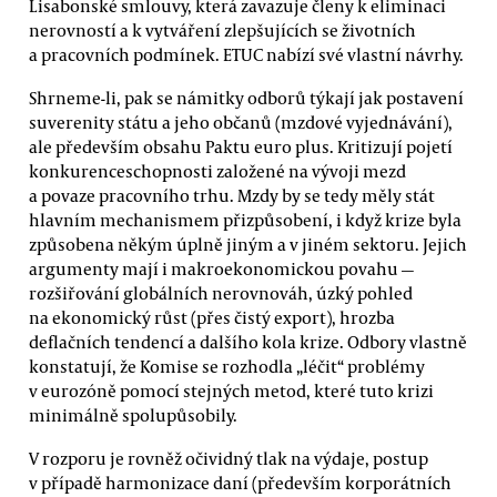
Lisabonské smlouvy, která zavazuje členy k eliminaci
nerovností a k vytváření zlepšujících se životních
a pracovních podmínek. ETUC nabízí své vlastní návrhy.
Shrneme-li, pak se námitky odborů týkají jak postavení
suverenity státu a jeho občanů (mzdové vyjednávání),
ale především obsahu Paktu euro plus. Kritizují pojetí
konkurenceschopnosti založené na vývoji mezd
a povaze pracovního trhu. Mzdy by se tedy měly stát
hlavním mechanismem přizpůsobení, i když krize byla
způsobena někým úplně jiným a v jiném sektoru. Jejich
argumenty mají i makroekonomickou povahu —
rozšiřování globálních nerovnováh, úzký pohled
na ekonomický růst (přes čistý export), hrozba
deflačních tendencí a dalšího kola krize. Odbory vlastně
konstatují, že Komise se rozhodla „léčit“ problémy
v eurozóně pomocí stejných metod, které tuto krizi
minimálně spolupůsobily.
V rozporu je rovněž očividný tlak na výdaje, postup
v případě harmonizace daní (především korporátních