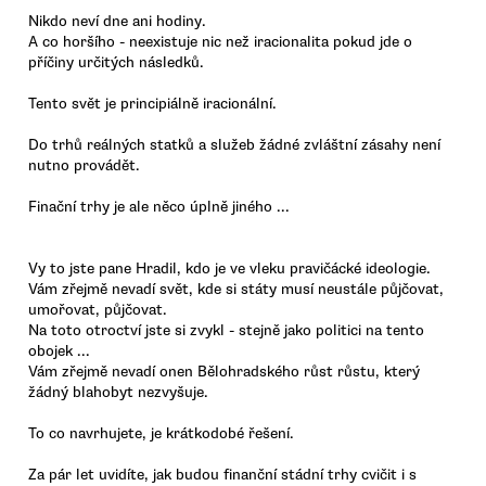
Nikdo neví dne ani hodiny.
A co horšího - neexistuje nic než iracionalita pokud jde o
příčiny určitých následků.
Tento svět je principiálně iracionální.
Do trhů reálných statků a služeb žádné zvláštní zásahy není
nutno provádět.
Finační trhy je ale něco úplně jiného ...
Vy to jste pane Hradil, kdo je ve vleku pravičácké ideologie.
Vám zřejmě nevadí svět, kde si státy musí neustále půjčovat,
umořovat, půjčovat.
Na toto otroctví jste si zvykl - stejně jako politici na tento
obojek ...
Vám zřejmě nevadí onen Bělohradského růst růstu, který
žádný blahobyt nezvyšuje.
To co navrhujete, je krátkodobé řešení.
Za pár let uvidíte, jak budou finanční stádní trhy cvičit i s