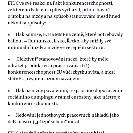
ETUC ve své reakci na Pakt konkurenceschopnosti,
ze kterého Pakt euro plus vycházel,
přímo hovoří
o útoku na mzdy a na způsob stanovování mezd hned
několika způsoby:
Tlak Komise, ECB a MMF na země, které potřebovaly
bailout — Rumunsko, Irsko, Řecko, aby snížily své
minimální mzdy a mzdy ve veřejném sektoru.
„Efektivní“ stanovování mezd, které by mělo
odrážet produktivitu práce a zajistit (!)
konkurenceschopnost EU vůči zbytku světa, a mezi
státy EU, resp. eurozóny navzájem.
Tlak na mzdy povolením, resp. přímo doporučením
sociálního dumpingu v rámci eurozóny jako nástroje
konkurenceschopnosti.
Sledování jednotkových pracovních nákladů jako
další nástroj „přizpůsobení“ mezd.