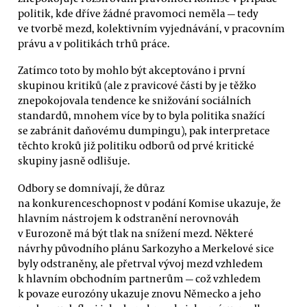
politik, kde dříve žádné pravomoci neměla — tedy
ve tvorbě mezd, kolektivním vyjednávání, v pracovním
právu a v politikách trhů práce.
Zatímco toto by mohlo být akceptováno i první
skupinou kritiků (ale z pravicové části by je těžko
znepokojovala tendence ke snižování sociálních
standardů, mnohem více by to byla politika snažící
se zabránit daňovému dumpingu), pak interpretace
těchto kroků již politiku odborů od prvé kritické
skupiny jasně odlišuje.
Odbory se domnívají, že důraz
na konkurenceschopnost v podání Komise ukazuje, že
hlavním nástrojem k odstranění nerovnováh
v Eurozoně má být tlak na snížení mezd. Některé
návrhy původního plánu Sarkozyho a Merkelové sice
byly odstraněny, ale přetrval vývoj mezd vzhledem
k hlavním obchodním partnerům — což vzhledem
k povaze eurozóny ukazuje znovu Německo a jeho