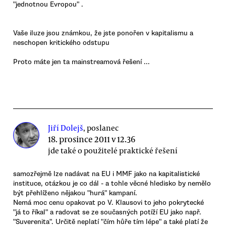
"jednotnou Evropou" .
Vaše iluze jsou známkou, že jste ponořen v kapitalismu a
neschopen kritického odstupu
Proto máte jen ta mainstreamová řešení ...
Jiří Dolejš
, poslanec
18. prosince 2011 v 12.36
jde také o použitelé praktické řešení
samozřejmě lze nadávat na EU i MMF jako na kapitalistické
instituce, otázkou je co dál - a tohle věcné hledisko by nemělo
být přehlíženo nějakou "hurá" kampaní.
Nemá moc cenu opakovat po V. Klausovi to jeho pokrytecké
"já to říkal" a radovat se ze současných potíží EU jako např.
"Suverenita". Určitě neplatí "čím hůře tím lépe" a také platí že