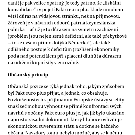
daní) je pak velice opatrný. Je tedy patrno, že „fiskální
konsolidace“ i v pojetí Paktu euro plus klade mnohem
větší důraz na výdajovou stránku, než na příjmovou.
Zároveň je v návrzích odborů patrná keynesiánská
politika — ať už je to důrazem na symetrii zacházení
(problém jsou nejen země deficitní, ale také přebytkové
— to se ovšem přímo dotýká Německa!), ale také
odlišného postoje k deficitům (rozlišení ekonomiky
pod a nad potenciálem při splácení dluhů) a důrazem
na udržení kupní síly v eurozóně.
Občanský princip
Občanská pozice se týká jednak toho, jakým způsobem
byl Pakt euro plus přijat, a jednak, co obsahuje.
Po zkušenostech s přijímáním Evropské ústavy se elity
snaží seč mohou vyhnout se přímé konfrontaci svých
návrhů s občany. Pakt euro plus je, jak již bylo ukázáno,
naprosto zásadní dokument, který hluboce ovlivňuje
ekonomickou suverenitu státu a dotkne se každého
občana. Navzdory tomu nebylo možné, aby se k němu