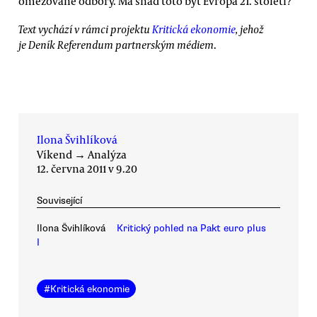
omezované odbory. Má snad toto být Evropa 21. století?
Text vychází v rámci projektu
Kritická ekonomie
, jehož
je Deník Referendum partnerským médiem
.
Ilona Švihlíková
Víkend
→
Analýza
12. června 2011 v 9.20
Související
Ilona Švihlíková
Kritický pohled na Pakt euro plus
I
#
Kritická ekonomie