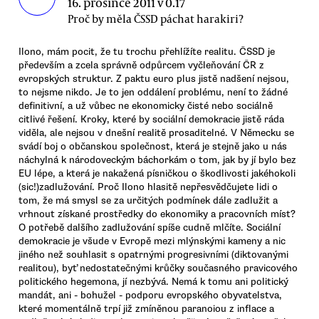
16. prosince 2011 v 0.17
Proč by měla ČSSD páchat harakiri?
Ilono, mám pocit, že tu trochu přehlížíte realitu. ČSSD je
především a zcela správně odpůrcem vyčleňování ČR z
evropských struktur. Z paktu euro plus jistě nadšení nejsou,
to nejsme nikdo. Je to jen oddálení problému, není to žádné
definitivní, a už vůbec ne ekonomicky čisté nebo sociálně
citlivé řešení. Kroky, které by sociální demokracie jistě ráda
viděla, ale nejsou v dnešní realitě prosaditelné. V Německu se
svádí boj o občanskou společnost, která je stejně jako u nás
náchylná k národoveckým báchorkám o tom, jak by jí bylo bez
EU lépe, a která je nakažená písničkou o škodlivosti jakéhokoli
(sic!)zadlužování. Proč Ilono hlasitě nepřesvědčujete lidi o
tom, že má smysl se za určitých podmínek dále zadlužit a
vrhnout získané prostředky do ekonomiky a pracovních míst?
O potřebě dalšího zadlužování spíše cudně mlčíte. Sociální
demokracie je všude v Evropě mezi mlýnskými kameny a nic
jiného než souhlasit s opatrnými progresivními (diktovanými
realitou), byť nedostatečnými krůčky současného pravicového
politického hegemona, jí nezbývá. Nemá k tomu ani politický
mandát, ani - bohužel - podporu evropského obyvatelstva,
které momentálně trpí již zmíněnou paranoiou z inflace a