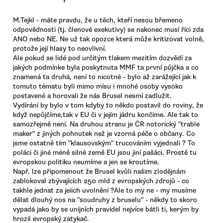
M.Tejkl - máte pravdu, že u těch, kteří nesou břemeno
odpovědnosti (tj. členové exekutivy) se nakonec musí říci zda
ANO nebo NE. Ne už tak opozce která může kritizovat volně,
protože její hlasy to neovlivní.
Ale pokud se lidé pod určitým tlakem mezitím dozvědí za
jakých podmínke byla poskytnuta MMF ta první půjčka a co
znamená ta druhá, není to nicotné - bylo až zarážející jak k
tomuto tématu byli mimo mísu i mnohé osoby vysoko
postavené a horovali že nás Brusel nesmí zadlužit.
Vydírání by bylo v tom kdyby to někdo postavil do roviny, že
když nepůjčíme,tak v EU či v jejím jádru končíme. Ale tak to
samozřejmě není. Na druhou stranu je ČR notorický "trable
maker" z jiných pohnutek než je vzorná péče o občany. Co
jsme ostatně tím "klausovským" trucováním vyjednali ? To
poláci či jiné méně silné země EU jsou jiní pašáci. Prostě tu
evropskou politiku neumíme a jen se kroutíme.
Např. lze připomenout že Brusel kvůli našim zlodějnám
zablokoval zbývajících 250 mld z evropských zdrojů - co
takhle jednat za jeiich uvolnění ?Ale to my ne - my musíme
dělat dlouhý nos na "soudruhy z bruselu" - někdy to skoro
vypadá jako by se unijních pravidel nejvíce bátli ti, kerým by
hrozil evropský zatykač.