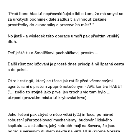
"Proč Ilono hlasitě nepřesvědčujete lidi o tom, že má smysl se
za určitých podmínek dále zadlužit a vrhnout získané
prostředky do ekonomiky a pracovních míst? "
No jistě - a výsledek této operace umoří pak předtím vzniklý
dluh.
Teď ještě tu o Smolíčkovi-pacholíčkovi, prosím ...
Další růst zadlužování je prostě dnes principiálně špatná cesta
a do pekel.
Otrok ratingů, který se třese jak ratlík před všemocnými
agenturami s prstem zpupně natočeným - AVE kontra HABET
("... znělo to stejně jako prve, jen trochu víc tam bylo ...
utrpení (prozatím místo té krylovské krve)
Jako řešení pak zbývá o něco větší (7%) inflace, poměrně
robustní přerozdělovací mechanismy, budování lidského
kapitálu ... a studium, jaký koloběh mají na Severu, že jsou
pořád s veřejným dluhem někde na 45% HDP (kromě Norska