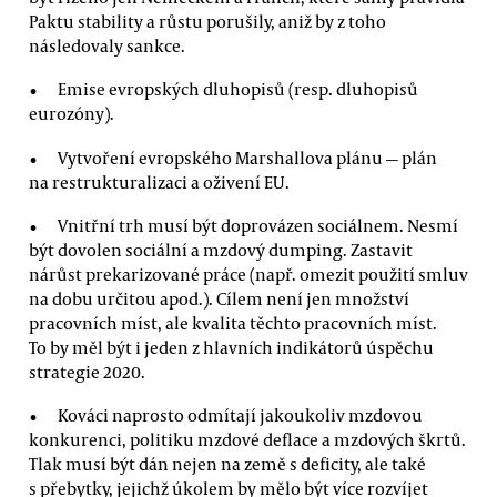
Paktu stability a růstu porušily, aniž by z toho
následovaly sankce.
Emise evropských dluhopisů (resp. dluhopisů
eurozóny).
Vytvoření evropského Marshallova plánu — plán
na restrukturalizaci a oživení EU.
Vnitřní trh musí být doprovázen sociálnem. Nesmí
být dovolen sociální a mzdový dumping. Zastavit
nárůst prekarizované práce (např. omezit použití smluv
na dobu určitou apod.). Cílem není jen množství
pracovních míst, ale kvalita těchto pracovních míst.
To by měl být i jeden z hlavních indikátorů úspěchu
strategie 2020.
Kováci naprosto odmítají jakoukoliv mzdovou
konkurenci, politiku mzdové deflace a mzdových škrtů.
Tlak musí být dán nejen na země s deficity, ale také
s přebytky, jejichž úkolem by mělo být více rozvíjet