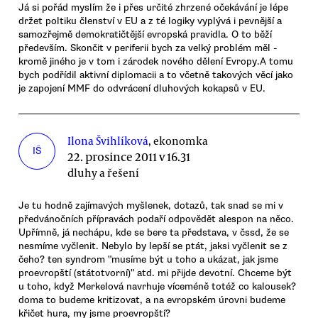
Já si pořád myslím že i přes určité zhrzené očekávání je lépe
držet poltiku členství v EU a z té logiky vyplývá i pevnější a
samozřejmě demokratičtější evropská pravidla. O to běží
především. Skončit v periferii bych za velký problém měl -
kromě jiného je v tom i zárodek nového dělení Evropy.A tomu
bych podřídil aktivní diplomacii a to včetně takových věcí jako
je zapojení MMF do odvrácení dluhových kokapsů v EU.
Ilona Švihlíková
, ekonomka
IŠ
22. prosince 2011 v 16.31
dluhy a řešení
Je tu hodně zajímavých myšlenek, dotazů, tak snad se mi v
předvánočních přípravách podaří odpovědět alespon na něco.
Upřímně, já nechápu, kde se bere ta představa, v čssd, že se
nesmíme vyčlenit. Nebylo by lepší se ptát, jaksi vyčlenit se z
čeho? ten syndrom "musíme být u toho a ukázat, jak jsme
proevropští (státotvorní)" atd. mi přijde devotní. Chceme být
u toho, když Merkelová navrhuje víceméně totéž co kalousek?
doma to budeme kritizovat, a na evropském úrovni budeme
křičet hura, my jsme proevropští?