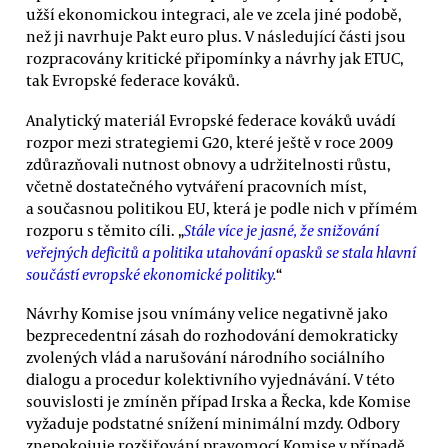
užší ekonomickou integraci, ale ve zcela jiné podobě,
než ji navrhuje Pakt euro plus. V následující části jsou
rozpracovány kritické připomínky a návrhy jak ETUC,
tak Evropské federace kováků.
Analytický materiál Evropské federace kováků uvádí
rozpor mezi strategiemi G20, které ještě v roce 2009
zdůrazňovali nutnost obnovy a udržitelnosti růstu,
včetně dostatečného vytváření pracovních míst,
a současnou politikou EU, která je podle nich v přímém
rozporu s těmito cíli. „
Stále více je jasné, že snižování
veřejných deficitů a politika utahování opasků se stala hlavní
součástí evropské ekonomické politiky.
“
Návrhy Komise jsou vnímány velice negativně jako
bezprecedentní zásah do rozhodování demokraticky
zvolených vlád a narušování národního sociálního
dialogu a procedur kolektivního vyjednávání. V této
souvislosti je zmíněn případ Irska a Řecka, kde Komise
vyžaduje podstatné snížení minimální mzdy. Odbory
znepokojuje rozšiřování pravomocí Komise v případě