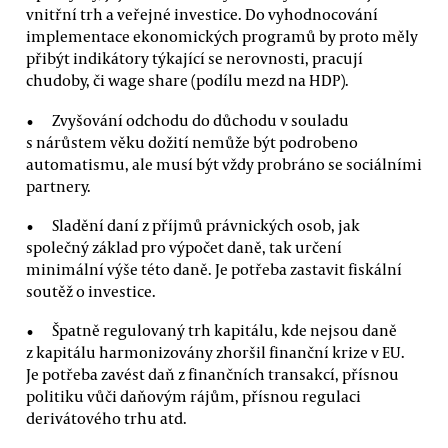
vnitřní trh a veřejné investice. Do vyhodnocování
implementace ekonomických programů by proto měly
přibýt indikátory týkající se nerovnosti, pracují
chudoby, či wage share (podílu mezd na HDP).
Zvyšování odchodu do důchodu v souladu
s nárůstem věku dožití nemůže být podrobeno
automatismu, ale musí být vždy probráno se sociálními
partnery.
Sladění daní z příjmů právnických osob, jak
společný základ pro výpočet daně, tak určení
minimální výše této daně. Je potřeba zastavit fiskální
soutěž o investice.
Špatně regulovaný trh kapitálu, kde nejsou daně
z kapitálu harmonizovány zhoršil finanční krize v EU.
Je potřeba zavést daň z finančních transakcí, přísnou
politiku vůči daňovým rájům, přísnou regulaci
derivátového trhu atd.