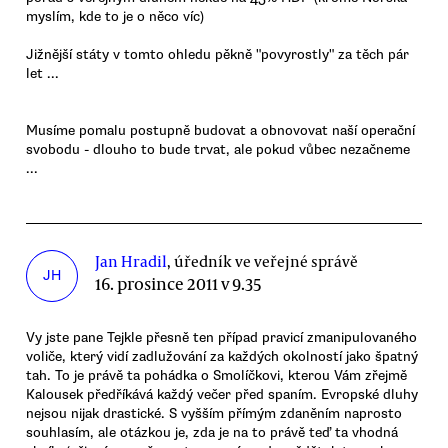
myslím, kde to je o něco víc)
Jižnější státy v tomto ohledu pěkně "povyrostly" za těch pár
let ...
Musíme pomalu postupně budovat a obnovovat naší operační
svobodu - dlouho to bude trvat, ale pokud vůbec nezačneme
...
Jan Hradil
, úředník ve veřejné správě
JH
16. prosince 2011 v 9.35
Vy jste pane Tejkle přesně ten případ pravicí zmanipulovaného
voliče, který vidí zadlužování za každých okolností jako špatný
tah. To je právě ta pohádka o Smolíčkovi, kterou Vám zřejmě
Kalousek předříkává každý večer před spaním. Evropské dluhy
nejsou nijak drastické. S vyšším přímým zdaněním naprosto
souhlasím, ale otázkou je, zda je na to právě teď ta vhodná