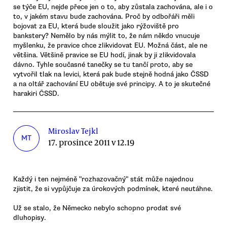
se týče EU, nejde přece jen o to, aby zůstala zachována, ale i o
to, v jakém stavu bude zachována. Proč by odbořáři měli
bojovat za EU, která bude sloužit jako rýžoviště pro
bankstery? Nemělo by nás mýlit to, že nám někdo vnucuje
myšlenku, že pravice chce zlikvidovat EU. Možná část, ale ne
většina. Většině pravice se EU hodí, jinak by ji zlikvidovala
dávno. Tyhle současné tanečky se tu tančí proto, aby se
vytvořil tlak na levici, která pak bude stejně hodná jako ČSSD
a na oltář zachování EU obětuje své principy. A to je skutečné
harakiri ČSSD.
Miroslav Tejkl
MT
17. prosince 2011 v 12.19
Každý i ten nejméně "rozhazovačný" stát může najednou
zjistit, že si vypůjčuje za úrokových podmínek, které neutáhne.
Už se stalo, že Německo nebylo schopno prodat své
dluhopisy.