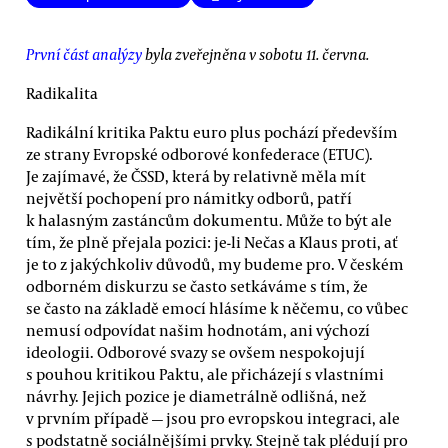
První část analýzy
byla zveřejněna v sobotu 11. června.
Radikalita
Radikální kritika Paktu euro plus pochází především
ze strany Evropské odborové konfederace (ETUC).
Je zajímavé, že ČSSD, která by relativně měla mít
největší pochopení pro námitky odborů, patří
k halasným zastáncům dokumentu. Může to být ale
tím, že plně přejala pozici: je-li Nečas a Klaus proti, ať
je to z jakýchkoliv důvodů, my budeme pro. V českém
odborném diskurzu se často setkáváme s tím, že
se často na základě emocí hlásíme k něčemu, co vůbec
nemusí odpovídat našim hodnotám, ani výchozí
ideologii. Odborové svazy se ovšem nespokojují
s pouhou kritikou Paktu, ale přicházejí s vlastními
návrhy. Jejich pozice je diametrálně odlišná, než
v prvním případě — jsou pro evropskou integraci, ale
s podstatně sociálnějšími prvky. Stejně tak plédují pro