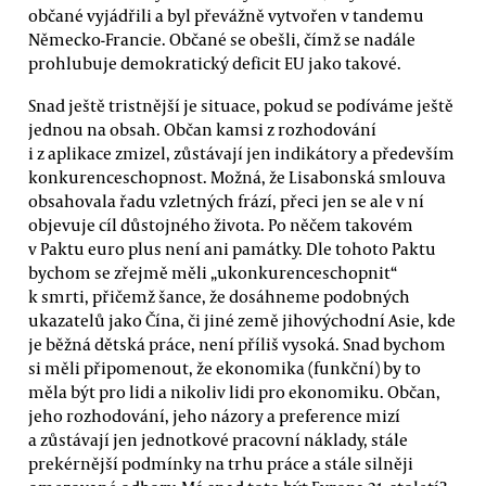
občané vyjádřili a byl převážně vytvořen v tandemu
Německo-Francie. Občané se obešli, čímž se nadále
prohlubuje demokratický deficit EU jako takové.
Snad ještě tristnější je situace, pokud se podíváme ještě
jednou na obsah. Občan kamsi z rozhodování
i z aplikace zmizel, zůstávají jen indikátory a především
konkurenceschopnost. Možná, že Lisabonská smlouva
obsahovala řadu vzletných frází, přeci jen se ale v ní
objevuje cíl důstojného života. Po něčem takovém
v Paktu euro plus není ani památky. Dle tohoto Paktu
bychom se zřejmě měli „ukonkurenceschopnit“
k smrti, přičemž šance, že dosáhneme podobných
ukazatelů jako Čína, či jiné země jihovýchodní Asie, kde
je běžná dětská práce, není příliš vysoká. Snad bychom
si měli připomenout, že ekonomika (funkční) by to
měla být pro lidi a nikoliv lidi pro ekonomiku. Občan,
jeho rozhodování, jeho názory a preference mizí
a zůstávají jen jednotkové pracovní náklady, stále
prekérnější podmínky na trhu práce a stále silněji