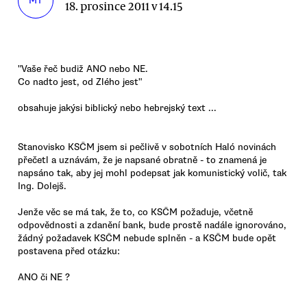
MT
18. prosince 2011 v 14.15
"Vaše řeč budiž ANO nebo NE.
Co nadto jest, od Zlého jest"
obsahuje jakýsi biblický nebo hebrejský text ...
Stanovisko KSČM jsem si pečlivě v sobotních Haló novinách
přečetl a uznávám, že je napsané obratně - to znamená je
napsáno tak, aby jej mohl podepsat jak komunistický volič, tak
Ing. Dolejš.
Jenže věc se má tak, že to, co KSČM požaduje, včetně
odpovědnosti a zdanění bank, bude prostě nadále ignorováno,
žádný požadavek KSČM nebude splněn - a KSČM bude opět
postavena před otázku:
ANO či NE ?