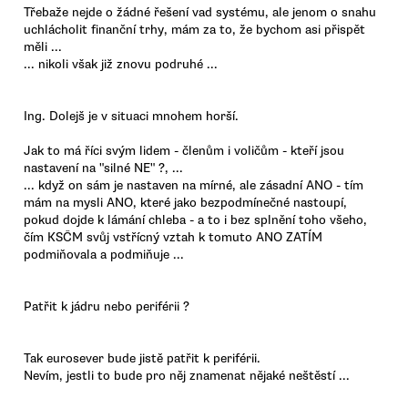
Třebaže nejde o žádné řešení vad systému, ale jenom o snahu
uchlácholit finanční trhy, mám za to, že bychom asi přispět
měli ...
... nikoli však již znovu podruhé ...
Ing. Dolejš je v situaci mnohem horší.
Jak to má říci svým lidem - členům i voličům - kteří jsou
nastavení na "silné NE" ?, ...
... když on sám je nastaven na mírné, ale zásadní ANO - tím
mám na mysli ANO, které jako bezpodmínečné nastoupí,
pokud dojde k lámání chleba - a to i bez splnění toho všeho,
čím KSČM svůj vstřícný vztah k tomuto ANO ZATÍM
podmiňovala a podmiňuje ...
Patřit k jádru nebo periférii ?
Tak eurosever bude jistě patřit k periférii.
Nevím, jestli to bude pro něj znamenat nějaké neštěstí ...