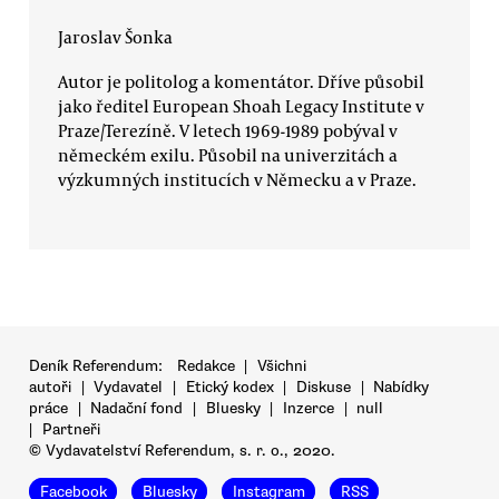
Jaroslav Šonka
Autor je politolog a komentátor. Dříve působil
jako ředitel European Shoah Legacy Institute v
Praze/Terezíně. V letech 1969-1989 pobýval v
německém exilu. Působil na univerzitách a
výzkumných institucích v Německu a v Praze.
Deník Referendum:
Redakce
|
Všichni
autoři
|
Vydavatel
|
Etický kodex
|
Diskuse
|
Nabídky
práce
|
Nadační fond
|
Bluesky
|
Inzerce
|
null
|
Partneři
© Vydavatelství Referendum, s. r. o., 2020.
Facebook
Bluesky
Instagram
RSS