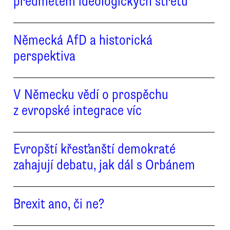
předmětem ideologických střetů
Německá AfD a historická
perspektiva
V Německu vědí o prospěchu
z evropské integrace víc
Evropští křesťanští demokraté
zahajují debatu, jak dál s Orbánem
Brexit ano, či ne?