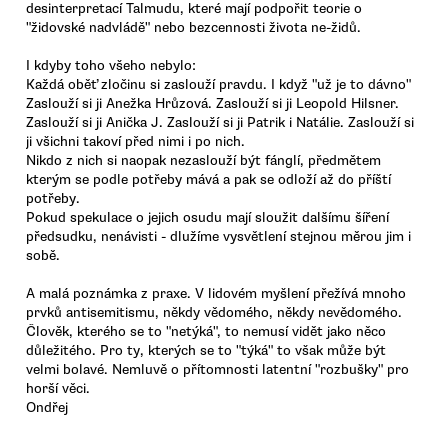
desinterpretací Talmudu, které mají podpořit teorie o
"židovské nadvládě" nebo bezcennosti života ne-židů.
I kdyby toho všeho nebylo:
Každá oběť zločinu si zaslouží pravdu. I když "už je to dávno"
Zaslouží si ji Anežka Hrůzová. Zaslouží si ji Leopold Hilsner.
Zaslouží si ji Anička J. Zaslouží si ji Patrik i Natálie. Zaslouží si
ji všichni takoví před nimi i po nich.
Nikdo z nich si naopak nezaslouží být fánglí, předmětem
kterým se podle potřeby mává a pak se odloží až do příští
potřeby.
Pokud spekulace o jejich osudu mají sloužit dalšímu šíření
předsudku, nenávisti - dlužíme vysvětlení stejnou měrou jim i
sobě.
A malá poznámka z praxe. V lidovém myšlení přežívá mnoho
prvků antisemitismu, někdy vědomého, někdy nevědomého.
Člověk, kterého se to "netýká", to nemusí vidět jako něco
důležitého. Pro ty, kterých se to "týká" to však může být
velmi bolavé. Nemluvě o přítomnosti latentní "rozbušky" pro
horší věci.
Ondřej