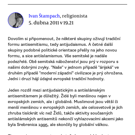
Ivan Štampach
, religionista
5. dubna 2011 v 19.21
Dovolím si připomenout, že některé skupiny oživují tradiční
formu antisemitismu, tedy antijudaismus. A četné další
skupiny podobné politické orientace přešly na jeho novou
formu, a sice antiislamismus. Vše semitské je nadále
podezřelé. Obě semitská náboženství jsou prý v rozporu s
našimi dobrými zvyky. "Naše" v jednom případě "árijská" ve
druhém případě "moderní západní" civilizace je prý ohrožena.
Jedni i druzí hájí údajné evropské tradiční hodnoty.
Jeden rozdíl mezi antijudaistickým a antiislámským
antisemitismem je důležitý. Židé byli menšinou nejen v
evropských zemích, ale i globálně. Muslimové jsou větší či
menší menšinou v evropských zemích, ale celosvetově je jich
zhruba tisíckrát víc než Židů, takže aktivity současných
antiislámských antisemitů nekončí vyhlazovacími akcemi jako
byla Srebrenica 1995, ale skončily by globální válkou.