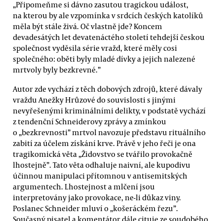
„Připomeňme si dávno zasutou tragickou událost,
na kterou by ale vzpomínka v srdcích českých katolíků
měla být stále živá. Oč vlastně jde? Koncem
devadesátých let devatenáctého století tehdejší českou
společnost vyděsila série vražd, které měly cosi
společného: oběti byly mladé dívky a jejich nalezené
mrtvoly byly bezkrevné.”
Autor zde vychází z těch dobových zdrojů, které dávaly
vraždu Anežky Hrůzové do souvislosti s jinými
nevyřešenými kriminálními delikty, v podstatě vychází
z tendenční Schneiderovy zprávy a zmínkou
o „bezkrevnosti” mrtvol navozuje představu rituálního
zabití za účelem získání krve. Právě v jeho řeči je ona
tragikomická věta „Židovstvo se tvářilo provokačně
lhostejně”. Tato věta odhaluje naivní, ale kupodivu
účinnou manipulaci přítomnou v antisemitských
argumentech. Lhostejnost a mlčení jsou
interpretovány jako provokace, ne-li důkaz viny.
Poslanec Schneider mluví o „košeráckém řezu”.
Současný pisatel a komentátor dále cituje ze soudobého