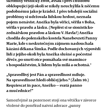
skromný vesnický život, avšak i přes chudobu
obklopující její okolí se nikdy neuchýlila k něčemu
podobnému jako je krádež. I přes tehdejší sociální
problémy si udržovala lidskou hrdost, neznala
pojem nenávist. Anežka byla věřící, věřila v Boha,
věřila v pravdu a lásku. (Neplést si se sionisticko-
zednářskou pravdou a láskou V. Havla!) Anežka
chodila do polenského kostela Nanebevzetí Panny
Marie, kde s neskutečným zájmem naslouchala
kázání děkana Šimka. Podle dochovaných výpovědí
lidí z jejího okolí byla Anežka slušné a počestné
děvče, po smrti otce pomáhala své mamince
s hospodářstvím, k lidem byla milá a ochotná."
„Spravedlivý jest Pán a spravedlnost miluje.
Na spravedlnost hledí obličej Jeho.“ (Žalm 10.)
Requiescat in pace, Anežko
—
svatá panno
a mučednice!”
Samozřejmě za pozornost stojí ona větička v závorce
vložené do poněkud naivní adorace „panny