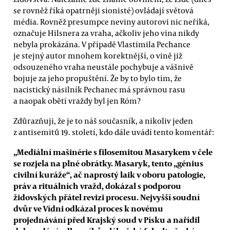
se rovněž říká opatrněji sionisté) ovládají světová
média. Rovněž presumpce neviny autorovi nic neříká,
označuje Hilsnera za vraha, ačkoliv jeho vina nikdy
nebyla prokázána. V případě Vlastimila Pechance
je stejný autor mnohem korektnější, o vině již
odsouzeného vraha neustále pochybuje a vášnivě
bojuje za jeho propuštění. Že by to bylo tím, že
nacistický násilník Pechanec má správnou rasu
a naopak obětí vraždy byl jen Róm?
Zdůrazňuji, že je to náš současník, a nikoliv jeden
z antisemitů 19. století, kdo dále uvádí tento komentář:
„Mediální mašinérie s filosemitou Masarykem v čele
se rozjela na plné obrátky. Masaryk, tento „génius
civilní kuráže“, ač naprostý laik v oboru patologie,
práv a rituálních vražd, dokázal s podporou
židovských přátel revizi procesu. Nejvyšší soudní
dvůr ve Vídni odkázal proces k novému
projednávání před Krajský soud v Písku a nařídil