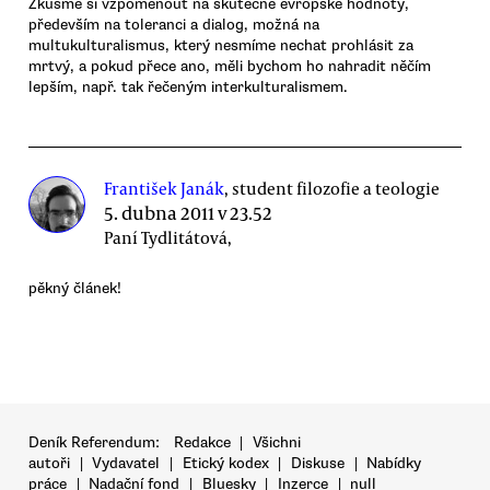
Zkusme si vzpomenout na skutečné evropské hodnoty,
především na toleranci a dialog, možná na
multukulturalismus, který nesmíme nechat prohlásit za
mrtvý, a pokud přece ano, měli bychom ho nahradit něčím
lepším, např. tak řečeným interkulturalismem.
František Janák
, student filozofie a teologie
5. dubna 2011 v 23.52
Paní Tydlitátová,
pěkný článek!
Deník Referendum:
Redakce
|
Všichni
autoři
|
Vydavatel
|
Etický kodex
|
Diskuse
|
Nabídky
práce
|
Nadační fond
|
Bluesky
|
Inzerce
|
null