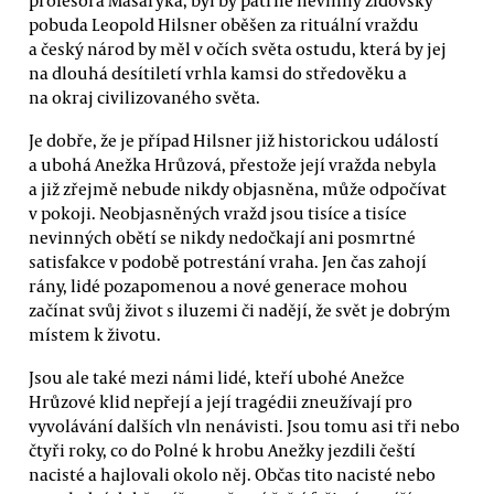
pobuda Leopold Hilsner oběšen za rituální vraždu
a český národ by měl v očích světa ostudu, která by jej
na dlouhá desítiletí vrhla kamsi do středověku a
na okraj civilizovaného světa.
Je dobře, že je případ Hilsner již historickou událostí
a ubohá Anežka Hrůzová, přestože její vražda nebyla
a již zřejmě nebude nikdy objasněna, může odpočívat
v pokoji. Neobjasněných vražd jsou tisíce a tisíce
nevinných obětí se nikdy nedočkají ani posmrtné
satisfakce v podobě potrestání vraha. Jen čas zahojí
rány, lidé pozapomenou a nové generace mohou
začínat svůj život s iluzemi či nadějí, že svět je dobrým
místem k životu.
Jsou ale také mezi námi lidé, kteří ubohé Anežce
Hrůzové klid nepřejí a její tragédii zneužívají pro
vyvolávání dalších vln nenávisti. Jsou tomu asi tři nebo
čtyři roky, co do Polné k hrobu Anežky jezdili čeští
nacisté a hajlovali okolo něj. Občas tito nacisté nebo