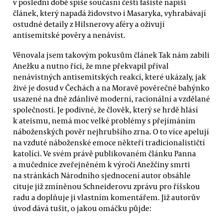
v poslední době spíše současní čeští fašisté napíší
článek, který napadá židovstvo i Masaryka, vyhrabávají
ostudné detaily z Hilsnerovy aféry a oživují
antisemitské pověry a nenávist.
Věnovala jsem takovým pokusům článek Tak nám zabili
Anežku a nutno říci, že mne překvapil příval
nenávistných antisemitských reakcí, které ukázaly, jak
živé je dosud v Čechách a na Moravě pověrečné bahýnko
usazené na dně zdánlivě moderní, racionální a vzdělané
společnosti. Je podivné, že člověk, který se hrdě hlásí
k ateismu, nemá moc velké problémy s přejímáním
náboženských pověr nejhrubšího zrna. O to více apelují
na vzduté náboženské emoce někteří tradicionalističtí
katolíci. Ve svém právě publikovaném článku Panna
a mučednice zveřejněném k výročí Anežčiny smrti
na stránkách Národního sjednocení autor obsáhle
cituje již zmíněnou Schneiderovu zprávu pro říšskou
radu a doplňuje ji vlastním komentářem. Již autorův
úvod dává tušit, o jakou omáčku půjde: