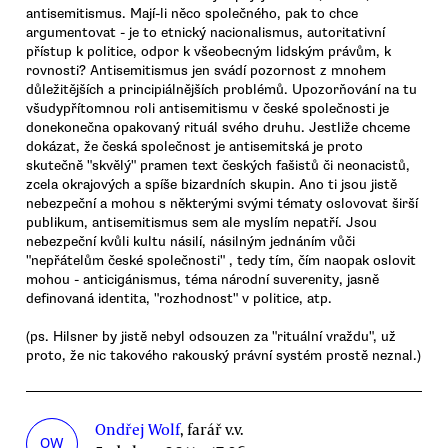
antisemitismus. Mají-li něco společného, pak to chce
argumentovat - je to etnický nacionalismus, autoritativní
přístup k politice, odpor k všeobecným lidským právům, k
rovnosti? Antisemitismus jen svádí pozornost z mnohem
důležitějších a principiálnějších problémů. Upozorňování na tu
všudypřítomnou roli antisemitismu v české společnosti je
donekonečna opakovaný rituál svého druhu. Jestliže chceme
dokázat, že česká společnost je antisemitská je proto
skutečně "skvělý" pramen text českých fašistů či neonacistů,
zcela okrajových a spíše bizardních skupin. Ano ti jsou jistě
nebezpeční a mohou s některými svými tématy oslovovat širší
publikum, antisemitismus sem ale myslím nepatří. Jsou
nebezpeční kvůli kultu násilí, násilným jednáním vůči
"nepřátelům české společnosti" , tedy tím, čím naopak oslovit
mohou - anticigánismus, téma národní suverenity, jasně
definovaná identita, "rozhodnost" v politice, atp.
(ps. Hilsner by jistě nebyl odsouzen za "rituální vraždu", už
proto, že nic takového rakouský právní systém prostě neznal.)
Ondřej Wolf
, farář v.v.
OW