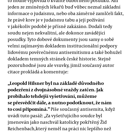
to hodně vypovídá o kvalitě odborného posudku. Ani
jeden ze zmíněných lékařů buď vůbec neznal základní
informace o judaismu, nebo oba záměrně zamlčeli fakt,
že právě krev je v judaismu tabu a její požívání
v jakékoliv podobě je přísně zakázáno. Dodali tedy
soudu nejen nekvalitní, ale dokonce zavádějící
posudky. Tyto dobové dokumenty jsou samy o sobě
velmi zajímavým dokladem institucionální podpory
lidovému pověrečnému antisemitismu a také bohužel
dokladem temných stránek české historie. Stejně
pozoruhodné jsou ale vsuvky, jimiž současný autor
citace prokládá a komentuje:
„Leopold Hilsner byl na základě důvodného
podezření z dvojnásobné vraždy zatčen. Jak
probíhalo tehdejší vyšetřování, můžeme
se přesvědčit dále, a nutno podotknout, že nám
to cosi připomíná.”
Píše současný antisemita, když
uvádí tuto pasáž: „Za vyšetřujícího soudce byl
jmenován jako naschvál katolicky pokřtěný Žid
Reichenbach,který neměl na práci nic lepšího než