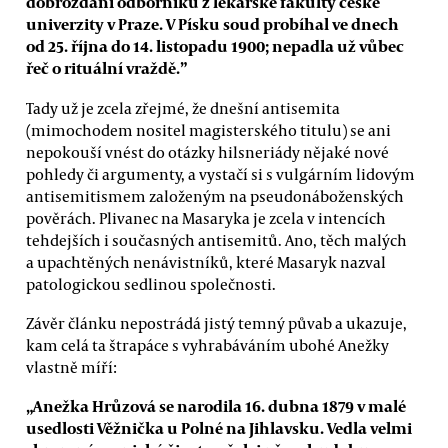
dobrozdání odborníků z lékařské fakulty české
univerzity v Praze. V Písku soud probíhal ve dnech
od 25. října do 14. listopadu 1900; nepadla už vůbec
řeč o rituální vraždě.”
Tady už je zcela zřejmé, že dnešní antisemita
(mimochodem nositel magisterského titulu) se ani
nepokouší vnést do otázky hilsneriády nějaké nové
pohledy či argumenty, a vystačí si s vulgárním lidovým
antisemitismem založeným na pseudonáboženských
pověrách. Plivanec na Masaryka je zcela v intencích
tehdejších i současných antisemitů. Ano, těch malých
a upachtěných nenávistníků, které Masaryk nazval
patologickou sedlinou společnosti.
Závěr článku nepostrádá jistý temný půvab a ukazuje,
kam celá ta štrapáce s vyhrabáváním ubohé Anežky
vlastně míří:
„Anežka Hrůzová se narodila 16. dubna 1879 v malé
usedlosti Věžnička u Polné na Jihlavsku. Vedla velmi