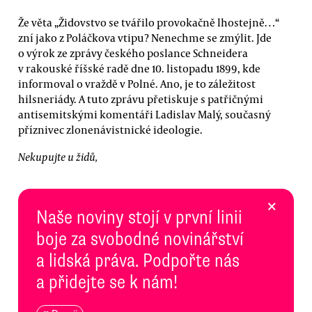
Že věta „Židovstvo se tvářilo provokačně lhostejně…“
zní jako z Poláčkova vtipu? Nenechme se zmýlit. Jde
o výrok ze zprávy českého poslance Schneidera
v rakouské říšské radě dne 10. listopadu 1899, kde
informoval o vraždě v Polné. Ano, je to záležitost
hilsneriády. A tuto zprávu přetiskuje s patřičnými
antisemitskými komentáři Ladislav Malý, současný
příznivec zlonenávistnické ideologie.
Nekupujte u židů,
×
Naše noviny stojí v první linii
boje za svobodné novinářství
a lidská práva. Podpořte nás
a přidejte se k nám!