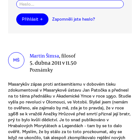
Přihlásit →
Zapomněli jste heslo?
Martin Šimsa
, filosof
MŠ
5. dubna 2011 v 11.50
Poznámky
Masarykův zápas proti antisemitismu v dobovém tisku
zdokumentoval v Masarykově ústavu Jan Patočka a přednesl
na to téma přednášku v Akademické Ymce v roce 1950. Studie
vyšla po revoluci v Olomouci, ve Votobii. Slyšel jsem (nemám
to ověřeno, ale zajimalo by mě, zda je to pravda), že v roce
1968 se k vraždě Anežky Hrůzové před smrtí přiznal její bratr,
prý to bylo kvůli dědictví. Je to snad publikováno v
Hrabalových Morytátech a Legendách - tam by se to dalo
ověřit. Myslím, že by stálo za to toto prozkoumat, aby se
když ne ukončilo, tak alespoň zkomplikovalo rejdění nových