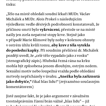
tisku:
„Tělo na místě ohledali soudní lékaři MUDr. Václav
Michálek a MUDr. Alois Prokeš s následujícím
výsledkem: vedle děsivých podrobností konstatovali, že
vykrvácení
příčinou smrti bylo
, přestože se na místě
našly jen zcela nepatrné stopy krve. Stejně jako
v případě Marie Klímové byly nohy v kolenou ohnuty
aby krev z těla vytekla
v ostrém úhlu kvůli tomu,
do poslední kapky
. Při soudním přelíčení dr. Michálek
později uvedl, že
„celé tělo vypadalo jako z vosku“
(stenografický zápis). Hluboká řezná rána na krku
mohla být způsobena jenom dlouhým, ostrým nožem.
Sexuální motiv nebo loupežná vražda podle ohledání
„Anežka byla zaříznutá
mrtvoly nepřicházely v úvahu.
jako dobytče,“
říkal hlas lidu!“ (zvýrazněno současným
komentátorem)
Jistě zaujme fakt, že je jako argument v závažném
trestněprávním řízení brán vážně „hlas lidu”
—
již