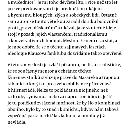
a mučednice”. Je mi toho děvčete líto, i více než sto let
po své předčasné smrti je předmětem ukájení
a hyenismu hloupých, zlých a sobeckých lidí. Ostatně
sám autor se touto větičkou zařadil do šiku bojovníků
proti „pravdoláskařům” a ukázal, jaké skutečné ideje
stojí v pozadí jejich vlastenčení, tradicionalismu
a konzervativních hodnot. Myslím, že není o co stát, a
je moc dobře, že se o těchto zajímavých fasetách
ideologie Klausova fanklubu dozvídáme takto otevřeně.
V této souvislosti je zvlášť pikantní, ne-li surrealistické,
že se současný mentor a ochránce těchto
lžinenávistníků stylizuje právě do Masaryka a trapnou
tahanici o korýtko pro svého oblíbence přirovnává
k hilsneriádě. Nelze to pokládat za nic jiného než
za hrubý cynismus, nebo za naprostou idiocii. Ještě
je tu poněkud zvrácená možnost, že by šlo o kombinaci
obojího. Bylo by to snad i k smíchu, kdyby nám taková
vypečená parta nechtěla vládnout a mnohdy již
nevládla.