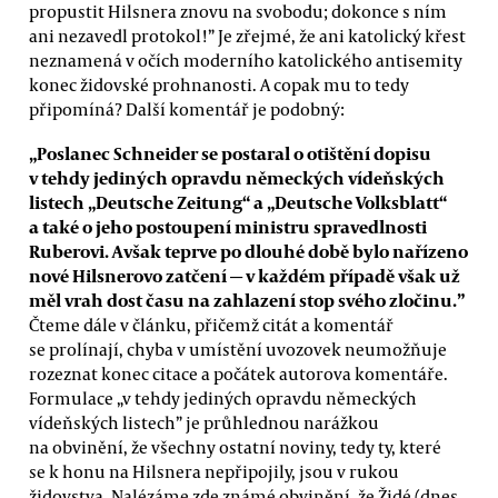
propustit Hilsnera znovu na svobodu; dokonce s ním
ani nezavedl protokol!” Je zřejmé, že ani katolický křest
neznamená v očích moderního katolického antisemity
konec židovské prohnanosti. A copak mu to tedy
připomíná? Další komentář je podobný:
„Poslanec Schneider se postaral o otištění dopisu
v tehdy jediných opravdu německých vídeňských
listech „Deutsche Zeitung“ a „Deutsche Volksblatt“
a také o jeho postoupení ministru spravedlnosti
Ruberovi. Avšak teprve po dlouhé době bylo nařízeno
nové Hilsnerovo zatčení
—
v každém případě však už
měl vrah dost času na zahlazení stop svého zločinu.”
Čteme dále v článku, přičemž citát a komentář
se prolínají, chyba v umístění uvozovek neumožňuje
rozeznat konec citace a počátek autorova komentáře.
Formulace „v tehdy jediných opravdu německých
vídeňských listech” je průhlednou narážkou
na obvinění, že všechny ostatní noviny, tedy ty, které
se k honu na Hilsnera nepřipojily, jsou v rukou
židovstva. Nalézáme zde známé obvinění, že Židé (dnes