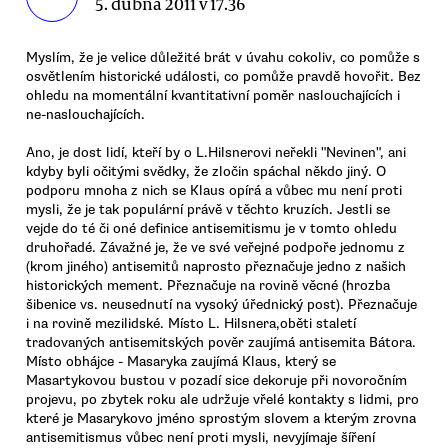
5. dubna 2011 v 17.36
Myslím, že je velice důležité brát v úvahu cokoliv, co pomůže s
osvětlením historické události, co pomůže pravdě hovořit. Bez
ohledu na momentální kvantitativní poměr naslouchajících i
ne-naslouchajících.
Ano, je dost lidí, kteří by o L.Hilsnerovi neřekli "Nevinen", ani
kdyby byli očitými svědky, že zločin spáchal někdo jiný. O
podporu mnoha z nich se Klaus opírá a vůbec mu není proti
mysli, že je tak populární právě v těchto kruzích. Jestli se
vejde do té či oné definice antisemitismu je v tomto ohledu
druhořadé. Závažné je, že ve své veřejné podpoře jednomu z
(krom jiného) antisemitů naprosto přeznačuje jedno z našich
historických mement. Přeznačuje na rovině věcné (hrozba
šibenice vs. neusednutí na vysoký úřednický post). Přeznačuje
i na rovině mezilidské. Místo L. Hilsnera,oběti staletí
tradovaných antisemitských pověr zaujímá antisemita Bátora.
Místo obhájce - Masaryka zaujímá Klaus, který se
Masartykovou bustou v pozadí sice dekoruje při novoročním
projevu, po zbytek roku ale udržuje vřelé kontakty s lidmi, pro
které je Masarykovo jméno sprostým slovem a kterým zrovna
antisemitismus vůbec není proti mysli, nevyjímaje šíření