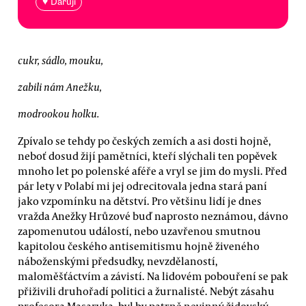
♥ Daruji
cukr, sádlo, mouku,
zabili nám Anežku,
modrookou holku.
Zpívalo se tehdy po českých zemích a asi dosti hojně,
neboť dosud žijí pamětníci, kteří slýchali ten popěvek
mnoho let po polenské aféře a vryl se jim do mysli. Před
pár lety v Polabí mi jej odrecitovala jedna stará paní
jako vzpomínku na dětství. Pro většinu lidí je dnes
vražda Anežky Hrůzové buď naprosto neznámou, dávno
zapomenutou událostí, nebo uzavřenou smutnou
kapitolou českého antisemitismu hojně živeného
náboženskými předsudky, nevzdělaností,
maloměšťáctvím a závistí. Na lidovém pobouření se pak
přiživili druhořadí politici a žurnalisté. Nebýt zásahu
profesora Masaryka, byl by patrně nevinný židovský