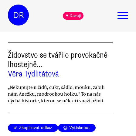
DR
♥ Daruji
Židovstvo se tvářilo provokačně
lhostejně…
Věra Tydlitátová
„Nekupujte u židů, cukr, sádlo, mouku, zabili
nám Anežku, modrookou holku.“ To na nás
dýchá historie, kterou se někteří snaží oživit.
Zkopírovat odkaz
Vytisknout