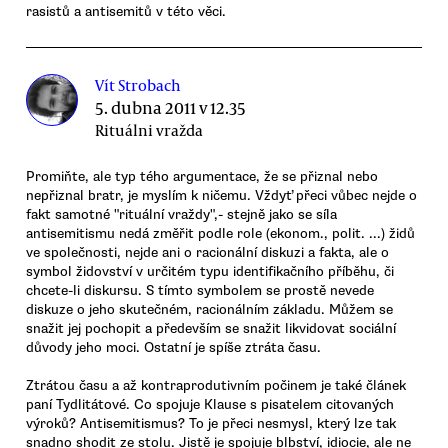
rasistů a antisemitů v této věci.
Vít Strobach
5. dubna 2011 v 12.35
Rituálni vražda
Promiňte, ale typ tého argumentace, že se přiznal nebo
nepřiznal bratr, je myslím k ničemu. Vždyť přeci vůbec nejde o
fakt samotné "rituální vraždy",- stejně jako se síla
antisemitismu nedá změřit podle role (ekonom., polit. ...) židů
ve společnosti, nejde ani o racionální diskuzi a fakta, ale o
symbol židovství v určitém typu identifikačního příběhu, či
chcete-li diskursu. S tímto symbolem se prostě nevede
diskuze o jeho skutečném, racionálním základu. Můžem se
snažit jej pochopit a především se snažit likvidovat sociální
důvody jeho moci. Ostatní je spíše ztráta času.
Ztrátou času a až kontraprodutivním počinem je také článek
paní Tydlitátové. Co spojuje Klause s pisatelem citovaných
výroků? Antisemitismus? To je přeci nesmysl, který lze tak
snadno shodit ze stolu. Jistě je spojuje blbství, idiocie, ale ne